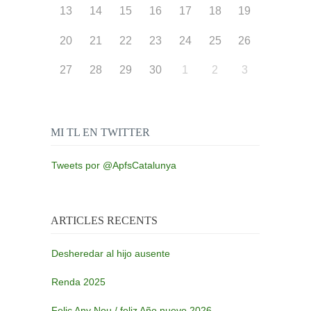
13
14
15
16
17
18
19
20
21
22
23
24
25
26
27
28
29
30
1
2
3
MI TL EN TWITTER
Tweets por @ApfsCatalunya
ARTICLES RECENTS
Desheredar al hijo ausente
Renda 2025
Feliç Any Nou / feliz Año nuevo 2026