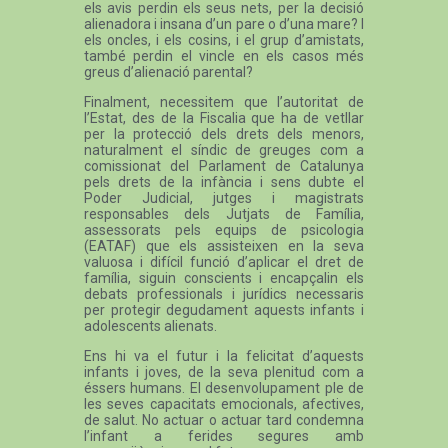
els avis perdin els seus nets, per la decisió
alienadora i insana d’un pare o d’una mare? I
els oncles, i els cosins, i el grup d’amistats,
també perdin el vincle en els casos més
greus d’alienació parental?
Finalment, necessitem que l’autoritat de
l’Estat, des de la Fiscalia que ha de vetllar
per la protecció dels drets dels menors,
naturalment el síndic de greuges com a
comissionat del Parlament de Catalunya
pels drets de la infància i sens dubte el
Poder Judicial, jutges i magistrats
responsables dels Jutjats de Família,
assessorats pels equips de psicologia
(EATAF) que els assisteixen en la seva
valuosa i difícil funció d’aplicar el dret de
família, siguin conscients i encapçalin els
debats professionals i jurídics necessaris
per protegir degudament aquests infants i
adolescents alienats.
Ens hi va el futur i la felicitat d’aquests
infants i joves, de la seva plenitud com a
éssers humans. El desenvolupament ple de
les seves capacitats emocionals, afectives,
de salut. No actuar o actuar tard condemna
l’infant a ferides segures amb