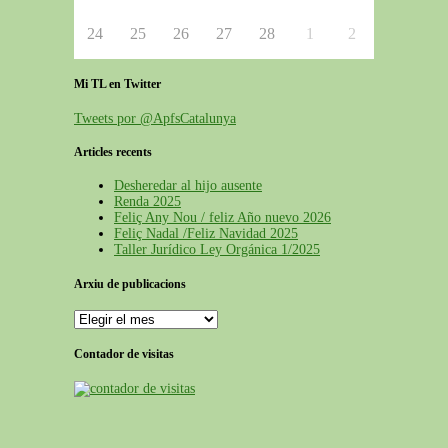
24
25
26
27
28
1
2
Mi TL en Twitter
Tweets por @ApfsCatalunya
Articles recents
Desheredar al hijo ausente
Renda 2025
Feliç Any Nou / feliz Año nuevo 2026
Feliç Nadal /Feliz Navidad 2025
Taller Jurídico Ley Orgánica 1/2025
Arxiu de publicacions
Contador de visitas