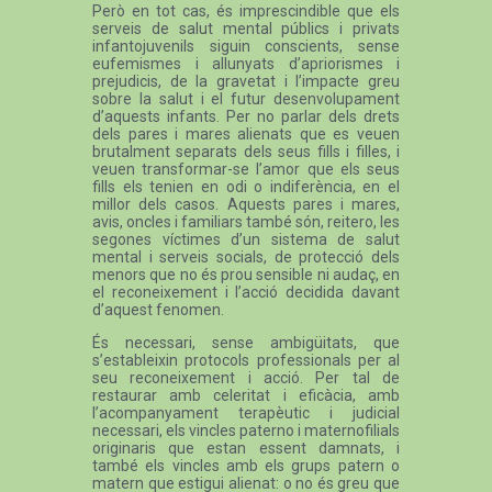
Però en tot cas, és imprescindible que els
serveis de salut mental públics i privats
infantojuvenils siguin conscients, sense
eufemismes i allunyats d’apriorismes i
prejudicis, de la gravetat i l’impacte greu
sobre la salut i el futur desenvolupament
d’aquests infants. Per no parlar dels drets
dels pares i mares alienats que es veuen
brutalment separats dels seus fills i filles, i
veuen transformar-se l’amor que els seus
fills els tenien en odi o indiferència, en el
millor dels casos. Aquests pares i mares,
avis, oncles i familiars també són, reitero, les
segones víctimes d’un sistema de salut
mental i serveis socials, de protecció dels
menors que no és prou sensible ni audaç, en
el reconeixement i l’acció decidida davant
d’aquest fenomen.
És necessari, sense ambigüitats, que
s’estableixin protocols professionals per al
seu reconeixement i acció. Per tal de
restaurar amb celeritat i eficàcia, amb
l’acompanyament terapèutic i judicial
necessari, els vincles paterno i maternofilials
originaris que estan essent damnats, i
també els vincles amb els grups patern o
matern que estigui alienat: o no és greu que