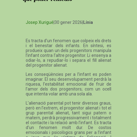
Josep Xurigué
|30 gener 2026|
Línia
Es tracta d’un fenomen que colpeix els drets
i el benestar dels infants. En síntesi, es
produeix quan un dels progenitors manipula
l’infant contra l’altre progenitor. Li ensenya a
odiar-lo, a repudiar-lo i separa el fill alienat
del progenitor alienat.
Les conseqüències per a l’infant es poden
imaginar. El seu desenvolupament perdrà la
riquesa, l’estabilitat emocional de fruir de
l’amor dels dos progenitors; com un ocell
que intenta volar amb una sola ala.
L’alienació parental pot tenir diversos graus,
però en l’extrem, el progenitor alienat i tot el
grup parental alienat, tant sigui patern o
matern, perdrà progressivament i totalment
el contacte i la relació amb l’infant. Es tracta
d’un fenomen molt dur. De costos
emocionals i psicològics grans per a l’infant