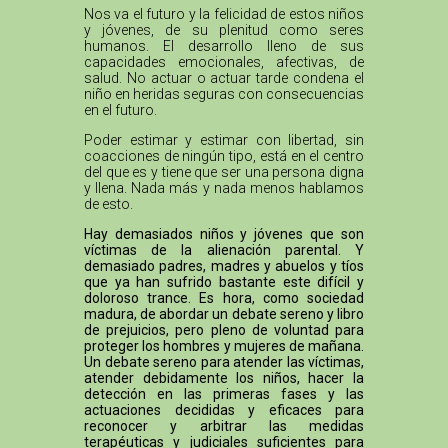
Nos va el futuro y la felicidad de estos niños
y jóvenes, de su plenitud como seres
humanos. El desarrollo lleno de sus
capacidades emocionales, afectivas, de
salud. No actuar o actuar tarde condena el
niño en heridas seguras con consecuencias
en el futuro.
Poder estimar y estimar con libertad, sin
coacciones de ningún tipo, está en el centro
del que es y tiene que ser una persona digna
y llena. Nada más y nada menos hablamos
de esto.
Hay demasiados niños y jóvenes que son
víctimas de la alienación parental. Y
demasiado padres, madres y abuelos y tíos
que ya han sufrido bastante este difícil y
doloroso trance. Es hora, como sociedad
madura, de abordar un debate sereno y libro
de prejuicios, pero pleno de voluntad para
proteger los hombres y mujeres de mañana.
Un debate sereno para atender las víctimas,
atender debidamente los niños, hacer la
detección en las primeras fases y las
actuaciones decididas y eficaces para
reconocer y arbitrar las medidas
terapéuticas y judiciales suficientes para