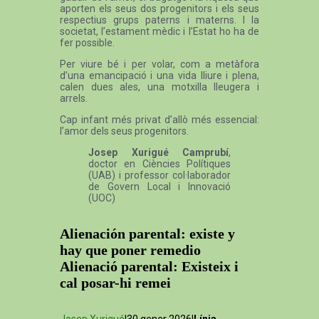
aporten els seus dos progenitors i els seus
respectius grups paterns i materns. I la
societat, l’estament mèdic i l’Estat ho ha de
fer possible.
Per viure bé i per volar, com a metàfora
d’una emancipació i una vida lliure i plena,
calen dues ales, una motxilla lleugera i
arrels.
Cap infant més privat d’allò més essencial:
l’amor dels seus progenitors.
Josep Xurigué Camprubí
,
doctor en Ciències Polítiques
(UAB) i professor col·laborador
de Govern Local i Innovació
(UOC)
Alienación parental: existe y
hay que poner remedio
Alienació parental: Existeix i
cal posar-hi remei