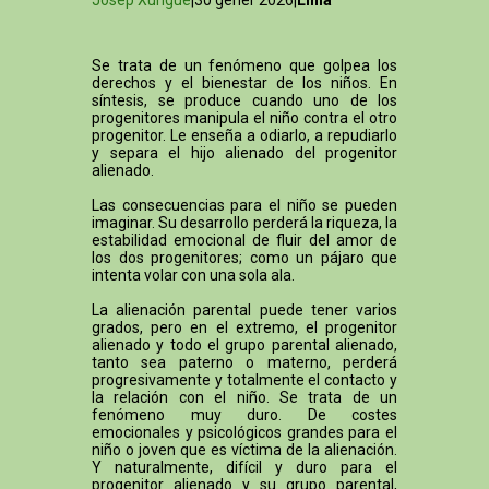
Josep Xurigué
|30 gener 2026|
Línia
Se trata de un fenómeno que golpea los
derechos y el bienestar de los niños. En
síntesis, se produce cuando uno de los
progenitores manipula el niño contra el otro
progenitor. Le enseña a odiarlo, a repudiarlo
y separa el hijo alienado del progenitor
alienado.
Las consecuencias para el niño se pueden
imaginar. Su desarrollo perderá la riqueza, la
estabilidad emocional de fluir del amor de
los dos progenitores; como un pájaro que
intenta volar con una sola ala.
La alienación parental puede tener varios
grados, pero en el extremo, el progenitor
alienado y todo el grupo parental alienado,
tanto sea paterno o materno, perderá
progresivamente y totalmente el contacto y
la relación con el niño. Se trata de un
fenómeno muy duro. De costes
emocionales y psicológicos grandes para el
niño o joven que es víctima de la alienación.
Y naturalmente, difícil y duro para el
progenitor alienado y su grupo parental,