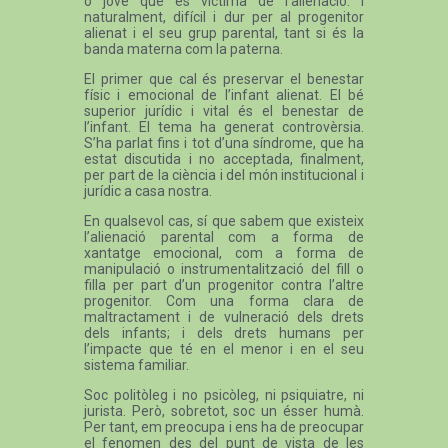
o jove que és víctima de l’alienació. I
naturalment, difícil i dur per al progenitor
alienat i el seu grup parental, tant si és la
banda materna com la paterna.
El primer que cal és preservar el benestar
físic i emocional de l’infant alienat. El bé
superior jurídic i vital és el benestar de
l’infant. El tema ha generat controvèrsia.
S’ha parlat fins i tot d’una síndrome, que ha
estat discutida i no acceptada, finalment,
per part de la ciència i del món institucional i
jurídic a casa nostra.
En qualsevol cas, sí que sabem que existeix
l’alienació parental com a forma de
xantatge emocional, com a forma de
manipulació o instrumentalització del fill o
filla per part d’un progenitor contra l’altre
progenitor. Com una forma clara de
maltractament i de vulneració dels drets
dels infants; i dels drets humans per
l’impacte que té en el menor i en el seu
sistema familiar.
Soc politòleg i no psicòleg, ni psiquiatre, ni
jurista. Però, sobretot, soc un ésser humà.
Per tant, em preocupa i ens ha de preocupar
el fenomen des del punt de vista de les