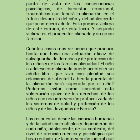
punto de vista de las consecuencias
psicológicas, de bienestar emocional,
traumáticas que tendrá la alienación en el
futuro desarrollo del niño y del adolescente
que acontecerá adulto. Es la primera víctima
de este estrago, de esta lacra. Y segunda
víctima es el progenitor alienado y su grupo
familiar.
Cuántos casos más se tienen que producir
hasta que haya una actuación eficaz de
salvaguardia de derechos y de protección de
los niños y de las familias alienadas? El niño
o adolescente alienado puede acontecer un
adulto libre que viva con plenitud sus
relaciones de afecto? La herida parental de
la alienación será superada por el niño?
Podemos evitar como sociedad esta
vulneración grave de los derechos de los
niños con una intervención protocolizada de
los sistemas de salud y protección de los
niños y de los Juzgados de Familia?
Las respuestas desde las ciencias humanas
y de la salud son múltiples y dependerán de
cada niño, adolescente, de su contexto, del
nivel de atención médica y psicológica que
haya recibido, de la intervención judicial que