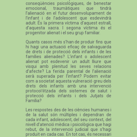
conseqüències psicològiques, de benestar
emocional, traumàtiques que tindrà
l’alienació en el futur desenvolupament de
l’infant i de l’adolescent que esdevindrà
adult. És la primera víctima d’aquest estrall,
d’aquesta xacra. I segona víctima és el
progenitor alienat i el seu grup familiar.
Quants casos més s’han de produir fins que
hi hagi una actuació eficaç de salvaguarda
de drets i de protecció dels infants i de les
famílies alienades? L’infant o adolescent
alienat pot esdevenir un adult lliure que
visqui amb plenitud les seves relacions
d’afecte? La ferida parental de l’alienació
serà superada per l’infant? Podem evitar
com a societat aquesta vulneració greu dels
drets dels infants amb una intervenció
protocol·litzada dels sistemes de salut i
protecció dels infants i dels Jutjats de
Família?
Les respostes des de les ciències humanes i
de la salut són múltiples i dependran de
cada infant, adolescent, del seu context, del
nivell d’atenció mèdica i psicològica que hagi
rebut, de la intervenció judicial que s’hagi
produït en cada cas. En tot cas, és necessari