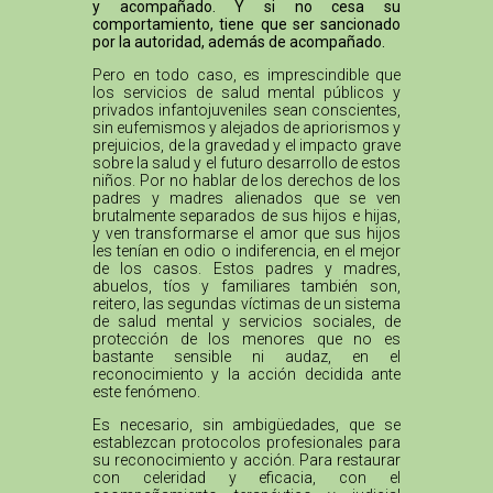
y acompañado. Y si no cesa su
comportamiento, tiene que ser sancionado
por la autoridad, además de acompañado.
Pero en todo caso, es imprescindible que
los servicios de salud mental públicos y
privados infantojuveniles sean conscientes,
sin eufemismos y alejados de apriorismos y
prejuicios, de la gravedad y el impacto grave
sobre la salud y el futuro desarrollo de estos
niños. Por no hablar de los derechos de los
padres y madres alienados que se ven
brutalmente separados de sus hijos e hijas,
y ven transformarse el amor que sus hijos
les tenían en odio o indiferencia, en el mejor
de los casos. Estos padres y madres,
abuelos, tíos y familiares también son,
reitero, las segundas víctimas de un sistema
de salud mental y servicios sociales, de
protección de los menores que no es
bastante sensible ni audaz, en el
reconocimiento y la acción decidida ante
este fenómeno.
Es necesario, sin ambigüedades, que se
establezcan protocolos profesionales para
su reconocimiento y acción. Para restaurar
con celeridad y eficacia, con el