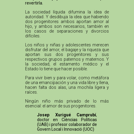
revertirla.
La sociedad líquida difumina la idea de
autoridad. Y desdibuja la idea que habiendo
dos progenitores ambos aportan amor al
hijo, y ambos son necesarios, también en
los casos de separaciones y divorcios
difíciles.
Los niños y niñas y adolescentes merecen
disfrutar del amor, el bagaje y la riqueza que
aportan sus dos progenitores y sus
respectivos grupos paternos y maternos. Y
la sociedad, el estamento médico y el
Estado lo tiene que hacer posible.
Para vivir bien y para volar, como metáfora
de una emancipación y una vida libre y llena,
hacen falta dos alas, una mochila ligera y
raíces.
Ningún niño más privado de lo más
esencial: el amor de sus progenitores.
Josep Xurigué Camprubí
,
doctor en Cièncias Políticas
(UAB) i profesor colaborador de
Govern Local i Innovació (UOC)