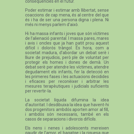
conseqüències en el futur.
Poder estimar i estimar amb llibertat, sense
coaccions de cap mena, és al centre del que
és i ha de ser una persona digna i plena. Ni
més ni menys parlem d’això.
Hi ha massa infants i joves que són víctimes
de l’alienació parental. I massa pares, mares
i avis i oncles que ja han patit prou aquest
difícil i dolorós tràngol. És hora, com a
societat madura, d’abordar un debat serè i
lliure de prejudicis, però ple de voluntat per
protegir els homes i dones de demà. Un
debat serè per atendre les víctimes, atendre
degudament els infants, fer la detecció en
les primeres fases i les actuacions decidides
i eficaces per reconèixer i arbitrar les
mesures terapèutiques i judicials suficients
per revertir-la.
La societat líquida difumina la idea
d’autoritat. I desdibuixa la idea que havent-hi
dos progenitors ambdós aporten amor al fill,
i ambdós són necessaris, també en els
casos de separacions i divorcis difícils.
Els nens i nenes i adolescents mereixen
gaudir de l’amor, el bagatge i la riquesa que