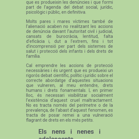
que es produeixin les denúncies i que formi
part de l’agenda del debat social, jurídic,
psicològic i públic, en definitiva.
Molts pares i mares víctimes també de
l’alienació acaben no realitzant les accions
de denúncia davant l’autoritat civil i judicial,
cansats de burocràcia, lentitud, falta
d’eficàcia i, dut a l’extrem, fins i tot
d’incomprensió per part dels sistemes de
salut i protecció dels infants i dels drets de
família.
Cal emprendre les accions de protecció
necessàries i és urgent que es produeixi un
rigorós debat científic, polític i jurídic sobre el
correcte abordatge d’aquestes situacions
que vulneren, al meu entendre, drets
humans i drets fonamentals. I, en primer
lloc, és necessari visibilitzar socialment
l’existència d’aquest cruel maltractament.
No es tracta només del perímetre o de la
prevalença, de l’abast d’aquest fenomen, es
tracta de posar remei a una vulneració
flagrant de drets en els més petits.
Els nens i nenes i
adolescents