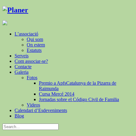
L’associació
Qui som
On estem
Estatuts
Serveis
Com associar-se?
Contacte
Galeria
Fotos
Premio a ApfsCatalunya de la Pizarra de
Raimunda
Cursa Mercé 2014
Jornadas sobre el Código Civil de Familia
Videos
Calendari d’Esdeveniments
Blog