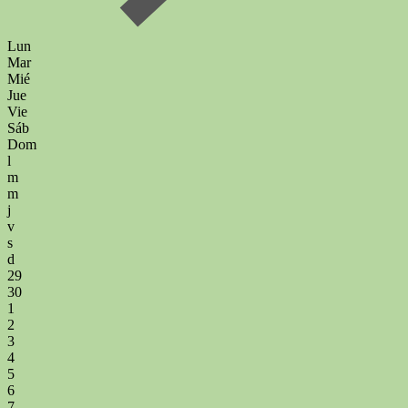
Lun
Mar
Mié
Jue
Vie
Sáb
Dom
l
m
m
j
v
s
d
29
30
1
2
3
4
5
6
7