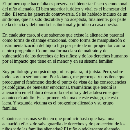
El primero que hace falta es preservar el bienestar físico y emocional
del niño alienado. El bien superior jurídico y vital es el bienestar del
niño. El tema ha generado controversia. Se ha hablado incluso de un
síndrome, que ha sido discutida y no aceptada, finalmente, por parte
de la ciencia y del mundo institucional y jurídico a casa nuestra.
En cualquier caso, sí que sabemos que existe la alienación parental
como forma de chantaje emocional, como forma de manipulación o
instrumentalización del hijo o hija por parte de un progenitor contra
el otro progenitor. Como una forma clara de maltrato y de
vulneración de los derechos de los niños; y de los derechos humanos
por el impacto que tiene en el menor y en su sistema familiar.
Soy politólogo y no psicólogo, ni psiquiatra, ni jurista. Pero, sobre
todo, soy un ser humano. Por lo tanto, me preocupa y nos tiene que
preocupar el fenómeno desde el punto de vista de las consecuencias
psicológicas, de bienestar emocional, traumáticas que tendrá la
alienación en el futuro desarrollo del niño y del adolescente que
acontecerá adulto. Es la primera víctima de este estrago, de esta
lacra. Y segunda víctima es el progenitor alienado y su grupo
familiar.
Cuántos casos más se tienen que producir hasta que haya una
actuación eficaz de salvaguardia de derechos y de protección de los
niños y de las familias alienadas? El niño o adolescente alienado