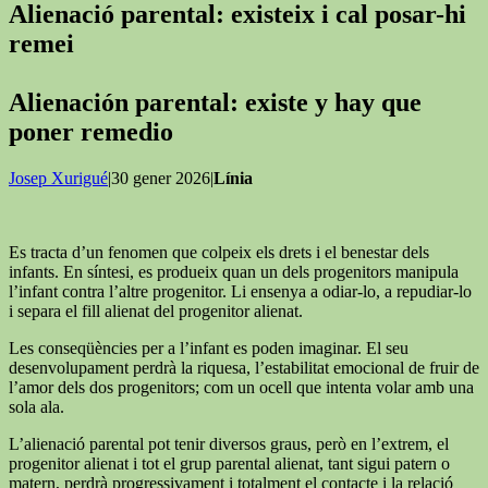
Alienació parental: existeix i cal posar-hi
remei
Alienación parental: existe y hay que
poner remedio
Josep Xurigué
|30 gener 2026|
Línia
Es tracta d’un fenomen que colpeix els drets i el benestar dels
infants. En síntesi, es produeix quan un dels progenitors manipula
l’infant contra l’altre progenitor. Li ensenya a odiar-lo, a repudiar-lo
i separa el fill alienat del progenitor alienat.
Les conseqüències per a l’infant es poden imaginar. El seu
desenvolupament perdrà la riquesa, l’estabilitat emocional de fruir de
l’amor dels dos progenitors; com un ocell que intenta volar amb una
sola ala.
L’alienació parental pot tenir diversos graus, però en l’extrem, el
progenitor alienat i tot el grup parental alienat, tant sigui patern o
matern, perdrà progressivament i totalment el contacte i la relació