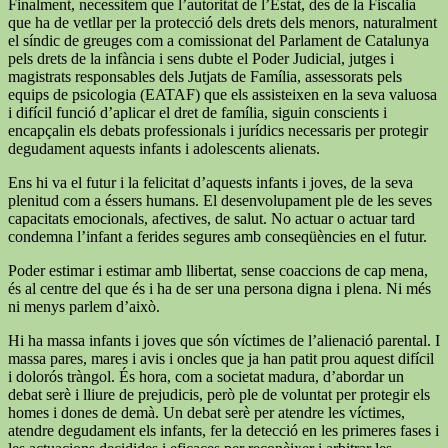
Finalment, necessitem que l’autoritat de l’Estat, des de la Fiscalia
que ha de vetllar per la protecció dels drets dels menors, naturalment
el síndic de greuges com a comissionat del Parlament de Catalunya
pels drets de la infància i sens dubte el Poder Judicial, jutges i
magistrats responsables dels Jutjats de Família, assessorats pels
equips de psicologia (EATAF) que els assisteixen en la seva valuosa
i difícil funció d’aplicar el dret de família, siguin conscients i
encapçalin els debats professionals i jurídics necessaris per protegir
degudament aquests infants i adolescents alienats.
Ens hi va el futur i la felicitat d’aquests infants i joves, de la seva
plenitud com a éssers humans. El desenvolupament ple de les seves
capacitats emocionals, afectives, de salut. No actuar o actuar tard
condemna l’infant a ferides segures amb conseqüències en el futur.
Poder estimar i estimar amb llibertat, sense coaccions de cap mena,
és al centre del que és i ha de ser una persona digna i plena. Ni més
ni menys parlem d’això.
Hi ha massa infants i joves que són víctimes de l’alienació parental. I
massa pares, mares i avis i oncles que ja han patit prou aquest difícil
i dolorós tràngol. És hora, com a societat madura, d’abordar un
debat serè i lliure de prejudicis, però ple de voluntat per protegir els
homes i dones de demà. Un debat serè per atendre les víctimes,
atendre degudament els infants, fer la detecció en les primeres fases i