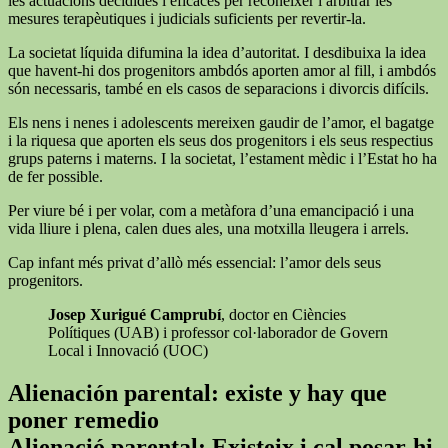
les actuacions decidides i eficaces per reconèixer i arbitrar les
mesures terapèutiques i judicials suficients per revertir-la.
La societat líquida difumina la idea d’autoritat. I desdibuixa la idea
que havent-hi dos progenitors ambdós aporten amor al fill, i ambdós
són necessaris, també en els casos de separacions i divorcis difícils.
Els nens i nenes i adolescents mereixen gaudir de l’amor, el bagatge
i la riquesa que aporten els seus dos progenitors i els seus respectius
grups paterns i materns. I la societat, l’estament mèdic i l’Estat ho ha
de fer possible.
Per viure bé i per volar, com a metàfora d’una emancipació i una
vida lliure i plena, calen dues ales, una motxilla lleugera i arrels.
Cap infant més privat d’allò més essencial: l’amor dels seus
progenitors.
Josep Xurigué Camprubí
, doctor en Ciències
Polítiques (UAB) i professor col·laborador de Govern
Local i Innovació (UOC)
Alienación parental: existe y hay que
poner remedio
Alienació parental: Existeix i cal posar-hi