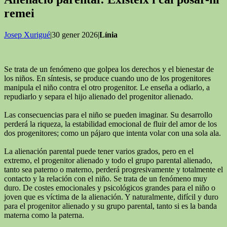
remei
Josep Xurigué
|30 gener 2026|
Línia
Se trata de un fenómeno que golpea los derechos y el bienestar de
los niños. En síntesis, se produce cuando uno de los progenitores
manipula el niño contra el otro progenitor. Le enseña a odiarlo, a
repudiarlo y separa el hijo alienado del progenitor alienado.
Las consecuencias para el niño se pueden imaginar. Su desarrollo
perderá la riqueza, la estabilidad emocional de fluir del amor de los
dos progenitores; como un pájaro que intenta volar con una sola ala.
La alienación parental puede tener varios grados, pero en el
extremo, el progenitor alienado y todo el grupo parental alienado,
tanto sea paterno o materno, perderá progresivamente y totalmente el
contacto y la relación con el niño. Se trata de un fenómeno muy
duro. De costes emocionales y psicológicos grandes para el niño o
joven que es víctima de la alienación. Y naturalmente, difícil y duro
para el progenitor alienado y su grupo parental, tanto si es la banda
materna como la paterna.