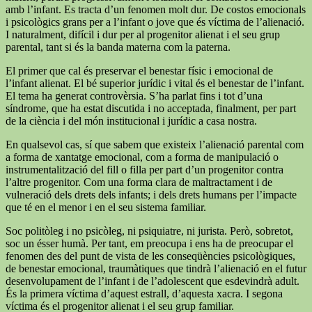
amb l’infant. Es tracta d’un fenomen molt dur. De costos emocionals
i psicològics grans per a l’infant o jove que és víctima de l’alienació.
I naturalment, difícil i dur per al progenitor alienat i el seu grup
parental, tant si és la banda materna com la paterna.
El primer que cal és preservar el benestar físic i emocional de
l’infant alienat. El bé superior jurídic i vital és el benestar de l’infant.
El tema ha generat controvèrsia. S’ha parlat fins i tot d’una
síndrome, que ha estat discutida i no acceptada, finalment, per part
de la ciència i del món institucional i jurídic a casa nostra.
En qualsevol cas, sí que sabem que existeix l’alienació parental com
a forma de xantatge emocional, com a forma de manipulació o
instrumentalització del fill o filla per part d’un progenitor contra
l’altre progenitor. Com una forma clara de maltractament i de
vulneració dels drets dels infants; i dels drets humans per l’impacte
que té en el menor i en el seu sistema familiar.
Soc politòleg i no psicòleg, ni psiquiatre, ni jurista. Però, sobretot,
soc un ésser humà. Per tant, em preocupa i ens ha de preocupar el
fenomen des del punt de vista de les conseqüències psicològiques,
de benestar emocional, traumàtiques que tindrà l’alienació en el futur
desenvolupament de l’infant i de l’adolescent que esdevindrà adult.
És la primera víctima d’aquest estrall, d’aquesta xacra. I segona
víctima és el progenitor alienat i el seu grup familiar.