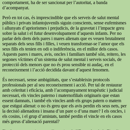
comportament, ha de ser sancionat per l’autoritat, a banda
d’acompanyat.
Però en tot cas, és imprescindible que els serveis de salut mental
públics i privats infantojuvenils siguin conscients, sense eufemismes
i allunyats d’apriorismes i prejudicis, de la gravetat i l’impacte greu
sobre la salut i el futur desenvolupament d’aquests infants. Per no
parlar dels drets dels pares i mares alienats que es veuen brutalment
separats dels seus fills i filles, i veuen transformar-se l’amor que els
seus fills els tenien en odi o indiferència, en el millor dels casos.
Aquests pares i mares, avis, oncles i familiars també són, reitero, les
segones víctimes d’un sistema de salut mental i serveis socials, de
protecció dels menors que no és prou sensible ni audaç, en el
reconeixement i l’acció decidida davant d’aquest fenomen.
És necessari, sense ambigüitats, que s’estableixin protocols
professionals per al seu reconeixement i acció. Per tal de restaurar
amb celeritat i eficàcia, amb l’acompanyament terapèutic i judicial
necessari, els vincles paterno i maternofilials originaris que estan
essent damnats, i també els vincles amb els grups patern o matern
que estigui alienat: o no és greu que els avis perdin els seus nets, per
la decisió alienadora i insana d’un pare o d’una mare? I els oncles, i
els cosins, i el grup d’amistats, també perdin el vincle en els casos
més greus d’alienació parental?