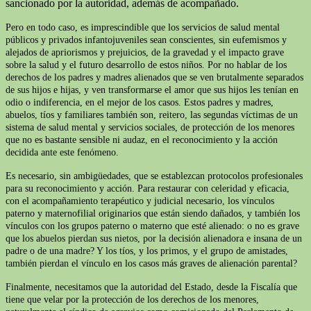
sancionado por la autoridad, además de acompañado.
Pero en todo caso, es imprescindible que los servicios de salud mental
públicos y privados infantojuveniles sean conscientes, sin eufemismos y
alejados de apriorismos y prejuicios, de la gravedad y el impacto grave
sobre la salud y el futuro desarrollo de estos niños. Por no hablar de los
derechos de los padres y madres alienados que se ven brutalmente separados
de sus hijos e hijas, y ven transformarse el amor que sus hijos les tenían en
odio o indiferencia, en el mejor de los casos. Estos padres y madres,
abuelos, tíos y familiares también son, reitero, las segundas víctimas de un
sistema de salud mental y servicios sociales, de protección de los menores
que no es bastante sensible ni audaz, en el reconocimiento y la acción
decidida ante este fenómeno.
Es necesario, sin ambigüedades, que se establezcan protocolos profesionales
para su reconocimiento y acción. Para restaurar con celeridad y eficacia,
con el acompañamiento terapéutico y judicial necesario, los vínculos
paterno y maternofilial originarios que están siendo dañados, y también los
vínculos con los grupos paterno o materno que esté alienado: o no es grave
que los abuelos pierdan sus nietos, por la decisión alienadora e insana de un
padre o de una madre? Y los tíos, y los primos, y el grupo de amistades,
también pierdan el vínculo en los casos más graves de alienación parental?
Finalmente, necesitamos que la autoridad del Estado, desde la Fiscalía que
tiene que velar por la protección de los derechos de los menores,