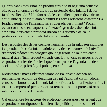
Quants casos més s’han de produir fins que hi hagi una actuació
eficaç de salvaguarda de drets i de protecció dels infants i de les
famílies alienades? L’infant o adolescent alienat pot esdevenir un
adult lliure que visqui amb plenitud les seves relacions d’afecte? La
ferida parental de l’alienació serà superada per l’infant? Podem
evitar com a societat aquesta vulneració greu dels drets dels infants
amb una intervenció protocol·litzada dels sistemes de salut i
protecció dels infants i dels Jutjats de Família?
Les respostes des de les ciències humanes i de la salut són múltiples
i dependran de cada infant, adolescent, del seu context, del nivell
d’atenció mèdica i psicològica que hagi rebut, de la intervenció
judicial que s’hagi produït en cada cas. En tot cas, és necessari que
es produeixin les denúncies i que formi part de l’agenda del debat
social, jurídic, psicològic i públic, en definitiva.
Molts pares i mares víctimes també de l’alienació acaben no
realitzant les accions de denúncia davant l’autoritat civil i judicial,
cansats de burocràcia, lentitud, falta d’eficàcia i, dut a l’extrem, fins i
tot d’incomprensió per part dels sistemes de salut i protecció dels
infants i dels drets de família.
Cal emprendre les accions de protecció necessàries i és urgent que
es produeixi un rigorós debat científic, polític i jurídic sobre el