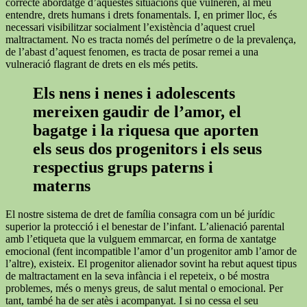
correcte abordatge d’aquestes situacions que vulneren, al meu
entendre, drets humans i drets fonamentals. I, en primer lloc, és
necessari visibilitzar socialment l’existència d’aquest cruel
maltractament. No es tracta només del perímetre o de la prevalença,
de l’abast d’aquest fenomen, es tracta de posar remei a una
vulneració flagrant de drets en els més petits.
Els nens i nenes i adolescents
mereixen gaudir de l’amor, el
bagatge i la riquesa que aporten
els seus dos progenitors i els seus
respectius grups paterns i
materns
El nostre sistema de dret de família consagra com un bé jurídic
superior la protecció i el benestar de l’infant. L’alienació parental
amb l’etiqueta que la vulguem emmarcar, en forma de xantatge
emocional (fent incompatible l’amor d’un progenitor amb l’amor de
l’altre), existeix. El progenitor alienador sovint ha rebut aquest tipus
de maltractament en la seva infància i el repeteix, o bé mostra
problemes, més o menys greus, de salut mental o emocional. Per
tant, també ha de ser atès i acompanyat. I si no cessa el seu