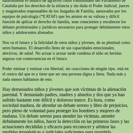
naturalmente el síndico de agravios como comisionado del Parlamento de
Cataluña por los derechos de la infancia y sin duda el Poder Judicial, jueces
y magistrados responsables de los Juzgados de Familia, asesorados por los
equipos de psicología (*EATAF) que les asisten en su valiosa y difícil
función de aplicar el derecho de familia, sean conscientes y encabecen los
debates profesionales y jurídicos necesarios para proteger debidamente estos
niños y adolescentes alienados.
Nos va el futuro y la felicidad de estos niños y jóvenes, de su plenitud como
seres humanos. El desarrollo lleno de sus capacidades emocionales,
afectivas, de salud. No actuar o actuar tarde condena el niño en heridas
seguras con consecuencias en el futuro.
Poder estimar y estimar con libertad, sin coacciones de ningún tipo, está en
el centro del que es y tiene que ser una persona digna y llena. Nada más y
nada menos hablamos de esto.
Hay demasiados niños y jóvenes que son víctimas de la alienación
parental. Y demasiado padres, madres y abuelos y tíos que ya han
sufrido bastante este difícil y doloroso trance. Es hora, como
sociedad madura, de abordar un debate sereno y libro de prejuicios,
pero pleno de voluntad para proteger los hombres y mujeres de
mañana. Un debate sereno para atender las víctimas, atender
debidamente los niños, hacer la detección en las primeras fases y las
actuaciones decididas y eficaces para reconocer y arbitrar las
medidas terapéuticas y judiciales suficientes para revertirla.