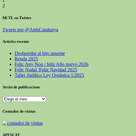
1
2
Mi TL en Twitter
Tweets por @ApfsCatalunya
Articles recents
Desheredar al hijo ausente
Renda 2025
Feliç Any Nou / feliz Año nuevo 2026
Feliç Nadal /Feliz Navidad 2025
Taller Jurídico Ley Orgánica 1/2025
Arxiu de publicacions
Arxiu
de
publicacions
Contador de visitas
APFSCAT