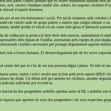
ets dels pares i mares alienats que es veuen brutalment separats dels seus f
ares, avis, oncles i familiars també són, reitero, les segones víctimes d’
ida davant d’aquest fenomen.
ls per al seu reconeixement i acció. Per tal de restaurar amb celeritat i
també els vincles amb els grups patern o matern que estigui alienat: o no é
mistats, també perdin el vincle en els casos més greus d’alienació parent
e ha de vetllar per la protecció dels drets dels menors, naturalment el s
 responsables dels Jutjats de Família, assessorats pels equips de psicologi
rofessionals i jurídics necessaris per protegir degudament aquests infants
 plenitud com a éssers humans. El desenvolupament ple de les seves capaci
 al centre del que és i ha de ser una persona digna i plena. Ni més ni m
massa pares, mares i avis i oncles que ja han patit prou aquest difícil i
 i dones de demà. Un debat serè per atendre les víctimes, atendre degudame
judicials suficients per revertir-la.
ue havent-hi dos progenitors ambdós aporten amor al fill, i ambdós són ne
a riquesa que aporten els seus dos progenitors i els seus respectius grups 