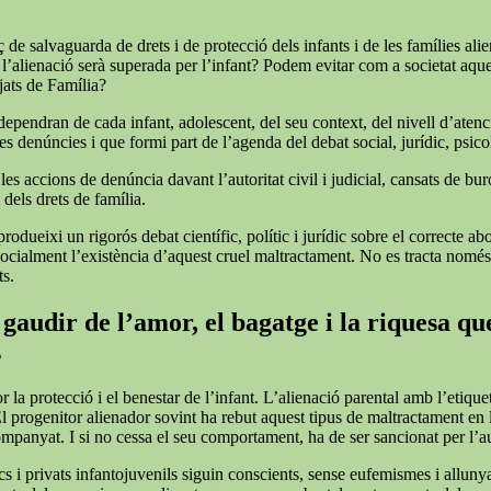
de salvaguarda de drets i de protecció dels infants i de les famílies alie
 l’alienació serà superada per l’infant? Podem evitar com a societat aqu
tjats de Família?
 dependran de cada infant, adolescent, del seu context, del nivell d’atenc
s denúncies i que formi part de l’agenda del debat social, jurídic, psicol
 accions de denúncia davant l’autoritat civil i judicial, cansats de burocrà
 dels drets de família.
rodueixi un rigorós debat científic, polític i jurídic sobre el correcte a
r socialment l’existència d’aquest cruel maltractament. No es tracta nomé
ts.
gaudir de l’amor, el bagatge i la riquesa que
s
or la protecció i el benestar de l’infant. L’alienació parental amb l’et
El progenitor alienador sovint ha rebut aquest tipus de maltractament en
companyat. I si no cessa el seu comportament, ha de ser sancionat per l’
cs i privats infantojuvenils siguin conscients, sense eufemismes i allunyat