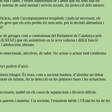
ills i filles, i veuen transformar-se l’amor que els seus fills els
un sistema de salut mental i serveis socials, de protecció dels menors
 eficàcia, amb l’acompanyament terapèutic i judicial necessari, els
s greu que els avis perdin els seus nets, per la decisió alienadora i
al?
índic de greuges com a comissionat del Parlament de Catalunya pels
a (EATAF) que els assisteixen en la seva valuosa i difícil funció
 i adolescents alienats.
tats emocionals, afectives, de salut. No actuar o actuar tard condemna
enys parlem d’això.
 dolorós tràngol. És hora, com a societat madura, d’abordar un debat
nt els infants, fer la detecció en les primeres fases i les actuacions
cessaris, també en els casos de separacions i divorcis difícils.
paterns i materns. I la societat, l’estament mèdic i l’Estat ho ha de fer