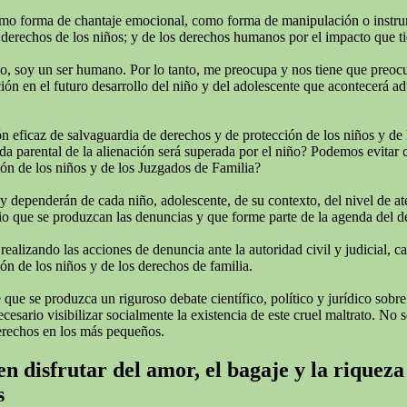
omo forma de chantaje emocional, como forma de manipulación o instrumen
derechos de los niños; y de los derechos humanos por el impacto que tie
todo, soy un ser humano. Por lo tanto, me preocupa y nos tiene que preo
ión en el futuro desarrollo del niño y del adolescente que acontecerá adu
 eficaz de salvaguardia de derechos y de protección de los niños y de 
rida parental de la alienación será superada por el niño? Podemos evitar
ión de los niños y de los Juzgados de Familia?
 y dependerán de cada niño, adolescente, de su contexto, del nivel de a
o que se produzcan las denuncias y que forme parte de la agenda del deba
izando las acciones de denuncia ante la autoridad civil y judicial, cans
ón de los niños y de los derechos de familia.
ue se produzca un riguroso debate científico, político y jurídico sobre
ario visibilizar socialmente la existencia de este cruel maltrato. No se
erechos en los más pequeños.
n disfrutar del amor, el bagaje y la riqueza
s