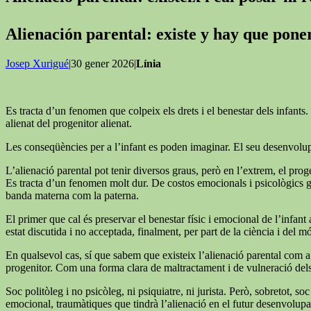
Alienación parental: existe y hay que pon
Josep Xurigué
|30 gener 2026|
Línia
Es tracta d’un fenomen que colpeix els drets i el benestar dels infants. 
alienat del progenitor alienat.
Les conseqüències per a l’infant es poden imaginar. El seu desenvolupa
L’alienació parental pot tenir diversos graus, però en l’extrem, el proge
Es tracta d’un fenomen molt dur. De costos emocionals i psicològics grans
banda materna com la paterna.
El primer que cal és preservar el benestar físic i emocional de l’infant a
estat discutida i no acceptada, finalment, per part de la ciència i del mó
En qualsevol cas, sí que sabem que existeix l’alienació parental com a 
progenitor. Com una forma clara de maltractament i de vulneració dels d
Soc politòleg i no psicòleg, ni psiquiatre, ni jurista. Però, sobretot,
emocional, traumàtiques que tindrà l’alienació en el futur desenvolupam