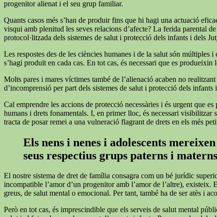
progenitor alienat i el seu grup familiar.
Quants casos més s’han de produir fins que hi hagi una actuació eficaç 
visqui amb plenitud les seves relacions d’afecte? La ferida parental de
protocol·litzada dels sistemes de salut i protecció dels infants i dels Ju
Les respostes des de les ciències humanes i de la salut són múltiples i
s’hagi produït en cada cas. En tot cas, és necessari que es produeixin le
Molts pares i mares víctimes també de l’alienació acaben no realitzant les
d’incomprensió per part dels sistemes de salut i protecció dels infants i
Cal emprendre les accions de protecció necessàries i és urgent que es p
humans i drets fonamentals. I, en primer lloc, és necessari visibilitza
tracta de posar remei a una vulneració flagrant de drets en els més peti
Els nens i nenes i adolescents mereixen 
seus respectius grups paterns i matern
El nostre sistema de dret de família consagra com un bé jurídic superi
incompatible l’amor d’un progenitor amb l’amor de l’altre), existeix. 
greus, de salut mental o emocional. Per tant, també ha de ser atès i a
Però en tot cas, és imprescindible que els serveis de salut mental públi