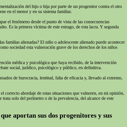
talización del hijo o hija por parte de un progenitor contra el otro
ne en el menor y en su sistema familiar.
cupar el fenómeno desde el punto de vista de las consecuencias
lto. Es la primera víctima de este estrago, de esta lacra. Y segunda
las familias alienadas? El niño o adolescente alienado puede acontecer
 como sociedad esta vulneración grave de los derechos de los niños
tención médica y psicológica que haya recibido, de la intervención
te social, jurídico, psicológico y público, en definitiva.
ados de burocracia, lentitud, falta de eficacia y, llevado al extremo,
 el correcto abordaje de estas situaciones que vulneren, en mi opinión,
 trata solo del perímetro o de la prevalencia, del alcance de este
 que aportan sus dos progenitores y sus