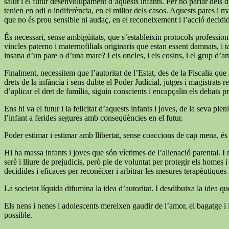
salut i el futur desenvolupament d’aquests infants. Per no parlar dels dr
tenien en odi o indiferència, en el millor dels casos. Aquests pares i m
que no és prou sensible ni audaç, en el reconeixement i l’acció decid
És necessari, sense ambigüitats, que s’estableixin protocols professiona
vincles paterno i maternofilials originaris que estan essent damnats, i 
insana d’un pare o d’una mare? I els oncles, i els cosins, i el grup d’a
Finalment, necessitem que l’autoritat de l’Estat, des de la Fiscalia qu
drets de la infància i sens dubte el Poder Judicial, jutges i magistrats
d’aplicar el dret de família, siguin conscients i encapçalin els debats p
Ens hi va el futur i la felicitat d’aquests infants i joves, de la seva
l’infant a ferides segures amb conseqüències en el futur.
Poder estimar i estimar amb llibertat, sense coaccions de cap mena, és
Hi ha massa infants i joves que són víctimes de l’alienació parental. I 
serè i lliure de prejudicis, però ple de voluntat per protegir els homes
decidides i eficaces per reconèixer i arbitrar les mesures terapèutiques i 
La societat líquida difumina la idea d’autoritat. I desdibuixa la idea q
Els nens i nenes i adolescents mereixen gaudir de l’amor, el bagatge i l
possible.