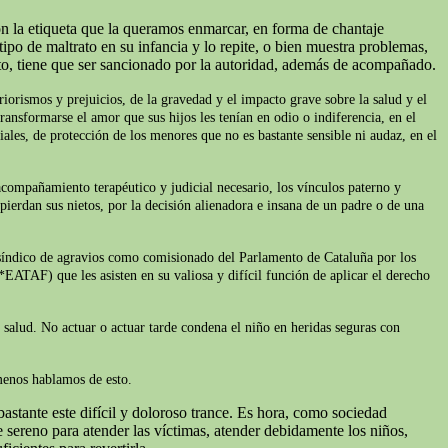
on la etiqueta que la queramos enmarcar, en forma de chantaje
ipo de maltrato en su infancia y lo repite, o bien muestra problemas,
to, tiene que ser sancionado por la autoridad, además de acompañado.
iorismos y prejuicios, de la gravedad y el impacto grave sobre la salud y el
ransformarse el amor que sus hijos les tenían en odio o indiferencia, en el
iales, de protección de los menores que no es bastante sensible ni audaz, en el
acompañamiento terapéutico y judicial necesario, los vínculos paterno y
pierdan sus nietos, por la decisión alienadora e insana de un padre o de una
l síndico de agravios como comisionado del Parlamento de Cataluña por los
*EATAF) que les asisten en su valiosa y difícil función de aplicar el derecho
e salud. No actuar o actuar tarde condena el niño en heridas seguras con
 menos hablamos de esto.
astante este difícil y doloroso trance. Es hora, como sociedad
sereno para atender las víctimas, atender debidamente los niños,