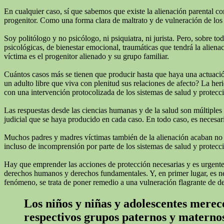
En cualquier caso, sí que sabemos que existe la alienación parental c
progenitor. Como una forma clara de maltrato y de vulneración de los 
Soy politólogo y no psicólogo, ni psiquiatra, ni jurista. Pero, sobre 
psicológicas, de bienestar emocional, traumáticas que tendrá la alienac
víctima es el progenitor alienado y su grupo familiar.
Cuántos casos más se tienen que producir hasta que haya una actuación
un adulto libre que viva con plenitud sus relaciones de afecto? La he
con una intervención protocolizada de los sistemas de salud y protecc
Las respuestas desde las ciencias humanas y de la salud son múltiples
judicial que se haya producido en cada caso. En todo caso, es necesari
Muchos padres y madres víctimas también de la alienación acaban no real
incluso de incomprensión por parte de los sistemas de salud y protecci
Hay que emprender las acciones de protección necesarias y es urgente q
derechos humanos y derechos fundamentales. Y, en primer lugar, es neces
fenómeno, se trata de poner remedio a una vulneración flagrante de d
Los niños y niñas y adolescentes merece
respectivos grupos paternos y materno