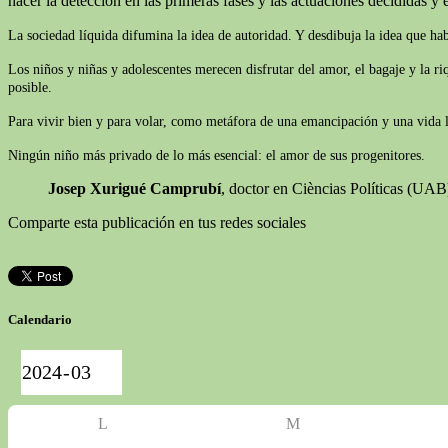
hacer la detección en las primeras fases y las actuaciones decididas y e
La sociedad líquida difumina la idea de autoridad. Y desdibuja la idea que ha
Los niños y niñas y adolescentes merecen disfrutar del amor, el bagaje y la r
posible.
Para vivir bien y para volar, como metáfora de una emancipación y una vida lib
Ningún niño más privado de lo más esencial: el amor de sus progenitores.
Josep Xurigué Camprubí
, doctor en Cièncias Políticas (UA
Comparte esta publicación en tus redes sociales
Calendario
L
M