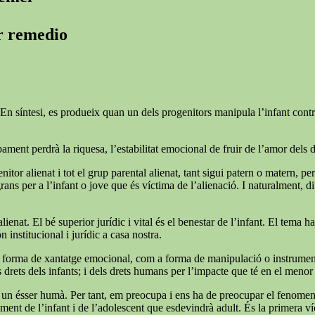
er remedio
En síntesi, es produeix quan un dels progenitors manipula l’infant contra l
ment perdrà la riquesa, l’estabilitat emocional de fruir de l’amor dels 
nitor alienat i tot el grup parental alienat, tant sigui patern o matern, pe
 per a l’infant o jove que és víctima de l’alienació. I naturalment, difíci
lienat. El bé superior jurídic i vital és el benestar de l’infant. El tema 
n institucional i jurídic a casa nostra.
forma de xantatge emocional, com a forma de manipulació o instrumentalit
rets dels infants; i dels drets humans per l’impacte que té en el menor i
 soc un ésser humà. Per tant, em preocupa i ens ha de preocupar el fenome
ent de l’infant i de l’adolescent que esdevindrà adult. És la primera víc