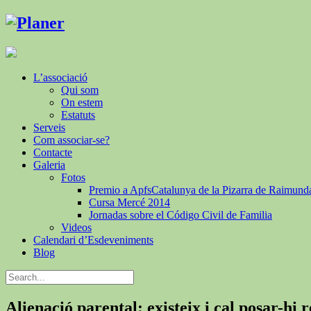
L’associació
Qui som
On estem
Estatuts
Serveis
Com associar-se?
Contacte
Galeria
Fotos
Premio a ApfsCatalunya de la Pizarra de Raimund
Cursa Mercé 2014
Jornadas sobre el Código Civil de Familia
Videos
Calendari d’Esdeveniments
Blog
Alienació parental: existeix i cal posar-hi 