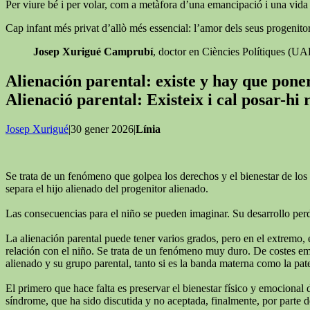
Per viure bé i per volar, com a metàfora d’una emancipació i una vida ll
Cap infant més privat d’allò més essencial: l’amor dels seus progenitor
Josep Xurigué Camprubí
, doctor en Ciències Polítiques (U
Alienación parental: existe y hay que pon
Alienació parental: Existeix i cal posar-hi
Josep Xurigué
|30 gener 2026|
Línia
Se trata de un fenómeno que golpea los derechos y el bienestar de los 
separa el hijo alienado del progenitor alienado.
Las consecuencias para el niño se pueden imaginar. Su desarrollo perde
La alienación parental puede tener varios grados, pero en el extremo, 
relación con el niño. Se trata de un fenómeno muy duro. De costes emoc
alienado y su grupo parental, tanto si es la banda materna como la pat
El primero que hace falta es preservar el bienestar físico y emocional 
síndrome, que ha sido discutida y no aceptada, finalmente, por parte de