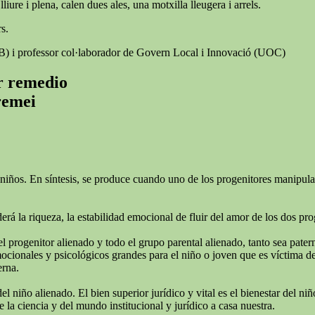
iure i plena, calen dues ales, una motxilla lleugera i arrels.
s.
AB) i professor col·laborador de Govern Local i Innovació (UOC)
er remedio
 remei
niños. En síntesis, se produce cuando uno de los progenitores manipula e
rá la riqueza, la estabilidad emocional de fluir del amor de los dos pro
el progenitor alienado y todo el grupo parental alienado, tanto sea pate
ionales y psicológicos grandes para el niño o joven que es víctima de l
erna.
del niño alienado. El bien superior jurídico y vital es el bienestar del 
 la ciencia y del mundo institucional y jurídico a casa nuestra.