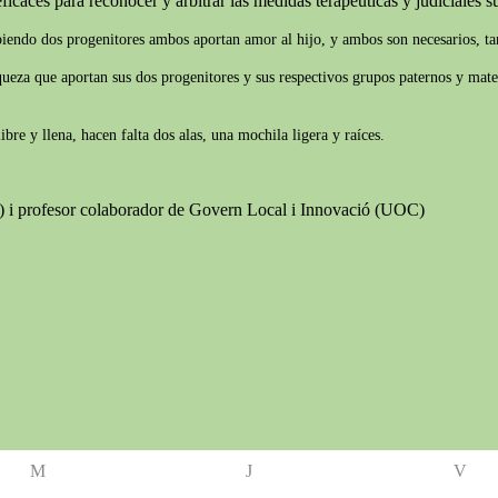
ficaces para reconocer y arbitrar las medidas terapéuticas y judiciales suf
biendo dos progenitores ambos aportan amor al hijo, y ambos son necesarios, tam
iqueza que aportan sus dos progenitores y sus respectivos grupos paternos y mate
re y llena, hacen falta dos alas, una mochila ligera y raíces.
B) i profesor colaborador de Govern Local i Innovació (UOC)
M
J
V