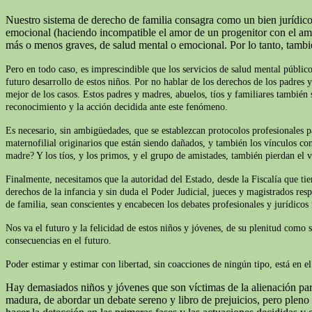
Nuestro sistema de derecho de familia consagra como un bien jurídico 
emocional (haciendo incompatible el amor de un progenitor con el amor 
más o menos graves, de salud mental o emocional. Por lo tanto, tamb
Pero en todo caso, es imprescindible que los servicios de salud mental público
futuro desarrollo de estos niños. Por no hablar de los derechos de los padres 
mejor de los casos. Estos padres y madres, abuelos, tíos y familiares también s
reconocimiento y la acción decidida ante este fenómeno.
Es necesario, sin ambigüedades, que se establezcan protocolos profesionales p
maternofilial originarios que están siendo dañados, y también los vínculos con
madre? Y los tíos, y los primos, y el grupo de amistades, también pierdan el v
Finalmente, necesitamos que la autoridad del Estado, desde la Fiscalía que t
derechos de la infancia y sin duda el Poder Judicial, jueces y magistrados res
de familia, sean conscientes y encabecen los debates profesionales y jurídicos
Nos va el futuro y la felicidad de estos niños y jóvenes, de su plenitud como 
consecuencias en el futuro.
Poder estimar y estimar con libertad, sin coacciones de ningún tipo, está en 
Hay demasiados niños y jóvenes que son víctimas de la alienación pare
madura, de abordar un debate sereno y libro de prejuicios, pero plen