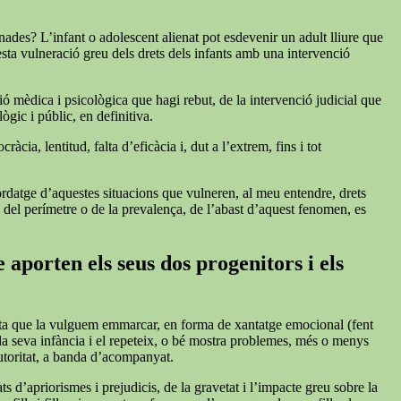
nades? L’infant o adolescent alienat pot esdevenir un adult lliure que
esta vulneració greu dels drets dels infants amb una intervenció
ió mèdica i psicològica que hagi rebut, de la intervenció judicial que
ògic i públic, en definitiva.
cia, lentitud, falta d’eficàcia i, dut a l’extrem, fins i tot
bordatge d’aquestes situacions que vulneren, al meu entendre, drets
s del perímetre o de la prevalença, de l’abast d’aquest fenomen, es
 aporten els seus dos progenitors i els
iqueta que la vulguem emmarcar, en forma de xantatge emocional (fent
 la seva infància i el repeteix, o bé mostra problemes, més o menys
autoritat, a banda d’acompanyat.
s d’apriorismes i prejudicis, de la gravetat i l’impacte greu sobre la