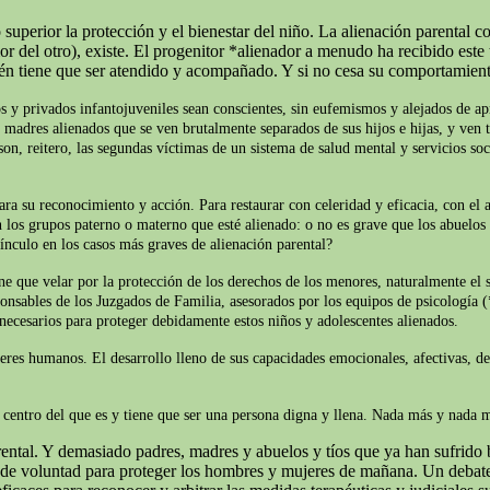
superior la protección y el bienestar del niño. La alienación parental c
del otro), existe. El progenitor *alienador a menudo ha recibido este t
ién tiene que ser atendido y acompañado. Y si no cesa su comportamien
s y privados infantojuveniles sean conscientes, sin eufemismos y alejados de apr
y madres alienados que se ven brutalmente separados de sus hijos e hijas, y ven t
on, reitero, las segundas víctimas de un sistema de salud mental y servicios soc
ara su reconocimiento y acción. Para restaurar con celeridad y eficacia, con el 
 los grupos paterno o materno que esté alienado: o no es grave que los abuelos 
ínculo en los casos más graves de alienación parental?
iene que velar por la protección de los derechos de los menores, naturalmente e
ponsables de los Juzgados de Familia, asesorados por los equipos de psicología (
 necesarios para proteger debidamente estos niños y adolescentes alienados.
seres humanos. El desarrollo lleno de sus capacidades emocionales, afectivas, d
el centro del que es y tiene que ser una persona digna y llena. Nada más y nada
ntal. Y demasiado padres, madres y abuelos y tíos que ya han sufrido b
o de voluntad para proteger los hombres y mujeres de mañana. Un debate 