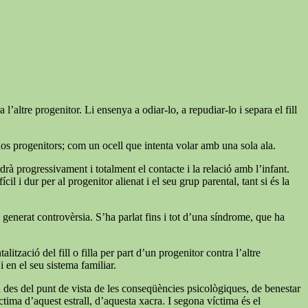
’altre progenitor. Li ensenya a odiar-lo, a repudiar-lo i separa el fill
dos progenitors; com un ocell que intenta volar amb una sola ala.
rdrà progressivament i totalment el contacte i la relació amb l’infant.
l i dur per al progenitor alienat i el seu grup parental, tant si és la
ha generat controvèrsia. S’ha parlat fins i tot d’una síndrome, que ha
zació del fill o filla per part d’un progenitor contra l’altre
 en el seu sistema familiar.
n des del punt de vista de les conseqüències psicològiques, de benestar
tima d’aquest estrall, d’aquesta xacra. I segona víctima és el