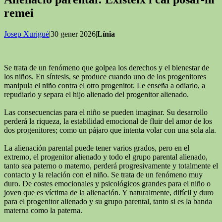
remei
Josep Xurigué
|30 gener 2026|
Línia
Se trata de un fenómeno que golpea los derechos y el bienestar de
los niños. En síntesis, se produce cuando uno de los progenitores
manipula el niño contra el otro progenitor. Le enseña a odiarlo, a
repudiarlo y separa el hijo alienado del progenitor alienado.
Las consecuencias para el niño se pueden imaginar. Su desarrollo
perderá la riqueza, la estabilidad emocional de fluir del amor de los
dos progenitores; como un pájaro que intenta volar con una sola ala.
La alienación parental puede tener varios grados, pero en el
extremo, el progenitor alienado y todo el grupo parental alienado,
tanto sea paterno o materno, perderá progresivamente y totalmente el
contacto y la relación con el niño. Se trata de un fenómeno muy
duro. De costes emocionales y psicológicos grandes para el niño o
joven que es víctima de la alienación. Y naturalmente, difícil y duro
para el progenitor alienado y su grupo parental, tanto si es la banda
materna como la paterna.