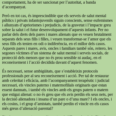
comportament, ha de ser sancionat per l’autoritat, a banda
d’acompanyat.
Però en tot cas, és imprescindible que els serveis de salut mental
públics i privats infantojuvenils siguin conscients, sense eufemismes
i allunyats d’apriorismes i prejudicis, de la gravetat i l’impacte greu
sobre la salut i el futur desenvolupament d’aquests infants. Per no
parlar dels drets dels pares i mares alienats que es veuen brutalment
separats dels seus fills i filles, i veuen transformar-se l’amor que els
seus fills els tenien en odi o indiferència, en el millor dels casos.
Aquests pares i mares, avis, oncles i familiars també són, reitero, les
segones víctimes d’un sistema de salut mental i serveis socials, de
protecció dels menors que no és prou sensible ni audaç, en el
reconeixement i l’acció decidida davant d’aquest fenomen.
És necessari, sense ambigüitats, que s’estableixin protocols
professionals per al seu reconeixement i acció. Per tal de restaurar
amb celeritat i eficàcia, amb l’acompanyament terapèutic i judicial
necessari, els vincles paterno i maternofilials originaris que estan
essent damnats, i també els vincles amb els grups patern o matern
que estigui alienat: o no és greu que els avis perdin els seus nets, per
la decisió alienadora i insana d’un pare o d’una mare? I els oncles, i
els cosins, i el grup d’amistats, també perdin el vincle en els casos
més greus d’alienació parental?