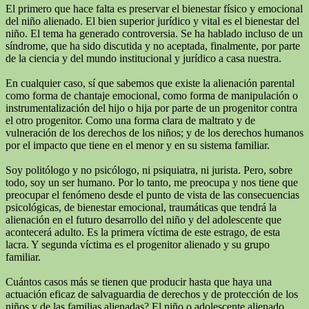
El primero que hace falta es preservar el bienestar físico y emocional
del niño alienado. El bien superior jurídico y vital es el bienestar del
niño. El tema ha generado controversia. Se ha hablado incluso de un
síndrome, que ha sido discutida y no aceptada, finalmente, por parte
de la ciencia y del mundo institucional y jurídico a casa nuestra.
En cualquier caso, sí que sabemos que existe la alienación parental
como forma de chantaje emocional, como forma de manipulación o
instrumentalización del hijo o hija por parte de un progenitor contra
el otro progenitor. Como una forma clara de maltrato y de
vulneración de los derechos de los niños; y de los derechos humanos
por el impacto que tiene en el menor y en su sistema familiar.
Soy politólogo y no psicólogo, ni psiquiatra, ni jurista. Pero, sobre
todo, soy un ser humano. Por lo tanto, me preocupa y nos tiene que
preocupar el fenómeno desde el punto de vista de las consecuencias
psicológicas, de bienestar emocional, traumáticas que tendrá la
alienación en el futuro desarrollo del niño y del adolescente que
acontecerá adulto. Es la primera víctima de este estrago, de esta
lacra. Y segunda víctima es el progenitor alienado y su grupo
familiar.
Cuántos casos más se tienen que producir hasta que haya una
actuación eficaz de salvaguardia de derechos y de protección de los
niños y de las familias alienadas? El niño o adolescente alienado