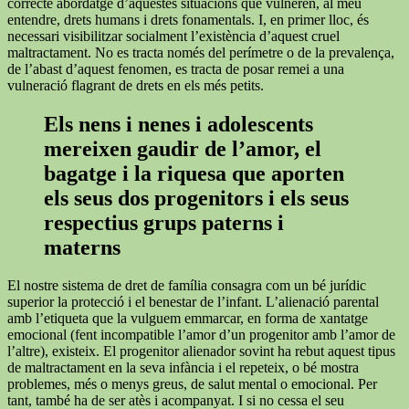
correcte abordatge d’aquestes situacions que vulneren, al meu
entendre, drets humans i drets fonamentals. I, en primer lloc, és
necessari visibilitzar socialment l’existència d’aquest cruel
maltractament. No es tracta només del perímetre o de la prevalença,
de l’abast d’aquest fenomen, es tracta de posar remei a una
vulneració flagrant de drets en els més petits.
Els nens i nenes i adolescents
mereixen gaudir de l’amor, el
bagatge i la riquesa que aporten
els seus dos progenitors i els seus
respectius grups paterns i
materns
El nostre sistema de dret de família consagra com un bé jurídic
superior la protecció i el benestar de l’infant. L’alienació parental
amb l’etiqueta que la vulguem emmarcar, en forma de xantatge
emocional (fent incompatible l’amor d’un progenitor amb l’amor de
l’altre), existeix. El progenitor alienador sovint ha rebut aquest tipus
de maltractament en la seva infància i el repeteix, o bé mostra
problemes, més o menys greus, de salut mental o emocional. Per
tant, també ha de ser atès i acompanyat. I si no cessa el seu