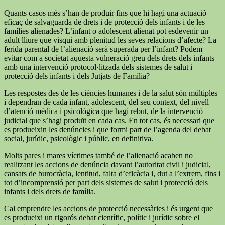
Quants casos més s’han de produir fins que hi hagi una actuació
eficaç de salvaguarda de drets i de protecció dels infants i de les
famílies alienades? L’infant o adolescent alienat pot esdevenir un
adult lliure que visqui amb plenitud les seves relacions d’afecte? La
ferida parental de l’alienació serà superada per l’infant? Podem
evitar com a societat aquesta vulneració greu dels drets dels infants
amb una intervenció protocol·litzada dels sistemes de salut i
protecció dels infants i dels Jutjats de Família?
Les respostes des de les ciències humanes i de la salut són múltiples
i dependran de cada infant, adolescent, del seu context, del nivell
d’atenció mèdica i psicològica que hagi rebut, de la intervenció
judicial que s’hagi produït en cada cas. En tot cas, és necessari que
es produeixin les denúncies i que formi part de l’agenda del debat
social, jurídic, psicològic i públic, en definitiva.
Molts pares i mares víctimes també de l’alienació acaben no
realitzant les accions de denúncia davant l’autoritat civil i judicial,
cansats de burocràcia, lentitud, falta d’eficàcia i, dut a l’extrem, fins i
tot d’incomprensió per part dels sistemes de salut i protecció dels
infants i dels drets de família.
Cal emprendre les accions de protecció necessàries i és urgent que
es produeixi un rigorós debat científic, polític i jurídic sobre el