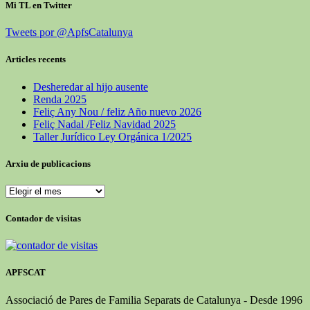
Mi TL en Twitter
Tweets por @ApfsCatalunya
Articles recents
Desheredar al hijo ausente
Renda 2025
Feliç Any Nou / feliz Año nuevo 2026
Feliç Nadal /Feliz Navidad 2025
Taller Jurídico Ley Orgánica 1/2025
Arxiu de publicacions
Arxiu
de
publicacions
Contador de visitas
APFSCAT
Associació de Pares de Familia Separats de Catalunya - Desde 1996