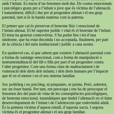
amb l’infant. Es tracta d’un fenomen molt dur. De costos emocionals
i psicològics grans per a l’infant o jove que és víctima de l’alienació.
I naturalment, difícil i dur per al progenitor alienat i el seu grup
parental, tant si és la banda materna com la paterna.
El primer que cal és preservar el benestar físic i emocional de
l’infant alienat. El bé superior jurídic i vital és el benestar de l’infant.
El tema ha generat controvèrsia. S’ha parlat fins i tot d’una
síndrome, que ha estat discutida i no acceptada, finalment, per part
de la ciència i del món institucional i jurídic a casa nostra.
En qualsevol cas, sí que sabem que existeix l’alienació parental com
a forma de xantatge emocional, com a forma de manipulació o
instrumentalització del fill o filla per part d’un progenitor contra
l’altre progenitor. Com una forma clara de maltractament i de
vulneració dels drets dels infants; i dels drets humans per l’impacte
que té en el menor i en el seu sistema familiar.
Soc politòleg i no psicòleg, ni psiquiatre, ni jurista. Però, sobretot,
soc un ésser humà. Per tant, em preocupa i ens ha de preocupar el
fenomen des del punt de vista de les conseqüències psicològiques,
de benestar emocional, traumàtiques que tindrà l’alienació en el futur
desenvolupament de l’infant i de l’adolescent que esdevindrà adult.
És la primera víctima d’aquest estrall, d’aquesta xacra. I segona
víctima és el progenitor alienat i el seu grup familiar.