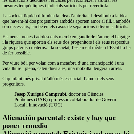
les actuacions decidides i eficaces per reconèixer i arbitrar les
mesures terapèutiques i judicials suficients per revertir-la.
La societat líquida difumina la idea d’autoritat. I desdibuixa la idea
que havent-hi dos progenitors ambdós aporten amor al fill, i ambdós
són necessaris, també en els casos de separacions i divorcis difícils.
Els nens i nenes i adolescents mereixen gaudir de l’amor, el bagatge
i la riquesa que aporten els seus dos progenitors i els seus respectius
grups paterns i materns. I la societat, l’estament mèdic i l’Estat ho ha
de fer possible.
Per viure bé i per volar, com a metàfora d’una emancipació i una
vida lliure i plena, calen dues ales, una motxilla lleugera i arrels.
Cap infant més privat d’allò més essencial: l’amor dels seus
progenitors.
Josep Xurigué Camprubí
, doctor en Ciències
Polítiques (UAB) i professor col·laborador de Govern
Local i Innovació (UOC)
Alienación parental: existe y hay que
poner remedio
Alienació parental: Existeix i cal posar-hi