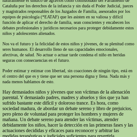
naturalmente el síndico de agravios como comisionado del Parlamento de
Cataluña por los derechos de la infancia y sin duda el Poder Judicial, jueces
y magistrados responsables de los Juzgados de Familia, asesorados por los
equipos de psicología (*EATAF) que les asisten en su valiosa y difícil
función de aplicar el derecho de familia, sean conscientes y encabecen los
debates profesionales y jurídicos necesarios para proteger debidamente estos
niños y adolescentes alienados.
Nos va el futuro y la felicidad de estos niños y jóvenes, de su plenitud como
seres humanos. El desarrollo lleno de sus capacidades emocionales,
afectivas, de salud. No actuar o actuar tarde condena el niño en heridas
seguras con consecuencias en el futuro.
Poder estimar y estimar con libertad, sin coacciones de ningún tipo, está en
el centro del que es y tiene que ser una persona digna y llena. Nada más y
nada menos hablamos de esto.
Hay demasiados niños y jóvenes que son víctimas de la alienación
parental. Y demasiado padres, madres y abuelos y tíos que ya han
sufrido bastante este difícil y doloroso trance. Es hora, como
sociedad madura, de abordar un debate sereno y libro de prejuicios,
pero pleno de voluntad para proteger los hombres y mujeres de
mañana. Un debate sereno para atender las víctimas, atender
debidamente los niños, hacer la detección en las primeras fases y las
actuaciones decididas y eficaces para reconocer y arbitrar las
medidas terapéuticas y judiciales suficientes para revertirla.