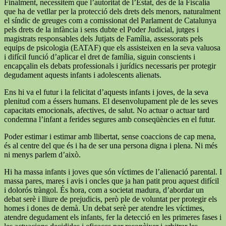
Finalment, necessitem que l’autoritat de l’Estat, des de la Fiscalia
que ha de vetllar per la protecció dels drets dels menors, naturalment
el síndic de greuges com a comissionat del Parlament de Catalunya
pels drets de la infància i sens dubte el Poder Judicial, jutges i
magistrats responsables dels Jutjats de Família, assessorats pels
equips de psicologia (EATAF) que els assisteixen en la seva valuosa
i difícil funció d’aplicar el dret de família, siguin conscients i
encapçalin els debats professionals i jurídics necessaris per protegir
degudament aquests infants i adolescents alienats.
Ens hi va el futur i la felicitat d’aquests infants i joves, de la seva
plenitud com a éssers humans. El desenvolupament ple de les seves
capacitats emocionals, afectives, de salut. No actuar o actuar tard
condemna l’infant a ferides segures amb conseqüències en el futur.
Poder estimar i estimar amb llibertat, sense coaccions de cap mena,
és al centre del que és i ha de ser una persona digna i plena. Ni més
ni menys parlem d’això.
Hi ha massa infants i joves que són víctimes de l’alienació parental. I
massa pares, mares i avis i oncles que ja han patit prou aquest difícil
i dolorós tràngol. És hora, com a societat madura, d’abordar un
debat serè i lliure de prejudicis, però ple de voluntat per protegir els
homes i dones de demà. Un debat serè per atendre les víctimes,
atendre degudament els infants, fer la detecció en les primeres fases i