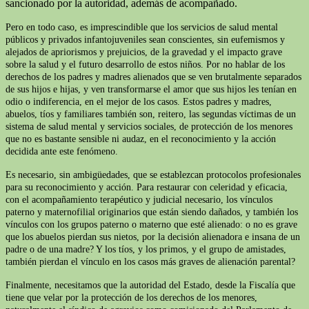
sancionado por la autoridad, además de acompañado.
Pero en todo caso, es imprescindible que los servicios de salud mental
públicos y privados infantojuveniles sean conscientes, sin eufemismos y
alejados de apriorismos y prejuicios, de la gravedad y el impacto grave
sobre la salud y el futuro desarrollo de estos niños. Por no hablar de los
derechos de los padres y madres alienados que se ven brutalmente separados
de sus hijos e hijas, y ven transformarse el amor que sus hijos les tenían en
odio o indiferencia, en el mejor de los casos. Estos padres y madres,
abuelos, tíos y familiares también son, reitero, las segundas víctimas de un
sistema de salud mental y servicios sociales, de protección de los menores
que no es bastante sensible ni audaz, en el reconocimiento y la acción
decidida ante este fenómeno.
Es necesario, sin ambigüedades, que se establezcan protocolos profesionales
para su reconocimiento y acción. Para restaurar con celeridad y eficacia,
con el acompañamiento terapéutico y judicial necesario, los vínculos
paterno y maternofilial originarios que están siendo dañados, y también los
vínculos con los grupos paterno o materno que esté alienado: o no es grave
que los abuelos pierdan sus nietos, por la decisión alienadora e insana de un
padre o de una madre? Y los tíos, y los primos, y el grupo de amistades,
también pierdan el vínculo en los casos más graves de alienación parental?
Finalmente, necesitamos que la autoridad del Estado, desde la Fiscalía que
tiene que velar por la protección de los derechos de los menores,