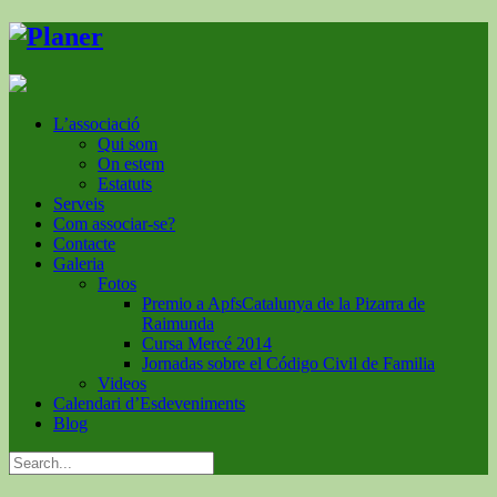
L’associació
Qui som
On estem
Estatuts
Serveis
Com associar-se?
Contacte
Galeria
Fotos
Premio a ApfsCatalunya de la Pizarra de
Raimunda
Cursa Mercé 2014
Jornadas sobre el Código Civil de Familia
Videos
Calendari d’Esdeveniments
Blog