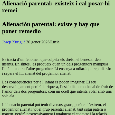
Alienació parental: existeix i cal posar-hi
remei
Alienación parental: existe y hay que
poner remedio
Josep Xurigué
|30 gener 2026|
Línia
Es tracta d’un fenomen que colpeix els drets i el benestar dels
infants. En síntesi, es produeix quan un dels progenitors manipula
l’infant contra l’altre progenitor. Li ensenya a odiar-lo, a repudiar-lo
i separa el fill alienat del progenitor alienat.
Les conseqüències per a l’infant es poden imaginar. El seu
desenvolupament perdrà la riquesa, l’estabilitat emocional de fruir de
l’amor dels dos progenitors; com un ocell que intenta volar amb una
sola ala.
L’alienació parental pot tenir diversos graus, però en l’extrem, el
progenitor alienat i tot el grup parental alienat, tant sigui patern o
matern, perdrà progressivament i totalment el contacte i la relació