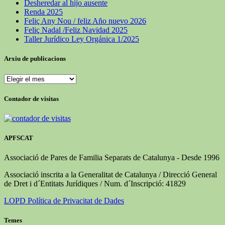
Desheredar al hijo ausente
Renda 2025
Feliç Any Nou / feliz Año nuevo 2026
Feliç Nadal /Feliz Navidad 2025
Taller Jurídico Ley Orgánica 1/2025
Arxiu de publicacions
Arxiu
de
publicacions
Contador de visitas
APFSCAT
Associació de Pares de Familia Separats de Catalunya - Desde 1996
Associació inscrita a la Generalitat de Catalunya / Direcció General
de Dret i d´Entitats Jurídiques / Num. d´Inscripció: 41829
LOPD Política de Privacitat de Dades
Temes