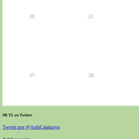
20
21
27
28
Mi TL en Twitter
Tweets por @ApfsCatalunya