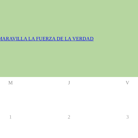
MARAVILLA LA FUERZA DE LA VERDAD
M
J
V
1
2
3