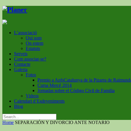
L’associació
Qui som
On estem
Estatuts
Serveis
Com associar-se?
Contacte
Galeria
Fotos
Premio a ApfsCatalunya de la Pizarra de Raimund
Cursa Mercé 2014
Jornadas sobre el Código Civil de Familia
Videos
Calendari d’Esdeveniments
Blog
Home
SEPARACIÓN Y DIVORCIO ANTE NOTARIO