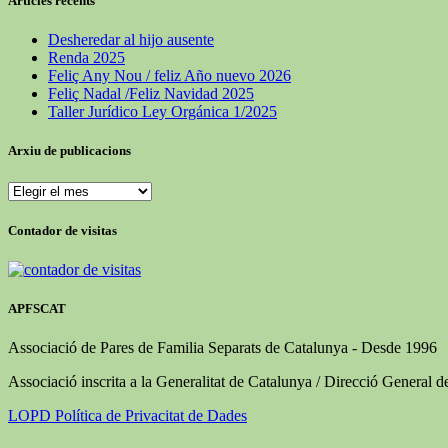
Articles recents
Desheredar al hijo ausente
Renda 2025
Feliç Any Nou / feliz Año nuevo 2026
Feliç Nadal /Feliz Navidad 2025
Taller Jurídico Ley Orgánica 1/2025
Arxiu de publicacions
Arxiu
de
publicacions
Contador de visitas
APFSCAT
Associació de Pares de Familia Separats de Catalunya - Desde 1996
Associació inscrita a la Generalitat de Catalunya / Direcció General d
LOPD Política de Privacitat de Dades