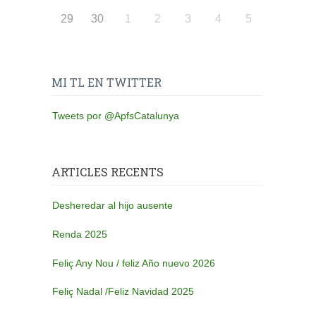
29
30
1
2
3
4
5
MI TL EN TWITTER
Tweets por @ApfsCatalunya
ARTICLES RECENTS
Desheredar al hijo ausente
Renda 2025
Feliç Any Nou / feliz Año nuevo 2026
Feliç Nadal /Feliz Navidad 2025