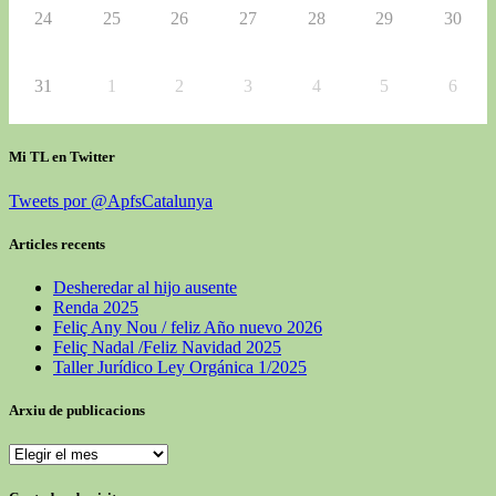
24
25
26
27
28
29
30
31
1
2
3
4
5
6
Mi TL en Twitter
Tweets por @ApfsCatalunya
Articles recents
Desheredar al hijo ausente
Renda 2025
Feliç Any Nou / feliz Año nuevo 2026
Feliç Nadal /Feliz Navidad 2025
Taller Jurídico Ley Orgánica 1/2025
Arxiu de publicacions
Arxiu
de
publicacions