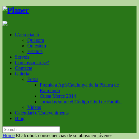
L’associació
Qui som
On estem
Estatuts
Serveis
Com associar-se?
Contacte
Galeria
Fotos
Premio a ApfsCatalunya de la Pizarra de
Raimunda
Cursa Mercé 2014
Jornadas sobre el Código Civil de Familia
Videos
Calendari d’Esdeveniments
Blog
Home
El alcohol: consecuencias de su abuso en jóvenes