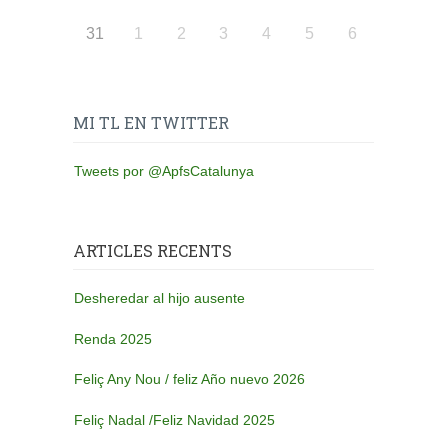
31
1
2
3
4
5
6
MI TL EN TWITTER
Tweets por @ApfsCatalunya
ARTICLES RECENTS
Desheredar al hijo ausente
Renda 2025
Feliç Any Nou / feliz Año nuevo 2026
Feliç Nadal /Feliz Navidad 2025