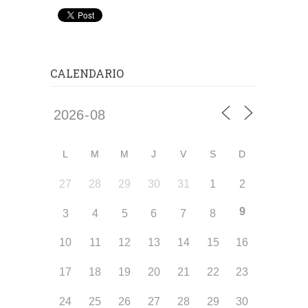
CALENDARIO
L
M
M
J
V
S
D
27
28
29
30
31
1
2
9
3
4
5
6
7
8
10
11
12
13
14
15
16
17
18
19
20
21
22
23
24
25
26
27
28
29
30