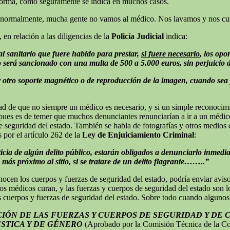
 norma, como seguramente se indica en muchos casos.
, normalmente, mucha gente no vamos al médico. Nos lavamos y nos cu
, en relación a las diligencias de la
Policía Judicial
indica:
al sanitario que fuere habido para prestar,
si fuere necesario
, los opo
o será sancionado con una multa de 500 a 5.000 euros, sin perjuicio d
 otro soporte magnético o de reproducción de la imagen, cuando sea pe
ad de que no siempre un médico es necesario, y si un simple reconocimi
pues es de temer que muchos denunciantes renunciarían a ir a un médico
 seguridad del estado. También se habla de fotografías y otros medios 
 por el artículo 262 de la
Ley de Enjuiciamiento Criminal
:
ticia de algún delito público, estarán obligados a denunciarlo inmedia
a más próximo al sitio, si se tratare de un delito flagrante……..”
cen los cuerpos y fuerzas de seguridad del estado, podría enviar aviso 
os médicos curan, y las fuerzas y cuerpos de seguridad del estado son lo
s cuerpos y fuerzas de seguridad del estado. Sobre todo cuando alguno
IÓN DE LAS FUERZAS Y CUERPOS DE SEGURIDAD Y DE 
ÉSTICA Y DE GÉNERO
(Aprobado por la Comisión Técnica de la Com