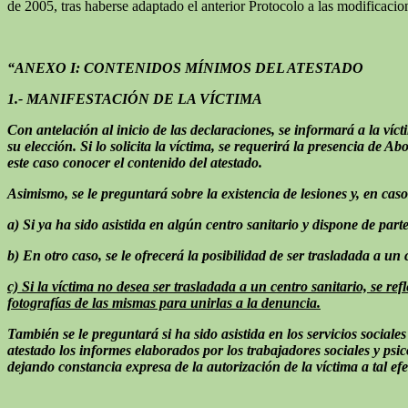
de 2005, tras haberse adaptado el anterior Protocolo a las modificaci
“ANEXO I: CONTENIDOS MÍNIMOS DEL ATESTADO
1.- MANIFESTACIÓN DE LA VÍCTIMA
Con antelación al inicio de las declaraciones, se informará a la víc
su elección. Si lo solicita la víctima, se requerirá la presencia de 
este caso conocer el contenido del atestado.
Asimismo, se le preguntará sobre la existencia de lesiones y, en caso
a) Si ya ha sido asistida en algún centro sanitario y dispone de part
b) En otro caso, se le ofrecerá la posibilidad de ser trasladada a u
c) Si la víctima no desea ser trasladada a un centro sanitario, se ref
fotografías de las mismas para unirlas a la denuncia.
También se le preguntará si ha sido asistida en los servicios sociales
atestado los informes elaborados por los trabajadores sociales y psicól
dejando constancia expresa de la autorización de la víctima a tal efe