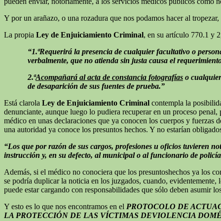
pueden enviar, notoriamente, a los servicios médicos públicos como
Y por un arañazo, o una rozadura que nos podamos hacer al tropezar
La propia
Ley de Enjuiciamiento Criminal
, en su artículo 770.1 y 2
“
1.ª
Requerirá la presencia de cualquier facultativo o person
verbalmente, que no atienda sin justa causa el requerimient
2.ª
Acompañará al acta de constancia fotografías
o cualquier
de desaparición de sus fuentes de prueba.”
Está clarola
Ley de Enjuiciamiento Criminal
contempla la posibilid
denunciante, aunque luego lo pudiera recuperar en un proceso penal, 
médico en unas declaraciones que ya conocen los cuerpos y fuerzas de
una autoridad ya conoce los presuntos hechos. Y no estarían obligados
“Los que por razón de sus cargos, profesiones u oficios tuvieren no
instrucción y, en su defecto, al municipal o al funcionario de policí
Además, si el médico no conociera que los presuntoshechos ya los cono
se podría duplicar la noticia en los juzgados, cuando, evidentemente, l
puede estar cargando con responsabilidades que sólo deben asumir lo
Y esto es lo que nos encontramos en el
PROTOCOLO DE ACTUAC
LA PROTECCIÓN DE LAS VÍCTIMAS DEVIOLENCIA DOM