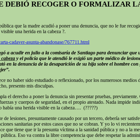
SE DEBIÓ RECOGER O FORMALIZAR L
uz pública que la madre acudió a poner una denuncia, que no le fue recog
visible una herida en la cabeza ?.
carta-cadaver-asunta-abandonase/767711.html
legó a acudir en julio a la comisaría de Santiago para denunciar que u
a cabeza
y el policía que le atendió le exigió un parte médico de lesion
ató en la denuncia de la desaparición de su hija sobre el hombre con
jer”.
rece no haber sido estudiado o reflexionado, por los numerosos medios 
cho, presento mis disculpas.
la el derecho a poner la denuncia sin presentar pruebas, previamente. O
 fuerzas y cuerpos de seguridad, en el propio atestado. Nada impide indica
o había una herida visible en la cabeza…. (?????)
te de lesiones, presuntamente causado por un tercero, debería ser satisfe
nciones sanitarias por estos casos que no se cobran. Y yo lo vi recien
dice que tiene que ir la presunta víctima a la sanidad pública y no a la 
pública. Eso va contra la libre competencia que debe respetar la admini