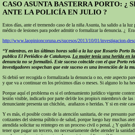
CASO ASUNTA BASTERRA PORTO: ¿ 
ANTE LA POLICÍA EN JULIO ?
Estos días, ante el tremendo caso de la niña Asunta, ha salido a la l
médico de lesiones para poder admitir o formalizar la denuncia. ¿ Era 
http://www.laopinioncoruna.es/sucesos/2013/10/01/investigacion-des
“Y mientras, en las últimas horas salió a la luz que Rosario Porto l
publica El Periódico de Catalunya.
La mujer tenía una herida en l
denuncia no se formalizó. Este suceso coincide con el que Porto rel
investigadores sospechan que este suceso es una invención de la mu
Si debió ser recogida o formalizada la denuncia o no, este aspecto pa
y que va a continuar en los próximos días o meses. Si alguno lo ha he
Porque aquí el problema es si el ordenamiento jurídico vigente contemp
lesión visible, indicarlo por parte del/de los propio/s miembro/s de las
denunciante presenta un chichón, arañazos o heridas. Y si en este cas
Y es más, el posible costo de la atención sanitaria, de ese presunto par
cotizantes del sistema público de salud, porque luego hay muchas ate
atendida solicitar su reintegro en un proceso civil o penal. ¿ Y quién 
tener que pagar un tercero, no necesariamente debe atender la sanidad 