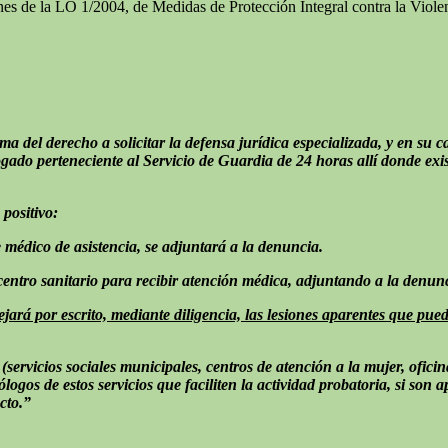
ones de la LO 1/2004, de Medidas de Protección Integral contra la Viole
tima del derecho a solicitar la defensa jurídica especializada, y en s
Abogado perteneciente al Servicio de Guardia de 24 horas allí donde exi
 positivo:
e médico de asistencia, se adjuntará a la denuncia.
n centro sanitario para recibir atención médica, adjuntando a la denun
lejará por escrito, mediante diligencia, las lesiones aparentes que pued
 (servicios sociales municipales, centros de atención a la mujer, oficin
ogos de estos servicios que faciliten la actividad probatoria, si son ap
cto.”