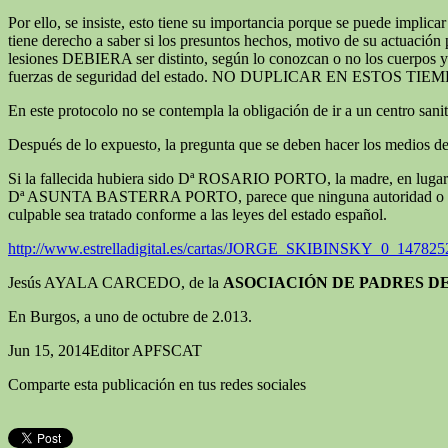
Por ello, se insiste, esto tiene su importancia porque se puede implic
tiene derecho a saber si los presuntos hechos, motivo de su actuación 
lesiones DEBIERA ser distinto, según lo conozcan o no los cuerpos y f
fuerzas de seguridad del estado. NO DUPLICAR EN ESTOS TIEM
En este protocolo no se contempla la obligación de ir a un centro sanit
Después de lo expuesto, la pregunta que se deben hacer los medios 
Si la fallecida hubiera sido Dª ROSARIO PORTO, la madre, en lugar de
Dª ASUNTA BASTERRA PORTO, parece que ninguna autoridad o político
culpable sea tratado conforme a las leyes del estado español.
http://www.estrelladigital.es/cartas/JORGE_SKIBINSKY_0_147825
Jesús AYALA CARCEDO, de la
ASOCIACIÓN DE PADRES DE
En Burgos, a uno de octubre de 2.013.
Jun 15, 2014
Editor APFSCAT
Comparte esta publicación en tus redes sociales