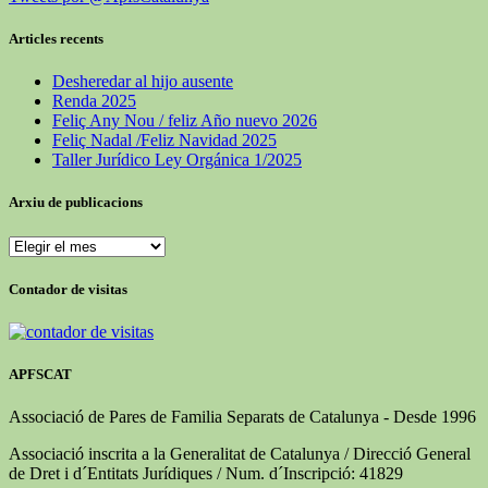
Articles recents
Desheredar al hijo ausente
Renda 2025
Feliç Any Nou / feliz Año nuevo 2026
Feliç Nadal /Feliz Navidad 2025
Taller Jurídico Ley Orgánica 1/2025
Arxiu de publicacions
Arxiu
de
publicacions
Contador de visitas
APFSCAT
Associació de Pares de Familia Separats de Catalunya - Desde 1996
Associació inscrita a la Generalitat de Catalunya / Direcció General
de Dret i d´Entitats Jurídiques / Num. d´Inscripció: 41829