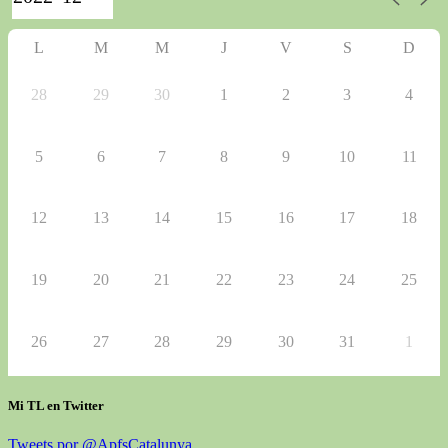
L
M
M
J
V
S
D
28
29
30
1
2
3
4
5
6
7
8
9
10
11
12
13
14
15
16
17
18
19
20
21
22
23
24
25
26
27
28
29
30
31
1
Mi TL en Twitter
Tweets por @ApfsCatalunya