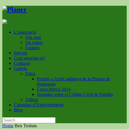
L’associació
Qui som
On estem
Estatuts
Serveis
Com associar-se?
Contacte
Galeria
Fotos
Premio a ApfsCatalunya de la Pizarra de
Raimunda
Cursa Mercé 2014
Jornadas sobre el Código Civil de Familia
Videos
Calendari d’Esdeveniments
Blog
Home
Ben Trobats