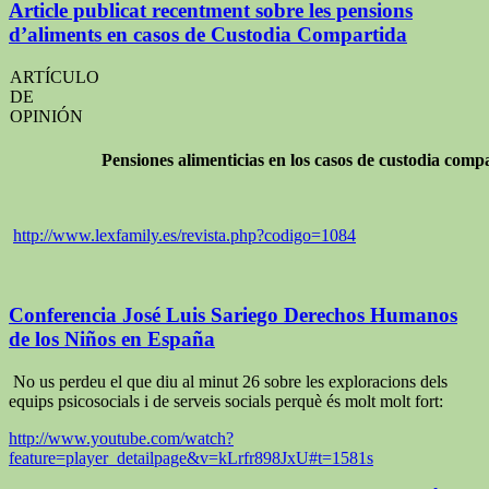
Article publicat recentment sobre les pensions
d’aliments en casos de Custodia Compartida
ARTÍCULO
DE
OPINIÓN
Pensiones alimenticias en los casos de custodia compa
http://www.lexfamily.es/revista.php?codigo=1084
Conferencia José Luis Sariego Derechos Humanos
de los Niños en España
No us perdeu el que diu al minut 26 sobre les exploracions dels
equips psicosocials i de serveis socials perquè és molt molt fort:
http://www.youtube.com/watch?
feature=player_detailpage&v=kLrfr898JxU#t=1581s