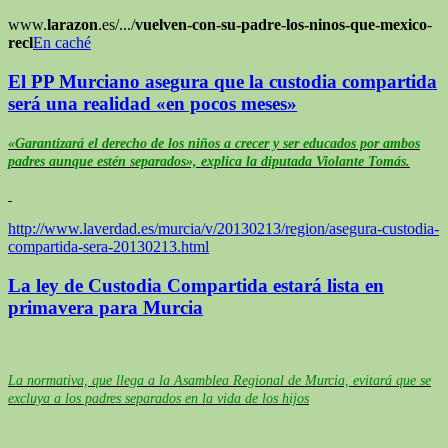
www.
larazon
.es/.../
vuelven-con-su-padre-los-ninos-que-mexico
-
recl
En caché
El PP Murciano asegura que la custodia compartida
será una realidad «en pocos meses»
«Garantizará el derecho de los niños a crecer y ser educados por ambos
padres aunque estén separados», explica la diputada Violante Tomás.
http://www.laverdad.es/murcia/v/20130213/region/asegura-custodia-
compartida-sera-20130213.html
La ley de Custodia Compartida estará lista en
primavera para Murcia
La normativa, que llega a la Asamblea Regional de Murcia, evitará que se
excluya a los padres separados en la vida de los hijos