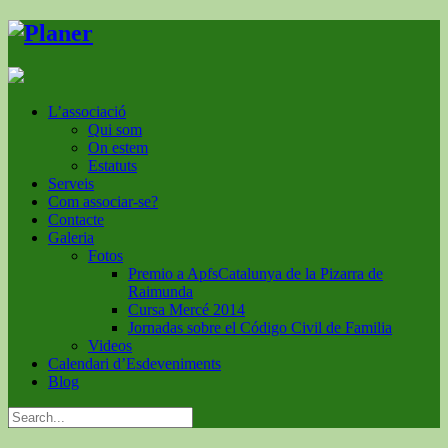
L’associació
Qui som
On estem
Estatuts
Serveis
Com associar-se?
Contacte
Galeria
Fotos
Premio a ApfsCatalunya de la Pizarra de
Raimunda
Cursa Mercé 2014
Jornadas sobre el Código Civil de Familia
Videos
Calendari d’Esdeveniments
Blog