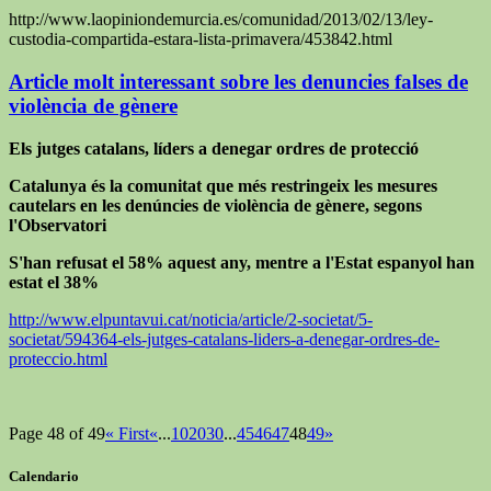
http://www.laopiniondemurcia.es/comunidad/2013/02/13/ley-
custodia-compartida-estara-lista-primavera/453842.html
Article molt interessant sobre les denuncies falses de
violència de gènere
Els jutges catalans, líders a denegar ordres de protecció
Catalunya és la comunitat que més restringeix les mesures
cautelars en les denúncies de violència de gènere, segons
l'Observatori
S'han refusat el 58% aquest any, mentre a l'Estat espanyol han
estat el 38%
http://www.elpuntavui.cat/noticia/article/2-societat/5-
societat/594364-els-jutges-catalans-liders-a-denegar-ordres-de-
proteccio.html
Page 48 of 49
« First
«
...
10
20
30
...
45
46
47
48
49
»
Calendario