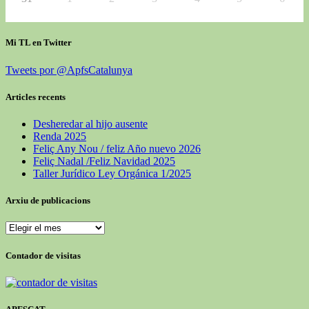
Mi TL en Twitter
Tweets por @ApfsCatalunya
Articles recents
Desheredar al hijo ausente
Renda 2025
Feliç Any Nou / feliz Año nuevo 2026
Feliç Nadal /Feliz Navidad 2025
Taller Jurídico Ley Orgánica 1/2025
Arxiu de publicacions
Arxiu
de
publicacions
Contador de visitas