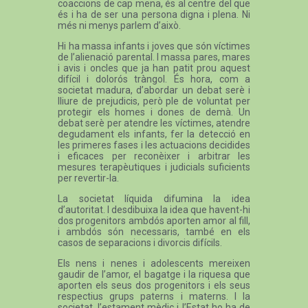
coaccions de cap mena, és al centre del que
és i ha de ser una persona digna i plena. Ni
més ni menys parlem d’això.
Hi ha massa infants i joves que són víctimes
de l’alienació parental. I massa pares, mares
i avis i oncles que ja han patit prou aquest
difícil i dolorós tràngol. És hora, com a
societat madura, d’abordar un debat serè i
lliure de prejudicis, però ple de voluntat per
protegir els homes i dones de demà. Un
debat serè per atendre les víctimes, atendre
degudament els infants, fer la detecció en
les primeres fases i les actuacions decidides
i eficaces per reconèixer i arbitrar les
mesures terapèutiques i judicials suficients
per revertir-la.
La societat líquida difumina la idea
d’autoritat. I desdibuixa la idea que havent-hi
dos progenitors ambdós aporten amor al fill,
i ambdós són necessaris, també en els
casos de separacions i divorcis difícils.
Els nens i nenes i adolescents mereixen
gaudir de l’amor, el bagatge i la riquesa que
aporten els seus dos progenitors i els seus
respectius grups paterns i materns. I la
societat, l’estament mèdic i l’Estat ho ha de