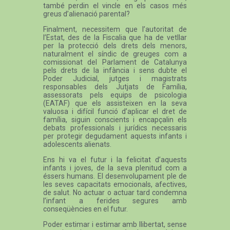
també perdin el vincle en els casos més
greus d’alienació parental?
Finalment, necessitem que l’autoritat de
l’Estat, des de la Fiscalia que ha de vetllar
per la protecció dels drets dels menors,
naturalment el síndic de greuges com a
comissionat del Parlament de Catalunya
pels drets de la infància i sens dubte el
Poder Judicial, jutges i magistrats
responsables dels Jutjats de Família,
assessorats pels equips de psicologia
(EATAF) que els assisteixen en la seva
valuosa i difícil funció d’aplicar el dret de
família, siguin conscients i encapçalin els
debats professionals i jurídics necessaris
per protegir degudament aquests infants i
adolescents alienats.
Ens hi va el futur i la felicitat d’aquests
infants i joves, de la seva plenitud com a
éssers humans. El desenvolupament ple de
les seves capacitats emocionals, afectives,
de salut. No actuar o actuar tard condemna
l’infant a ferides segures amb
conseqüències en el futur.
Poder estimar i estimar amb llibertat, sense