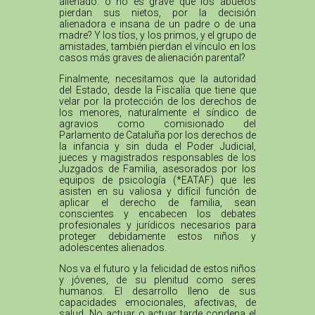
alienado: o no es grave que los abuelos
pierdan sus nietos, por la decisión
alienadora e insana de un padre o de una
madre? Y los tíos, y los primos, y el grupo de
amistades, también pierdan el vínculo en los
casos más graves de alienación parental?
Finalmente, necesitamos que la autoridad
del Estado, desde la Fiscalía que tiene que
velar por la protección de los derechos de
los menores, naturalmente el síndico de
agravios como comisionado del
Parlamento de Cataluña por los derechos de
la infancia y sin duda el Poder Judicial,
jueces y magistrados responsables de los
Juzgados de Familia, asesorados por los
equipos de psicología (*EATAF) que les
asisten en su valiosa y difícil función de
aplicar el derecho de familia, sean
conscientes y encabecen los debates
profesionales y jurídicos necesarios para
proteger debidamente estos niños y
adolescentes alienados.
Nos va el futuro y la felicidad de estos niños
y jóvenes, de su plenitud como seres
humanos. El desarrollo lleno de sus
capacidades emocionales, afectivas, de
salud. No actuar o actuar tarde condena el