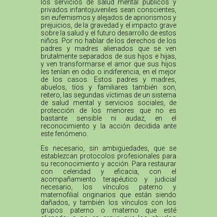
los servicios de salud mental públicos y
privados infantojuveniles sean conscientes,
sin eufemismos y alejados de apriorismos y
prejuicios, de la gravedad y el impacto grave
sobre la salud y el futuro desarrollo de estos
niños. Por no hablar de los derechos de los
padres y madres alienados que se ven
brutalmente separados de sus hijos e hijas,
y ven transformarse el amor que sus hijos
les tenían en odio o indiferencia, en el mejor
de los casos. Estos padres y madres,
abuelos, tíos y familiares también son,
reitero, las segundas víctimas de un sistema
de salud mental y servicios sociales, de
protección de los menores que no es
bastante sensible ni audaz, en el
reconocimiento y la acción decidida ante
este fenómeno.
Es necesario, sin ambigüedades, que se
establezcan protocolos profesionales para
su reconocimiento y acción. Para restaurar
con celeridad y eficacia, con el
acompañamiento terapéutico y judicial
necesario, los vínculos paterno y
maternofilial originarios que están siendo
dañados, y también los vínculos con los
grupos paterno o materno que esté