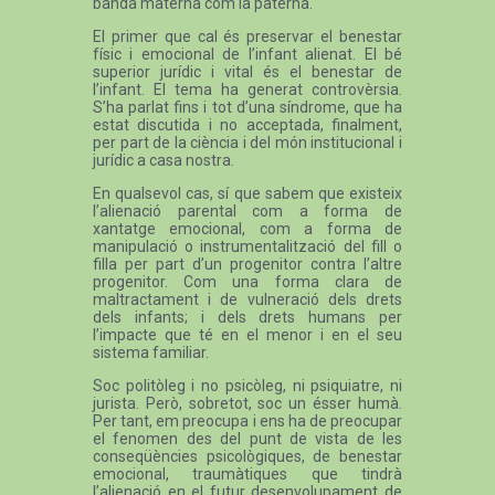
banda materna com la paterna.
El primer que cal és preservar el benestar
físic i emocional de l’infant alienat. El bé
superior jurídic i vital és el benestar de
l’infant. El tema ha generat controvèrsia.
S’ha parlat fins i tot d’una síndrome, que ha
estat discutida i no acceptada, finalment,
per part de la ciència i del món institucional i
jurídic a casa nostra.
En qualsevol cas, sí que sabem que existeix
l’alienació parental com a forma de
xantatge emocional, com a forma de
manipulació o instrumentalització del fill o
filla per part d’un progenitor contra l’altre
progenitor. Com una forma clara de
maltractament i de vulneració dels drets
dels infants; i dels drets humans per
l’impacte que té en el menor i en el seu
sistema familiar.
Soc politòleg i no psicòleg, ni psiquiatre, ni
jurista. Però, sobretot, soc un ésser humà.
Per tant, em preocupa i ens ha de preocupar
el fenomen des del punt de vista de les
conseqüències psicològiques, de benestar
emocional, traumàtiques que tindrà
l’alienació en el futur desenvolupament de