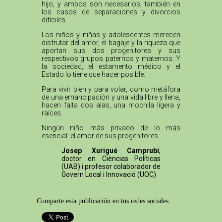
hijo, y ambos son necesarios, también en
los casos de separaciones y divorcios
difíciles.
Los niños y niñas y adolescentes merecen
disfrutar del amor, el bagaje y la riqueza que
aportan sus dos progenitores y sus
respectivos grupos paternos y maternos. Y
la sociedad, el estamento médico y el
Estado lo tiene que hacer posible.
Para vivir bien y para volar, como metáfora
de una emancipación y una vida libre y llena,
hacen falta dos alas, una mochila ligera y
raíces.
Ningún niño más privado de lo más
esencial: el amor de sus progenitores.
Josep Xurigué Camprubí
,
doctor en Cièncias Políticas
(UAB) i profesor colaborador de
Govern Local i Innovació (UOC)
Comparte esta publicación en tus redes sociales