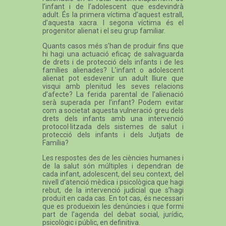
l’infant i de l’adolescent que esdevindrà
adult. És la primera víctima d’aquest estrall,
d’aquesta xacra. I segona víctima és el
progenitor alienat i el seu grup familiar.
Quants casos més s’han de produir fins que
hi hagi una actuació eficaç de salvaguarda
de drets i de protecció dels infants i de les
famílies alienades? L’infant o adolescent
alienat pot esdevenir un adult lliure que
visqui amb plenitud les seves relacions
d’afecte? La ferida parental de l’alienació
serà superada per l’infant? Podem evitar
com a societat aquesta vulneració greu dels
drets dels infants amb una intervenció
protocol·litzada dels sistemes de salut i
protecció dels infants i dels Jutjats de
Família?
Les respostes des de les ciències humanes i
de la salut són múltiples i dependran de
cada infant, adolescent, del seu context, del
nivell d’atenció mèdica i psicològica que hagi
rebut, de la intervenció judicial que s’hagi
produït en cada cas. En tot cas, és necessari
que es produeixin les denúncies i que formi
part de l’agenda del debat social, jurídic,
psicològic i públic, en definitiva.