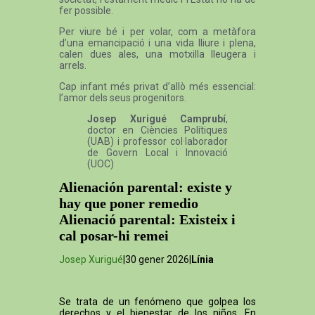
fer possible.
Per viure bé i per volar, com a metàfora
d’una emancipació i una vida lliure i plena,
calen dues ales, una motxilla lleugera i
arrels.
Cap infant més privat d’allò més essencial:
l’amor dels seus progenitors.
Josep Xurigué Camprubí
,
doctor en Ciències Polítiques
(UAB) i professor col·laborador
de Govern Local i Innovació
(UOC)
Alienación parental: existe y
hay que poner remedio
Alienació parental: Existeix i
cal posar-hi remei
Josep Xurigué
|30 gener 2026|
Línia
Se trata de un fenómeno que golpea los
derechos y el bienestar de los niños. En