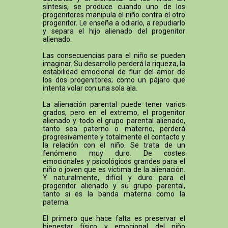
síntesis, se produce cuando uno de los
progenitores manipula el niño contra el otro
progenitor. Le enseña a odiarlo, a repudiarlo
y separa el hijo alienado del progenitor
alienado.
Las consecuencias para el niño se pueden
imaginar. Su desarrollo perderá la riqueza, la
estabilidad emocional de fluir del amor de
los dos progenitores; como un pájaro que
intenta volar con una sola ala.
La alienación parental puede tener varios
grados, pero en el extremo, el progenitor
alienado y todo el grupo parental alienado,
tanto sea paterno o materno, perderá
progresivamente y totalmente el contacto y
la relación con el niño. Se trata de un
fenómeno muy duro. De costes
emocionales y psicológicos grandes para el
niño o joven que es víctima de la alienación.
Y naturalmente, difícil y duro para el
progenitor alienado y su grupo parental,
tanto si es la banda materna como la
paterna.
El primero que hace falta es preservar el
bienestar físico y emocional del niño