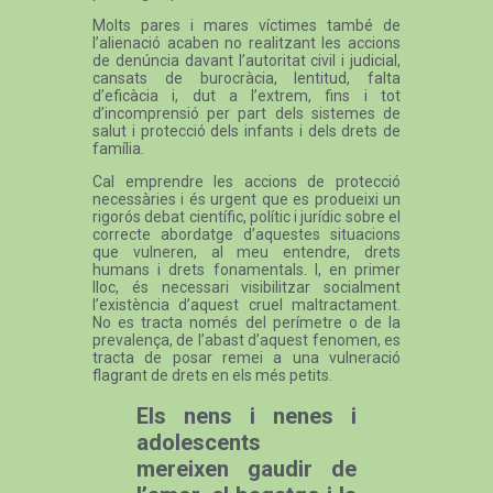
Molts pares i mares víctimes també de
l’alienació acaben no realitzant les accions
de denúncia davant l’autoritat civil i judicial,
cansats de burocràcia, lentitud, falta
d’eficàcia i, dut a l’extrem, fins i tot
d’incomprensió per part dels sistemes de
salut i protecció dels infants i dels drets de
família.
Cal emprendre les accions de protecció
necessàries i és urgent que es produeixi un
rigorós debat científic, polític i jurídic sobre el
correcte abordatge d’aquestes situacions
que vulneren, al meu entendre, drets
humans i drets fonamentals. I, en primer
lloc, és necessari visibilitzar socialment
l’existència d’aquest cruel maltractament.
No es tracta només del perímetre o de la
prevalença, de l’abast d’aquest fenomen, es
tracta de posar remei a una vulneració
flagrant de drets en els més petits.
Els nens i nenes i
adolescents
mereixen gaudir de