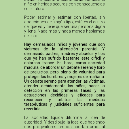
niño en heridas seguras con consecuencias
en el futuro.
Poder estimar y estimar con libertad, sin
coacciones de ningún tipo, está en el centro
del que es y tiene que ser una persona digna
y llena. Nada más y nada menos hablamos
de esto.
Hay demasiados niños y jóvenes que son
víctimas de la alienación parental. Y
demasiado padres, madres y abuelos y tíos
que ya han sufrido bastante este difícil y
doloroso trance. Es hora, como sociedad
madura, de abordar un debate sereno y libro
de prejuicios, pero pleno de voluntad para
proteger los hombres y mujeres de mañana.
Un debate sereno para atender las víctimas,
atender debidamente los niños, hacer la
detección en las primeras fases y las
actuaciones decididas y eficaces para
reconocer y arbitrar las medidas
terapéuticas y judiciales suficientes para
revertirla.
La sociedad líquida difumina la idea de
autoridad. Y desdibuja la idea que habiendo
dos progenitores ambos aportan amor al