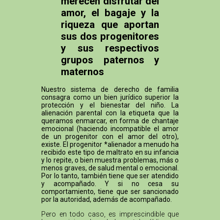
merecen disfrutar del
amor, el bagaje y la
riqueza que aportan
sus dos progenitores
y sus respectivos
grupos paternos y
maternos
Nuestro sistema de derecho de familia
consagra como un bien jurídico superior la
protección y el bienestar del niño. La
alienación parental con la etiqueta que la
queramos enmarcar, en forma de chantaje
emocional (haciendo incompatible el amor
de un progenitor con el amor del otro),
existe. El progenitor *alienador a menudo ha
recibido este tipo de maltrato en su infancia
y lo repite, o bien muestra problemas, más o
menos graves, de salud mental o emocional.
Por lo tanto, también tiene que ser atendido
y acompañado. Y si no cesa su
comportamiento, tiene que ser sancionado
por la autoridad, además de acompañado.
Pero en todo caso, es imprescindible que