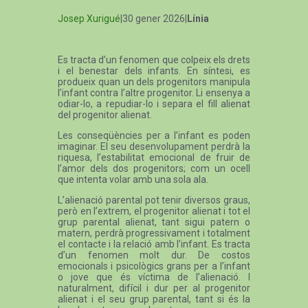
Josep Xurigué
|30 gener 2026|
Línia
Es tracta d’un fenomen que colpeix els drets
i el benestar dels infants. En síntesi, es
produeix quan un dels progenitors manipula
l’infant contra l’altre progenitor. Li ensenya a
odiar-lo, a repudiar-lo i separa el fill alienat
del progenitor alienat.
Les conseqüències per a l’infant es poden
imaginar. El seu desenvolupament perdrà la
riquesa, l’estabilitat emocional de fruir de
l’amor dels dos progenitors; com un ocell
que intenta volar amb una sola ala.
L’alienació parental pot tenir diversos graus,
però en l’extrem, el progenitor alienat i tot el
grup parental alienat, tant sigui patern o
matern, perdrà progressivament i totalment
el contacte i la relació amb l’infant. Es tracta
d’un fenomen molt dur. De costos
emocionals i psicològics grans per a l’infant
o jove que és víctima de l’alienació. I
naturalment, difícil i dur per al progenitor
alienat i el seu grup parental, tant si és la