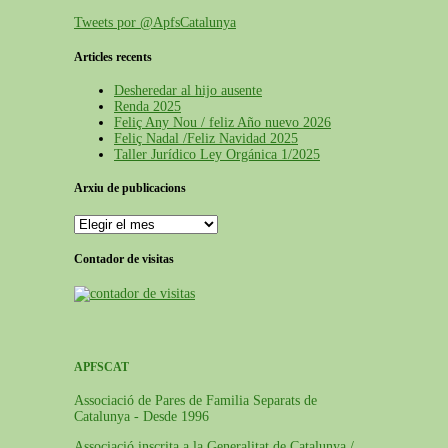
Tweets por @ApfsCatalunya
Articles recents
Desheredar al hijo ausente
Renda 2025
Feliç Any Nou / feliz Año nuevo 2026
Feliç Nadal /Feliz Navidad 2025
Taller Jurídico Ley Orgánica 1/2025
Arxiu de publicacions
Contador de visitas
APFSCAT
Associació de Pares de Familia Separats de
Catalunya - Desde 1996
Associació inscrita a la Generalitat de Catalunya /