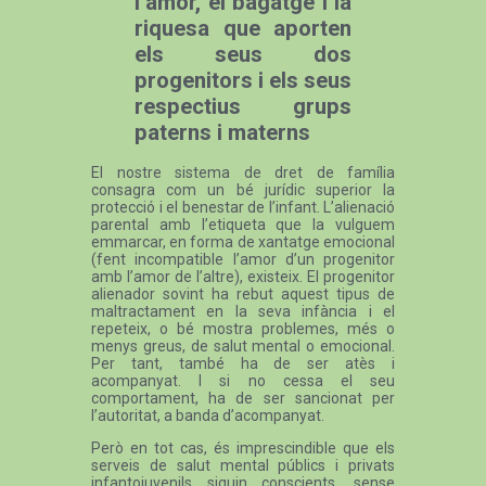
l’amor, el bagatge i la
riquesa que aporten
els seus dos
progenitors i els seus
respectius grups
paterns i materns
El nostre sistema de dret de família
consagra com un bé jurídic superior la
protecció i el benestar de l’infant. L’alienació
parental amb l’etiqueta que la vulguem
emmarcar, en forma de xantatge emocional
(fent incompatible l’amor d’un progenitor
amb l’amor de l’altre), existeix. El progenitor
alienador sovint ha rebut aquest tipus de
maltractament en la seva infància i el
repeteix, o bé mostra problemes, més o
menys greus, de salut mental o emocional.
Per tant, també ha de ser atès i
acompanyat. I si no cessa el seu
comportament, ha de ser sancionat per
l’autoritat, a banda d’acompanyat.
Però en tot cas, és imprescindible que els
serveis de salut mental públics i privats
infantojuvenils siguin conscients, sense