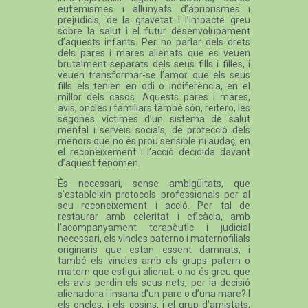
eufemismes i allunyats d’apriorismes i
prejudicis, de la gravetat i l’impacte greu
sobre la salut i el futur desenvolupament
d’aquests infants. Per no parlar dels drets
dels pares i mares alienats que es veuen
brutalment separats dels seus fills i filles, i
veuen transformar-se l’amor que els seus
fills els tenien en odi o indiferència, en el
millor dels casos. Aquests pares i mares,
avis, oncles i familiars també són, reitero, les
segones víctimes d’un sistema de salut
mental i serveis socials, de protecció dels
menors que no és prou sensible ni audaç, en
el reconeixement i l’acció decidida davant
d’aquest fenomen.
És necessari, sense ambigüitats, que
s’estableixin protocols professionals per al
seu reconeixement i acció. Per tal de
restaurar amb celeritat i eficàcia, amb
l’acompanyament terapèutic i judicial
necessari, els vincles paterno i maternofilials
originaris que estan essent damnats, i
també els vincles amb els grups patern o
matern que estigui alienat: o no és greu que
els avis perdin els seus nets, per la decisió
alienadora i insana d’un pare o d’una mare? I
els oncles, i els cosins, i el grup d’amistats,