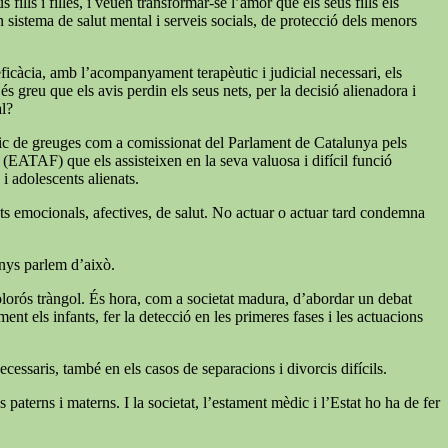
ills i filles, i veuen transformar-se l’amor que els seus fills els
un sistema de salut mental i serveis socials, de protecció dels menors
 eficàcia, amb l’acompanyament terapèutic i judicial necessari, els
s greu que els avis perdin els seus nets, per la decisió alienadora i
al?
índic de greuges com a comissionat del Parlament de Catalunya pels
a (EATAF) que els assisteixen en la seva valuosa i difícil funció
 i adolescents alienats.
tats emocionals, afectives, de salut. No actuar o actuar tard condemna
enys parlem d’això.
 dolorós tràngol. És hora, com a societat madura, d’abordar un debat
nt els infants, fer la detecció en les primeres fases i les actuacions
cessaris, també en els casos de separacions i divorcis difícils.
paterns i materns. I la societat, l’estament mèdic i l’Estat ho ha de fer