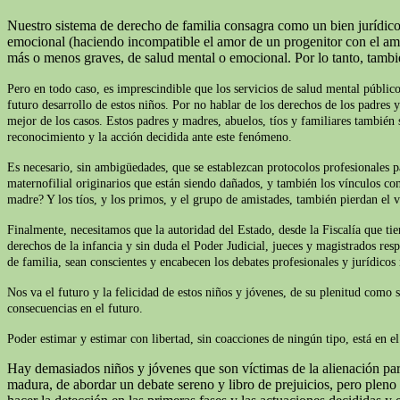
Nuestro sistema de derecho de familia consagra como un bien jurídico 
emocional (haciendo incompatible el amor de un progenitor con el amor 
más o menos graves, de salud mental o emocional. Por lo tanto, tamb
Pero en todo caso, es imprescindible que los servicios de salud mental público
futuro desarrollo de estos niños. Por no hablar de los derechos de los padres 
mejor de los casos. Estos padres y madres, abuelos, tíos y familiares también s
reconocimiento y la acción decidida ante este fenómeno.
Es necesario, sin ambigüedades, que se establezcan protocolos profesionales p
maternofilial originarios que están siendo dañados, y también los vínculos con
madre? Y los tíos, y los primos, y el grupo de amistades, también pierdan el v
Finalmente, necesitamos que la autoridad del Estado, desde la Fiscalía que t
derechos de la infancia y sin duda el Poder Judicial, jueces y magistrados res
de familia, sean conscientes y encabecen los debates profesionales y jurídicos
Nos va el futuro y la felicidad de estos niños y jóvenes, de su plenitud como 
consecuencias en el futuro.
Poder estimar y estimar con libertad, sin coacciones de ningún tipo, está en 
Hay demasiados niños y jóvenes que son víctimas de la alienación pare
madura, de abordar un debate sereno y libro de prejuicios, pero plen