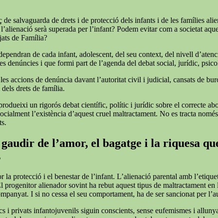
de salvaguarda de drets i de protecció dels infants i de les famílies alie
 l’alienació serà superada per l’infant? Podem evitar com a societat aqu
tjats de Família?
 dependran de cada infant, adolescent, del seu context, del nivell d’atenc
s denúncies i que formi part de l’agenda del debat social, jurídic, psicol
 accions de denúncia davant l’autoritat civil i judicial, cansats de burocrà
 dels drets de família.
rodueixi un rigorós debat científic, polític i jurídic sobre el correcte a
r socialment l’existència d’aquest cruel maltractament. No es tracta nomé
ts.
gaudir de l’amor, el bagatge i la riquesa que
s
or la protecció i el benestar de l’infant. L’alienació parental amb l’et
El progenitor alienador sovint ha rebut aquest tipus de maltractament en
companyat. I si no cessa el seu comportament, ha de ser sancionat per l’
cs i privats infantojuvenils siguin conscients, sense eufemismes i allunyat