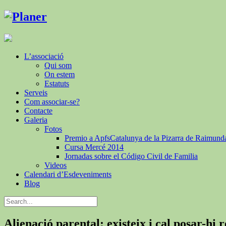
L’associació
Qui som
On estem
Estatuts
Serveis
Com associar-se?
Contacte
Galeria
Fotos
Premio a ApfsCatalunya de la Pizarra de Raimund
Cursa Mercé 2014
Jornadas sobre el Código Civil de Familia
Videos
Calendari d’Esdeveniments
Blog
Alienació parental: existeix i cal posar-hi 