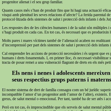
progenitor alienat i el seu grup familiar.
Quants casos més s’han de produir fins que hi hagi una actuació eficaç 
visqui amb plenitud les seves relacions d’afecte? La ferida parental de
protocol·litzada dels sistemes de salut i protecció dels infants i dels Ju
Les respostes des de les ciències humanes i de la salut són múltiples i
s’hagi produït en cada cas. En tot cas, és necessari que es produeixin le
Molts pares i mares víctimes també de l’alienació acaben no realitzant les
d’incomprensió per part dels sistemes de salut i protecció dels infants i
Cal emprendre les accions de protecció necessàries i és urgent que es p
humans i drets fonamentals. I, en primer lloc, és necessari visibilitza
tracta de posar remei a una vulneració flagrant de drets en els més peti
Els nens i nenes i adolescents mereixen 
seus respectius grups paterns i matern
El nostre sistema de dret de família consagra com un bé jurídic superi
incompatible l’amor d’un progenitor amb l’amor de l’altre), existeix. 
greus, de salut mental o emocional. Per tant, també ha de ser atès i a
Però en tot cas, és imprescindible que els serveis de salut mental públi