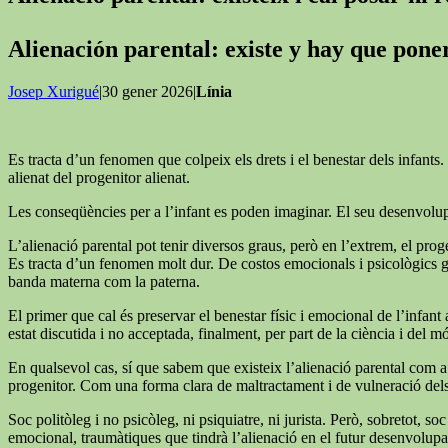
Alienación parental: existe y hay que pon
Josep Xurigué
|30 gener 2026|
Línia
Es tracta d’un fenomen que colpeix els drets i el benestar dels infants. 
alienat del progenitor alienat.
Les conseqüències per a l’infant es poden imaginar. El seu desenvolupa
L’alienació parental pot tenir diversos graus, però en l’extrem, el proge
Es tracta d’un fenomen molt dur. De costos emocionals i psicològics grans
banda materna com la paterna.
El primer que cal és preservar el benestar físic i emocional de l’infant a
estat discutida i no acceptada, finalment, per part de la ciència i del mó
En qualsevol cas, sí que sabem que existeix l’alienació parental com a 
progenitor. Com una forma clara de maltractament i de vulneració dels d
Soc politòleg i no psicòleg, ni psiquiatre, ni jurista. Però, sobretot,
emocional, traumàtiques que tindrà l’alienació en el futur desenvolupam