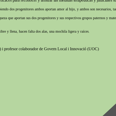
ficaces para reconocer y arbitrar las medidas terapéuticas y judiciales suf
biendo dos progenitores ambos aportan amor al hijo, y ambos son necesarios, tam
iqueza que aportan sus dos progenitores y sus respectivos grupos paternos y mate
re y llena, hacen falta dos alas, una mochila ligera y raíces.
B) i profesor colaborador de Govern Local i Innovació (UOC)