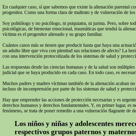
En cualquier caso, sí que sabemos que existe la alienación parental c
progenitor. Como una forma clara de maltrato y de vulneración de los 
Soy politólogo y no psicólogo, ni psiquiatra, ni jurista. Pero, sobre 
psicológicas, de bienestar emocional, traumáticas que tendrá la alienac
víctima es el progenitor alienado y su grupo familiar.
Cuántos casos más se tienen que producir hasta que haya una actuación
un adulto libre que viva con plenitud sus relaciones de afecto? La he
con una intervención protocolizada de los sistemas de salud y protecc
Las respuestas desde las ciencias humanas y de la salud son múltiples
judicial que se haya producido en cada caso. En todo caso, es necesari
Muchos padres y madres víctimas también de la alienación acaban no real
incluso de incomprensión por parte de los sistemas de salud y protecci
Hay que emprender las acciones de protección necesarias y es urgente q
derechos humanos y derechos fundamentales. Y, en primer lugar, es neces
fenómeno, se trata de poner remedio a una vulneración flagrante de d
Los niños y niñas y adolescentes merece
respectivos grupos paternos y materno