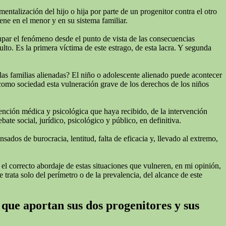
talización del hijo o hija por parte de un progenitor contra el otro
ne en el menor y en su sistema familiar.
cupar el fenómeno desde el punto de vista de las consecuencias
lto. Es la primera víctima de este estrago, de esta lacra. Y segunda
las familias alienadas? El niño o adolescente alienado puede acontecer
 como sociedad esta vulneración grave de los derechos de los niños
tención médica y psicológica que haya recibido, de la intervención
te social, jurídico, psicológico y público, en definitiva.
ados de burocracia, lentitud, falta de eficacia y, llevado al extremo,
 el correcto abordaje de estas situaciones que vulneren, en mi opinión,
 trata solo del perímetro o de la prevalencia, del alcance de este
 que aportan sus dos progenitores y sus