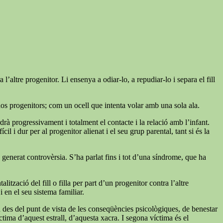
’altre progenitor. Li ensenya a odiar-lo, a repudiar-lo i separa el fill
dos progenitors; com un ocell que intenta volar amb una sola ala.
rdrà progressivament i totalment el contacte i la relació amb l’infant.
l i dur per al progenitor alienat i el seu grup parental, tant si és la
ha generat controvèrsia. S’ha parlat fins i tot d’una síndrome, que ha
zació del fill o filla per part d’un progenitor contra l’altre
 en el seu sistema familiar.
n des del punt de vista de les conseqüències psicològiques, de benestar
tima d’aquest estrall, d’aquesta xacra. I segona víctima és el