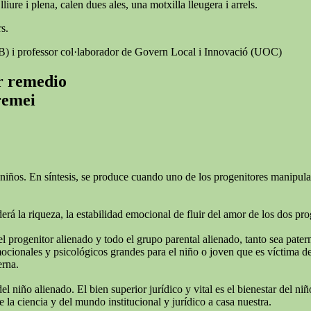
iure i plena, calen dues ales, una motxilla lleugera i arrels.
s.
AB) i professor col·laborador de Govern Local i Innovació (UOC)
er remedio
 remei
niños. En síntesis, se produce cuando uno de los progenitores manipula e
rá la riqueza, la estabilidad emocional de fluir del amor de los dos pro
el progenitor alienado y todo el grupo parental alienado, tanto sea pate
ionales y psicológicos grandes para el niño o joven que es víctima de l
erna.
del niño alienado. El bien superior jurídico y vital es el bienestar del 
 la ciencia y del mundo institucional y jurídico a casa nuestra.