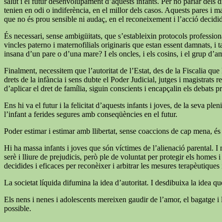
salut i el futur desenvolupament d’aquests infants. Per no parlar dels dr
tenien en odi o indiferència, en el millor dels casos. Aquests pares i m
que no és prou sensible ni audaç, en el reconeixement i l’acció decid
És necessari, sense ambigüitats, que s’estableixin protocols professiona
vincles paterno i maternofilials originaris que estan essent damnats, i 
insana d’un pare o d’una mare? I els oncles, i els cosins, i el grup d’a
Finalment, necessitem que l’autoritat de l’Estat, des de la Fiscalia qu
drets de la infància i sens dubte el Poder Judicial, jutges i magistrats
d’aplicar el dret de família, siguin conscients i encapçalin els debats p
Ens hi va el futur i la felicitat d’aquests infants i joves, de la seva
l’infant a ferides segures amb conseqüències en el futur.
Poder estimar i estimar amb llibertat, sense coaccions de cap mena, és
Hi ha massa infants i joves que són víctimes de l’alienació parental. I 
serè i lliure de prejudicis, però ple de voluntat per protegir els homes
decidides i eficaces per reconèixer i arbitrar les mesures terapèutiques i 
La societat líquida difumina la idea d’autoritat. I desdibuixa la idea q
Els nens i nenes i adolescents mereixen gaudir de l’amor, el bagatge i l
possible.