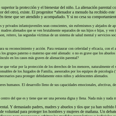
superior la protección y el bienestar del niño. La alienación parental c
del otro), existe. El progenitor *alienador a menudo ha recibido este t
ién tiene que ser atendido y acompañado. Y si no cesa su comportamien
s y privados infantojuveniles sean conscientes, sin eufemismos y alejados de apr
y madres alienados que se ven brutalmente separados de sus hijos e hijas, y ven t
on, reitero, las segundas víctimas de un sistema de salud mental y servicios soc
ara su reconocimiento y acción. Para restaurar con celeridad y eficacia, con el 
 los grupos paterno o materno que esté alienado: o no es grave que los abuelos 
ínculo en los casos más graves de alienación parental?
iene que velar por la protección de los derechos de los menores, naturalmente e
ponsables de los Juzgados de Familia, asesorados por los equipos de psicología (
 necesarios para proteger debidamente estos niños y adolescentes alienados.
seres humanos. El desarrollo lleno de sus capacidades emocionales, afectivas, d
el centro del que es y tiene que ser una persona digna y llena. Nada más y nada
ntal. Y demasiado padres, madres y abuelos y tíos que ya han sufrido b
o de voluntad para proteger los hombres y mujeres de mañana. Un debate 