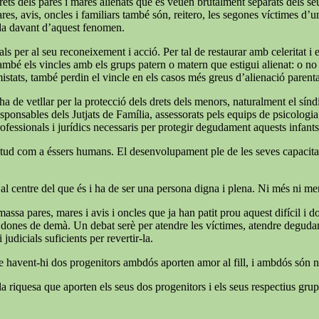
ets dels pares i mares alienats que es veuen brutalment separats dels seus f
ares, avis, oncles i familiars també són, reitero, les segones víctimes d’
ida davant d’aquest fenomen.
ls per al seu reconeixement i acció. Per tal de restaurar amb celeritat i
també els vincles amb els grups patern o matern que estigui alienat: o no é
mistats, també perdin el vincle en els casos més greus d’alienació parent
e ha de vetllar per la protecció dels drets dels menors, naturalment el s
 responsables dels Jutjats de Família, assessorats pels equips de psicologi
rofessionals i jurídics necessaris per protegir degudament aquests infants
 plenitud com a éssers humans. El desenvolupament ple de les seves capaci
 al centre del que és i ha de ser una persona digna i plena. Ni més ni m
massa pares, mares i avis i oncles que ja han patit prou aquest difícil i
 i dones de demà. Un debat serè per atendre les víctimes, atendre degudame
judicials suficients per revertir-la.
ue havent-hi dos progenitors ambdós aporten amor al fill, i ambdós són ne
a riquesa que aporten els seus dos progenitors i els seus respectius grups 