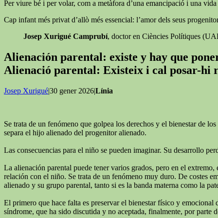
Per viure bé i per volar, com a metàfora d’una emancipació i una vida ll
Cap infant més privat d’allò més essencial: l’amor dels seus progenitor
Josep Xurigué Camprubí
, doctor en Ciències Polítiques (U
Alienación parental: existe y hay que pon
Alienació parental: Existeix i cal posar-hi
Josep Xurigué
|30 gener 2026|
Línia
Se trata de un fenómeno que golpea los derechos y el bienestar de los 
separa el hijo alienado del progenitor alienado.
Las consecuencias para el niño se pueden imaginar. Su desarrollo perde
La alienación parental puede tener varios grados, pero en el extremo, 
relación con el niño. Se trata de un fenómeno muy duro. De costes emoc
alienado y su grupo parental, tanto si es la banda materna como la pat
El primero que hace falta es preservar el bienestar físico y emocional 
síndrome, que ha sido discutida y no aceptada, finalmente, por parte de