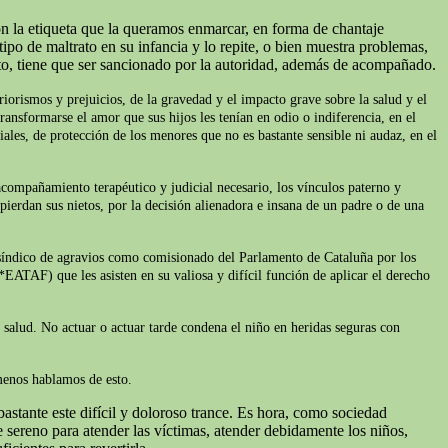
on la etiqueta que la queramos enmarcar, en forma de chantaje
ipo de maltrato en su infancia y lo repite, o bien muestra problemas,
to, tiene que ser sancionado por la autoridad, además de acompañado.
iorismos y prejuicios, de la gravedad y el impacto grave sobre la salud y el
ransformarse el amor que sus hijos les tenían en odio o indiferencia, en el
iales, de protección de los menores que no es bastante sensible ni audaz, en el
acompañamiento terapéutico y judicial necesario, los vínculos paterno y
pierdan sus nietos, por la decisión alienadora e insana de un padre o de una
l síndico de agravios como comisionado del Parlamento de Cataluña por los
*EATAF) que les asisten en su valiosa y difícil función de aplicar el derecho
e salud. No actuar o actuar tarde condena el niño en heridas seguras con
 menos hablamos de esto.
astante este difícil y doloroso trance. Es hora, como sociedad
sereno para atender las víctimas, atender debidamente los niños,