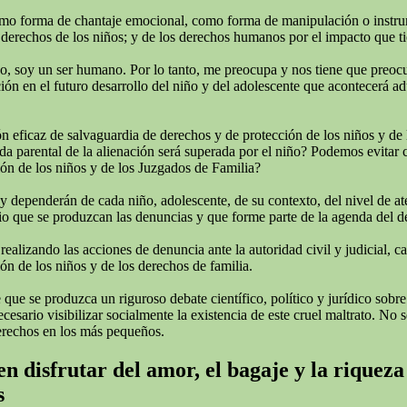
omo forma de chantaje emocional, como forma de manipulación o instrumen
derechos de los niños; y de los derechos humanos por el impacto que tie
todo, soy un ser humano. Por lo tanto, me preocupa y nos tiene que preo
ión en el futuro desarrollo del niño y del adolescente que acontecerá adu
 eficaz de salvaguardia de derechos y de protección de los niños y de 
rida parental de la alienación será superada por el niño? Podemos evitar
ión de los niños y de los Juzgados de Familia?
 y dependerán de cada niño, adolescente, de su contexto, del nivel de a
o que se produzcan las denuncias y que forme parte de la agenda del deba
izando las acciones de denuncia ante la autoridad civil y judicial, cans
ón de los niños y de los derechos de familia.
ue se produzca un riguroso debate científico, político y jurídico sobre
ario visibilizar socialmente la existencia de este cruel maltrato. No se
erechos en los más pequeños.
n disfrutar del amor, el bagaje y la riqueza
s