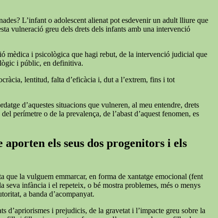
nades? L’infant o adolescent alienat pot esdevenir un adult lliure que
esta vulneració greu dels drets dels infants amb una intervenció
ió mèdica i psicològica que hagi rebut, de la intervenció judicial que
ògic i públic, en definitiva.
cia, lentitud, falta d’eficàcia i, dut a l’extrem, fins i tot
bordatge d’aquestes situacions que vulneren, al meu entendre, drets
s del perímetre o de la prevalença, de l’abast d’aquest fenomen, es
 aporten els seus dos progenitors i els
iqueta que la vulguem emmarcar, en forma de xantatge emocional (fent
 la seva infància i el repeteix, o bé mostra problemes, més o menys
autoritat, a banda d’acompanyat.
s d’apriorismes i prejudicis, de la gravetat i l’impacte greu sobre la