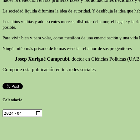
hacer la detección en las primeras fases y las actuaciones decididas y e
La sociedad líquida difumina la idea de autoridad. Y desdibuja la idea que ha
Los niños y niñas y adolescentes merecen disfrutar del amor, el bagaje y la r
posible.
Para vivir bien y para volar, como metáfora de una emancipación y una vida lib
Ningún niño más privado de lo más esencial: el amor de sus progenitores.
Josep Xurigué Camprubí
, doctor en Cièncias Políticas (UA
Comparte esta publicación en tus redes sociales
Calendario