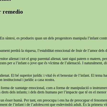
er remedio
En síntesi, es produeix quan un dels progenitors manipula l’infant contra l
ment perdrà la riquesa, l’estabilitat emocional de fruir de l’amor dels 
nitor alienat i tot el grup parental alienat, tant sigui patern o matern, pe
 per a l’infant o jove que és víctima de l’alienació. I naturalment, difíci
lienat. El bé superior jurídic i vital és el benestar de l’infant. El tema 
n institucional i jurídic a casa nostra.
forma de xantatge emocional, com a forma de manipulació o instrumentalit
rets dels infants; i dels drets humans per l’impacte que té en el menor i
 soc un ésser humà. Per tant, em preocupa i ens ha de preocupar el fenome
ent de l’infant i de l’adolescent que esdevindrà adult. És la primera víc