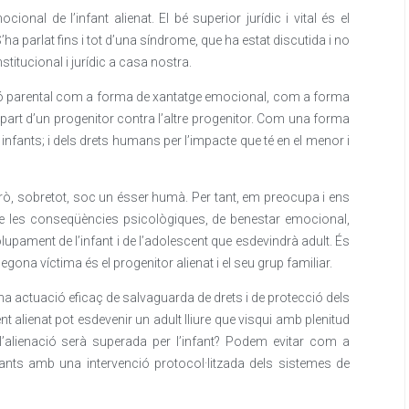
ional de l’infant alienat. El bé superior jurídic i vital és el
’ha parlat fins i tot d’una síndrome, que ha estat discutida i no
stitucional i jurídic a casa nostra.
ació parental com a forma de xantatge emocional, com a forma
er part d’un progenitor contra l’altre progenitor. Com una forma
infants; i dels drets humans per l’impacte que té en el menor i
 Però, sobretot, soc un ésser humà. Per tant, em preocupa i ens
e les conseqüències psicològiques, de benestar emocional,
lupament de l’infant i de l’adolescent que esdevindrà adult. És
egona víctima és el progenitor alienat i el seu grup familiar.
a actuació eficaç de salvaguarda de drets i de protecció dels
nt alienat pot esdevenir un adult lliure que visqui amb plenitud
 l’alienació serà superada per l’infant? Podem evitar com a
fants amb una intervenció protocol·litzada dels sistemes de