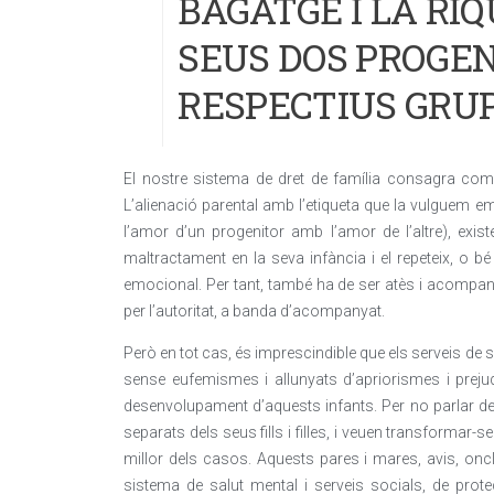
BAGATGE I LA RI
SEUS DOS PROGEN
RESPECTIUS GRU
El nostre sistema de dret de família consagra com un
L’alienació parental amb l’etiqueta que la vulguem 
l’amor d’un progenitor amb l’amor de l’altre), exist
maltractament en la seva infància i el repeteix, o
emocional. Per tant, també ha de ser atès i acompan
per l’autoritat, a banda d’acompanyat.
Però en tot cas, és imprescindible que els serveis de s
sense eufemismes i allunyats d’apriorismes i prejudic
desenvolupament d’aquests infants. Per no parlar de
separats dels seus fills i filles, i veuen transformar-se
millor dels casos. Aquests pares i mares, avis, oncl
sistema de salut mental i serveis socials, de prot