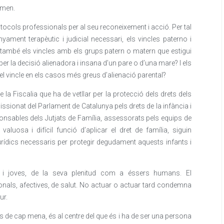
omen.
tocols professionals per al seu reconeixement i acció. Per tal
yament terapèutic i judicial necessari, els vincles paterno i
i també els vincles amb els grups patern o matern que estigui
 per la decisió alienadora i insana d’un pare o d’una mare? I els
n el vincle en els casos més greus d’alienació parental?
e la Fiscalia que ha de vetllar per la protecció dels drets dels
sionat del Parlament de Catalunya pels drets de la infància i
ponsables dels Jutjats de Família, assessorats pels equips de
aluosa i difícil funció d’aplicar el dret de família, siguin
urídics necessaris per protegir degudament aquests infants i
nts i joves, de la seva plenitud com a éssers humans. El
nals, afectives, de salut. No actuar o actuar tard condemna
ur.
s de cap mena, és al centre del que és i ha de ser una persona