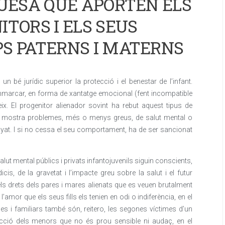
QUESA QUE APORTEN ELS
ITORS I ELS SEUS
PS PATERNS I MATERNS
 bé jurídic superior la protecció i el benestar de l’infant.
emmarcar, en forma de xantatge emocional (fent incompatible
eix. El progenitor alienador sovint ha rebut aquest tipus de
 bé mostra problemes, més o menys greus, de salut mental o
yat. I si no cessa el seu comportament, ha de ser sancionat
alut mental públics i privats infantojuvenils siguin conscients,
is, de la gravetat i l’impacte greu sobre la salut i el futur
ls drets dels pares i mares alienats que es veuen brutalment
 l’amor que els seus fills els tenien en odi o indiferència, en el
es i familiars també són, reitero, les segones víctimes d’un
ecció dels menors que no és prou sensible ni audaç, en el