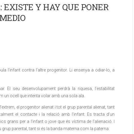
 EXISTE Y HAY QUE PONER
MEDIO
a l’infant contra l’altre progenitor. Li ensenya a odiar-lo, a
. El seu desenvolupament perdrà la riquesa, l’estabilitat
m un ocell que intenta volar amb una sola ala.
extrem, el progenitor alienat i tot el grup parental alienat, tant
alment el contacte i la relació amb l’infant. Es tracta d’un
 grans per a l’infant o jove que és víctima de l’alienació. I
 seu grup parental, tant si és la banda materna com la paterna.