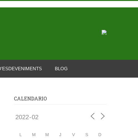
D’ESDEVENIMENTS
BLOG
CALENDARIO
L
M
M
J
V
S
D