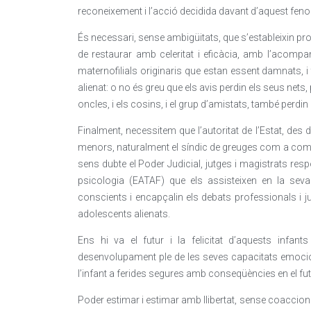
reconeixement i l’acció decidida davant d’aquest fen
És necessari, sense ambigüitats, que s’estableixin pro
de restaurar amb celeritat i eficàcia, amb l’acompan
maternofilials originaris que estan essent damnats, 
alienat: o no és greu que els avis perdin els seus nets,
oncles, i els cosins, i el grup d’amistats, també perdi
Finalment, necessitem que l’autoritat de l’Estat, des d
menors, naturalment el síndic de greuges com a comis
sens dubte el Poder Judicial, jutges i magistrats res
psicologia (EATAF) que els assisteixen en la seva v
conscients i encapçalin els debats professionals i j
adolescents alienats.
Ens hi va el futur i la felicitat d’aquests infa
desenvolupament ple de les seves capacitats emocio
l’infant a ferides segures amb conseqüències en el fut
Poder estimar i estimar amb llibertat, sense coaccion