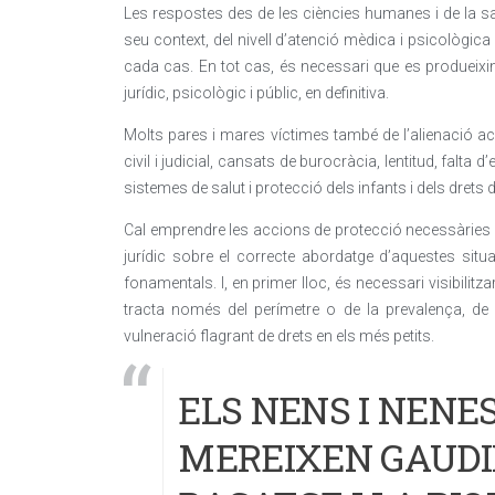
Les respostes des de les ciències humanes i de la sa
seu context, del nivell d’atenció mèdica i psicològica 
cada cas. En tot cas, és necessari que es produeixin
jurídic, psicològic i públic, en definitiva.
Molts pares i mares víctimes també de l’alienació ac
civil i judicial, cansats de burocràcia, lentitud, falta d
sistemes de salut i protecció dels infants i dels drets d
Cal emprendre les accions de protecció necessàries i é
jurídic sobre el correcte abordatge d’aquestes sit
fonamentals. I, en primer lloc, és necessari visibilit
tracta només del perímetre o de la prevalença, de
vulneració flagrant de drets en els més petits.
ELS NENS I NENE
MEREIXEN GAUDIR