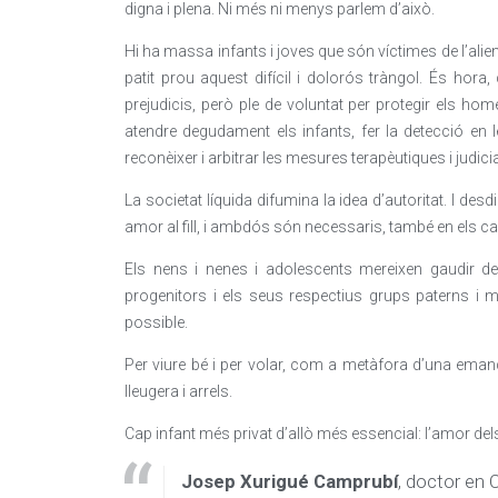
digna i plena. Ni més ni menys parlem d’això.
Hi ha massa infants i joves que són víctimes de l’alie
patit prou aquest difícil i dolorós tràngol. És hora
prejudicis, però ple de voluntat per protegir els ho
atendre degudament els infants, fer la detecció en 
reconèixer i arbitrar les mesures terapèutiques i judicial
La societat líquida difumina la idea d’autoritat. I d
amor al fill, i ambdós són necessaris, també en els ca
Els nens i nenes i adolescents mereixen gaudir de
progenitors i els seus respectius grups paterns i ma
possible.
Per viure bé i per volar, com a metàfora d’una emanci
lleugera i arrels.
Cap infant més privat d’allò més essencial: l’amor del
Josep Xurigué Camprubí
, doctor en 