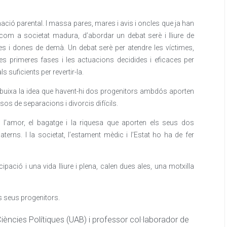
nació parental. I massa pares, mares i avis i oncles que ja han
, com a societat madura, d’abordar un debat serè i lliure de
mes i dones de demà. Un debat serè per atendre les víctimes,
les primeres fases i les actuacions decidides i eficaces per
s suficients per revertir-la.
esdibuixa la idea que havent-hi dos progenitors ambdós aporten
sos de separacions i divorcis difícils.
 l’amor, el bagatge i la riquesa que aporten els seus dos
terns. I la societat, l’estament mèdic i l’Estat ho ha de fer
pació i una vida lliure i plena, calen dues ales, una motxilla
s seus progenitors.
Ciències Polítiques (UAB) i professor col·laborador de