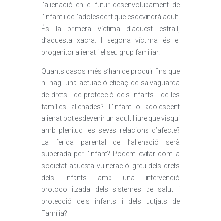
l’alienació en el futur desenvolupament de
l’infant i de l’adolescent que esdevindrà adult.
És la primera víctima d’aquest estrall,
d’aquesta xacra. I segona víctima és el
progenitor alienat i el seu grup familiar.
Quants casos més s’han de produir fins que
hi hagi una actuació eficaç de salvaguarda
de drets i de protecció dels infants i de les
famílies alienades? L’infant o adolescent
alienat pot esdevenir un adult lliure que visqui
amb plenitud les seves relacions d’afecte?
La ferida parental de l’alienació serà
superada per l’infant? Podem evitar com a
societat aquesta vulneració greu dels drets
dels infants amb una intervenció
protocol·litzada dels sistemes de salut i
protecció dels infants i dels Jutjats de
Família?