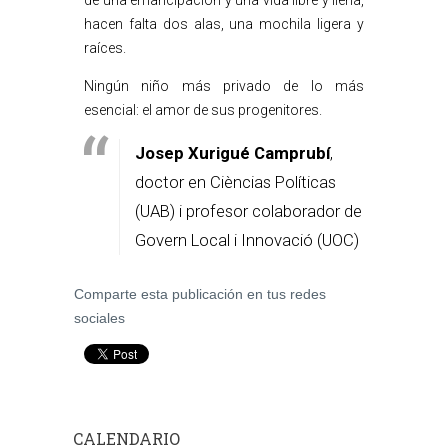
de una emancipación y una vida libre y llena,
hacen falta dos alas, una mochila ligera y
raíces.
Ningún niño más privado de lo más
esencial: el amor de sus progenitores.
Josep Xurigué Camprubí
,
doctor en Cièncias Políticas
(UAB) i profesor colaborador de
Govern Local i Innovació (UOC)
Comparte esta publicación en tus redes
sociales
CALENDARIO