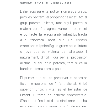
que intenta volar amb una sola ala.
L’alienació parental pot tenir diversos graus,
però en l’extrem, el progenitor alienat i tot el
grup parental alienat, tant sigui patern o
matern, perdrà progressivament i totalment
el contacte i la relació amb l’infant. Es tracta
d’un fenomen molt dur. De costos
emocionals i psicològics grans per a l’infant
o jove que és víctima de l’alienació. I
naturalment, difícil i dur per al progenitor
alienat i el seu grup parental, tant si és la
banda materna com la paterna.
El primer que cal és preservar el benestar
físic i emocional de l’infant alienat. El bé
superior jurídic i vital és el benestar de
l’infant. El tema ha generat controvèrsia.
S’ha parlat fins i tot d’una síndrome, que ha
estat discutida i no acceptada, finalment, per