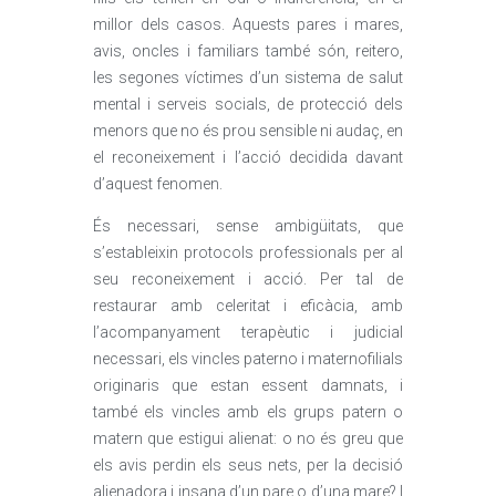
millor dels casos. Aquests pares i mares,
avis, oncles i familiars també són, reitero,
les segones víctimes d’un sistema de salut
mental i serveis socials, de protecció dels
menors que no és prou sensible ni audaç, en
el reconeixement i l’acció decidida davant
d’aquest fenomen.
És necessari, sense ambigüitats, que
s’estableixin protocols professionals per al
seu reconeixement i acció. Per tal de
restaurar amb celeritat i eficàcia, amb
l’acompanyament terapèutic i judicial
necessari, els vincles paterno i maternofilials
originaris que estan essent damnats, i
també els vincles amb els grups patern o
matern que estigui alienat: o no és greu que
els avis perdin els seus nets, per la decisió
alienadora i insana d’un pare o d’una mare? I