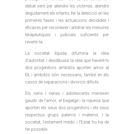
debat serè per atendre les víctimes, atendre
degudament els infants, fer la detecció en les
primeres fases i les actuacions decidides i
eficaces per reconèixer i arbitrar les mesures
terapèutiques i judicials suficients per
revertir-la.
La societat líquida difumina la idea
d’autoritat. I desdibuixa la idea que havent-hi
dos progenitors ambdós aporten amor al
fill, i ambdós són necessaris, també en els
casos de separacions i divorcis difícils.
Els nens i nenes i adolescents mereixen
gaudir de l’amor, el bagatge i la riquesa que
aporten els seus dos progenitors i els seus
respectius grups paterns i materns. I la
societat, l’estament mèdic i l’Estat ho ha de
fer possible.