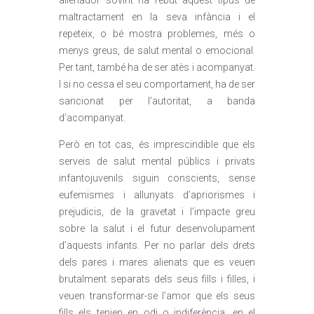
alienador sovint ha rebut aquest tipus de
maltractament en la seva infància i el
repeteix, o bé mostra problemes, més o
menys greus, de salut mental o emocional.
Per tant, també ha de ser atès i acompanyat.
I si no cessa el seu comportament, ha de ser
sancionat per l’autoritat, a banda
d’acompanyat.
Però en tot cas, és imprescindible que els
serveis de salut mental públics i privats
infantojuvenils siguin conscients, sense
eufemismes i allunyats d’apriorismes i
prejudicis, de la gravetat i l’impacte greu
sobre la salut i el futur desenvolupament
d’aquests infants. Per no parlar dels drets
dels pares i mares alienats que es veuen
brutalment separats dels seus fills i filles, i
veuen transformar-se l’amor que els seus
fills els tenien en odi o indiferència, en el