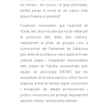
els oncles, i els cosins, i el grup d’amistats,
també perdin el vincle en els casos més
greus d’alienació parental?
Finalment, necessitem que l’autoritat de
l’Estat, des de la Fiscalia que ha de vetllar per
la protecció dels drets dels menors,
naturalment el síndic de greuges com a
comissionat del Parlament de Catalunya
pels drets de la infància i sens dubte el Poder
Judicial, jutges i magistrats responsables
dels Jutjats de Família, assessorats pels
equips de psicologia (EATAF) que els
assisteixen en la seva valuosa i difícil funció
d’aplicar el dret de família, siguin conscients
i encapçalin els debats professionals i
jurídics necessaris per protegir degudament
aquests infants i adolescents alienats.