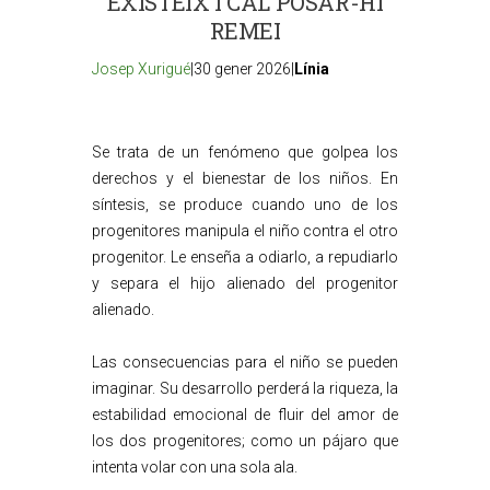
EXISTEIX I CAL POSAR-HI
REMEI
Josep Xurigué
|30 gener 2026|
Línia
Se trata de un fenómeno que golpea los
derechos y el bienestar de los niños. En
síntesis, se produce cuando uno de los
progenitores manipula el niño contra el otro
progenitor. Le enseña a odiarlo, a repudiarlo
y separa el hijo alienado del progenitor
alienado.
Las consecuencias para el niño se pueden
imaginar. Su desarrollo perderá la riqueza, la
estabilidad emocional de fluir del amor de
los dos progenitores; como un pájaro que
intenta volar con una sola ala.