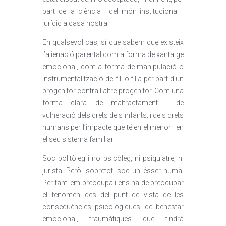
part de la ciència i del món institucional i
jurídic a casa nostra.
En qualsevol cas, sí que sabem que existeix
l’alienació parental com a forma de xantatge
emocional, com a forma de manipulació o
instrumentalització del fill o filla per part d’un
progenitor contra l’altre progenitor. Com una
forma clara de maltractament i de
vulneració dels drets dels infants; i dels drets
humans per l’impacte que té en el menor i en
el seu sistema familiar.
Soc politòleg i no psicòleg, ni psiquiatre, ni
jurista. Però, sobretot, soc un ésser humà.
Per tant, em preocupa i ens ha de preocupar
el fenomen des del punt de vista de les
conseqüències psicològiques, de benestar
emocional, traumàtiques que tindrà