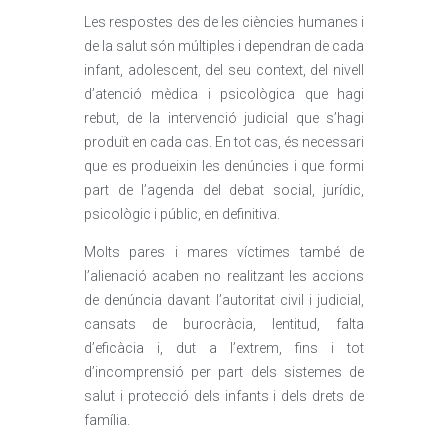
Les respostes des de les ciències humanes i
de la salut són múltiples i dependran de cada
infant, adolescent, del seu context, del nivell
d’atenció mèdica i psicològica que hagi
rebut, de la intervenció judicial que s’hagi
produït en cada cas. En tot cas, és necessari
que es produeixin les denúncies i que formi
part de l’agenda del debat social, jurídic,
psicològic i públic, en definitiva.
Molts pares i mares víctimes també de
l’alienació acaben no realitzant les accions
de denúncia davant l’autoritat civil i judicial,
cansats de burocràcia, lentitud, falta
d’eficàcia i, dut a l’extrem, fins i tot
d’incomprensió per part dels sistemes de
salut i protecció dels infants i dels drets de
família.