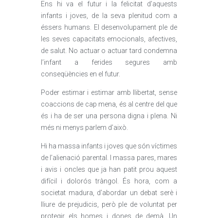
Ens hi va el futur i la felicitat d’aquests
infants i joves, de la seva plenitud com a
éssers humans. El desenvolupament ple de
les seves capacitats emocionals, afectives,
de salut. No actuar o actuar tard condemna
l’infant a ferides segures amb
conseqüències en el futur.
Poder estimar i estimar amb llibertat, sense
coaccions de cap mena, és al centre del que
és i ha de ser una persona digna i plena. Ni
més ni menys parlem d’això.
Hi ha massa infants i joves que són víctimes
de l’alienació parental. I massa pares, mares
i avis i oncles que ja han patit prou aquest
difícil i dolorós tràngol. És hora, com a
societat madura, d’abordar un debat serè i
lliure de prejudicis, però ple de voluntat per
protegir els homes i dones de demà. Un