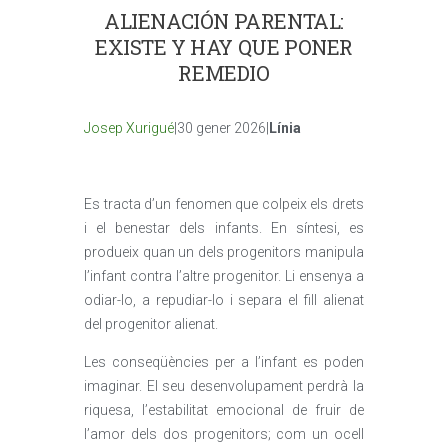
ALIENACIÓN PARENTAL:
EXISTE Y HAY QUE PONER
REMEDIO
Josep Xurigué
|30 gener 2026|
Línia
Es tracta d’un fenomen que colpeix els drets
i el benestar dels infants. En síntesi, es
produeix quan un dels progenitors manipula
l’infant contra l’altre progenitor. Li ensenya a
odiar-lo, a repudiar-lo i separa el fill alienat
del progenitor alienat.
Les conseqüències per a l’infant es poden
imaginar. El seu desenvolupament perdrà la
riquesa, l’estabilitat emocional de fruir de
l’amor dels dos progenitors; com un ocell