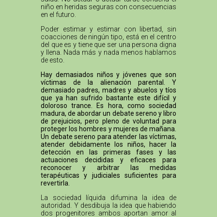
niño en heridas seguras con consecuencias
en el futuro.
Poder estimar y estimar con libertad, sin
coacciones de ningún tipo, está en el centro
del que es y tiene que ser una persona digna
y llena. Nada más y nada menos hablamos
de esto.
Hay demasiados niños y jóvenes que son
víctimas de la alienación parental. Y
demasiado padres, madres y abuelos y tíos
que ya han sufrido bastante este difícil y
doloroso trance. Es hora, como sociedad
madura, de abordar un debate sereno y libro
de prejuicios, pero pleno de voluntad para
proteger los hombres y mujeres de mañana.
Un debate sereno para atender las víctimas,
atender debidamente los niños, hacer la
detección en las primeras fases y las
actuaciones decididas y eficaces para
reconocer y arbitrar las medidas
terapéuticas y judiciales suficientes para
revertirla.
La sociedad líquida difumina la idea de
autoridad. Y desdibuja la idea que habiendo
dos progenitores ambos aportan amor al