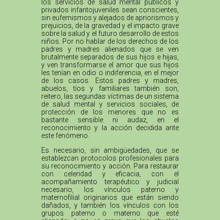
los servicios de salud mental públicos y
privados infantojuveniles sean conscientes,
sin eufemismos y alejados de apriorismos y
prejuicios, de la gravedad y el impacto grave
sobre la salud y el futuro desarrollo de estos
niños. Por no hablar de los derechos de los
padres y madres alienados que se ven
brutalmente separados de sus hijos e hijas,
y ven transformarse el amor que sus hijos
les tenían en odio o indiferencia, en el mejor
de los casos. Estos padres y madres,
abuelos, tíos y familiares también son,
reitero, las segundas víctimas de un sistema
de salud mental y servicios sociales, de
protección de los menores que no es
bastante sensible ni audaz, en el
reconocimiento y la acción decidida ante
este fenómeno.
Es necesario, sin ambigüedades, que se
establezcan protocolos profesionales para
su reconocimiento y acción. Para restaurar
con celeridad y eficacia, con el
acompañamiento terapéutico y judicial
necesario, los vínculos paterno y
maternofilial originarios que están siendo
dañados, y también los vínculos con los
grupos paterno o materno que esté