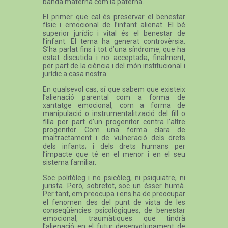
banda materna com la paterna.
El primer que cal és preservar el benestar
físic i emocional de l’infant alienat. El bé
superior jurídic i vital és el benestar de
l’infant. El tema ha generat controvèrsia.
S’ha parlat fins i tot d’una síndrome, que ha
estat discutida i no acceptada, finalment,
per part de la ciència i del món institucional i
jurídic a casa nostra.
En qualsevol cas, sí que sabem que existeix
l’alienació parental com a forma de
xantatge emocional, com a forma de
manipulació o instrumentalització del fill o
filla per part d’un progenitor contra l’altre
progenitor. Com una forma clara de
maltractament i de vulneració dels drets
dels infants; i dels drets humans per
l’impacte que té en el menor i en el seu
sistema familiar.
Soc politòleg i no psicòleg, ni psiquiatre, ni
jurista. Però, sobretot, soc un ésser humà.
Per tant, em preocupa i ens ha de preocupar
el fenomen des del punt de vista de les
conseqüències psicològiques, de benestar
emocional, traumàtiques que tindrà
l’alienació en el futur desenvolupament de