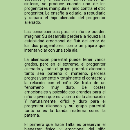
síntesis, se produce cuando uno de los
progenitores manipula el niño contra el otro
progenitor. Le enseña a odiarlo, a repudiarlo
y separa el hijo alienado del progenitor
alienado.
Las consecuencias para el niño se pueden
imaginar. Su desarrollo perderá la riqueza, la
estabilidad emocional de fluir del amor de
los dos progenitores; como un pájaro que
intenta volar con una sola ala.
La alienación parental puede tener varios
grados, pero en el extremo, el progenitor
alienado y todo el grupo parental alienado,
tanto sea paterno o materno, perderá
progresivamente y totalmente el contacto y
la relación con el niño. Se trata de un
fenómeno muy duro. De costes
emocionales y psicológicos grandes para el
niño o joven que es víctima de la alienación.
Y naturalmente, difícil y duro para el
progenitor alienado y su grupo parental,
tanto si es la banda materna como la
paterna.
El primero que hace falta es preservar el
bienestar físico y emocional del niño