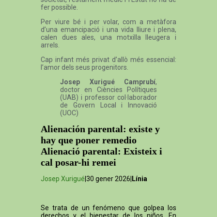
fer possible.
Per viure bé i per volar, com a metàfora
d’una emancipació i una vida lliure i plena,
calen dues ales, una motxilla lleugera i
arrels.
Cap infant més privat d’allò més essencial:
l’amor dels seus progenitors.
Josep Xurigué Camprubí
,
doctor en Ciències Polítiques
(UAB) i professor col·laborador
de Govern Local i Innovació
(UOC)
Alienación parental: existe y
hay que poner remedio
Alienació parental: Existeix i
cal posar-hi remei
Josep Xurigué
|30 gener 2026|
Línia
Se trata de un fenómeno que golpea los
derechos y el bienestar de los niños. En