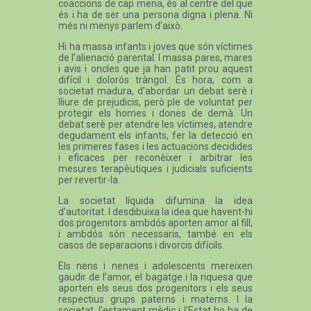
coaccions de cap mena, és al centre del que
és i ha de ser una persona digna i plena. Ni
més ni menys parlem d’això.
Hi ha massa infants i joves que són víctimes
de l’alienació parental. I massa pares, mares
i avis i oncles que ja han patit prou aquest
difícil i dolorós tràngol. És hora, com a
societat madura, d’abordar un debat serè i
lliure de prejudicis, però ple de voluntat per
protegir els homes i dones de demà. Un
debat serè per atendre les víctimes, atendre
degudament els infants, fer la detecció en
les primeres fases i les actuacions decidides
i eficaces per reconèixer i arbitrar les
mesures terapèutiques i judicials suficients
per revertir-la.
La societat líquida difumina la idea
d’autoritat. I desdibuixa la idea que havent-hi
dos progenitors ambdós aporten amor al fill,
i ambdós són necessaris, també en els
casos de separacions i divorcis difícils.
Els nens i nenes i adolescents mereixen
gaudir de l’amor, el bagatge i la riquesa que
aporten els seus dos progenitors i els seus
respectius grups paterns i materns. I la
societat, l’estament mèdic i l’Estat ho ha de