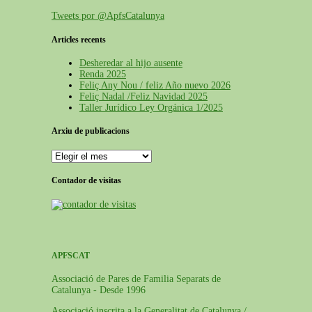
Tweets por @ApfsCatalunya
Articles recents
Desheredar al hijo ausente
Renda 2025
Feliç Any Nou / feliz Año nuevo 2026
Feliç Nadal /Feliz Navidad 2025
Taller Jurídico Ley Orgánica 1/2025
Arxiu de publicacions
Contador de visitas
APFSCAT
Associació de Pares de Familia Separats de
Catalunya - Desde 1996
Associació inscrita a la Generalitat de Catalunya /