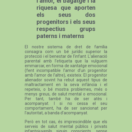
l’amor, el bagatge i la
riquesa que aporten
els seus dos
progenitors i els seus
respectius grups
paterns i materns
El nostre sistema de dret de família
consagra com un bé jurídic superior la
protecció i el benestar de l’infant. L’alienació
parental amb l’etiqueta que la vulguem
emmarcar, en forma de xantatge emocional
(fent incompatible l’amor d’un progenitor
amb l’amor de l’altre), existeix. El progenitor
alienador sovint ha rebut aquest tipus de
maltractament en la seva infància i el
repeteix, o bé mostra problemes, més o
menys greus, de salut mental o emocional.
Per tant, també ha de ser atès i
acompanyat. I si no cessa el seu
comportament, ha de ser sancionat per
l’autoritat, a banda d’acompanyat.
Però en tot cas, és imprescindible que els
serveis de salut mental públics i privats
infantojuvenils siguin conscients, sense