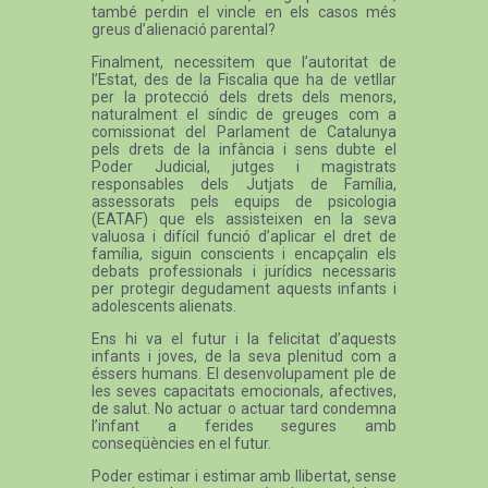
també perdin el vincle en els casos més
greus d’alienació parental?
Finalment, necessitem que l’autoritat de
l’Estat, des de la Fiscalia que ha de vetllar
per la protecció dels drets dels menors,
naturalment el síndic de greuges com a
comissionat del Parlament de Catalunya
pels drets de la infància i sens dubte el
Poder Judicial, jutges i magistrats
responsables dels Jutjats de Família,
assessorats pels equips de psicologia
(EATAF) que els assisteixen en la seva
valuosa i difícil funció d’aplicar el dret de
família, siguin conscients i encapçalin els
debats professionals i jurídics necessaris
per protegir degudament aquests infants i
adolescents alienats.
Ens hi va el futur i la felicitat d’aquests
infants i joves, de la seva plenitud com a
éssers humans. El desenvolupament ple de
les seves capacitats emocionals, afectives,
de salut. No actuar o actuar tard condemna
l’infant a ferides segures amb
conseqüències en el futur.
Poder estimar i estimar amb llibertat, sense