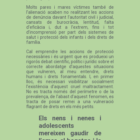
Molts pares i mares víctimes també de
l’alienació acaben no realitzant les accions
de denúncia davant l’autoritat civil i judicial,
cansats de burocràcia, lentitud, falta
d’eficàcia i, dut a l’extrem, fins i tot
d’incomprensió per part dels sistemes de
salut i protecció dels infants i dels drets de
família.
Cal emprendre les accions de protecció
necessàries i és urgent que es produeixi un
rigorós debat científic, polític i jurídic sobre el
correcte abordatge d’aquestes situacions
que vulneren, al meu entendre, drets
humans i drets fonamentals. I, en primer
lloc, és necessari visibilitzar socialment
l’existència d’aquest cruel maltractament.
No es tracta només del perímetre o de la
prevalença, de l’abast d’aquest fenomen, es
tracta de posar remei a una vulneració
flagrant de drets en els més petits.
Els nens i nenes i
adolescents
mereixen gaudir de