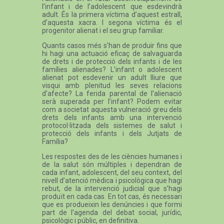
l’infant i de l’adolescent que esdevindrà
adult. És la primera víctima d’aquest estrall,
d’aquesta xacra. I segona víctima és el
progenitor alienat i el seu grup familiar.
Quants casos més s’han de produir fins que
hi hagi una actuació eficaç de salvaguarda
de drets i de protecció dels infants i de les
famílies alienades? L’infant o adolescent
alienat pot esdevenir un adult lliure que
visqui amb plenitud les seves relacions
d’afecte? La ferida parental de l’alienació
serà superada per l’infant? Podem evitar
com a societat aquesta vulneració greu dels
drets dels infants amb una intervenció
protocol·litzada dels sistemes de salut i
protecció dels infants i dels Jutjats de
Família?
Les respostes des de les ciències humanes i
de la salut són múltiples i dependran de
cada infant, adolescent, del seu context, del
nivell d’atenció mèdica i psicològica que hagi
rebut, de la intervenció judicial que s’hagi
produït en cada cas. En tot cas, és necessari
que es produeixin les denúncies i que formi
part de l’agenda del debat social, jurídic,
psicològic i públic, en definitiva.