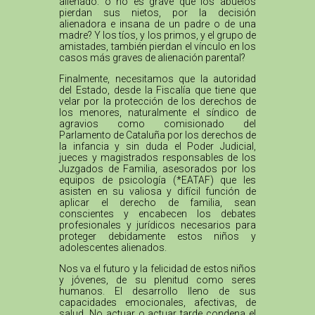
alienado: o no es grave que los abuelos
pierdan sus nietos, por la decisión
alienadora e insana de un padre o de una
madre? Y los tíos, y los primos, y el grupo de
amistades, también pierdan el vínculo en los
casos más graves de alienación parental?
Finalmente, necesitamos que la autoridad
del Estado, desde la Fiscalía que tiene que
velar por la protección de los derechos de
los menores, naturalmente el síndico de
agravios como comisionado del
Parlamento de Cataluña por los derechos de
la infancia y sin duda el Poder Judicial,
jueces y magistrados responsables de los
Juzgados de Familia, asesorados por los
equipos de psicología (*EATAF) que les
asisten en su valiosa y difícil función de
aplicar el derecho de familia, sean
conscientes y encabecen los debates
profesionales y jurídicos necesarios para
proteger debidamente estos niños y
adolescentes alienados.
Nos va el futuro y la felicidad de estos niños
y jóvenes, de su plenitud como seres
humanos. El desarrollo lleno de sus
capacidades emocionales, afectivas, de
salud. No actuar o actuar tarde condena el