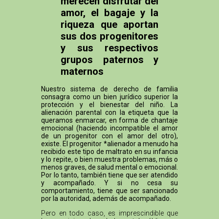
merecen disfrutar del
amor, el bagaje y la
riqueza que aportan
sus dos progenitores
y sus respectivos
grupos paternos y
maternos
Nuestro sistema de derecho de familia
consagra como un bien jurídico superior la
protección y el bienestar del niño. La
alienación parental con la etiqueta que la
queramos enmarcar, en forma de chantaje
emocional (haciendo incompatible el amor
de un progenitor con el amor del otro),
existe. El progenitor *alienador a menudo ha
recibido este tipo de maltrato en su infancia
y lo repite, o bien muestra problemas, más o
menos graves, de salud mental o emocional.
Por lo tanto, también tiene que ser atendido
y acompañado. Y si no cesa su
comportamiento, tiene que ser sancionado
por la autoridad, además de acompañado.
Pero en todo caso, es imprescindible que