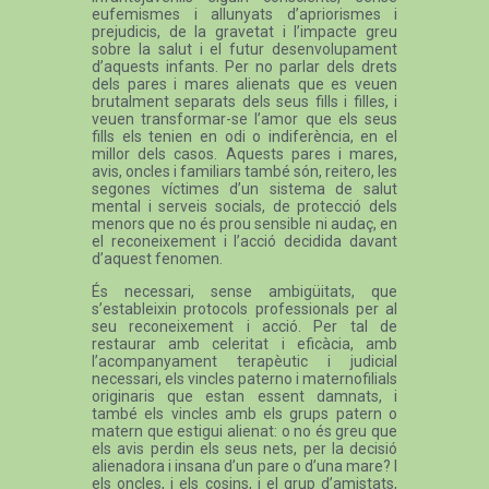
eufemismes i allunyats d’apriorismes i
prejudicis, de la gravetat i l’impacte greu
sobre la salut i el futur desenvolupament
d’aquests infants. Per no parlar dels drets
dels pares i mares alienats que es veuen
brutalment separats dels seus fills i filles, i
veuen transformar-se l’amor que els seus
fills els tenien en odi o indiferència, en el
millor dels casos. Aquests pares i mares,
avis, oncles i familiars també són, reitero, les
segones víctimes d’un sistema de salut
mental i serveis socials, de protecció dels
menors que no és prou sensible ni audaç, en
el reconeixement i l’acció decidida davant
d’aquest fenomen.
És necessari, sense ambigüitats, que
s’estableixin protocols professionals per al
seu reconeixement i acció. Per tal de
restaurar amb celeritat i eficàcia, amb
l’acompanyament terapèutic i judicial
necessari, els vincles paterno i maternofilials
originaris que estan essent damnats, i
també els vincles amb els grups patern o
matern que estigui alienat: o no és greu que
els avis perdin els seus nets, per la decisió
alienadora i insana d’un pare o d’una mare? I
els oncles, i els cosins, i el grup d’amistats,