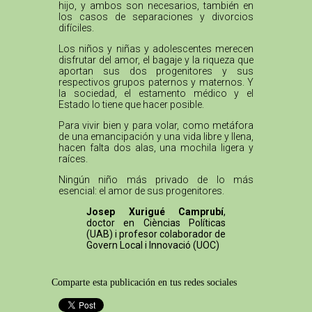
hijo, y ambos son necesarios, también en
los casos de separaciones y divorcios
difíciles.
Los niños y niñas y adolescentes merecen
disfrutar del amor, el bagaje y la riqueza que
aportan sus dos progenitores y sus
respectivos grupos paternos y maternos. Y
la sociedad, el estamento médico y el
Estado lo tiene que hacer posible.
Para vivir bien y para volar, como metáfora
de una emancipación y una vida libre y llena,
hacen falta dos alas, una mochila ligera y
raíces.
Ningún niño más privado de lo más
esencial: el amor de sus progenitores.
Josep Xurigué Camprubí
,
doctor en Cièncias Políticas
(UAB) i profesor colaborador de
Govern Local i Innovació (UOC)
Comparte esta publicación en tus redes sociales