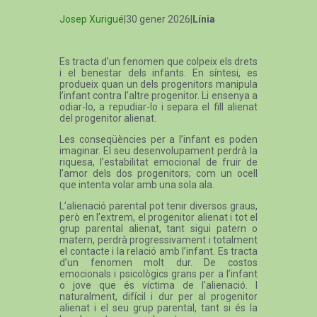
Josep Xurigué
|30 gener 2026|
Línia
Es tracta d’un fenomen que colpeix els drets
i el benestar dels infants. En síntesi, es
produeix quan un dels progenitors manipula
l’infant contra l’altre progenitor. Li ensenya a
odiar-lo, a repudiar-lo i separa el fill alienat
del progenitor alienat.
Les conseqüències per a l’infant es poden
imaginar. El seu desenvolupament perdrà la
riquesa, l’estabilitat emocional de fruir de
l’amor dels dos progenitors; com un ocell
que intenta volar amb una sola ala.
L’alienació parental pot tenir diversos graus,
però en l’extrem, el progenitor alienat i tot el
grup parental alienat, tant sigui patern o
matern, perdrà progressivament i totalment
el contacte i la relació amb l’infant. Es tracta
d’un fenomen molt dur. De costos
emocionals i psicològics grans per a l’infant
o jove que és víctima de l’alienació. I
naturalment, difícil i dur per al progenitor
alienat i el seu grup parental, tant si és la