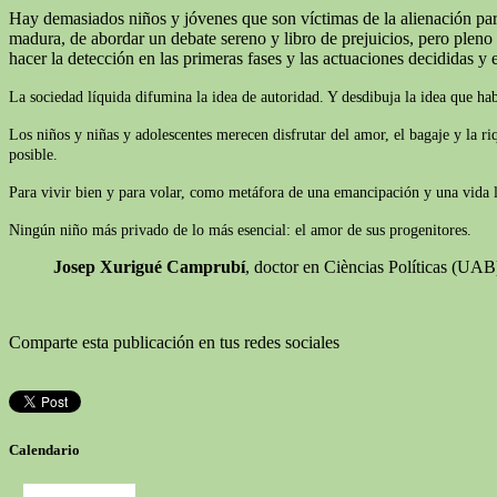
Hay demasiados niños y jóvenes que son víctimas de la alienación pare
madura, de abordar un debate sereno y libro de prejuicios, pero plen
hacer la detección en las primeras fases y las actuaciones decididas y e
La sociedad líquida difumina la idea de autoridad. Y desdibuja la idea que ha
Los niños y niñas y adolescentes merecen disfrutar del amor, el bagaje y la r
posible.
Para vivir bien y para volar, como metáfora de una emancipación y una vida lib
Ningún niño más privado de lo más esencial: el amor de sus progenitores.
Josep Xurigué Camprubí
, doctor en Cièncias Políticas (UA
Comparte esta publicación en tus redes sociales
Calendario