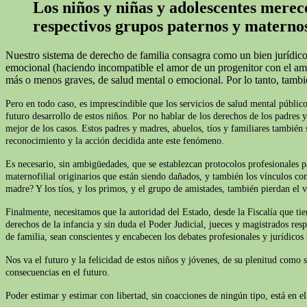
Los niños y niñas y adolescentes merece
respectivos grupos paternos y materno
Nuestro sistema de derecho de familia consagra como un bien jurídico 
emocional (haciendo incompatible el amor de un progenitor con el amor 
más o menos graves, de salud mental o emocional. Por lo tanto, tamb
Pero en todo caso, es imprescindible que los servicios de salud mental público
futuro desarrollo de estos niños. Por no hablar de los derechos de los padres 
mejor de los casos. Estos padres y madres, abuelos, tíos y familiares también s
reconocimiento y la acción decidida ante este fenómeno.
Es necesario, sin ambigüedades, que se establezcan protocolos profesionales p
maternofilial originarios que están siendo dañados, y también los vínculos con
madre? Y los tíos, y los primos, y el grupo de amistades, también pierdan el v
Finalmente, necesitamos que la autoridad del Estado, desde la Fiscalía que t
derechos de la infancia y sin duda el Poder Judicial, jueces y magistrados res
de familia, sean conscientes y encabecen los debates profesionales y jurídicos
Nos va el futuro y la felicidad de estos niños y jóvenes, de su plenitud como 
consecuencias en el futuro.
Poder estimar y estimar con libertad, sin coacciones de ningún tipo, está en 