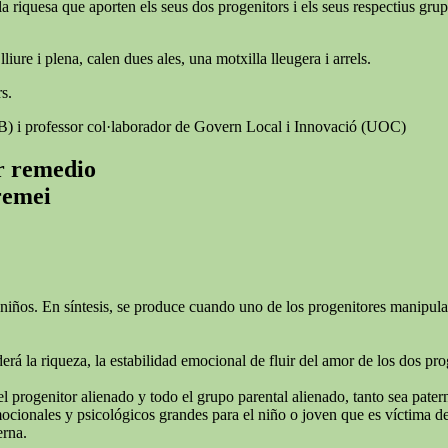
a riquesa que aporten els seus dos progenitors i els seus respectius grups 
iure i plena, calen dues ales, una motxilla lleugera i arrels.
s.
AB) i professor col·laborador de Govern Local i Innovació (UOC)
er remedio
 remei
niños. En síntesis, se produce cuando uno de los progenitores manipula e
rá la riqueza, la estabilidad emocional de fluir del amor de los dos pro
el progenitor alienado y todo el grupo parental alienado, tanto sea pate
ionales y psicológicos grandes para el niño o joven que es víctima de l
erna.