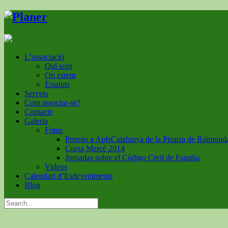
L’associació
Qui som
On estem
Estatuts
Serveis
Com associar-se?
Contacte
Galeria
Fotos
Premio a ApfsCatalunya de la Pizarra de Raimund
Cursa Mercé 2014
Jornadas sobre el Código Civil de Familia
Videos
Calendari d’Esdeveniments
Blog