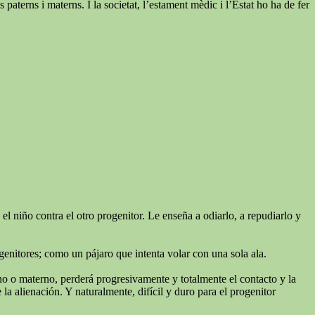
paterns i materns. I la societat, l’estament mèdic i l’Estat ho ha de fer
l niño contra el otro progenitor. Le enseña a odiarlo, a repudiarlo y
genitores; como un pájaro que intenta volar con una sola ala.
rno o materno, perderá progresivamente y totalmente el contacto y la
a alienación. Y naturalmente, difícil y duro para el progenitor