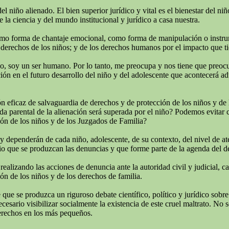
del niño alienado. El bien superior jurídico y vital es el bienestar del 
 la ciencia y del mundo institucional y jurídico a casa nuestra.
omo forma de chantaje emocional, como forma de manipulación o instrumen
derechos de los niños; y de los derechos humanos por el impacto que tie
todo, soy un ser humano. Por lo tanto, me preocupa y nos tiene que preo
ión en el futuro desarrollo del niño y del adolescente que acontecerá adu
 eficaz de salvaguardia de derechos y de protección de los niños y de 
rida parental de la alienación será superada por el niño? Podemos evitar
ión de los niños y de los Juzgados de Familia?
 y dependerán de cada niño, adolescente, de su contexto, del nivel de a
o que se produzcan las denuncias y que forme parte de la agenda del deba
izando las acciones de denuncia ante la autoridad civil y judicial, cans
ón de los niños y de los derechos de familia.
ue se produzca un riguroso debate científico, político y jurídico sobre
ario visibilizar socialmente la existencia de este cruel maltrato. No se
erechos en los más pequeños.