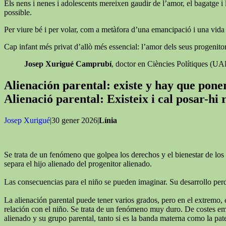
Els nens i nenes i adolescents mereixen gaudir de l’amor, el bagatge i l
possible.
Per viure bé i per volar, com a metàfora d’una emancipació i una vida ll
Cap infant més privat d’allò més essencial: l’amor dels seus progenitor
Josep Xurigué Camprubí
, doctor en Ciències Polítiques (U
Alienación parental: existe y hay que pon
Alienació parental: Existeix i cal posar-hi
Josep Xurigué
|30 gener 2026|
Línia
Se trata de un fenómeno que golpea los derechos y el bienestar de los 
separa el hijo alienado del progenitor alienado.
Las consecuencias para el niño se pueden imaginar. Su desarrollo perde
La alienación parental puede tener varios grados, pero en el extremo, 
relación con el niño. Se trata de un fenómeno muy duro. De costes emoc
alienado y su grupo parental, tanto si es la banda materna como la pat