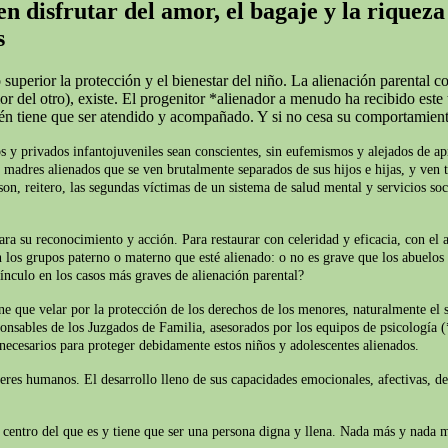
n disfrutar del amor, el bagaje y la riqueza
s
superior la protección y el bienestar del niño. La alienación parental c
del otro), existe. El progenitor *alienador a menudo ha recibido este t
ién tiene que ser atendido y acompañado. Y si no cesa su comportamien
s y privados infantojuveniles sean conscientes, sin eufemismos y alejados de apr
y madres alienados que se ven brutalmente separados de sus hijos e hijas, y ven t
on, reitero, las segundas víctimas de un sistema de salud mental y servicios soc
ara su reconocimiento y acción. Para restaurar con celeridad y eficacia, con el 
 los grupos paterno o materno que esté alienado: o no es grave que los abuelos 
ínculo en los casos más graves de alienación parental?
iene que velar por la protección de los derechos de los menores, naturalmente e
ponsables de los Juzgados de Familia, asesorados por los equipos de psicología (
 necesarios para proteger debidamente estos niños y adolescentes alienados.
seres humanos. El desarrollo lleno de sus capacidades emocionales, afectivas, d
el centro del que es y tiene que ser una persona digna y llena. Nada más y nada