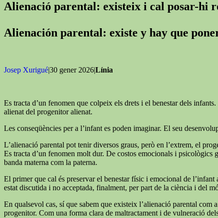
Alienació parental: existeix i cal posar-hi 
Alienación parental: existe y hay que pon
Josep Xurigué
|30 gener 2026|
Línia
Es tracta d’un fenomen que colpeix els drets i el benestar dels infants. 
alienat del progenitor alienat.
Les conseqüències per a l’infant es poden imaginar. El seu desenvolupa
L’alienació parental pot tenir diversos graus, però en l’extrem, el proge
Es tracta d’un fenomen molt dur. De costos emocionals i psicològics grans
banda materna com la paterna.
El primer que cal és preservar el benestar físic i emocional de l’infant a
estat discutida i no acceptada, finalment, per part de la ciència i del mó
En qualsevol cas, sí que sabem que existeix l’alienació parental com a 
progenitor. Com una forma clara de maltractament i de vulneració dels d