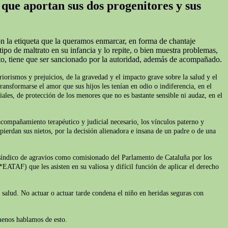
 que aportan sus dos progenitores y sus
on la etiqueta que la queramos enmarcar, en forma de chantaje
ipo de maltrato en su infancia y lo repite, o bien muestra problemas,
to, tiene que ser sancionado por la autoridad, además de acompañado.
iorismos y prejuicios, de la gravedad y el impacto grave sobre la salud y el
ransformarse el amor que sus hijos les tenían en odio o indiferencia, en el
iales, de protección de los menores que no es bastante sensible ni audaz, en el
acompañamiento terapéutico y judicial necesario, los vínculos paterno y
pierdan sus nietos, por la decisión alienadora e insana de un padre o de una
l síndico de agravios como comisionado del Parlamento de Cataluña por los
*EATAF) que les asisten en su valiosa y difícil función de aplicar el derecho
e salud. No actuar o actuar tarde condena el niño en heridas seguras con
 menos hablamos de esto.