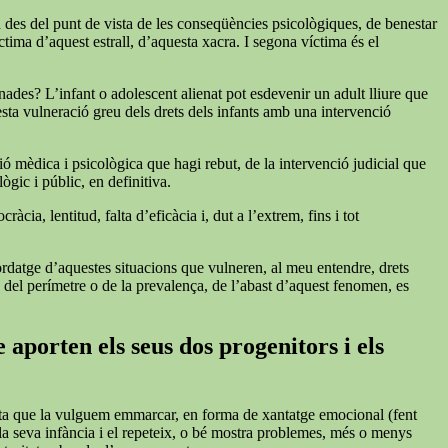
n des del punt de vista de les conseqüències psicològiques, de benestar
tima d’aquest estrall, d’aquesta xacra. I segona víctima és el
nades? L’infant o adolescent alienat pot esdevenir un adult lliure que
esta vulneració greu dels drets dels infants amb una intervenció
ió mèdica i psicològica que hagi rebut, de la intervenció judicial que
ògic i públic, en definitiva.
cia, lentitud, falta d’eficàcia i, dut a l’extrem, fins i tot
bordatge d’aquestes situacions que vulneren, al meu entendre, drets
s del perímetre o de la prevalença, de l’abast d’aquest fenomen, es
 aporten els seus dos progenitors i els
iqueta que la vulguem emmarcar, en forma de xantatge emocional (fent
 la seva infància i el repeteix, o bé mostra problemes, més o menys