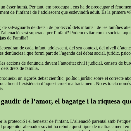
 soc un ésser humà. Per tant, em preocupa i ens ha de preocupar el fenome
ent de l’infant i de l’adolescent que esdevindrà adult. És la primera víc
de salvaguarda de drets i de protecció dels infants i de les famílies alie
 l’alienació serà superada per l’infant? Podem evitar com a societat aqu
tjats de Família?
 dependran de cada infant, adolescent, del seu context, del nivell d’atenc
s denúncies i que formi part de l’agenda del debat social, jurídic, psicol
 accions de denúncia davant l’autoritat civil i judicial, cansats de burocrà
 dels drets de família.
rodueixi un rigorós debat científic, polític i jurídic sobre el correcte a
r socialment l’existència d’aquest cruel maltractament. No es tracta nomé
ts.
gaudir de l’amor, el bagatge i la riquesa que
s
or la protecció i el benestar de l’infant. L’alienació parental amb l’et
El progenitor alienador sovint ha rebut aquest tipus de maltractament en