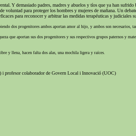
ntal. Y demasiado padres, madres y abuelos y tíos que ya han sufrido b
o de voluntad para proteger los hombres y mujeres de mañana. Un debate 
ficaces para reconocer y arbitrar las medidas terapéuticas y judiciales suf
biendo dos progenitores ambos aportan amor al hijo, y ambos son necesarios, tam
iqueza que aportan sus dos progenitores y sus respectivos grupos paternos y mate
re y llena, hacen falta dos alas, una mochila ligera y raíces.
B) i profesor colaborador de Govern Local i Innovació (UOC)