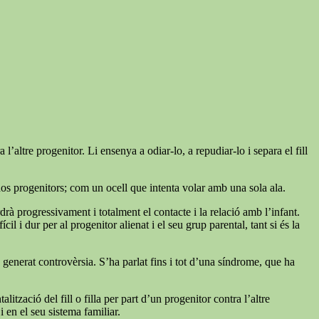
’altre progenitor. Li ensenya a odiar-lo, a repudiar-lo i separa el fill
dos progenitors; com un ocell que intenta volar amb una sola ala.
rdrà progressivament i totalment el contacte i la relació amb l’infant.
l i dur per al progenitor alienat i el seu grup parental, tant si és la
ha generat controvèrsia. S’ha parlat fins i tot d’una síndrome, que ha
zació del fill o filla per part d’un progenitor contra l’altre
 en el seu sistema familiar.