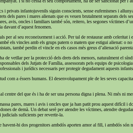
companyat. I si no cessa el seu comportament, ha de ser sancionat per l’
cs i privats infantojuvenils siguin conscients, sense eufemismes i allunyat
ets dels pares i mares alienats que es veuen brutalment separats dels seus f
ares, avis, oncles i familiars també són, reitero, les segones víctimes d’
ida davant d’aquest fenomen.
ls per al seu reconeixement i acció. Per tal de restaurar amb celeritat i
també els vincles amb els grups patern o matern que estigui alienat: o no é
mistats, també perdin el vincle en els casos més greus d’alienació parent
e ha de vetllar per la protecció dels drets dels menors, naturalment el s
 responsables dels Jutjats de Família, assessorats pels equips de psicologi
rofessionals i jurídics necessaris per protegir degudament aquests infants
 plenitud com a éssers humans. El desenvolupament ple de les seves capaci
 al centre del que és i ha de ser una persona digna i plena. Ni més ni m
massa pares, mares i avis i oncles que ja han patit prou aquest difícil i
 i dones de demà. Un debat serè per atendre les víctimes, atendre degudame
judicials suficients per revertir-la.
ue havent-hi dos progenitors ambdós aporten amor al fill, i ambdós són ne