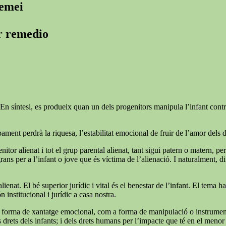
remei
er remedio
En síntesi, es produeix quan un dels progenitors manipula l’infant contra l
ment perdrà la riquesa, l’estabilitat emocional de fruir de l’amor dels 
nitor alienat i tot el grup parental alienat, tant sigui patern o matern, pe
 per a l’infant o jove que és víctima de l’alienació. I naturalment, difíci
lienat. El bé superior jurídic i vital és el benestar de l’infant. El tema 
n institucional i jurídic a casa nostra.
forma de xantatge emocional, com a forma de manipulació o instrumentalit
rets dels infants; i dels drets humans per l’impacte que té en el menor i