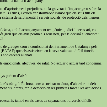
autoritat, a banda d’acompanyat.
s d’apriorismes i prejudicis, de la gravetat i l’impacte greu sobre la
ills i filles, i veuen transformar-se l’amor que els seus fills els
un sistema de salut mental i serveis socials, de protecció dels menors
 eficàcia, amb l’acompanyament terapèutic i judicial necessari, els
s greu que els avis perdin els seus nets, per la decisió alienadora i
al?
índic de greuges com a comissionat del Parlament de Catalunya pels
a (EATAF) que els assisteixen en la seva valuosa i difícil funció
 i adolescents alienats.
tats emocionals, afectives, de salut. No actuar o actuar tard condemna
enys parlem d’això.
 dolorós tràngol. És hora, com a societat madura, d’abordar un debat
nt els infants, fer la detecció en les primeres fases i les actuacions
cessaris, també en els casos de separacions i divorcis difícils.