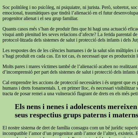
Soc politòleg i no psicòleg, ni psiquiatre, ni jurista. Però, sobretot,
emocional, traumàtiques que tindrà l’alienació en el futur desenvolupam
progenitor alienat i el seu grup familiar.
Quants casos més s’han de produir fins que hi hagi una actuació eficaç 
visqui amb plenitud les seves relacions d’afecte? La ferida parental de
protocol·litzada dels sistemes de salut i protecció dels infants i dels Ju
Les respostes des de les ciències humanes i de la salut són múltiples i
s’hagi produït en cada cas. En tot cas, és necessari que es produeixin le
Molts pares i mares víctimes també de l’alienació acaben no realitzant les
d’incomprensió per part dels sistemes de salut i protecció dels infants i
Cal emprendre les accions de protecció necessàries i és urgent que es p
humans i drets fonamentals. I, en primer lloc, és necessari visibilitza
tracta de posar remei a una vulneració flagrant de drets en els més peti
Els nens i nenes i adolescents mereixen 
seus respectius grups paterns i matern
El nostre sistema de dret de família consagra com un bé jurídic superi
incompatible l’amor d’un progenitor amb l’amor de l’altre), existeix. 