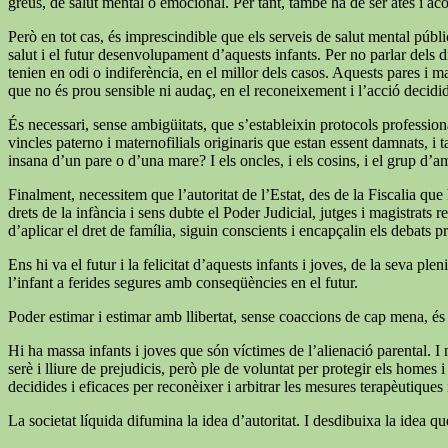
greus, de salut mental o emocional. Per tant, també ha de ser atès i a
Però en tot cas, és imprescindible que els serveis de salut mental públi
salut i el futur desenvolupament d’aquests infants. Per no parlar dels dr
tenien en odi o indiferència, en el millor dels casos. Aquests pares i m
que no és prou sensible ni audaç, en el reconeixement i l’acció decid
És necessari, sense ambigüitats, que s’estableixin protocols professiona
vincles paterno i maternofilials originaris que estan essent damnats, i 
insana d’un pare o d’una mare? I els oncles, i els cosins, i el grup d’a
Finalment, necessitem que l’autoritat de l’Estat, des de la Fiscalia qu
drets de la infància i sens dubte el Poder Judicial, jutges i magistrats
d’aplicar el dret de família, siguin conscients i encapçalin els debats p
Ens hi va el futur i la felicitat d’aquests infants i joves, de la seva
l’infant a ferides segures amb conseqüències en el futur.
Poder estimar i estimar amb llibertat, sense coaccions de cap mena, és
Hi ha massa infants i joves que són víctimes de l’alienació parental. I 
serè i lliure de prejudicis, però ple de voluntat per protegir els homes
decidides i eficaces per reconèixer i arbitrar les mesures terapèutiques i 
La societat líquida difumina la idea d’autoritat. I desdibuixa la idea q