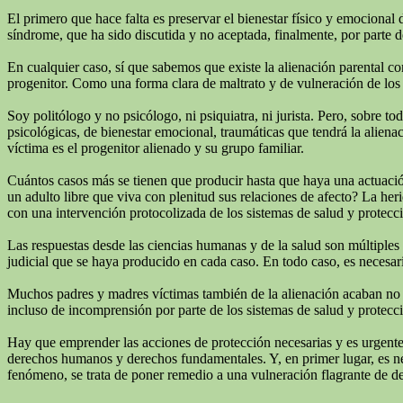
El primero que hace falta es preservar el bienestar físico y emocional 
síndrome, que ha sido discutida y no aceptada, finalmente, por parte de
En cualquier caso, sí que sabemos que existe la alienación parental c
progenitor. Como una forma clara de maltrato y de vulneración de los 
Soy politólogo y no psicólogo, ni psiquiatra, ni jurista. Pero, sobre 
psicológicas, de bienestar emocional, traumáticas que tendrá la alienac
víctima es el progenitor alienado y su grupo familiar.
Cuántos casos más se tienen que producir hasta que haya una actuación
un adulto libre que viva con plenitud sus relaciones de afecto? La he
con una intervención protocolizada de los sistemas de salud y protecc
Las respuestas desde las ciencias humanas y de la salud son múltiples
judicial que se haya producido en cada caso. En todo caso, es necesari
Muchos padres y madres víctimas también de la alienación acaban no real
incluso de incomprensión por parte de los sistemas de salud y protecci
Hay que emprender las acciones de protección necesarias y es urgente q
derechos humanos y derechos fundamentales. Y, en primer lugar, es neces
fenómeno, se trata de poner remedio a una vulneración flagrante de d