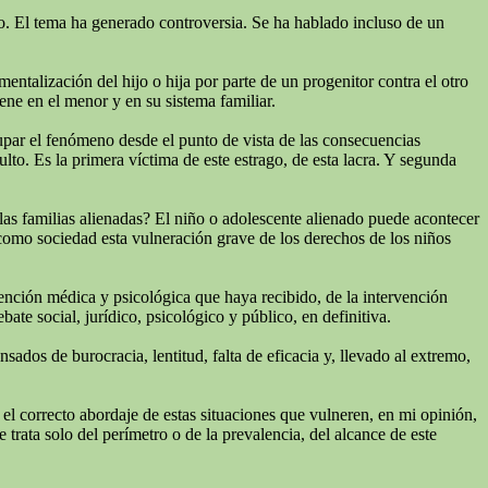
niño. El tema ha generado controversia. Se ha hablado incluso de un
talización del hijo o hija por parte de un progenitor contra el otro
ne en el menor y en su sistema familiar.
cupar el fenómeno desde el punto de vista de las consecuencias
lto. Es la primera víctima de este estrago, de esta lacra. Y segunda
las familias alienadas? El niño o adolescente alienado puede acontecer
 como sociedad esta vulneración grave de los derechos de los niños
tención médica y psicológica que haya recibido, de la intervención
te social, jurídico, psicológico y público, en definitiva.
ados de burocracia, lentitud, falta de eficacia y, llevado al extremo,
 el correcto abordaje de estas situaciones que vulneren, en mi opinión,
 trata solo del perímetro o de la prevalencia, del alcance de este