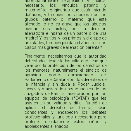
acompañamiento terapéutico y judicial
necesario, los vínculos paterno y
maternofilial originarios que están siendo
dañados, y también los vínculos con los
grupos paterno o materno que esté
alienado: o no es grave que los abuelos
pierdan sus nietos, por la decisión
alienadora e insana de un padre o de una
madre? Y los tíos, y los primos, y el grupo de
amistades, también pierdan el vínculo en los
casos más graves de alienación parental?
Finalmente, necesitamos que la autoridad
del Estado, desde la Fiscalía que tiene que
velar por la protección de los derechos de
los menores, naturalmente el síndico de
agravios como comisionado del
Parlamento de Cataluña por los derechos de
la infancia y sin duda el Poder Judicial,
jueces y magistrados responsables de los
Juzgados de Familia, asesorados por los
equipos de psicología (*EATAF) que les
asisten en su valiosa y difícil función de
aplicar el derecho de familia, sean
conscientes y encabecen los debates
profesionales y jurídicos necesarios para
proteger debidamente estos niños y
adolescentes alienados.