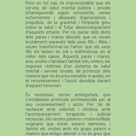
Però en tot cas, és imprescindible que els
serveis de salut mental públics i privats
infantojuvenils siguin conscients, sense
eufemismes i allunyats d’apriorismes i
prejudicis, de la gravetat i l’impacte greu
sobre la salut i el futur desenvolupament
d’aquests infants. Per no parlar dels drets
dels pares i mares alienats que es veuen
brutalment separats dels seus fills i filles, i
veuen transformar-se l’amor que els seus
fills els tenien en odi o indiferència, en el
millor dels casos. Aquests pares i mares,
avis, oncles i familiars també són, reitero, les
segones víctimes d’un sistema de salut
mental i serveis socials, de protecció dels
menors que no és prou sensible ni audaç, en
el reconeixement i l’acció decidida davant
d’aquest fenomen.
És necessari, sense ambigüitats, que
s’estableixin protocols professionals per al
seu reconeixement i acció. Per tal de
restaurar amb celeritat i eficàcia, amb
l’acompanyament terapèutic i judicial
necessari, els vincles paterno i maternofilials
originaris que estan essent damnats, i
també els vincles amb els grups patern o
matern que estigui alienat: o no és greu que