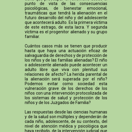
punto de vista de las consecuencias
psicológicas, de bienestar emocional,
traumáticas que tendrá la alienación en el
futuro desarrollo del niño y del adolescente
que acontecerá adulto. Es la primera víctima
de este estrago, de esta lacra. Y segunda
víctima es el progenitor alienado y su grupo
familiar.
Cuántos casos más se tienen que producir
hasta que haya una actuación eficaz de
salvaguardia de derechos y de protección de
los niños y de las familias alienadas? El niño
o adolescente alienado puede acontecer un
adulto libre que viva con plenitud sus
relaciones de afecto? La herida parental de
la alienación será superada por el niño?
Podemos evitar como sociedad esta
vulneración grave de los derechos de los
niños con una intervención protocolizada de
los sistemas de salud y protección de los
niños y de los Juzgados de Familia?
Las respuestas desde las ciencias humanas
y de la salud son múltiples y dependerán de
cada niño, adolescente, de su contexto, del
nivel de atención médica y psicológica que
haya recibido, de la intervención judicial que