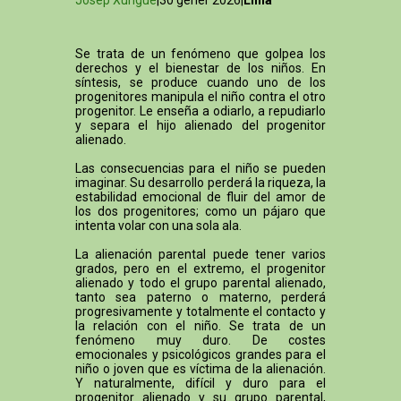
Josep Xurigué
|30 gener 2026|
Línia
Se trata de un fenómeno que golpea los
derechos y el bienestar de los niños. En
síntesis, se produce cuando uno de los
progenitores manipula el niño contra el otro
progenitor. Le enseña a odiarlo, a repudiarlo
y separa el hijo alienado del progenitor
alienado.
Las consecuencias para el niño se pueden
imaginar. Su desarrollo perderá la riqueza, la
estabilidad emocional de fluir del amor de
los dos progenitores; como un pájaro que
intenta volar con una sola ala.
La alienación parental puede tener varios
grados, pero en el extremo, el progenitor
alienado y todo el grupo parental alienado,
tanto sea paterno o materno, perderá
progresivamente y totalmente el contacto y
la relación con el niño. Se trata de un
fenómeno muy duro. De costes
emocionales y psicológicos grandes para el
niño o joven que es víctima de la alienación.
Y naturalmente, difícil y duro para el
progenitor alienado y su grupo parental,