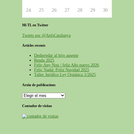
24
25
26
27
28
29
30
Mi TL en Twitter
Tweets por @ApfsCatalunya
Articles recents
Desheredar al hijo ausente
Renda 2025
Feliç Any Nou / feliz Año nuevo 2026
Feliç Nadal /Feliz Navidad 2025
Taller Jurídico Ley Orgánica 1/2025
Arxiu de publicacions
Contador de visitas