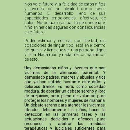
Nos va el futuro y la felicidad de estos niños
y jóvenes, de su plenitud como seres
humanos. El desarrollo lleno de sus
capacidades emocionales, afectivas, de
salud. No actuar o actuar tarde condena el
niño en heridas seguras con consecuencias
en el futuro.
Poder estimar y estimar con libertad, sin
coacciones de ningún tipo, está en el centro
del que es y tiene que ser una persona digna
y llena. Nada más y nada menos hablamos
de esto.
Hay demasiados niños y jóvenes que son
víctimas de la alienación parental. Y
demasiado padres, madres y abuelos y tíos
que ya han sufrido bastante este difícil y
doloroso trance. Es hora, como sociedad
madura, de abordar un debate sereno y libro
de prejuicios, pero pleno de voluntad para
proteger los hombres y mujeres de mañana.
Un debate sereno para atender las víctimas,
atender debidamente los niños, hacer la
detección en las primeras fases y las
actuaciones decididas y eficaces para
reconocer y arbitrar las medidas
terapéuticas y judiciales suficientes para