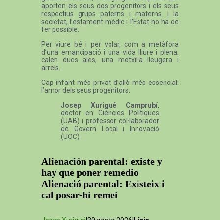
aporten els seus dos progenitors i els seus
respectius grups paterns i materns. I la
societat, l’estament mèdic i l’Estat ho ha de
fer possible.
Per viure bé i per volar, com a metàfora
d’una emancipació i una vida lliure i plena,
calen dues ales, una motxilla lleugera i
arrels.
Cap infant més privat d’allò més essencial:
l’amor dels seus progenitors.
Josep Xurigué Camprubí
,
doctor en Ciències Polítiques
(UAB) i professor col·laborador
de Govern Local i Innovació
(UOC)
Alienación parental: existe y
hay que poner remedio
Alienació parental: Existeix i
cal posar-hi remei