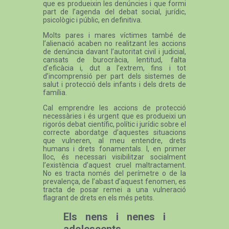
que es produeixin les denúncies i que formi
part de l’agenda del debat social, jurídic,
psicològic i públic, en definitiva.
Molts pares i mares víctimes també de
l’alienació acaben no realitzant les accions
de denúncia davant l’autoritat civil i judicial,
cansats de burocràcia, lentitud, falta
d’eficàcia i, dut a l’extrem, fins i tot
d’incomprensió per part dels sistemes de
salut i protecció dels infants i dels drets de
família.
Cal emprendre les accions de protecció
necessàries i és urgent que es produeixi un
rigorós debat científic, polític i jurídic sobre el
correcte abordatge d’aquestes situacions
que vulneren, al meu entendre, drets
humans i drets fonamentals. I, en primer
lloc, és necessari visibilitzar socialment
l’existència d’aquest cruel maltractament.
No es tracta només del perímetre o de la
prevalença, de l’abast d’aquest fenomen, es
tracta de posar remei a una vulneració
flagrant de drets en els més petits.
Els nens i nenes i
adolescents