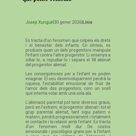
Josep Xurigué
|30 gener 2026|
Línia
Es tracta d’un fenomen que colpeix els drets
i el benestar dels infants. En síntesi, es
produeix quan un dels progenitors manipula
l’infant contra l’altre progenitor. Li ensenya a
odiar-lo, a repudiar-lo i separa el fill alienat
del progenitor alienat.
Les conseqüències per a l’infant es poden
imaginar. El seu desenvolupament perdrà la
riquesa, l’estabilitat emocional de fruir de
l’amor dels dos progenitors; com un ocell
que intenta volar amb una sola ala.
L’alienació parental pot tenir diversos graus,
però en l’extrem, el progenitor alienat i tot el
grup parental alienat, tant sigui patern o
matern, perdrà progressivament i totalment
el contacte i la relació amb l’infant. Es tracta
d’un fenomen molt dur. De costos
emocionals i psicològics grans per a l’infant