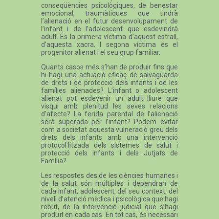
conseqüències psicològiques, de benestar
emocional, traumàtiques que tindrà
l’alienació en el futur desenvolupament de
l’infant i de l’adolescent que esdevindrà
adult. És la primera víctima d’aquest estrall,
d’aquesta xacra. I segona víctima és el
progenitor alienat i el seu grup familiar.
Quants casos més s’han de produir fins que
hi hagi una actuació eficaç de salvaguarda
de drets i de protecció dels infants i de les
famílies alienades? L’infant o adolescent
alienat pot esdevenir un adult lliure que
visqui amb plenitud les seves relacions
d’afecte? La ferida parental de l’alienació
serà superada per l’infant? Podem evitar
com a societat aquesta vulneració greu dels
drets dels infants amb una intervenció
protocol·litzada dels sistemes de salut i
protecció dels infants i dels Jutjats de
Família?
Les respostes des de les ciències humanes i
de la salut són múltiples i dependran de
cada infant, adolescent, del seu context, del
nivell d’atenció mèdica i psicològica que hagi
rebut, de la intervenció judicial que s’hagi
produït en cada cas. En tot cas, és necessari