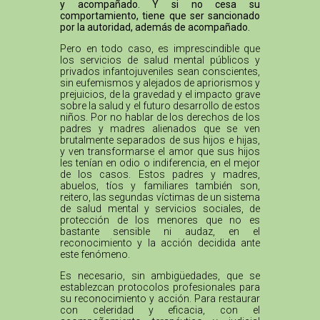
y acompañado. Y si no cesa su
comportamiento, tiene que ser sancionado
por la autoridad, además de acompañado.
Pero en todo caso, es imprescindible que
los servicios de salud mental públicos y
privados infantojuveniles sean conscientes,
sin eufemismos y alejados de apriorismos y
prejuicios, de la gravedad y el impacto grave
sobre la salud y el futuro desarrollo de estos
niños. Por no hablar de los derechos de los
padres y madres alienados que se ven
brutalmente separados de sus hijos e hijas,
y ven transformarse el amor que sus hijos
les tenían en odio o indiferencia, en el mejor
de los casos. Estos padres y madres,
abuelos, tíos y familiares también son,
reitero, las segundas víctimas de un sistema
de salud mental y servicios sociales, de
protección de los menores que no es
bastante sensible ni audaz, en el
reconocimiento y la acción decidida ante
este fenómeno.
Es necesario, sin ambigüedades, que se
establezcan protocolos profesionales para
su reconocimiento y acción. Para restaurar
con celeridad y eficacia, con el