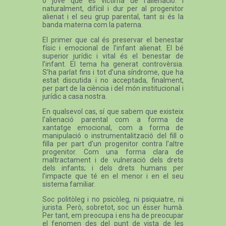
o jove que és víctima de l’alienació. I
naturalment, difícil i dur per al progenitor
alienat i el seu grup parental, tant si és la
banda materna com la paterna.
El primer que cal és preservar el benestar
físic i emocional de l’infant alienat. El bé
superior jurídic i vital és el benestar de
l’infant. El tema ha generat controvèrsia.
S’ha parlat fins i tot d’una síndrome, que ha
estat discutida i no acceptada, finalment,
per part de la ciència i del món institucional i
jurídic a casa nostra.
En qualsevol cas, sí que sabem que existeix
l’alienació parental com a forma de
xantatge emocional, com a forma de
manipulació o instrumentalització del fill o
filla per part d’un progenitor contra l’altre
progenitor. Com una forma clara de
maltractament i de vulneració dels drets
dels infants; i dels drets humans per
l’impacte que té en el menor i en el seu
sistema familiar.
Soc politòleg i no psicòleg, ni psiquiatre, ni
jurista. Però, sobretot, soc un ésser humà.
Per tant, em preocupa i ens ha de preocupar
el fenomen des del punt de vista de les