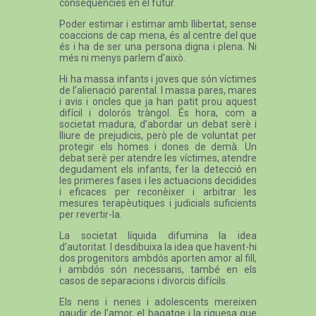
conseqüències en el futur.
Poder estimar i estimar amb llibertat, sense
coaccions de cap mena, és al centre del que
és i ha de ser una persona digna i plena. Ni
més ni menys parlem d’això.
Hi ha massa infants i joves que són víctimes
de l’alienació parental. I massa pares, mares
i avis i oncles que ja han patit prou aquest
difícil i dolorós tràngol. És hora, com a
societat madura, d’abordar un debat serè i
lliure de prejudicis, però ple de voluntat per
protegir els homes i dones de demà. Un
debat serè per atendre les víctimes, atendre
degudament els infants, fer la detecció en
les primeres fases i les actuacions decidides
i eficaces per reconèixer i arbitrar les
mesures terapèutiques i judicials suficients
per revertir-la.
La societat líquida difumina la idea
d’autoritat. I desdibuixa la idea que havent-hi
dos progenitors ambdós aporten amor al fill,
i ambdós són necessaris, també en els
casos de separacions i divorcis difícils.
Els nens i nenes i adolescents mereixen
gaudir de l’amor, el bagatge i la riquesa que