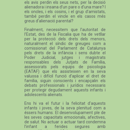
els avis perdin els seus nets, per la decisió
alienadora i insana d’un pare o d’una mare? I
els oncles, i els cosins, i el grup d’amistats,
també perdin el vincle en els casos més
greus d’alienació parental?
Finalment, necessitem que l’autoritat de
l’Estat, des de la Fiscalia que ha de vetllar
per la protecció dels drets dels menors,
naturalment el síndic de greuges com a
comissionat del Parlament de Catalunya
pels drets de la infància i sens dubte el
Poder Judicial, jutges i magistrats
responsables dels Jutjats de Família,
assessorats pels equips de psicologia
(EATAF) que els assisteixen en la seva
valuosa i difícil funció d’aplicar el dret de
família, siguin conscients i encapçalin els
debats professionals i jurídics necessaris
per protegir degudament aquests infants i
adolescents alienats.
Ens hi va el futur i la felicitat d’aquests
infants i joves, de la seva plenitud com a
éssers humans. El desenvolupament ple de
les seves capacitats emocionals, afectives,
de salut. No actuar o actuar tard condemna
l’infant a ferides segures amb