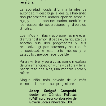
revertirla.
La sociedad líquida difumina la idea de
autoridad. Y desdibuja la idea que habiendo
dos progenitores ambos aportan amor al
hijo, y ambos son necesarios, también en
los casos de separaciones y divorcios
difíciles.
Los niños y niñas y adolescentes merecen
disfrutar del amor, el bagaje y la riqueza que
aportan sus dos progenitores y sus
respectivos grupos paternos y maternos. Y
la sociedad, el estamento médico y el
Estado lo tiene que hacer posible.
Para vivir bien y para volar, como metáfora
de una emancipación y una vida libre y llena,
hacen falta dos alas, una mochila ligera y
raíces.
Ningún niño más privado de lo más
esencial: el amor de sus progenitores.
Josep Xurigué Camprubí
,
doctor en Cièncias Políticas
(UAB) i profesor colaborador de
Govern Local i Innovació (UOC)