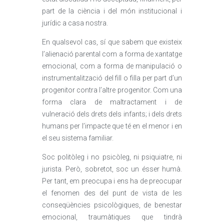
part de la ciència i del món institucional i
jurídic a casa nostra.
En qualsevol cas, sí que sabem que existeix
l’alienació parental com a forma de xantatge
emocional, com a forma de manipulació o
instrumentalització del fill o filla per part d’un
progenitor contra l’altre progenitor. Com una
forma clara de maltractament i de
vulneració dels drets dels infants; i dels drets
humans per l’impacte que té en el menor i en
el seu sistema familiar.
Soc politòleg i no psicòleg, ni psiquiatre, ni
jurista. Però, sobretot, soc un ésser humà.
Per tant, em preocupa i ens ha de preocupar
el fenomen des del punt de vista de les
conseqüències psicològiques, de benestar
emocional, traumàtiques que tindrà