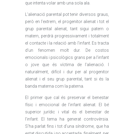
que intenta volar amb una sola ala.
L’alienació parental pot tenir diversos graus,
però en l’extrem, el progenitor alienat i tot el
grup parental alienat, tant sigui patern o
matern, perdrà progressivament i totalment
el contacte i la relació amb l’infant. Es tracta
d’un fenomen molt dur. De costos
emocionals i psicològics grans per a l’infant
o jove que és víctima de l’alienació. I
naturalment, difícil i dur per al progenitor
alienat i el seu grup parental, tant si és la
banda materna com la paterna.
El primer que cal és preservar el benestar
físic i emocional de l’infant alienat. El bé
superior jurídic i vital és el benestar de
l’infant. El tema ha generat controvèrsia.
S’ha parlat fins i tot d’una síndrome, que ha
estat discutida i no acceptada, finalment, per