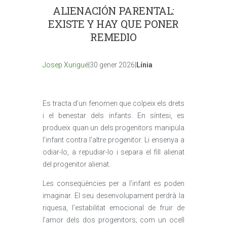
ALIENACIÓN PARENTAL:
EXISTE Y HAY QUE PONER
REMEDIO
Josep Xurigué
|30 gener 2026|
Línia
Es tracta d’un fenomen que colpeix els drets
i el benestar dels infants. En síntesi, es
produeix quan un dels progenitors manipula
l’infant contra l’altre progenitor. Li ensenya a
odiar-lo, a repudiar-lo i separa el fill alienat
del progenitor alienat.
Les conseqüències per a l’infant es poden
imaginar. El seu desenvolupament perdrà la
riquesa, l’estabilitat emocional de fruir de
l’amor dels dos progenitors; com un ocell