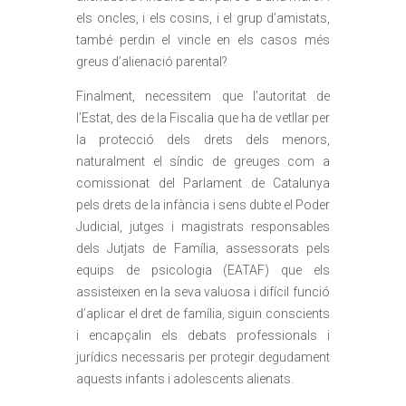
els oncles, i els cosins, i el grup d’amistats,
també perdin el vincle en els casos més
greus d’alienació parental?
Finalment, necessitem que l’autoritat de
l’Estat, des de la Fiscalia que ha de vetllar per
la protecció dels drets dels menors,
naturalment el síndic de greuges com a
comissionat del Parlament de Catalunya
pels drets de la infància i sens dubte el Poder
Judicial, jutges i magistrats responsables
dels Jutjats de Família, assessorats pels
equips de psicologia (EATAF) que els
assisteixen en la seva valuosa i difícil funció
d’aplicar el dret de família, siguin conscients
i encapçalin els debats professionals i
jurídics necessaris per protegir degudament
aquests infants i adolescents alienats.