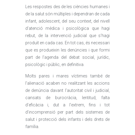
Les respostes des de les ciències humanes i
de la salut són múltiples i dependran de cada
infant, adolescent, del seu context, del nivell
d’atenció mèdica i psicològica que hagi
rebut, de la intervenció judicial que s’hagi
produït en cada cas. En tot cas, és necessari
que es produeixin les denúncies i que formi
part de l’agenda del debat social, jurídic,
psicològic i públic, en definitiva.
Molts pares i mares víctimes també de
l’alienació acaben no realitzant les accions
de denúncia davant l’autoritat civil i judicial,
cansats de burocràcia, lentitud, falta
d’eficàcia i, dut a l’extrem, fins i tot
d’incomprensió per part dels sistemes de
salut i protecció dels infants i dels drets de
família.