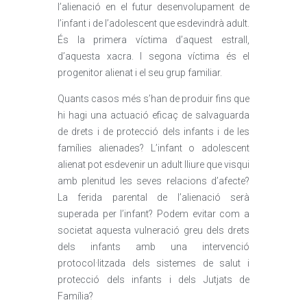
l’alienació en el futur desenvolupament de
l’infant i de l’adolescent que esdevindrà adult.
És la primera víctima d’aquest estrall,
d’aquesta xacra. I segona víctima és el
progenitor alienat i el seu grup familiar.
Quants casos més s’han de produir fins que
hi hagi una actuació eficaç de salvaguarda
de drets i de protecció dels infants i de les
famílies alienades? L’infant o adolescent
alienat pot esdevenir un adult lliure que visqui
amb plenitud les seves relacions d’afecte?
La ferida parental de l’alienació serà
superada per l’infant? Podem evitar com a
societat aquesta vulneració greu dels drets
dels infants amb una intervenció
protocol·litzada dels sistemes de salut i
protecció dels infants i dels Jutjats de
Família?