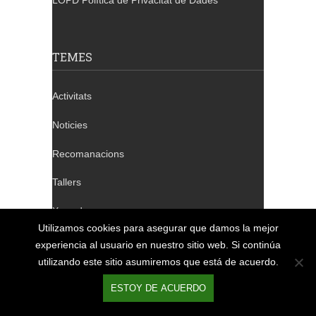
LOPD Política de Privacitat de Dades
TEMES
Activitats
Noticies
Recomanacions
Tallers
Xerrades
Utilizamos cookies para asegurar que damos la mejor
experiencia al usuario en nuestro sitio web. Si continúa
utilizando este sitio asumiremos que está de acuerdo.
TELÈFONS DE CONTACTE
ESTOY DE ACUERDO
Barcelona: 932 640 655