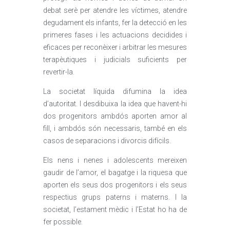
debat serè per atendre les víctimes, atendre
degudament els infants, fer la detecció en les
primeres fases i les actuacions decidides i
eficaces per reconèixer i arbitrar les mesures
terapèutiques i judicials suficients per
revertir-la.
La societat líquida difumina la idea
d’autoritat. I desdibuixa la idea que havent-hi
dos progenitors ambdós aporten amor al
fill, i ambdós són necessaris, també en els
casos de separacions i divorcis difícils.
Els nens i nenes i adolescents mereixen
gaudir de l’amor, el bagatge i la riquesa que
aporten els seus dos progenitors i els seus
respectius grups paterns i materns. I la
societat, l’estament mèdic i l’Estat ho ha de
fer possible.