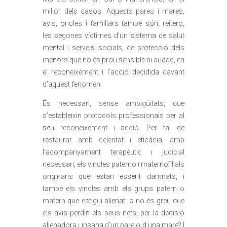
millor dels casos. Aquests pares i mares,
avis, oncles i familiars també són, reitero,
les segones víctimes d’un sistema de salut
mental i serveis socials, de protecció dels
menors que no és prou sensible ni audaç, en
el reconeixement i l’acció decidida davant
d’aquest fenomen.
És necessari, sense ambigüitats, que
s’estableixin protocols professionals per al
seu reconeixement i acció. Per tal de
restaurar amb celeritat i eficàcia, amb
l’acompanyament terapèutic i judicial
necessari, els vincles paterno i maternofilials
originaris que estan essent damnats, i
també els vincles amb els grups patern o
matern que estigui alienat: o no és greu que
els avis perdin els seus nets, per la decisió
alienadora i insana d’un pare o d’una mare? I