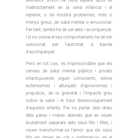
alienador sovint ha rebut aquest tipus de
maltractament en la seva infància i el
repeteix, o bé mostra problemes, més o
menys greus, de salut mental o emocional.
Per tant, també ha de ser atès i acompanyat.
I si no cessa el seu comportament, ha de ser
sancionat per l’autoritat, a banda
d’acompanyat.
Però en tot cas, és imprescindible que els
serveis de salut mental públics i privats
infantojuvenils siguin conscients, sense
eufemismes i allunyats d’apriorismes i
prejudicis, de la gravetat i l’impacte greu
sobre la salut i el futur desenvolupament
d’aquests infants. Per no parlar dels drets
dels pares i mares alienats que es veuen
brutalment separats dels seus fills i filles, i
veuen transformar-se l’amor que els seus
fills els tenien en odi o indiferència, en el