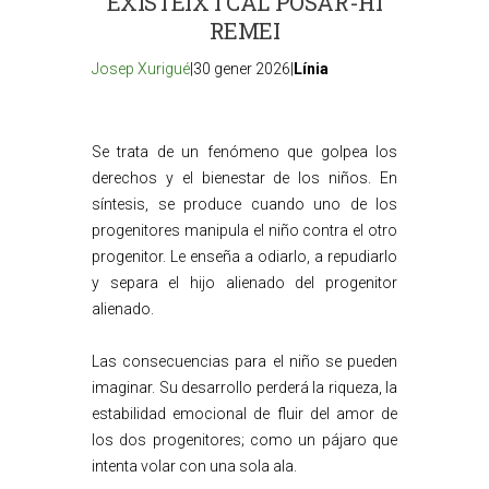
EXISTEIX I CAL POSAR-HI
REMEI
Josep Xurigué
|30 gener 2026|
Línia
Se trata de un fenómeno que golpea los
derechos y el bienestar de los niños. En
síntesis, se produce cuando uno de los
progenitores manipula el niño contra el otro
progenitor. Le enseña a odiarlo, a repudiarlo
y separa el hijo alienado del progenitor
alienado.
Las consecuencias para el niño se pueden
imaginar. Su desarrollo perderá la riqueza, la
estabilidad emocional de fluir del amor de
los dos progenitores; como un pájaro que
intenta volar con una sola ala.