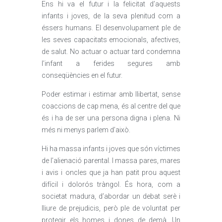
Ens hi va el futur i la felicitat d’aquests
infants i joves, de la seva plenitud com a
éssers humans. El desenvolupament ple de
les seves capacitats emocionals, afectives,
de salut. No actuar o actuar tard condemna
l’infant a ferides segures amb
conseqüències en el futur.
Poder estimar i estimar amb llibertat, sense
coaccions de cap mena, és al centre del que
és i ha de ser una persona digna i plena. Ni
més ni menys parlem d’això.
Hi ha massa infants i joves que són víctimes
de l’alienació parental. I massa pares, mares
i avis i oncles que ja han patit prou aquest
difícil i dolorós tràngol. És hora, com a
societat madura, d’abordar un debat serè i
lliure de prejudicis, però ple de voluntat per
protegir els homes i dones de demà. Un