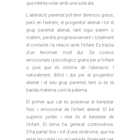
que intenta volar amb una sola ala.
L’alienació parental pot tenir diversos graus,
però en l’extrem, el progenitor alienat i tot el
grup parental alienat, tant sigui patern o
matern, perdrà progressivament i totalment
el contacte i la relació amb l’infant. Es tracta
d’un fenomen molt dur. De costos
emocionals i psicològics grans per a l’infant
o jove que és víctima de l’alienació. I
naturalment, difícil i dur per al progenitor
alienat i el seu grup parental, tant si és la
banda materna com la paterna.
El primer que cal és preservar el benestar
físic i emocional de l’infant alienat. El bé
superior jurídic i vital és el benestar de
l’infant. El tema ha generat controvèrsia.
S’ha parlat fins i tot d’una síndrome, que ha
estat discutida i no acceptada, finalment, per