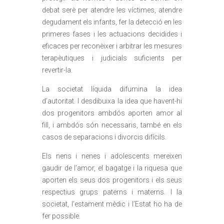
debat serè per atendre les víctimes, atendre
degudament els infants, fer la detecció en les
primeres fases i les actuacions decidides i
eficaces per reconèixer i arbitrar les mesures
terapèutiques i judicials suficients per
revertir-la.
La societat líquida difumina la idea
d’autoritat. I desdibuixa la idea que havent-hi
dos progenitors ambdós aporten amor al
fill, i ambdós són necessaris, també en els
casos de separacions i divorcis difícils.
Els nens i nenes i adolescents mereixen
gaudir de l’amor, el bagatge i la riquesa que
aporten els seus dos progenitors i els seus
respectius grups paterns i materns. I la
societat, l’estament mèdic i l’Estat ho ha de
fer possible.