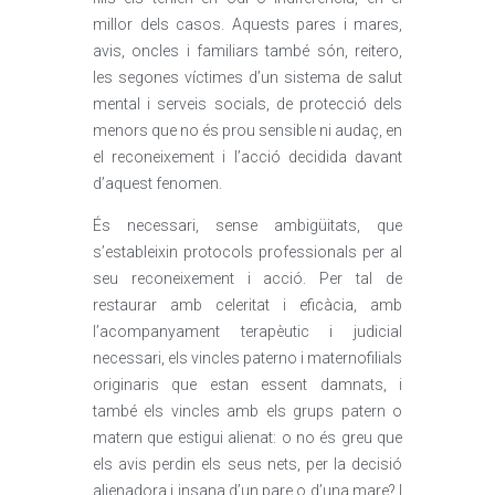
millor dels casos. Aquests pares i mares,
avis, oncles i familiars també són, reitero,
les segones víctimes d’un sistema de salut
mental i serveis socials, de protecció dels
menors que no és prou sensible ni audaç, en
el reconeixement i l’acció decidida davant
d’aquest fenomen.
És necessari, sense ambigüitats, que
s’estableixin protocols professionals per al
seu reconeixement i acció. Per tal de
restaurar amb celeritat i eficàcia, amb
l’acompanyament terapèutic i judicial
necessari, els vincles paterno i maternofilials
originaris que estan essent damnats, i
també els vincles amb els grups patern o
matern que estigui alienat: o no és greu que
els avis perdin els seus nets, per la decisió
alienadora i insana d’un pare o d’una mare? I