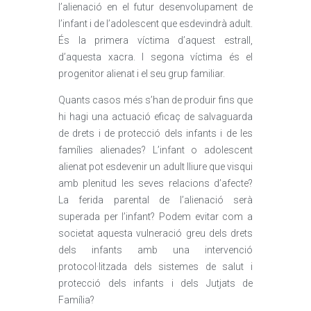
l’alienació en el futur desenvolupament de
l’infant i de l’adolescent que esdevindrà adult.
És la primera víctima d’aquest estrall,
d’aquesta xacra. I segona víctima és el
progenitor alienat i el seu grup familiar.
Quants casos més s’han de produir fins que
hi hagi una actuació eficaç de salvaguarda
de drets i de protecció dels infants i de les
famílies alienades? L’infant o adolescent
alienat pot esdevenir un adult lliure que visqui
amb plenitud les seves relacions d’afecte?
La ferida parental de l’alienació serà
superada per l’infant? Podem evitar com a
societat aquesta vulneració greu dels drets
dels infants amb una intervenció
protocol·litzada dels sistemes de salut i
protecció dels infants i dels Jutjats de
Família?