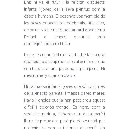
Ens hi va el futur i la felicitat d’aquests
infants i joves, de la seva plenitud com a
éssers humans. El desenvolupament ple de
les seves capacitats emocionals, afectives,
de salut. No actuar o actuar tard condemna
l’infant a ferides segures amb
conseqüències en el futur.
Poder estimar i estimar amb llibertat, sense
coaccions de cap mena, és al centre del que
és i ha de ser una persona digna i plena. Ni
més ni menys parlem d’això.
Hi ha massa infants i joves que són víctimes
de l’alienació parental. I massa pares, mares
i avis i oncles que ja han patit prou aquest
difícil i dolorós tràngol. És hora, com a
societat madura, d’abordar un debat serè i
lliure de prejudicis, però ple de voluntat per
protegir els homes i dones de demà. Un