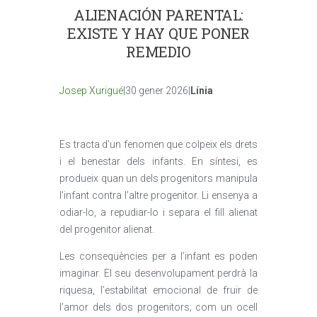
ALIENACIÓN PARENTAL:
EXISTE Y HAY QUE PONER
REMEDIO
Josep Xurigué
|30 gener 2026|
Línia
Es tracta d’un fenomen que colpeix els drets
i el benestar dels infants. En síntesi, es
produeix quan un dels progenitors manipula
l’infant contra l’altre progenitor. Li ensenya a
odiar-lo, a repudiar-lo i separa el fill alienat
del progenitor alienat.
Les conseqüències per a l’infant es poden
imaginar. El seu desenvolupament perdrà la
riquesa, l’estabilitat emocional de fruir de
l’amor dels dos progenitors; com un ocell