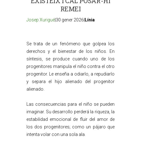
EXISTEIX I CAL POSAR-HI
REMEI
Josep Xurigué
|30 gener 2026|
Línia
Se trata de un fenómeno que golpea los
derechos y el bienestar de los niños. En
síntesis, se produce cuando uno de los
progenitores manipula el niño contra el otro
progenitor. Le enseña a odiarlo, a repudiarlo
y separa el hijo alienado del progenitor
alienado.
Las consecuencias para el niño se pueden
imaginar. Su desarrollo perderá la riqueza, la
estabilidad emocional de fluir del amor de
los dos progenitores; como un pájaro que
intenta volar con una sola ala.