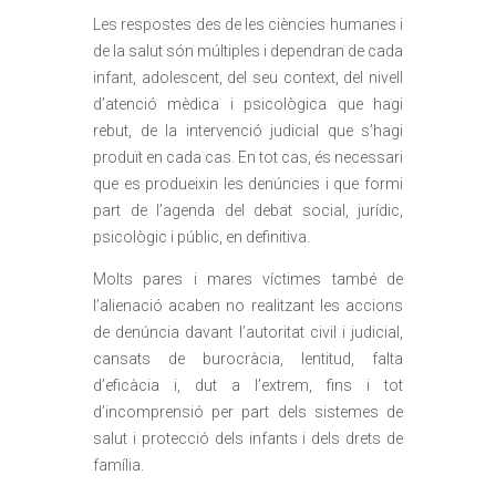
Les respostes des de les ciències humanes i
de la salut són múltiples i dependran de cada
infant, adolescent, del seu context, del nivell
d’atenció mèdica i psicològica que hagi
rebut, de la intervenció judicial que s’hagi
produït en cada cas. En tot cas, és necessari
que es produeixin les denúncies i que formi
part de l’agenda del debat social, jurídic,
psicològic i públic, en definitiva.
Molts pares i mares víctimes també de
l’alienació acaben no realitzant les accions
de denúncia davant l’autoritat civil i judicial,
cansats de burocràcia, lentitud, falta
d’eficàcia i, dut a l’extrem, fins i tot
d’incomprensió per part dels sistemes de
salut i protecció dels infants i dels drets de
família.