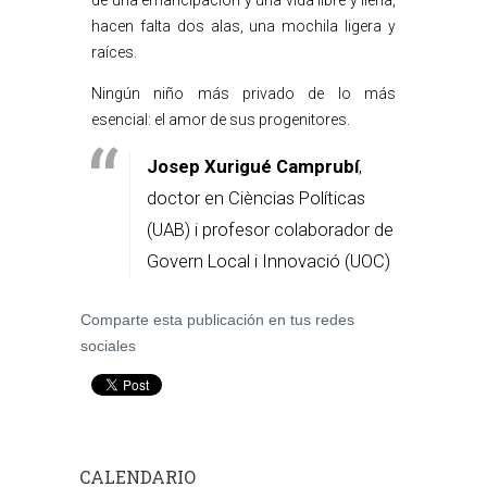
de una emancipación y una vida libre y llena,
hacen falta dos alas, una mochila ligera y
raíces.
Ningún niño más privado de lo más
esencial: el amor de sus progenitores.
Josep Xurigué Camprubí
,
doctor en Cièncias Políticas
(UAB) i profesor colaborador de
Govern Local i Innovació (UOC)
Comparte esta publicación en tus redes
sociales
CALENDARIO