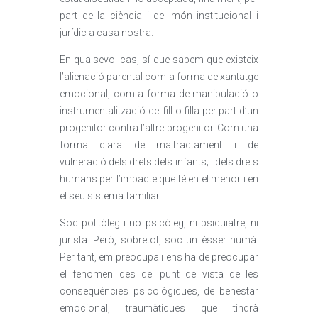
part de la ciència i del món institucional i
jurídic a casa nostra.
En qualsevol cas, sí que sabem que existeix
l’alienació parental com a forma de xantatge
emocional, com a forma de manipulació o
instrumentalització del fill o filla per part d’un
progenitor contra l’altre progenitor. Com una
forma clara de maltractament i de
vulneració dels drets dels infants; i dels drets
humans per l’impacte que té en el menor i en
el seu sistema familiar.
Soc politòleg i no psicòleg, ni psiquiatre, ni
jurista. Però, sobretot, soc un ésser humà.
Per tant, em preocupa i ens ha de preocupar
el fenomen des del punt de vista de les
conseqüències psicològiques, de benestar
emocional, traumàtiques que tindrà