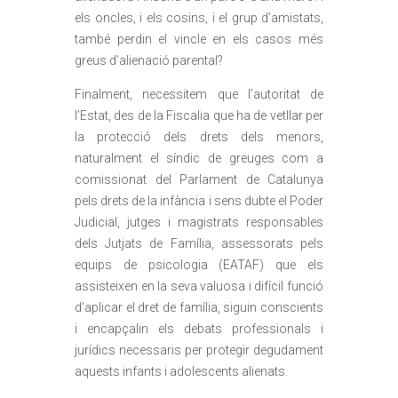
els oncles, i els cosins, i el grup d’amistats,
també perdin el vincle en els casos més
greus d’alienació parental?
Finalment, necessitem que l’autoritat de
l’Estat, des de la Fiscalia que ha de vetllar per
la protecció dels drets dels menors,
naturalment el síndic de greuges com a
comissionat del Parlament de Catalunya
pels drets de la infància i sens dubte el Poder
Judicial, jutges i magistrats responsables
dels Jutjats de Família, assessorats pels
equips de psicologia (EATAF) que els
assisteixen en la seva valuosa i difícil funció
d’aplicar el dret de família, siguin conscients
i encapçalin els debats professionals i
jurídics necessaris per protegir degudament
aquests infants i adolescents alienats.