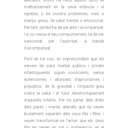
alienador sovint ha rebut aquest tipus de
maltractament en la seva infància i el
repeteix, o bé mostra problemes, més o
menys greus, de salut mental o emocional.
Per tant, també ha de ser atès i acompanyat.
I si no cessa el seu comportament, ha de ser
sancionat per l’autoritat, a banda
d’acompanyat.
Però en tot cas, és imprescindible que els
serveis de salut mental públics i privats
infantojuvenils siguin conscients, sense
eufemismes i allunyats d’apriorismes i
prejudicis, de la gravetat i l’impacte greu
sobre la salut i el futur desenvolupament
d’aquests infants. Per no parlar dels drets
dels pares i mares alienats que es veuen
brutalment separats dels seus fills i filles, i
veuen transformar-se l’amor que els seus
fills els tenien en odi o indiferència, en el