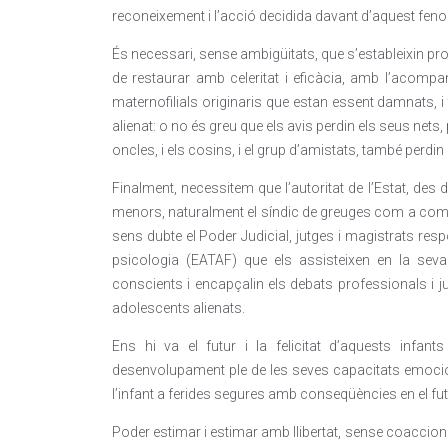
reconeixement i l’acció decidida davant d’aquest fen
És necessari, sense ambigüitats, que s’estableixin pro
de restaurar amb celeritat i eficàcia, amb l’acompan
maternofilials originaris que estan essent damnats, 
alienat: o no és greu que els avis perdin els seus nets,
oncles, i els cosins, i el grup d’amistats, també perdi
Finalment, necessitem que l’autoritat de l’Estat, des d
menors, naturalment el síndic de greuges com a comis
sens dubte el Poder Judicial, jutges i magistrats res
psicologia (EATAF) que els assisteixen en la seva v
conscients i encapçalin els debats professionals i j
adolescents alienats.
Ens hi va el futur i la felicitat d’aquests infa
desenvolupament ple de les seves capacitats emocio
l’infant a ferides segures amb conseqüències en el fut
Poder estimar i estimar amb llibertat, sense coaccion