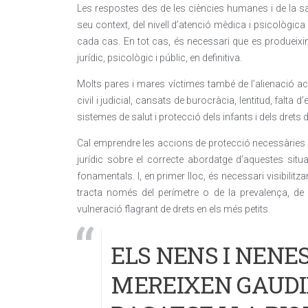
Les respostes des de les ciències humanes i de la sa
seu context, del nivell d’atenció mèdica i psicològica 
cada cas. En tot cas, és necessari que es produeixin
jurídic, psicològic i públic, en definitiva.
Molts pares i mares víctimes també de l’alienació ac
civil i judicial, cansats de burocràcia, lentitud, falta d
sistemes de salut i protecció dels infants i dels drets d
Cal emprendre les accions de protecció necessàries i é
jurídic sobre el correcte abordatge d’aquestes sit
fonamentals. I, en primer lloc, és necessari visibilit
tracta només del perímetre o de la prevalença, de
vulneració flagrant de drets en els més petits.
ELS NENS I NENE
MEREIXEN GAUDIR