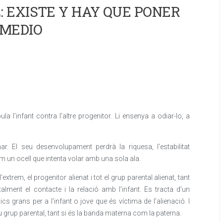
 EXISTE Y HAY QUE PONER
MEDIO
a l’infant contra l’altre progenitor. Li ensenya a odiar-lo, a
. El seu desenvolupament perdrà la riquesa, l’estabilitat
m un ocell que intenta volar amb una sola ala.
extrem, el progenitor alienat i tot el grup parental alienat, tant
alment el contacte i la relació amb l’infant. Es tracta d’un
 grans per a l’infant o jove que és víctima de l’alienació. I
 seu grup parental, tant si és la banda materna com la paterna.