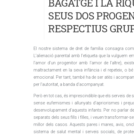
BAGATGE I LA RI
SEUS DOS PROGEN
RESPECTIUS GRU
El nostre sistema de dret de família consagra com un
L’alienació parental amb l’etiqueta que la vulguem 
l’amor d’un progenitor amb l’amor de l’altre), exist
maltractament en la seva infància i el repeteix, o
emocional. Per tant, també ha de ser atès i acompan
per l’autoritat, a banda d’acompanyat.
Però en tot cas, és imprescindible que els serveis de s
sense eufemismes i allunyats d’apriorismes i prejudic
desenvolupament d’aquests infants. Per no parlar de
separats dels seus fills i filles, i veuen transformar-se
millor dels casos. Aquests pares i mares, avis, oncl
sistema de salut mental i serveis socials, de prot