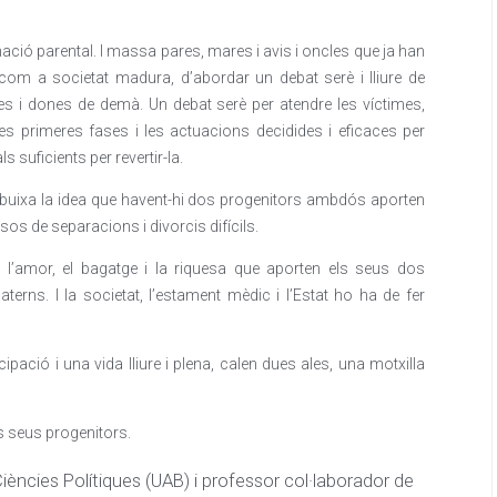
nació parental. I massa pares, mares i avis i oncles que ja han
, com a societat madura, d’abordar un debat serè i lliure de
mes i dones de demà. Un debat serè per atendre les víctimes,
les primeres fases i les actuacions decidides i eficaces per
s suficients per revertir-la.
esdibuixa la idea que havent-hi dos progenitors ambdós aporten
sos de separacions i divorcis difícils.
 l’amor, el bagatge i la riquesa que aporten els seus dos
terns. I la societat, l’estament mèdic i l’Estat ho ha de fer
pació i una vida lliure i plena, calen dues ales, una motxilla
s seus progenitors.
Ciències Polítiques (UAB) i professor col·laborador de