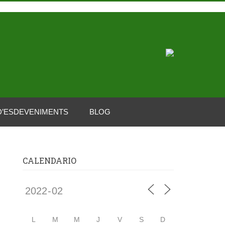
D’ESDEVENIMENTS
BLOG
CALENDARIO
L
M
M
J
V
S
D