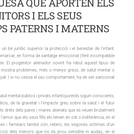
QUESA QUE APORTEN ELS
ITORS I ELS SEUS
PS PATERNS I MATERNS
 bé jurídic superior la protecció i el benestar de l’infant.
emmarcar, en forma de xantatge emocional (fent incompatible
eix. El progenitor alienador sovint ha rebut aquest tipus de
 bé mostra problemes, més o menys greus, de salut mental o
yat. I si no cessa el seu comportament, ha de ser sancionat
alut mental públics i privats infantojuvenils siguin conscients,
is, de la gravetat i l’impacte greu sobre la salut i el futur
ls drets dels pares i mares alienats que es veuen brutalment
 l’amor que els seus fills els tenien en odi o indiferència, en el
es i familiars també són, reitero, les segones víctimes d’un
ecció dels menors que no és prou sensible ni audaç, en el