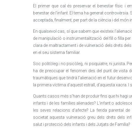
El primer que cal és preservar el benestar físic i emoc
benestar de l’infant. El tema ha generat controvèrsia. S
acceptada, finalment, per part de la ciència i del món in
En qualsevol cas, sí que sabem que existeix l’alien
de manipulació o instrumentalització del fill o filla p
clara de maltractament i de vulneració dels drets dels 
en el seu sistema familiar.
Soc politòleg i no psicòleg, ni psiquiatre, ni jurista.
ha de preocupar el fenomen des del punt de vista d
traumàtiques que tindrà l’alienació en el futur desenvo
la primera víctima d’aquest estrall, d’aquesta xacra. I s
Quants casos més s’han de produir fins que hi hagi un
infants i de les famílies alienades? L’infant o adolesce
les seves relacions d’afecte? La ferida parental de
societat aquesta vulneració greu dels drets dels in
salut i protecció dels infants i dels Jutjats de Família?