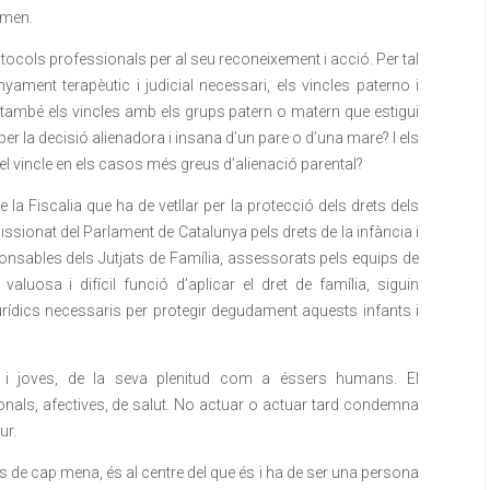
omen.
tocols professionals per al seu reconeixement i acció. Per tal
yament terapèutic i judicial necessari, els vincles paterno i
i també els vincles amb els grups patern o matern que estigui
 per la decisió alienadora i insana d’un pare o d’una mare? I els
n el vincle en els casos més greus d’alienació parental?
e la Fiscalia que ha de vetllar per la protecció dels drets dels
sionat del Parlament de Catalunya pels drets de la infància i
ponsables dels Jutjats de Família, assessorats pels equips de
aluosa i difícil funció d’aplicar el dret de família, siguin
urídics necessaris per protegir degudament aquests infants i
nts i joves, de la seva plenitud com a éssers humans. El
nals, afectives, de salut. No actuar o actuar tard condemna
ur.
s de cap mena, és al centre del que és i ha de ser una persona