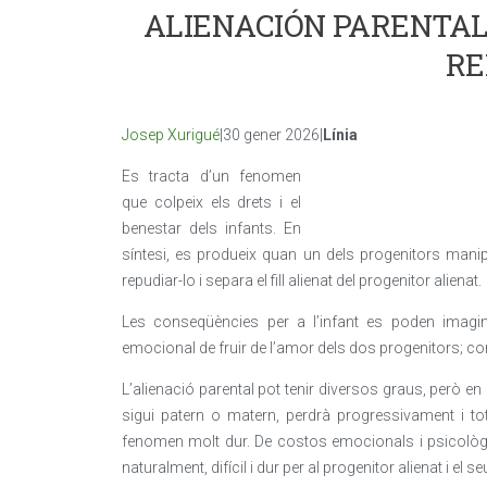
ALIENACIÓN PARENTAL:
RE
Josep Xurigué
|30 gener 2026|
Línia
Es tracta d’un fenomen
que colpeix els drets i el
benestar dels infants. En
síntesi, es produeix quan un dels progenitors manipul
repudiar-lo i separa el fill alienat del progenitor alienat.
Les conseqüències per a l’infant es poden imaginar
emocional de fruir de l’amor dels dos progenitors; co
L’alienació parental pot tenir diversos graus, però en l’
sigui patern o matern, perdrà progressivament i tot
fenomen molt dur. De costos emocionals i psicològics
naturalment, difícil i dur per al progenitor alienat i el