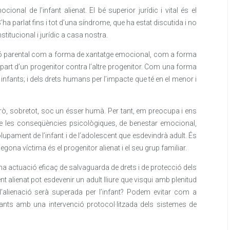
ional de l’infant alienat. El bé superior jurídic i vital és el
’ha parlat fins i tot d’una síndrome, que ha estat discutida i no
stitucional i jurídic a casa nostra.
ació parental com a forma de xantatge emocional, com a forma
er part d’un progenitor contra l’altre progenitor. Com una forma
infants; i dels drets humans per l’impacte que té en el menor i
 Però, sobretot, soc un ésser humà. Per tant, em preocupa i ens
e les conseqüències psicològiques, de benestar emocional,
lupament de l’infant i de l’adolescent que esdevindrà adult. És
egona víctima és el progenitor alienat i el seu grup familiar.
a actuació eficaç de salvaguarda de drets i de protecció dels
nt alienat pot esdevenir un adult lliure que visqui amb plenitud
 l’alienació serà superada per l’infant? Podem evitar com a
fants amb una intervenció protocol·litzada dels sistemes de