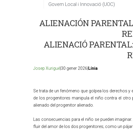
Govern Local i Innovació (UOC)
ALIENACIÓN PARENTAL:
RE
ALIENACIÓ PARENTAL:
R
Josep Xurigué
|30 gener 2026|
Línia
Se trata de un fenómeno que golpea los derechos y e
de los progenitores manipula el niño contra el otro p
alienado del progenitor alienado.
Las consecuencias para el niño se pueden imaginar. S
fluir del amor de los dos progenitores; como un pájar