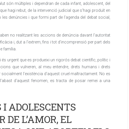
lut són múltiples i dependran de cada infant, adolescent, del
que hagi rebut, de la intervenció judicial que s’hagi produït en
 les denúncies i que formi part de l’agenda del debat social,
aben no realitzant les accions de denúncia davant l’autoritat
’eficàcia i, dut a l’extrem, fins i tot d’incomprensió per part dels
e família.
s urgent que es produeixi un rigorós debat científic, polític i
uacions que vulneren, al meu entendre, drets humans i drets
zar socialment l’existència d’aquest cruel maltractament. No es
 l’abast d’aquest fenomen, es tracta de posar remei a una
S I ADOLESCENTS
 DE L’AMOR, EL