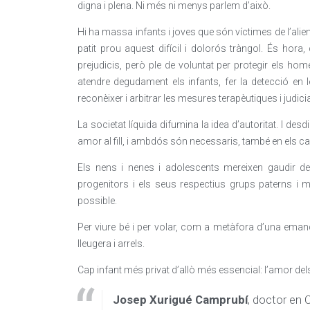
digna i plena. Ni més ni menys parlem d’això.
Hi ha massa infants i joves que són víctimes de l’alie
patit prou aquest difícil i dolorós tràngol. És hora
prejudicis, però ple de voluntat per protegir els ho
atendre degudament els infants, fer la detecció en 
reconèixer i arbitrar les mesures terapèutiques i judicial
La societat líquida difumina la idea d’autoritat. I d
amor al fill, i ambdós són necessaris, també en els ca
Els nens i nenes i adolescents mereixen gaudir de
progenitors i els seus respectius grups paterns i ma
possible.
Per viure bé i per volar, com a metàfora d’una emanci
lleugera i arrels.
Cap infant més privat d’allò més essencial: l’amor del
Josep Xurigué Camprubí
, doctor en 