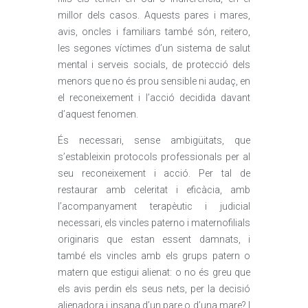
millor dels casos. Aquests pares i mares,
avis, oncles i familiars també són, reitero,
les segones víctimes d’un sistema de salut
mental i serveis socials, de protecció dels
menors que no és prou sensible ni audaç, en
el reconeixement i l’acció decidida davant
d’aquest fenomen.
És necessari, sense ambigüitats, que
s’estableixin protocols professionals per al
seu reconeixement i acció. Per tal de
restaurar amb celeritat i eficàcia, amb
l’acompanyament terapèutic i judicial
necessari, els vincles paterno i maternofilials
originaris que estan essent damnats, i
també els vincles amb els grups patern o
matern que estigui alienat: o no és greu que
els avis perdin els seus nets, per la decisió
alienadora i insana d’un pare o d’una mare? I