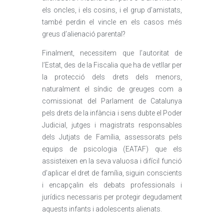
els oncles, i els cosins, i el grup d’amistats,
també perdin el vincle en els casos més
greus d’alienació parental?
Finalment, necessitem que l’autoritat de
l’Estat, des de la Fiscalia que ha de vetllar per
la protecció dels drets dels menors,
naturalment el síndic de greuges com a
comissionat del Parlament de Catalunya
pels drets de la infància i sens dubte el Poder
Judicial, jutges i magistrats responsables
dels Jutjats de Família, assessorats pels
equips de psicologia (EATAF) que els
assisteixen en la seva valuosa i difícil funció
d’aplicar el dret de família, siguin conscients
i encapçalin els debats professionals i
jurídics necessaris per protegir degudament
aquests infants i adolescents alienats.