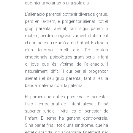
que intenta volar amb una sola ala.
L’alienació parental pot tenir diversos graus,
però en l’extrem, el progenitor alienat i tot el
grup parental alienat, tant sigui patern o
matern, perdrà progressivament i totalment
el contacte i la relació amb l’infant. Es tracta
d’un fenomen molt dur. De costos
emocionals i psicològics grans per a l’infant
o jove que és víctima de l’alienació. I
naturalment, difícil i dur per al progenitor
alienat i el seu grup parental, tant si és la
banda materna com la paterna.
El primer que cal és preservar el benestar
físic i emocional de l’infant alienat. El bé
superior jurídic i vital és el benestar de
l’infant. El tema ha generat controvèrsia.
S’ha parlat fins i tot d’una síndrome, que ha
estat discutida i no acceptada, finalment, per