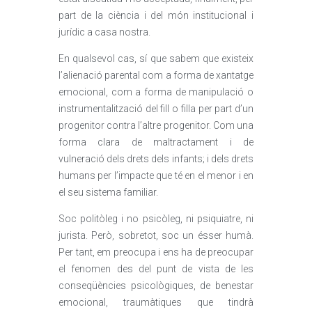
part de la ciència i del món institucional i
jurídic a casa nostra.
En qualsevol cas, sí que sabem que existeix
l’alienació parental com a forma de xantatge
emocional, com a forma de manipulació o
instrumentalització del fill o filla per part d’un
progenitor contra l’altre progenitor. Com una
forma clara de maltractament i de
vulneració dels drets dels infants; i dels drets
humans per l’impacte que té en el menor i en
el seu sistema familiar.
Soc politòleg i no psicòleg, ni psiquiatre, ni
jurista. Però, sobretot, soc un ésser humà.
Per tant, em preocupa i ens ha de preocupar
el fenomen des del punt de vista de les
conseqüències psicològiques, de benestar
emocional, traumàtiques que tindrà