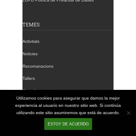
LOPD Política de Privacitat de Dades
TEMES
Activitats
Noticies
Recomanacions
Tallers
Xerrades
Utilizamos cookies para asegurar que damos la mejor
experiencia al usuario en nuestro sitio web. Si continúa
utilizando este sitio asumiremos que está de acuerdo.
TELÈFONS DE CONTACTE
ESTOY DE ACUERDO
Barcelona: 932 640 655