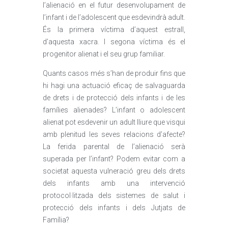
l’alienació en el futur desenvolupament de
l’infant i de l’adolescent que esdevindrà adult.
És la primera víctima d’aquest estrall,
d’aquesta xacra. I segona víctima és el
progenitor alienat i el seu grup familiar.
Quants casos més s’han de produir fins que
hi hagi una actuació eficaç de salvaguarda
de drets i de protecció dels infants i de les
famílies alienades? L’infant o adolescent
alienat pot esdevenir un adult lliure que visqui
amb plenitud les seves relacions d’afecte?
La ferida parental de l’alienació serà
superada per l’infant? Podem evitar com a
societat aquesta vulneració greu dels drets
dels infants amb una intervenció
protocol·litzada dels sistemes de salut i
protecció dels infants i dels Jutjats de
Família?