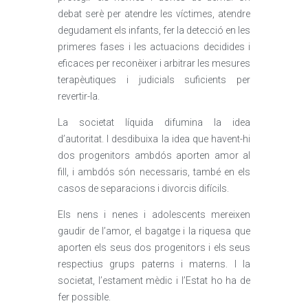
debat serè per atendre les víctimes, atendre
degudament els infants, fer la detecció en les
primeres fases i les actuacions decidides i
eficaces per reconèixer i arbitrar les mesures
terapèutiques i judicials suficients per
revertir-la.
La societat líquida difumina la idea
d’autoritat. I desdibuixa la idea que havent-hi
dos progenitors ambdós aporten amor al
fill, i ambdós són necessaris, també en els
casos de separacions i divorcis difícils.
Els nens i nenes i adolescents mereixen
gaudir de l’amor, el bagatge i la riquesa que
aporten els seus dos progenitors i els seus
respectius grups paterns i materns. I la
societat, l’estament mèdic i l’Estat ho ha de
fer possible.