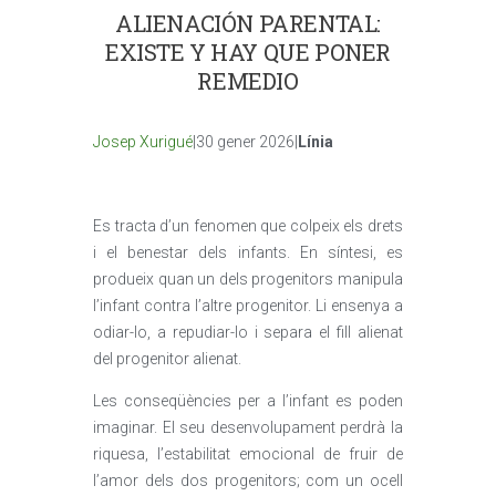
ALIENACIÓN PARENTAL:
EXISTE Y HAY QUE PONER
REMEDIO
Josep Xurigué
|30 gener 2026|
Línia
Es tracta d’un fenomen que colpeix els drets
i el benestar dels infants. En síntesi, es
produeix quan un dels progenitors manipula
l’infant contra l’altre progenitor. Li ensenya a
odiar-lo, a repudiar-lo i separa el fill alienat
del progenitor alienat.
Les conseqüències per a l’infant es poden
imaginar. El seu desenvolupament perdrà la
riquesa, l’estabilitat emocional de fruir de
l’amor dels dos progenitors; com un ocell