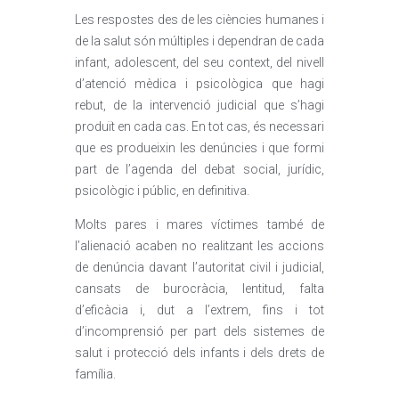
Les respostes des de les ciències humanes i
de la salut són múltiples i dependran de cada
infant, adolescent, del seu context, del nivell
d’atenció mèdica i psicològica que hagi
rebut, de la intervenció judicial que s’hagi
produït en cada cas. En tot cas, és necessari
que es produeixin les denúncies i que formi
part de l’agenda del debat social, jurídic,
psicològic i públic, en definitiva.
Molts pares i mares víctimes també de
l’alienació acaben no realitzant les accions
de denúncia davant l’autoritat civil i judicial,
cansats de burocràcia, lentitud, falta
d’eficàcia i, dut a l’extrem, fins i tot
d’incomprensió per part dels sistemes de
salut i protecció dels infants i dels drets de
família.