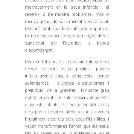
alienador sovint ha rebut aquest tipus de
maltractament en la seva infància i el
repeteix, o bé mostra problemes, més o
menys greus, de salut mental o emocional.
Per tant, també ha de ser atès i acompanyat.
I si no cessa el seu comportament, ha de ser
sancionat per l’autoritat, a banda
d’acompanyat.
Però en tot cas, és imprescindible que els
serveis de salut mental públics i privats
infantojuvenils siguin conscients, sense
eufemismes i allunyats d’apriorismes i
prejudicis, de la gravetat i l’impacte greu
sobre la salut i el futur desenvolupament
d’aquests infants. Per no parlar dels drets
dels pares i mares alienats que es veuen
brutalment separats dels seus fills i filles, i
veuen transformar-se l’amor que els seus
fills els tenien en odi o indiferència, en el