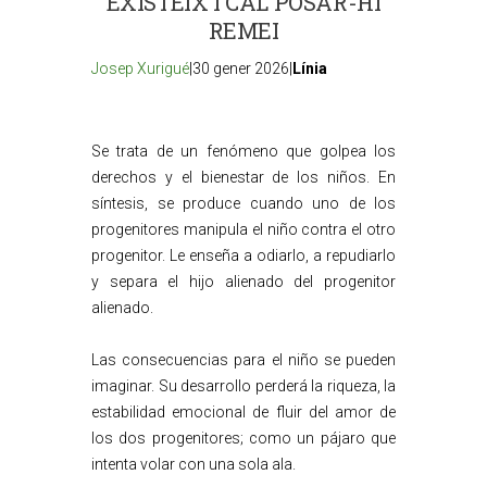
EXISTEIX I CAL POSAR-HI
REMEI
Josep Xurigué
|30 gener 2026|
Línia
Se trata de un fenómeno que golpea los
derechos y el bienestar de los niños. En
síntesis, se produce cuando uno de los
progenitores manipula el niño contra el otro
progenitor. Le enseña a odiarlo, a repudiarlo
y separa el hijo alienado del progenitor
alienado.
Las consecuencias para el niño se pueden
imaginar. Su desarrollo perderá la riqueza, la
estabilidad emocional de fluir del amor de
los dos progenitores; como un pájaro que
intenta volar con una sola ala.