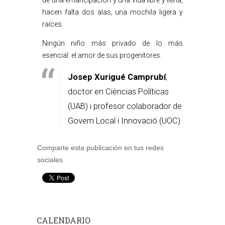
de una emancipación y una vida libre y llena,
hacen falta dos alas, una mochila ligera y
raíces.
Ningún niño más privado de lo más
esencial: el amor de sus progenitores.
Josep Xurigué Camprubí
,
doctor en Cièncias Políticas
(UAB) i profesor colaborador de
Govern Local i Innovació (UOC)
Comparte esta publicación en tus redes
sociales
CALENDARIO