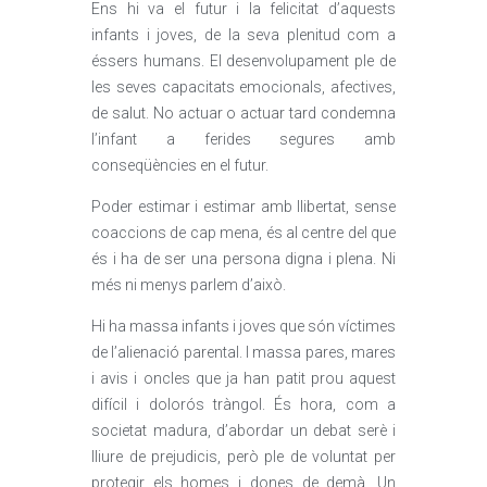
Ens hi va el futur i la felicitat d’aquests
infants i joves, de la seva plenitud com a
éssers humans. El desenvolupament ple de
les seves capacitats emocionals, afectives,
de salut. No actuar o actuar tard condemna
l’infant a ferides segures amb
conseqüències en el futur.
Poder estimar i estimar amb llibertat, sense
coaccions de cap mena, és al centre del que
és i ha de ser una persona digna i plena. Ni
més ni menys parlem d’això.
Hi ha massa infants i joves que són víctimes
de l’alienació parental. I massa pares, mares
i avis i oncles que ja han patit prou aquest
difícil i dolorós tràngol. És hora, com a
societat madura, d’abordar un debat serè i
lliure de prejudicis, però ple de voluntat per
protegir els homes i dones de demà. Un