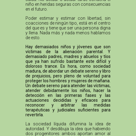
niño en heridas seguras con consecuencias
en el futuro.
Poder estimar y estimar con libertad, sin
coacciones de ningún tipo, está en el centro
del que es y tiene que ser una persona digna
y llena. Nada más y nada menos hablamos
de esto.
Hay demasiados niños y jóvenes que son
víctimas de la alienación parental. Y
demasiado padres, madres y abuelos y tíos
que ya han sufrido bastante este difícil y
doloroso trance. Es hora, como sociedad
madura, de abordar un debate sereno y libro
de prejuicios, pero pleno de voluntad para
proteger los hombres y mujeres de mañana.
Un debate sereno para atender las víctimas,
atender debidamente los niños, hacer la
detección en las primeras fases y las
actuaciones decididas y eficaces para
reconocer y arbitrar las medidas
terapéuticas y judiciales suficientes para
revertirla.
La sociedad líquida difumina la idea de
autoridad. Y desdibuja la idea que habiendo
dos progenitores ambos aportan amor al