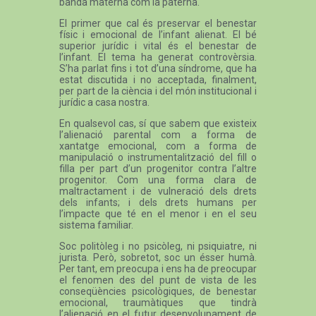
banda materna com la paterna.
El primer que cal és preservar el benestar
físic i emocional de l’infant alienat. El bé
superior jurídic i vital és el benestar de
l’infant. El tema ha generat controvèrsia.
S’ha parlat fins i tot d’una síndrome, que ha
estat discutida i no acceptada, finalment,
per part de la ciència i del món institucional i
jurídic a casa nostra.
En qualsevol cas, sí que sabem que existeix
l’alienació parental com a forma de
xantatge emocional, com a forma de
manipulació o instrumentalització del fill o
filla per part d’un progenitor contra l’altre
progenitor. Com una forma clara de
maltractament i de vulneració dels drets
dels infants; i dels drets humans per
l’impacte que té en el menor i en el seu
sistema familiar.
Soc politòleg i no psicòleg, ni psiquiatre, ni
jurista. Però, sobretot, soc un ésser humà.
Per tant, em preocupa i ens ha de preocupar
el fenomen des del punt de vista de les
conseqüències psicològiques, de benestar
emocional, traumàtiques que tindrà
l’alienació en el futur desenvolupament de