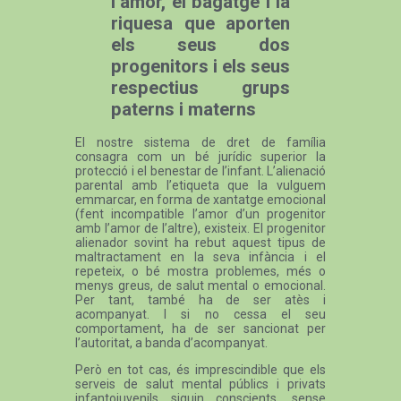
l’amor, el bagatge i la
riquesa que aporten
els seus dos
progenitors i els seus
respectius grups
paterns i materns
El nostre sistema de dret de família
consagra com un bé jurídic superior la
protecció i el benestar de l’infant. L’alienació
parental amb l’etiqueta que la vulguem
emmarcar, en forma de xantatge emocional
(fent incompatible l’amor d’un progenitor
amb l’amor de l’altre), existeix. El progenitor
alienador sovint ha rebut aquest tipus de
maltractament en la seva infància i el
repeteix, o bé mostra problemes, més o
menys greus, de salut mental o emocional.
Per tant, també ha de ser atès i
acompanyat. I si no cessa el seu
comportament, ha de ser sancionat per
l’autoritat, a banda d’acompanyat.
Però en tot cas, és imprescindible que els
serveis de salut mental públics i privats
infantojuvenils siguin conscients, sense