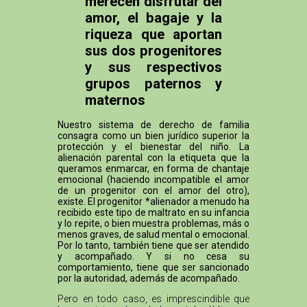
merecen disfrutar del
amor, el bagaje y la
riqueza que aportan
sus dos progenitores
y sus respectivos
grupos paternos y
maternos
Nuestro sistema de derecho de familia
consagra como un bien jurídico superior la
protección y el bienestar del niño. La
alienación parental con la etiqueta que la
queramos enmarcar, en forma de chantaje
emocional (haciendo incompatible el amor
de un progenitor con el amor del otro),
existe. El progenitor *alienador a menudo ha
recibido este tipo de maltrato en su infancia
y lo repite, o bien muestra problemas, más o
menos graves, de salud mental o emocional.
Por lo tanto, también tiene que ser atendido
y acompañado. Y si no cesa su
comportamiento, tiene que ser sancionado
por la autoridad, además de acompañado.
Pero en todo caso, es imprescindible que