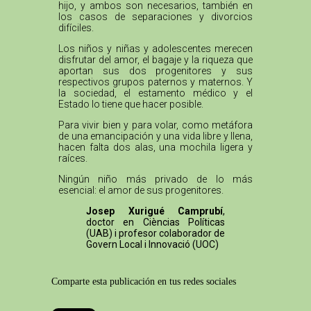
hijo, y ambos son necesarios, también en
los casos de separaciones y divorcios
difíciles.
Los niños y niñas y adolescentes merecen
disfrutar del amor, el bagaje y la riqueza que
aportan sus dos progenitores y sus
respectivos grupos paternos y maternos. Y
la sociedad, el estamento médico y el
Estado lo tiene que hacer posible.
Para vivir bien y para volar, como metáfora
de una emancipación y una vida libre y llena,
hacen falta dos alas, una mochila ligera y
raíces.
Ningún niño más privado de lo más
esencial: el amor de sus progenitores.
Josep Xurigué Camprubí
,
doctor en Cièncias Políticas
(UAB) i profesor colaborador de
Govern Local i Innovació (UOC)
Comparte esta publicación en tus redes sociales