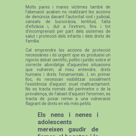
Molts pares i mares víctimes també de
l’alienació acaben no realitzant les accions
de denúncia davant l’autoritat civil i judicial,
cansats de burocràcia, lentitud, falta
d’eficàcia i, dut a l’extrem, fins i tot
d’incomprensió per part dels sistemes de
salut i protecció dels infants i dels drets de
família.
Cal emprendre les accions de protecció
necessàries i és urgent que es produeixi un
rigorós debat científic, polític i jurídic sobre el
correcte abordatge d’aquestes situacions
que vulneren, al meu entendre, drets
humans i drets fonamentals. I, en primer
lloc, és necessari visibilitzar socialment
l’existència d’aquest cruel maltractament.
No es tracta només del perímetre o de la
prevalença, de l’abast d’aquest fenomen, es
tracta de posar remei a una vulneració
flagrant de drets en els més petits.
Els nens i nenes i
adolescents
mereixen gaudir de