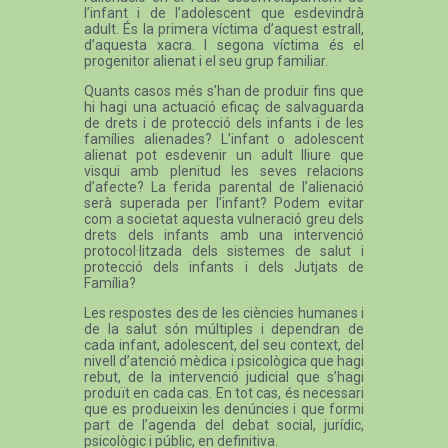
l’infant i de l’adolescent que esdevindrà
adult. És la primera víctima d’aquest estrall,
d’aquesta xacra. I segona víctima és el
progenitor alienat i el seu grup familiar.
Quants casos més s’han de produir fins que
hi hagi una actuació eficaç de salvaguarda
de drets i de protecció dels infants i de les
famílies alienades? L’infant o adolescent
alienat pot esdevenir un adult lliure que
visqui amb plenitud les seves relacions
d’afecte? La ferida parental de l’alienació
serà superada per l’infant? Podem evitar
com a societat aquesta vulneració greu dels
drets dels infants amb una intervenció
protocol·litzada dels sistemes de salut i
protecció dels infants i dels Jutjats de
Família?
Les respostes des de les ciències humanes i
de la salut són múltiples i dependran de
cada infant, adolescent, del seu context, del
nivell d’atenció mèdica i psicològica que hagi
rebut, de la intervenció judicial que s’hagi
produït en cada cas. En tot cas, és necessari
que es produeixin les denúncies i que formi
part de l’agenda del debat social, jurídic,
psicològic i públic, en definitiva.