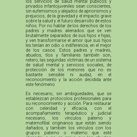
los servicios de salud mental públicos y
privados infantojuveniles sean conscientes,
sin eufemismos y alejados de apriorismos y
prejuicios, de la gravedad y el impacto grave
sobre la salud y el futuro desarrollo de estos
niños. Por no hablar de los derechos de los
padres y madres alienados que se ven
brutalmente separados de sus hijos e hijas,
y ven transformarse el amor que sus hijos
les tenían en odio o indiferencia, en el mejor
de los casos. Estos padres y madres,
abuelos, tíos y familiares también son,
reitero, las segundas víctimas de un sistema
de salud mental y servicios sociales, de
protección de los menores que no es
bastante sensible ni audaz, en el
reconocimiento y la acción decidida ante
este fenómeno.
Es necesario, sin ambigüedades, que se
establezcan protocolos profesionales para
su reconocimiento y acción. Para restaurar
con celeridad y eficacia, con el
acompañamiento terapéutico y judicial
necesario, los vínculos paterno y
maternofilial originarios que están siendo
dañados, y también los vínculos con los
grupos paterno o materno que esté