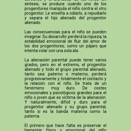
síntesis, se produce cuando uno de los
progenitores manipula el niño contra el otro
progenitor. Le enseña a odiarlo, a repudiarlo
y separa el hijo alienado del progenitor
alienado.
Las consecuencias para el niño se pueden
imaginar. Su desarrollo perderá la riqueza, la
estabilidad emocional de fluir del amor de
los dos progenitores; como un pájaro que
intenta volar con una sola ala.
La alienación parental puede tener varios
grados, pero en el extremo, el progenitor
alienado y todo el grupo parental alienado,
tanto sea paterno o materno, perderá
progresivamente y totalmente el contacto y
la relación con el niño. Se trata de un
fenómeno muy duro. De costes
emocionales y psicológicos grandes para el
niño o joven que es víctima de la alienación.
Y naturalmente, difícil y duro para el
progenitor alienado y su grupo parental,
tanto si es la banda materna como la
paterna.
El primero que hace falta es preservar el
bienestar físico y emocional del niño