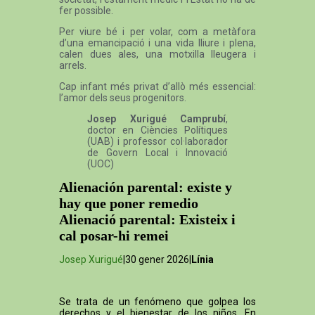
fer possible.
Per viure bé i per volar, com a metàfora
d’una emancipació i una vida lliure i plena,
calen dues ales, una motxilla lleugera i
arrels.
Cap infant més privat d’allò més essencial:
l’amor dels seus progenitors.
Josep Xurigué Camprubí
,
doctor en Ciències Polítiques
(UAB) i professor col·laborador
de Govern Local i Innovació
(UOC)
Alienación parental: existe y
hay que poner remedio
Alienació parental: Existeix i
cal posar-hi remei
Josep Xurigué
|30 gener 2026|
Línia
Se trata de un fenómeno que golpea los
derechos y el bienestar de los niños. En