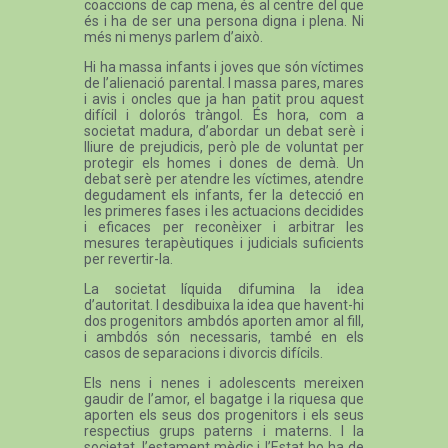
coaccions de cap mena, és al centre del que
és i ha de ser una persona digna i plena. Ni
més ni menys parlem d’això.
Hi ha massa infants i joves que són víctimes
de l’alienació parental. I massa pares, mares
i avis i oncles que ja han patit prou aquest
difícil i dolorós tràngol. És hora, com a
societat madura, d’abordar un debat serè i
lliure de prejudicis, però ple de voluntat per
protegir els homes i dones de demà. Un
debat serè per atendre les víctimes, atendre
degudament els infants, fer la detecció en
les primeres fases i les actuacions decidides
i eficaces per reconèixer i arbitrar les
mesures terapèutiques i judicials suficients
per revertir-la.
La societat líquida difumina la idea
d’autoritat. I desdibuixa la idea que havent-hi
dos progenitors ambdós aporten amor al fill,
i ambdós són necessaris, també en els
casos de separacions i divorcis difícils.
Els nens i nenes i adolescents mereixen
gaudir de l’amor, el bagatge i la riquesa que
aporten els seus dos progenitors i els seus
respectius grups paterns i materns. I la
societat, l’estament mèdic i l’Estat ho ha de