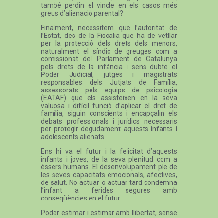
també perdin el vincle en els casos més
greus d’alienació parental?
Finalment, necessitem que l’autoritat de
l’Estat, des de la Fiscalia que ha de vetllar
per la protecció dels drets dels menors,
naturalment el síndic de greuges com a
comissionat del Parlament de Catalunya
pels drets de la infància i sens dubte el
Poder Judicial, jutges i magistrats
responsables dels Jutjats de Família,
assessorats pels equips de psicologia
(EATAF) que els assisteixen en la seva
valuosa i difícil funció d’aplicar el dret de
família, siguin conscients i encapçalin els
debats professionals i jurídics necessaris
per protegir degudament aquests infants i
adolescents alienats.
Ens hi va el futur i la felicitat d’aquests
infants i joves, de la seva plenitud com a
éssers humans. El desenvolupament ple de
les seves capacitats emocionals, afectives,
de salut. No actuar o actuar tard condemna
l’infant a ferides segures amb
conseqüències en el futur.
Poder estimar i estimar amb llibertat, sense