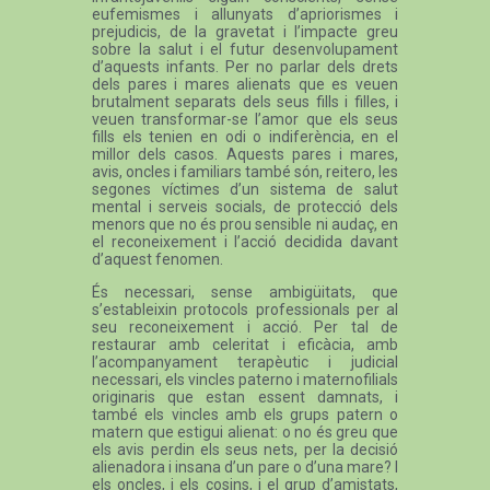
eufemismes i allunyats d’apriorismes i
prejudicis, de la gravetat i l’impacte greu
sobre la salut i el futur desenvolupament
d’aquests infants. Per no parlar dels drets
dels pares i mares alienats que es veuen
brutalment separats dels seus fills i filles, i
veuen transformar-se l’amor que els seus
fills els tenien en odi o indiferència, en el
millor dels casos. Aquests pares i mares,
avis, oncles i familiars també són, reitero, les
segones víctimes d’un sistema de salut
mental i serveis socials, de protecció dels
menors que no és prou sensible ni audaç, en
el reconeixement i l’acció decidida davant
d’aquest fenomen.
És necessari, sense ambigüitats, que
s’estableixin protocols professionals per al
seu reconeixement i acció. Per tal de
restaurar amb celeritat i eficàcia, amb
l’acompanyament terapèutic i judicial
necessari, els vincles paterno i maternofilials
originaris que estan essent damnats, i
també els vincles amb els grups patern o
matern que estigui alienat: o no és greu que
els avis perdin els seus nets, per la decisió
alienadora i insana d’un pare o d’una mare? I
els oncles, i els cosins, i el grup d’amistats,