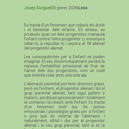
Josep Xurigué
|30 gener 2026|
Línia
Es tracta d’un fenomen que colpeix els drets
i el benestar dels infants. En síntesi, es
produeix quan un dels progenitors manipula
l’infant contra l’altre progenitor. Li ensenya a
odiar-lo, a repudiar-lo i separa el fill alienat
del progenitor alienat.
Les conseqüències per a l’infant es poden
imaginar. El seu desenvolupament perdrà la
riquesa, l’estabilitat emocional de fruir de
l’amor dels dos progenitors; com un ocell
que intenta volar amb una sola ala.
L’alienació parental pot tenir diversos graus,
però en l’extrem, el progenitor alienat i tot el
grup parental alienat, tant sigui patern o
matern, perdrà progressivament i totalment
el contacte i la relació amb l’infant. Es tracta
d’un fenomen molt dur. De costos
emocionals i psicològics grans per a l’infant
o jove que és víctima de l’alienació. I
naturalment, difícil i dur per al progenitor
alienat i el seu grup parental, tant si és la