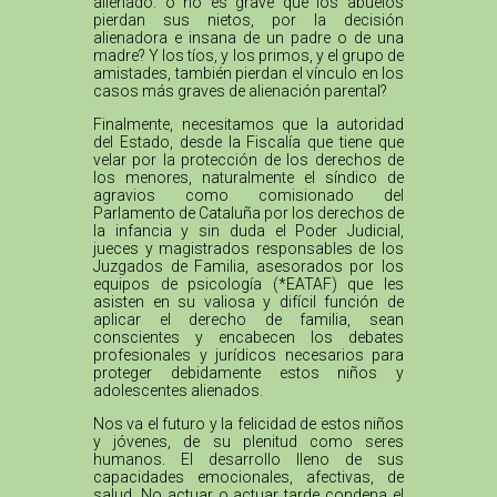
alienado: o no es grave que los abuelos
pierdan sus nietos, por la decisión
alienadora e insana de un padre o de una
madre? Y los tíos, y los primos, y el grupo de
amistades, también pierdan el vínculo en los
casos más graves de alienación parental?
Finalmente, necesitamos que la autoridad
del Estado, desde la Fiscalía que tiene que
velar por la protección de los derechos de
los menores, naturalmente el síndico de
agravios como comisionado del
Parlamento de Cataluña por los derechos de
la infancia y sin duda el Poder Judicial,
jueces y magistrados responsables de los
Juzgados de Familia, asesorados por los
equipos de psicología (*EATAF) que les
asisten en su valiosa y difícil función de
aplicar el derecho de familia, sean
conscientes y encabecen los debates
profesionales y jurídicos necesarios para
proteger debidamente estos niños y
adolescentes alienados.
Nos va el futuro y la felicidad de estos niños
y jóvenes, de su plenitud como seres
humanos. El desarrollo lleno de sus
capacidades emocionales, afectivas, de
salud. No actuar o actuar tarde condena el