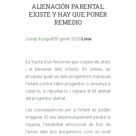
ALIENACIÓN PARENTAL:
EXISTE Y HAY QUE PONER
REMEDIO
Josep Xurigué
|30 gener 2026|
Línia
Es tracta d’un fenomen que colpeix els drets
i el benestar dels infants. En síntesi, es
produeix quan un dels progenitors manipula
l’infant contra l’altre progenitor. Li ensenya a
odiar-lo, a repudiar-lo i separa el fill alienat
del progenitor alienat.
Les conseqüències per a l’infant es poden
imaginar. El seu desenvolupament perdrà la
riquesa, l’estabilitat emocional de fruir de
l’amor dels dos progenitors; com un ocell