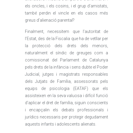
els oncles, i els cosins, i el grup d’amistats,
també perdin el vincle en els casos més
greus d’alienació parental?
Finalment, necessitem que l’autoritat de
l’Estat, des de la Fiscalia que ha de vetllar per
la protecció dels drets dels menors,
naturalment el síndic de greuges com a
comissionat del Parlament de Catalunya
pels drets de la infància i sens dubte el Poder
Judicial, jutges i magistrats responsables
dels Jutjats de Família, assessorats pels
equips de psicologia (EATAF) que els
assisteixen en la seva valuosa i difícil funció
d’aplicar el dret de família, siguin conscients
i encapçalin els debats professionals i
jurídics necessaris per protegir degudament
aquests infants i adolescents alienats.