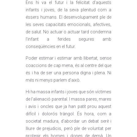
Ens hi va el futur i la felicitat d’aquests
infants i joves, de la seva plenitud com a
éssers humans. El desenvolupament ple de
les seves capacitats emocionals, afectives,
de salut. No actuar o actuar tard condemna
l’infant a ferides segures amb
conseqüències en el futur.
Poder estimar i estimar amb llibertat, sense
coaccions de cap mena, és al centre del que
és i ha de ser una persona digna i plena. Ni
més ni menys parlem d’això.
Hi ha massa infants i joves que són víctimes
de l’alienació parental. I massa pares, mares
i avis i oncles que ja han patit prou aquest
difícil i dolorós tràngol. És hora, com a
societat madura, d’abordar un debat serè i
lliure de prejudicis, però ple de voluntat per
protegir els homes i dones de demà. Un