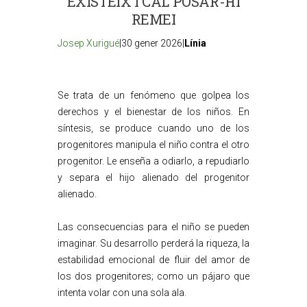
EXISTEIX I CAL POSAR-HI
REMEI
Josep Xurigué
|30 gener 2026|
Línia
Se trata de un fenómeno que golpea los
derechos y el bienestar de los niños. En
síntesis, se produce cuando uno de los
progenitores manipula el niño contra el otro
progenitor. Le enseña a odiarlo, a repudiarlo
y separa el hijo alienado del progenitor
alienado.
Las consecuencias para el niño se pueden
imaginar. Su desarrollo perderá la riqueza, la
estabilidad emocional de fluir del amor de
los dos progenitores; como un pájaro que
intenta volar con una sola ala.