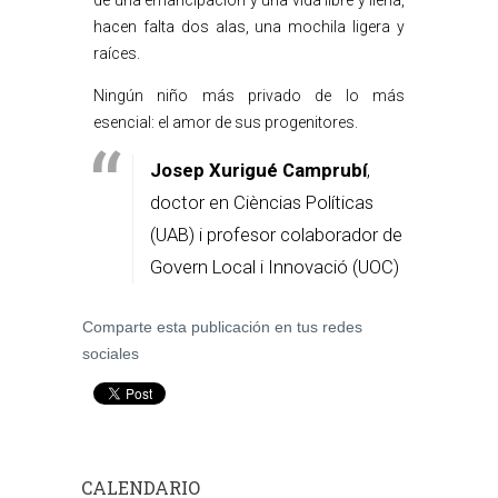
de una emancipación y una vida libre y llena,
hacen falta dos alas, una mochila ligera y
raíces.
Ningún niño más privado de lo más
esencial: el amor de sus progenitores.
Josep Xurigué Camprubí
,
doctor en Cièncias Políticas
(UAB) i profesor colaborador de
Govern Local i Innovació (UOC)
Comparte esta publicación en tus redes
sociales
CALENDARIO