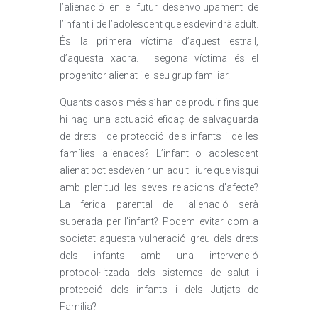
l’alienació en el futur desenvolupament de
l’infant i de l’adolescent que esdevindrà adult.
És la primera víctima d’aquest estrall,
d’aquesta xacra. I segona víctima és el
progenitor alienat i el seu grup familiar.
Quants casos més s’han de produir fins que
hi hagi una actuació eficaç de salvaguarda
de drets i de protecció dels infants i de les
famílies alienades? L’infant o adolescent
alienat pot esdevenir un adult lliure que visqui
amb plenitud les seves relacions d’afecte?
La ferida parental de l’alienació serà
superada per l’infant? Podem evitar com a
societat aquesta vulneració greu dels drets
dels infants amb una intervenció
protocol·litzada dels sistemes de salut i
protecció dels infants i dels Jutjats de
Família?