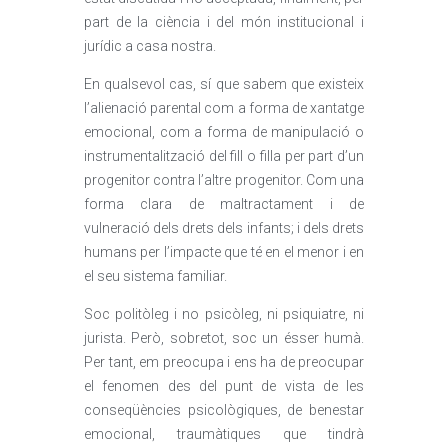
part de la ciència i del món institucional i
jurídic a casa nostra.
En qualsevol cas, sí que sabem que existeix
l’alienació parental com a forma de xantatge
emocional, com a forma de manipulació o
instrumentalització del fill o filla per part d’un
progenitor contra l’altre progenitor. Com una
forma clara de maltractament i de
vulneració dels drets dels infants; i dels drets
humans per l’impacte que té en el menor i en
el seu sistema familiar.
Soc politòleg i no psicòleg, ni psiquiatre, ni
jurista. Però, sobretot, soc un ésser humà.
Per tant, em preocupa i ens ha de preocupar
el fenomen des del punt de vista de les
conseqüències psicològiques, de benestar
emocional, traumàtiques que tindrà