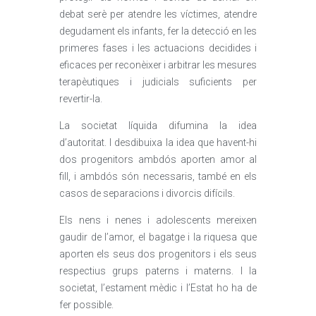
debat serè per atendre les víctimes, atendre
degudament els infants, fer la detecció en les
primeres fases i les actuacions decidides i
eficaces per reconèixer i arbitrar les mesures
terapèutiques i judicials suficients per
revertir-la.
La societat líquida difumina la idea
d’autoritat. I desdibuixa la idea que havent-hi
dos progenitors ambdós aporten amor al
fill, i ambdós són necessaris, també en els
casos de separacions i divorcis difícils.
Els nens i nenes i adolescents mereixen
gaudir de l’amor, el bagatge i la riquesa que
aporten els seus dos progenitors i els seus
respectius grups paterns i materns. I la
societat, l’estament mèdic i l’Estat ho ha de
fer possible.