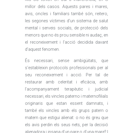
millor dels casos. Aquests pares i mares,
avis, oncles i familiars també són, reitero,
les segones víctimes d’un sistema de salut
mental i serveis socials, de protecció dels
menors que no és prou sensible ni audaç, en
el reconeixement i l’acció decidida davant
d’aquest fenomen.
És necessari, sense ambigüitats, que
s’estableixin protocols professionals per al
seu reconeixement i acció. Per tal de
restaurar amb celeritat i eficàcia, amb
l’acompanyament terapèutic i judicial
necessari, els vincles paterno i maternofilials
originaris que estan essent damnats, i
també els vincles amb els grups patern o
matern que estigui alienat: o no és greu que
els avis perdin els seus nets, per la decisió
alienadora i insana d’un pare o d’una mare? I