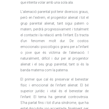
que intenta volar amb una sola ala.
L’alienació parental pot tenir diversos graus,
però en l’extrem, el progenitor alienat i tot el
grup parental alienat, tant sigui patern o
matern, perdrà progressivament i totalment
el contacte i la relació amb l’infant. Es tracta
d’un fenomen molt dur. De costos
emocionals i psicològics grans per a l’infant
o jove que és víctima de l’alienació. I
naturalment, difícil i dur per al progenitor
alienat i el seu grup parental, tant si és la
banda materna com la paterna.
El primer que cal és preservar el benestar
físic i emocional de l’infant alienat. El bé
superior jurídic i vital és el benestar de
l’infant. El tema ha generat controvèrsia.
S’ha parlat fins i tot d’una síndrome, que ha
estat discutida i no acceptada, finalment, per