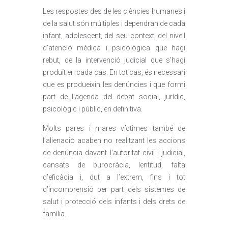
Les respostes des de les ciències humanes i
de la salut són múltiples i dependran de cada
infant, adolescent, del seu context, del nivell
d’atenció mèdica i psicològica que hagi
rebut, de la intervenció judicial que s’hagi
produït en cada cas. En tot cas, és necessari
que es produeixin les denúncies i que formi
part de l’agenda del debat social, jurídic,
psicològic i públic, en definitiva.
Molts pares i mares víctimes també de
l’alienació acaben no realitzant les accions
de denúncia davant l’autoritat civil i judicial,
cansats de burocràcia, lentitud, falta
d’eficàcia i, dut a l’extrem, fins i tot
d’incomprensió per part dels sistemes de
salut i protecció dels infants i dels drets de
família.