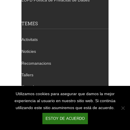
LOPD Política de Privacitat de Dades
TEMES
Activitats
Noticies
Recomanacions
Tallers
Xerrades
Utilizamos cookies para asegurar que damos la mejor
experiencia al usuario en nuestro sitio web. Si continúa
utilizando este sitio asumiremos que está de acuerdo.
TELÈFONS DE CONTACTE
ESTOY DE ACUERDO
Barcelona: 932 640 655