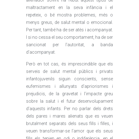
alienador sovint ha rebut aquest tipus de
maltractament en la seva infància i el
repeteix, o bé mostra problemes, més o
menys greus, de salut mental o emocional.
Per tant, també ha de ser atès i acompanyat.
I si no cessa el seu comportament, ha de ser
sancionat per l’autoritat, a banda
d’acompanyat.
Però en tot cas, és imprescindible que els
serveis de salut mental públics i privats
infantojuvenils siguin conscients, sense
eufemismes i allunyats d’apriorismes i
prejudicis, de la gravetat i l’impacte greu
sobre la salut i el futur desenvolupament
d’aquests infants. Per no parlar dels drets
dels pares i mares alienats que es veuen
brutalment separats dels seus fills i filles, i
veuen transformar-se l’amor que els seus
fills els tenien en odi o indiferència, en el