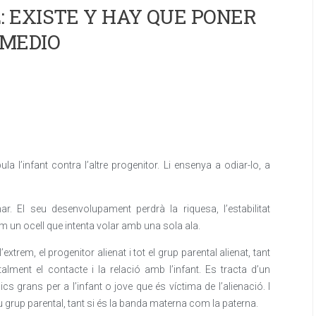
 EXISTE Y HAY QUE PONER
MEDIO
a l’infant contra l’altre progenitor. Li ensenya a odiar-lo, a
. El seu desenvolupament perdrà la riquesa, l’estabilitat
m un ocell que intenta volar amb una sola ala.
extrem, el progenitor alienat i tot el grup parental alienat, tant
alment el contacte i la relació amb l’infant. Es tracta d’un
 grans per a l’infant o jove que és víctima de l’alienació. I
 seu grup parental, tant si és la banda materna com la paterna.