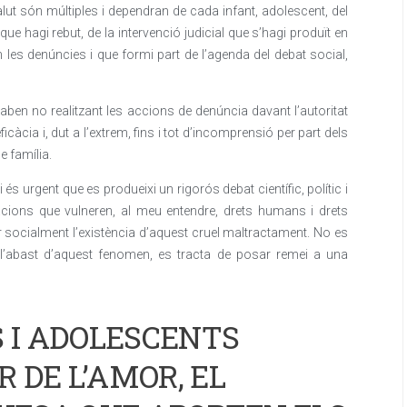
lut són múltiples i dependran de cada infant, adolescent, del
que hagi rebut, de la intervenció judicial que s’hagi produït en
 les denúncies i que formi part de l’agenda del debat social,
aben no realitzant les accions de denúncia davant l’autoritat
’eficàcia i, dut a l’extrem, fins i tot d’incomprensió per part dels
e família.
s urgent que es produeixi un rigorós debat científic, polític i
uacions que vulneren, al meu entendre, drets humans i drets
zar socialment l’existència d’aquest cruel maltractament. No es
 l’abast d’aquest fenomen, es tracta de posar remei a una
S I ADOLESCENTS
 DE L’AMOR, EL