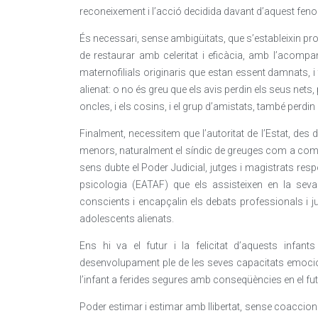
reconeixement i l’acció decidida davant d’aquest fen
És necessari, sense ambigüitats, que s’estableixin pro
de restaurar amb celeritat i eficàcia, amb l’acompan
maternofilials originaris que estan essent damnats, 
alienat: o no és greu que els avis perdin els seus nets,
oncles, i els cosins, i el grup d’amistats, també perdi
Finalment, necessitem que l’autoritat de l’Estat, des d
menors, naturalment el síndic de greuges com a comis
sens dubte el Poder Judicial, jutges i magistrats res
psicologia (EATAF) que els assisteixen en la seva v
conscients i encapçalin els debats professionals i j
adolescents alienats.
Ens hi va el futur i la felicitat d’aquests infa
desenvolupament ple de les seves capacitats emocio
l’infant a ferides segures amb conseqüències en el fut
Poder estimar i estimar amb llibertat, sense coaccion