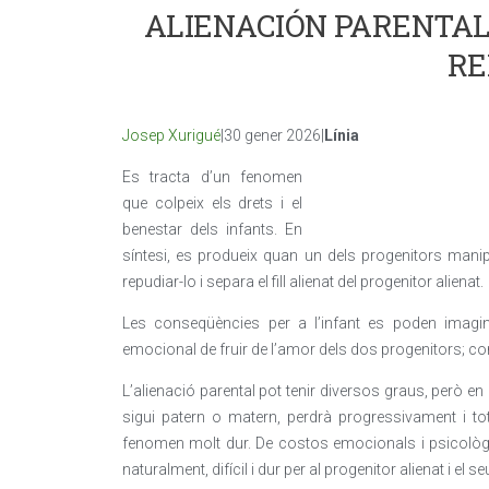
ALIENACIÓN PARENTAL:
RE
Josep Xurigué
|30 gener 2026|
Línia
Es tracta d’un fenomen
que colpeix els drets i el
benestar dels infants. En
síntesi, es produeix quan un dels progenitors manipul
repudiar-lo i separa el fill alienat del progenitor alienat.
Les conseqüències per a l’infant es poden imaginar
emocional de fruir de l’amor dels dos progenitors; co
L’alienació parental pot tenir diversos graus, però en l’
sigui patern o matern, perdrà progressivament i tot
fenomen molt dur. De costos emocionals i psicològics
naturalment, difícil i dur per al progenitor alienat i el