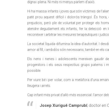
digna i plena. Ni més ni menys parlem d’això.
Hi ha massa infants i joves que són víctimes de l’alie
patit prou aquest difícil i dolorós tràngol. És hora
prejudicis, però ple de voluntat per protegir els ho
atendre degudament els infants, fer la detecció en 
reconèixer i arbitrar les mesures terapèutiques i judicial
La societat líquida difumina la idea d’autoritat. I d
amor al fill, i ambdós són necessaris, també en els ca
Els nens i nenes i adolescents mereixen gaudir de
progenitors i els seus respectius grups paterns i ma
possible.
Per viure bé i per volar, com a metàfora d’una emanci
lleugera i arrels.
Cap infant més privat d’allò més essencial: l’amor del
Josep Xurigué Camprubí
, doctor en 