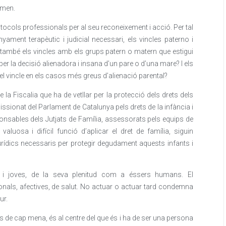
omen.
tocols professionals per al seu reconeixement i acció. Per tal
yament terapèutic i judicial necessari, els vincles paterno i
i també els vincles amb els grups patern o matern que estigui
 per la decisió alienadora i insana d’un pare o d’una mare? I els
n el vincle en els casos més greus d’alienació parental?
e la Fiscalia que ha de vetllar per la protecció dels drets dels
sionat del Parlament de Catalunya pels drets de la infància i
ponsables dels Jutjats de Família, assessorats pels equips de
aluosa i difícil funció d’aplicar el dret de família, siguin
urídics necessaris per protegir degudament aquests infants i
nts i joves, de la seva plenitud com a éssers humans. El
nals, afectives, de salut. No actuar o actuar tard condemna
ur.
s de cap mena, és al centre del que és i ha de ser una persona