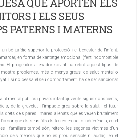
QUESA QUE APORTEN ELS
ITORS I ELS SEUS
PS PATERNS I MATERNS
 bé jurídic superior la protecció i el benestar de l’infant.
emmarcar, en forma de xantatge emocional (fent incompatible
eix. El progenitor alienador sovint ha rebut aquest tipus de
 bé mostra problemes, més o menys greus, de salut mental o
yat. I si no cessa el seu comportament, ha de ser sancionat
alut mental públics i privats infantojuvenils siguin conscients,
is, de la gravetat i l’impacte greu sobre la salut i el futur
ls drets dels pares i mares alienats que es veuen brutalment
 l’amor que els seus fills els tenien en odi o indiferència, en el
es i familiars també són, reitero, les segones víctimes d’un
ecció dels menors que no és prou sensible ni audaç, en el