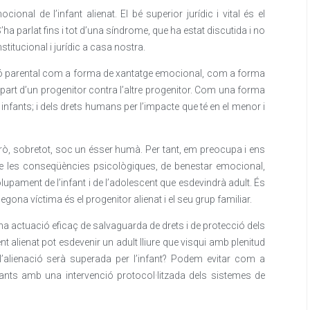
ional de l’infant alienat. El bé superior jurídic i vital és el
’ha parlat fins i tot d’una síndrome, que ha estat discutida i no
stitucional i jurídic a casa nostra.
ació parental com a forma de xantatge emocional, com a forma
er part d’un progenitor contra l’altre progenitor. Com una forma
infants; i dels drets humans per l’impacte que té en el menor i
 Però, sobretot, soc un ésser humà. Per tant, em preocupa i ens
e les conseqüències psicològiques, de benestar emocional,
lupament de l’infant i de l’adolescent que esdevindrà adult. És
egona víctima és el progenitor alienat i el seu grup familiar.
a actuació eficaç de salvaguarda de drets i de protecció dels
nt alienat pot esdevenir un adult lliure que visqui amb plenitud
 l’alienació serà superada per l’infant? Podem evitar com a
fants amb una intervenció protocol·litzada dels sistemes de