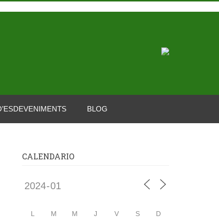
D’ESDEVENIMENTS
BLOG
CALENDARIO
L
M
M
J
V
S
D