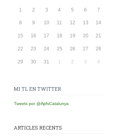
1
2
3
4
5
6
7
8
9
10
11
12
13
14
15
16
17
18
19
20
21
22
23
24
25
26
27
28
29
30
31
1
2
3
4
MI TL EN TWITTER
Tweets por @ApfsCatalunya
ARTICLES RECENTS