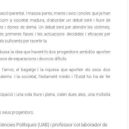
nació parental. I massa pares, mares i avis i oncles que ja han
, com a societat madura, d’abordar un debat serè i lliure de
mes i dones de demà. Un debat serè per atendre les víctimes,
les primeres fases i les actuacions decidides i eficaces per
s suficients per revertir-la.
esdibuixa la idea que havent-hi dos progenitors ambdós aporten
sos de separacions i divorcis difícils.
 l’amor, el bagatge i la riquesa que aporten els seus dos
terns. I la societat, l’estament mèdic i l’Estat ho ha de fer
pació i una vida lliure i plena, calen dues ales, una motxilla
s seus progenitors.
Ciències Polítiques (UAB) i professor col·laborador de