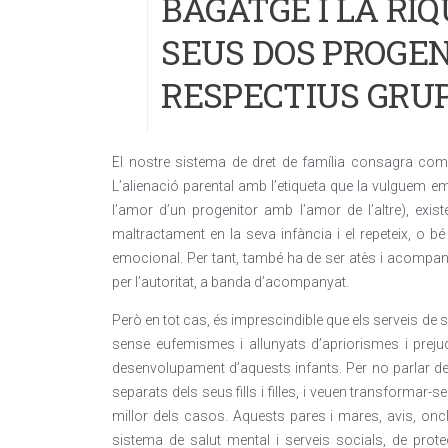
BAGATGE I LA RI
SEUS DOS PROGEN
RESPECTIUS GRU
El nostre sistema de dret de família consagra com un
L’alienació parental amb l’etiqueta que la vulguem 
l’amor d’un progenitor amb l’amor de l’altre), exist
maltractament en la seva infància i el repeteix, o
emocional. Per tant, també ha de ser atès i acompan
per l’autoritat, a banda d’acompanyat.
Però en tot cas, és imprescindible que els serveis de s
sense eufemismes i allunyats d’apriorismes i prejudic
desenvolupament d’aquests infants. Per no parlar de
separats dels seus fills i filles, i veuen transformar-se
millor dels casos. Aquests pares i mares, avis, oncl
sistema de salut mental i serveis socials, de prot