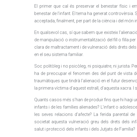
El primer que cal és preservar el benestar físic i emoc
benestar de l’infant. El tema ha generat controvèrsia. S
acceptada, finalment, per part de la ciència i del món in
En qualsevol cas, sí que sabem que existeix l’alien
de manipulació o instrumentalització del fill o filla p
clara de maltractament i de vulneració dels drets dels 
en el seu sistema familiar.
Soc politòleg i no psicòleg, ni psiquiatre, ni jurista.
ha de preocupar el fenomen des del punt de vista d
traumàtiques que tindrà l’alienació en el futur desenvo
la primera víctima d’aquest estrall, d’aquesta xacra. I s
Quants casos més s’han de produir fins que hi hagi un
infants i de les famílies alienades? L’infant o adolesce
les seves relacions d’afecte? La ferida parental de
societat aquesta vulneració greu dels drets dels in
salut i protecció dels infants i dels Jutjats de Família?