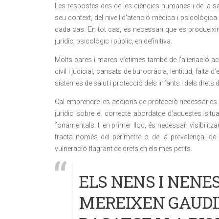
Les respostes des de les ciències humanes i de la sa
seu context, del nivell d’atenció mèdica i psicològica 
cada cas. En tot cas, és necessari que es produeixin
jurídic, psicològic i públic, en definitiva.
Molts pares i mares víctimes també de l’alienació ac
civil i judicial, cansats de burocràcia, lentitud, falta d
sistemes de salut i protecció dels infants i dels drets d
Cal emprendre les accions de protecció necessàries i é
jurídic sobre el correcte abordatge d’aquestes sit
fonamentals. I, en primer lloc, és necessari visibilit
tracta només del perímetre o de la prevalença, de
vulneració flagrant de drets en els més petits.
ELS NENS I NENE
MEREIXEN GAUDIR