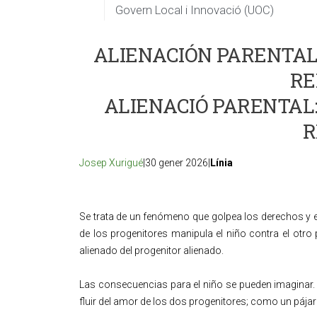
Govern Local i Innovació (UOC)
ALIENACIÓN PARENTAL:
RE
ALIENACIÓ PARENTAL:
R
Josep Xurigué
|30 gener 2026|
Línia
Se trata de un fenómeno que golpea los derechos y e
de los progenitores manipula el niño contra el otro p
alienado del progenitor alienado.
Las consecuencias para el niño se pueden imaginar. S
fluir del amor de los dos progenitores; como un pájar