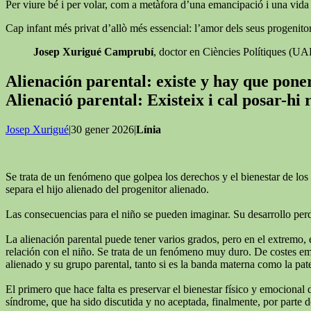
Per viure bé i per volar, com a metàfora d’una emancipació i una vida ll
Cap infant més privat d’allò més essencial: l’amor dels seus progenitor
Josep Xurigué Camprubí
, doctor en Ciències Polítiques (U
Alienación parental: existe y hay que pon
Alienació parental: Existeix i cal posar-hi
Josep Xurigué
|30 gener 2026|
Línia
Se trata de un fenómeno que golpea los derechos y el bienestar de los 
separa el hijo alienado del progenitor alienado.
Las consecuencias para el niño se pueden imaginar. Su desarrollo perde
La alienación parental puede tener varios grados, pero en el extremo, 
relación con el niño. Se trata de un fenómeno muy duro. De costes emoc
alienado y su grupo parental, tanto si es la banda materna como la pat
El primero que hace falta es preservar el bienestar físico y emocional 
síndrome, que ha sido discutida y no aceptada, finalmente, por parte de