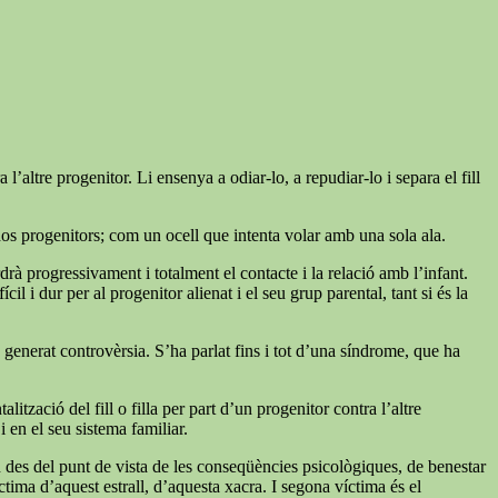
’altre progenitor. Li ensenya a odiar-lo, a repudiar-lo i separa el fill
dos progenitors; com un ocell que intenta volar amb una sola ala.
rdrà progressivament i totalment el contacte i la relació amb l’infant.
l i dur per al progenitor alienat i el seu grup parental, tant si és la
ha generat controvèrsia. S’ha parlat fins i tot d’una síndrome, que ha
zació del fill o filla per part d’un progenitor contra l’altre
 en el seu sistema familiar.
n des del punt de vista de les conseqüències psicològiques, de benestar
tima d’aquest estrall, d’aquesta xacra. I segona víctima és el