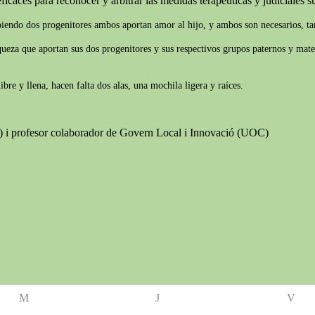
ficaces para reconocer y arbitrar las medidas terapéuticas y judiciales suf
biendo dos progenitores ambos aportan amor al hijo, y ambos son necesarios, tam
iqueza que aportan sus dos progenitores y sus respectivos grupos paternos y mate
re y llena, hacen falta dos alas, una mochila ligera y raíces.
B) i profesor colaborador de Govern Local i Innovació (UOC)
M
J
V