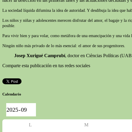
hacer la detección en las primeras fases y las actuaciones decididas y e
La sociedad líquida difumina la idea de autoridad. Y desdibuja la idea que ha
Los niños y niñas y adolescentes merecen disfrutar del amor, el bagaje y la r
posible.
Para vivir bien y para volar, como metáfora de una emancipación y una vida lib
Ningún niño más privado de lo más esencial: el amor de sus progenitores.
Josep Xurigué Camprubí
, doctor en Cièncias Políticas (UA
Comparte esta publicación en tus redes sociales
Calendario
L
M