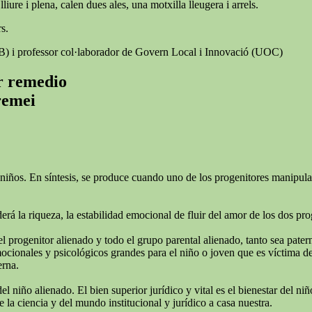
iure i plena, calen dues ales, una motxilla lleugera i arrels.
s.
AB) i professor col·laborador de Govern Local i Innovació (UOC)
er remedio
 remei
niños. En síntesis, se produce cuando uno de los progenitores manipula e
rá la riqueza, la estabilidad emocional de fluir del amor de los dos pro
el progenitor alienado y todo el grupo parental alienado, tanto sea pate
ionales y psicológicos grandes para el niño o joven que es víctima de l
erna.
del niño alienado. El bien superior jurídico y vital es el bienestar del 
 la ciencia y del mundo institucional y jurídico a casa nuestra.