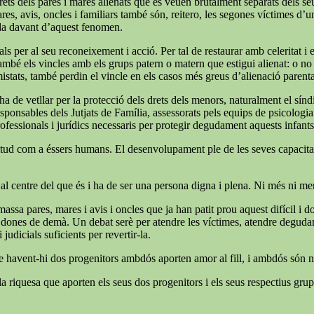
ets dels pares i mares alienats que es veuen brutalment separats dels seus f
ares, avis, oncles i familiars també són, reitero, les segones víctimes d’
ida davant d’aquest fenomen.
ls per al seu reconeixement i acció. Per tal de restaurar amb celeritat i
també els vincles amb els grups patern o matern que estigui alienat: o no é
mistats, també perdin el vincle en els casos més greus d’alienació parent
e ha de vetllar per la protecció dels drets dels menors, naturalment el s
 responsables dels Jutjats de Família, assessorats pels equips de psicologi
rofessionals i jurídics necessaris per protegir degudament aquests infants
 plenitud com a éssers humans. El desenvolupament ple de les seves capaci
 al centre del que és i ha de ser una persona digna i plena. Ni més ni m
massa pares, mares i avis i oncles que ja han patit prou aquest difícil i
 i dones de demà. Un debat serè per atendre les víctimes, atendre degudame
judicials suficients per revertir-la.
ue havent-hi dos progenitors ambdós aporten amor al fill, i ambdós són ne
a riquesa que aporten els seus dos progenitors i els seus respectius grups 