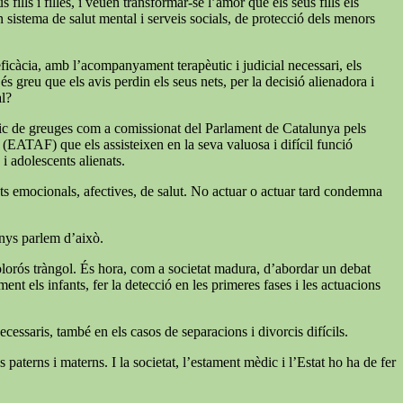
ills i filles, i veuen transformar-se l’amor que els seus fills els
un sistema de salut mental i serveis socials, de protecció dels menors
 eficàcia, amb l’acompanyament terapèutic i judicial necessari, els
s greu que els avis perdin els seus nets, per la decisió alienadora i
al?
índic de greuges com a comissionat del Parlament de Catalunya pels
a (EATAF) que els assisteixen en la seva valuosa i difícil funció
 i adolescents alienats.
tats emocionals, afectives, de salut. No actuar o actuar tard condemna
enys parlem d’això.
 dolorós tràngol. És hora, com a societat madura, d’abordar un debat
nt els infants, fer la detecció en les primeres fases i les actuacions
cessaris, també en els casos de separacions i divorcis difícils.
paterns i materns. I la societat, l’estament mèdic i l’Estat ho ha de fer