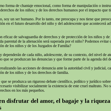
omo forma de chantaje emocional, como forma de manipulación o instrumen
derechos de los niños; y de los derechos humanos por el impacto que tie
todo, soy un ser humano. Por lo tanto, me preocupa y nos tiene que preo
ión en el futuro desarrollo del niño y del adolescente que acontecerá adu
 eficaz de salvaguardia de derechos y de protección de los niños y de 
rida parental de la alienación será superada por el niño? Podemos evitar
ión de los niños y de los Juzgados de Familia?
 y dependerán de cada niño, adolescente, de su contexto, del nivel de a
o que se produzcan las denuncias y que forme parte de la agenda del deba
izando las acciones de denuncia ante la autoridad civil y judicial, cans
ón de los niños y de los derechos de familia.
ue se produzca un riguroso debate científico, político y jurídico sobre
ario visibilizar socialmente la existencia de este cruel maltrato. No se
erechos en los más pequeños.
n disfrutar del amor, el bagaje y la riqueza
s