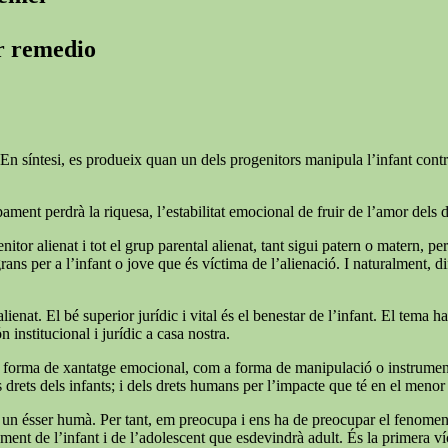
er remedio
En síntesi, es produeix quan un dels progenitors manipula l’infant contra l
ment perdrà la riquesa, l’estabilitat emocional de fruir de l’amor dels 
nitor alienat i tot el grup parental alienat, tant sigui patern o matern, pe
 per a l’infant o jove que és víctima de l’alienació. I naturalment, difíci
lienat. El bé superior jurídic i vital és el benestar de l’infant. El tema 
n institucional i jurídic a casa nostra.
forma de xantatge emocional, com a forma de manipulació o instrumentalit
rets dels infants; i dels drets humans per l’impacte que té en el menor i
 soc un ésser humà. Per tant, em preocupa i ens ha de preocupar el fenome
ent de l’infant i de l’adolescent que esdevindrà adult. És la primera víc