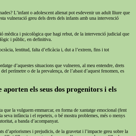
nades? L’infant o adolescent alienat pot esdevenir un adult lliure que
esta vulneració greu dels drets dels infants amb una intervenció
ió mèdica i psicològica que hagi rebut, de la intervenció judicial que
ògic i públic, en definitiva.
cia, lentitud, falta d’eficàcia i, dut a l’extrem, fins i tot
bordatge d’aquestes situacions que vulneren, al meu entendre, drets
s del perímetre o de la prevalença, de l’abast d’aquest fenomen, es
 aporten els seus dos progenitors i els
iqueta que la vulguem emmarcar, en forma de xantatge emocional (fent
 la seva infància i el repeteix, o bé mostra problemes, més o menys
autoritat, a banda d’acompanyat.
s d’apriorismes i prejudicis, de la gravetat i l’impacte greu sobre la