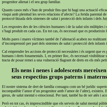
progenitor alienat i el seu grup familiar.
Quants casos més s’han de produir fins que hi hagi una actuació eficaç 
visqui amb plenitud les seves relacions d’afecte? La ferida parental de
protocol·litzada dels sistemes de salut i protecció dels infants i dels Ju
Les respostes des de les ciències humanes i de la salut són múltiples i
s’hagi produït en cada cas. En tot cas, és necessari que es produeixin le
Molts pares i mares víctimes també de l’alienació acaben no realitzant les
d’incomprensió per part dels sistemes de salut i protecció dels infants i
Cal emprendre les accions de protecció necessàries i és urgent que es p
humans i drets fonamentals. I, en primer lloc, és necessari visibilitza
tracta de posar remei a una vulneració flagrant de drets en els més peti
Els nens i nenes i adolescents mereixen 
seus respectius grups paterns i matern
El nostre sistema de dret de família consagra com un bé jurídic superi
incompatible l’amor d’un progenitor amb l’amor de l’altre), existeix. 
greus, de salut mental o emocional. Per tant, també ha de ser atès i a
Però en tot cas, és imprescindible que els serveis de salut mental públi