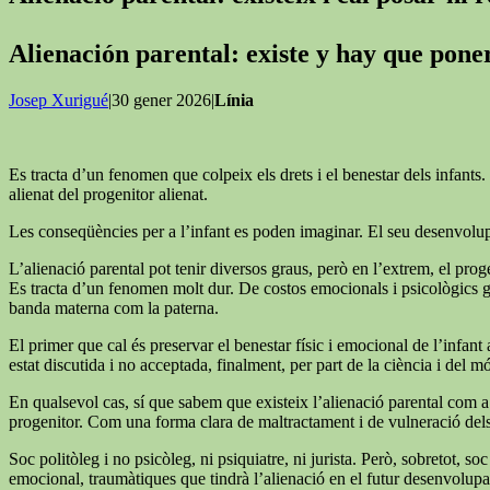
Alienación parental: existe y hay que pon
Josep Xurigué
|30 gener 2026|
Línia
Es tracta d’un fenomen que colpeix els drets i el benestar dels infants. 
alienat del progenitor alienat.
Les conseqüències per a l’infant es poden imaginar. El seu desenvolupa
L’alienació parental pot tenir diversos graus, però en l’extrem, el proge
Es tracta d’un fenomen molt dur. De costos emocionals i psicològics grans
banda materna com la paterna.
El primer que cal és preservar el benestar físic i emocional de l’infant a
estat discutida i no acceptada, finalment, per part de la ciència i del mó
En qualsevol cas, sí que sabem que existeix l’alienació parental com a 
progenitor. Com una forma clara de maltractament i de vulneració dels d
Soc politòleg i no psicòleg, ni psiquiatre, ni jurista. Però, sobretot,
emocional, traumàtiques que tindrà l’alienació en el futur desenvolupam