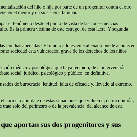
talización del hijo o hija por parte de un progenitor contra el otro
ne en el menor y en su sistema familiar.
cupar el fenómeno desde el punto de vista de las consecuencias
lto. Es la primera víctima de este estrago, de esta lacra. Y segunda
las familias alienadas? El niño o adolescente alienado puede acontecer
 como sociedad esta vulneración grave de los derechos de los niños
tención médica y psicológica que haya recibido, de la intervención
te social, jurídico, psicológico y público, en definitiva.
ados de burocracia, lentitud, falta de eficacia y, llevado al extremo,
 el correcto abordaje de estas situaciones que vulneren, en mi opinión,
 trata solo del perímetro o de la prevalencia, del alcance de este
 que aportan sus dos progenitores y sus