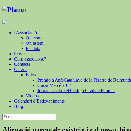
L’associació
Qui som
On estem
Estatuts
Serveis
Com associar-se?
Contacte
Galeria
Fotos
Premio a ApfsCatalunya de la Pizarra de Raimund
Cursa Mercé 2014
Jornadas sobre el Código Civil de Familia
Videos
Calendari d’Esdeveniments
Blog
Alienació parental: existeix i cal posar-hi 