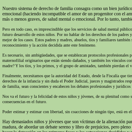
Nuestro sistema de derecho de familia consagra como un bien jurídico 
emocional (haciendo incompatible el amor de un progenitor con el amor 
más o menos graves, de salud mental o emocional. Por lo tanto, tamb
Pero en todo caso, es imprescindible que los servicios de salud mental público
futuro desarrollo de estos niños. Por no hablar de los derechos de los padres 
mejor de los casos. Estos padres y madres, abuelos, tíos y familiares también s
reconocimiento y la acción decidida ante este fenómeno.
Es necesario, sin ambigüedades, que se establezcan protocolos profesionales p
maternofilial originarios que están siendo dañados, y también los vínculos con
madre? Y los tíos, y los primos, y el grupo de amistades, también pierdan el v
Finalmente, necesitamos que la autoridad del Estado, desde la Fiscalía que t
derechos de la infancia y sin duda el Poder Judicial, jueces y magistrados res
de familia, sean conscientes y encabecen los debates profesionales y jurídicos
Nos va el futuro y la felicidad de estos niños y jóvenes, de su plenitud como 
consecuencias en el futuro.
Poder estimar y estimar con libertad, sin coacciones de ningún tipo, está en 
Hay demasiados niños y jóvenes que son víctimas de la alienación pare
madura, de abordar un debate sereno y libro de prejuicios, pero plen