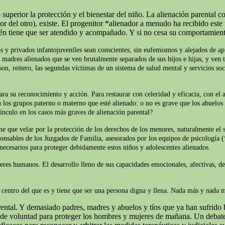
superior la protección y el bienestar del niño. La alienación parental c
del otro), existe. El progenitor *alienador a menudo ha recibido este t
ién tiene que ser atendido y acompañado. Y si no cesa su comportamien
s y privados infantojuveniles sean conscientes, sin eufemismos y alejados de apr
y madres alienados que se ven brutalmente separados de sus hijos e hijas, y ven t
on, reitero, las segundas víctimas de un sistema de salud mental y servicios soc
ara su reconocimiento y acción. Para restaurar con celeridad y eficacia, con el 
 los grupos paterno o materno que esté alienado: o no es grave que los abuelos 
ínculo en los casos más graves de alienación parental?
iene que velar por la protección de los derechos de los menores, naturalmente e
ponsables de los Juzgados de Familia, asesorados por los equipos de psicología (
 necesarios para proteger debidamente estos niños y adolescentes alienados.
seres humanos. El desarrollo lleno de sus capacidades emocionales, afectivas, d
el centro del que es y tiene que ser una persona digna y llena. Nada más y nada
ntal. Y demasiado padres, madres y abuelos y tíos que ya han sufrido b
o de voluntad para proteger los hombres y mujeres de mañana. Un debate 