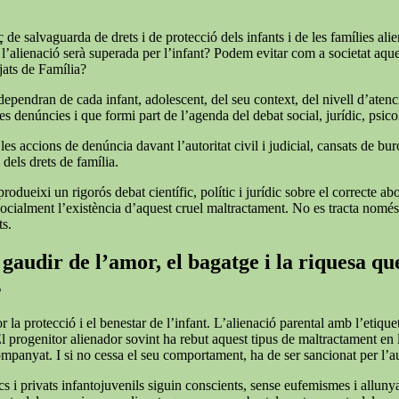
de salvaguarda de drets i de protecció dels infants i de les famílies alie
 l’alienació serà superada per l’infant? Podem evitar com a societat aqu
tjats de Família?
 dependran de cada infant, adolescent, del seu context, del nivell d’atenc
s denúncies i que formi part de l’agenda del debat social, jurídic, psicol
 accions de denúncia davant l’autoritat civil i judicial, cansats de burocrà
 dels drets de família.
rodueixi un rigorós debat científic, polític i jurídic sobre el correcte a
r socialment l’existència d’aquest cruel maltractament. No es tracta nomé
ts.
gaudir de l’amor, el bagatge i la riquesa que
s
or la protecció i el benestar de l’infant. L’alienació parental amb l’et
El progenitor alienador sovint ha rebut aquest tipus de maltractament en
companyat. I si no cessa el seu comportament, ha de ser sancionat per l’
cs i privats infantojuvenils siguin conscients, sense eufemismes i allunyat