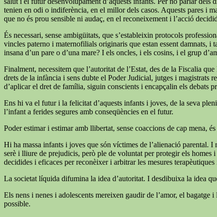
salut i el futur desenvolupament d’aquests infants. Per no parlar dels dr
tenien en odi o indiferència, en el millor dels casos. Aquests pares i m
que no és prou sensible ni audaç, en el reconeixement i l’acció decid
És necessari, sense ambigüitats, que s’estableixin protocols professiona
vincles paterno i maternofilials originaris que estan essent damnats, i 
insana d’un pare o d’una mare? I els oncles, i els cosins, i el grup d’a
Finalment, necessitem que l’autoritat de l’Estat, des de la Fiscalia qu
drets de la infància i sens dubte el Poder Judicial, jutges i magistrats
d’aplicar el dret de família, siguin conscients i encapçalin els debats p
Ens hi va el futur i la felicitat d’aquests infants i joves, de la seva
l’infant a ferides segures amb conseqüències en el futur.
Poder estimar i estimar amb llibertat, sense coaccions de cap mena, és
Hi ha massa infants i joves que són víctimes de l’alienació parental. I 
serè i lliure de prejudicis, però ple de voluntat per protegir els homes
decidides i eficaces per reconèixer i arbitrar les mesures terapèutiques i 
La societat líquida difumina la idea d’autoritat. I desdibuixa la idea q
Els nens i nenes i adolescents mereixen gaudir de l’amor, el bagatge i l
possible.