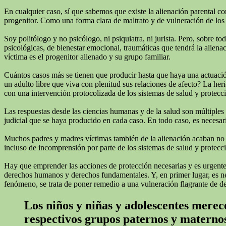
En cualquier caso, sí que sabemos que existe la alienación parental c
progenitor. Como una forma clara de maltrato y de vulneración de los 
Soy politólogo y no psicólogo, ni psiquiatra, ni jurista. Pero, sobre 
psicológicas, de bienestar emocional, traumáticas que tendrá la alienac
víctima es el progenitor alienado y su grupo familiar.
Cuántos casos más se tienen que producir hasta que haya una actuación
un adulto libre que viva con plenitud sus relaciones de afecto? La he
con una intervención protocolizada de los sistemas de salud y protecc
Las respuestas desde las ciencias humanas y de la salud son múltiples
judicial que se haya producido en cada caso. En todo caso, es necesari
Muchos padres y madres víctimas también de la alienación acaban no real
incluso de incomprensión por parte de los sistemas de salud y protecci
Hay que emprender las acciones de protección necesarias y es urgente q
derechos humanos y derechos fundamentales. Y, en primer lugar, es neces
fenómeno, se trata de poner remedio a una vulneración flagrante de d
Los niños y niñas y adolescentes merece
respectivos grupos paternos y materno