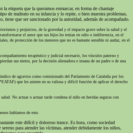
on la etiqueta que la queramos enmarcar, en forma de chantaje
ipo de maltrato en su infancia y lo repite, o bien muestra problemas,
to, tiene que ser sancionado por la autoridad, además de acompañado.
iorismos y prejuicios, de la gravedad y el impacto grave sobre la salud y el
ransformarse el amor que sus hijos les tenían en odio o indiferencia, en el
iales, de protección de los menores que no es bastante sensible ni audaz, en el
acompañamiento terapéutico y judicial necesario, los vínculos paterno y
pierdan sus nietos, por la decisión alienadora e insana de un padre o de una
l síndico de agravios como comisionado del Parlamento de Cataluña por los
*EATAF) que les asisten en su valiosa y difícil función de aplicar el derecho
e salud. No actuar o actuar tarde condena el niño en heridas seguras con
 menos hablamos de esto.
astante este difícil y doloroso trance. Es hora, como sociedad
sereno para atender las víctimas, atender debidamente los niños,