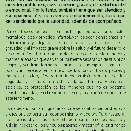
muestra problemas, más o menos graves, de salud mental
o emocional. Por lo tanto, también tiene que ser atendido y
acompañado. Y si no cesa su comportamiento, tiene que
ser sancionado por la autoridad, además de acompañado.
Pero en todo caso, es imprescindible que los servicios de salud
mental públicos y privados infantojuveniles sean conscientes, sin
eufemismos y alejados de apriorismos y prejuicios, de la
gravedad y el impacto grave sobre la salud y el futuro desarrollo
de estos niños. Por no hablar de los derechos de los padres y
madres alienados que se ven brutalmente separados de sus hijos
e hijas, y ven transformarse el amor que sus hijos les tenían en
odio o indiferencia, en el mejor de los casos. Estos padres y
madres, abuelos, tíos y familiares también son, reitero, las
segundas víctimas de un sistema de salud mental y servicios
sociales, de protección de los menores que no es bastante
sensible ni audaz, en el reconocimiento y la acción decidida ante
este fenómeno.
Es necesario, sin ambigüedades, que se establezcan protocolos
profesionales para su reconocimiento y acción. Para restaurar
con celeridad y eficacia, con el acompañamiento terapéutico y
judicial necesario, los vínculos paterno y maternofilial originarios
que están siendo dañados, y también los vínculos con los