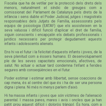
Fiscalia que ha de vetllar per la protecció dels drets dels
menors, naturalment el síndic de greuges com a
comissionat del Parlament de Catalunya pels drets de la
infància i sens dubte el Poder Judicial, jutges i magistrats
responsables dels Jutjats de Família, assessorats pels
equips de psicologia (EATAF) que els assisteixen en la
seva valuosa i difícil funció d’aplicar el dret de família,
siguin conscients i encapçalin els debats professionals i
jurídics necessaris per protegir degudament aquests
infants i adolescents alienats.
Ens hi va el futur i la felicitat d’aquests infants i joves, de la
seva plenitud com a éssers humans. El desenvolupament
ple de les seves capacitats emocionals, afectives, de
salut. No actuar o actuar tard condemna l’infant a ferides
segures amb conseqüències en el futur.
Poder estimar i estimar amb llibertat, sense coaccions de
cap mena, és al centre del que és i ha de ser una persona
digna i plena. Ni més ni menys parlem d’això.
Hi ha massa infants i joves que són víctimes de l’alienació
parental. I massa pares, mares i avis i oncles que ja han
patit prou aquest difícil i dolorós tràngol. És hora, com a