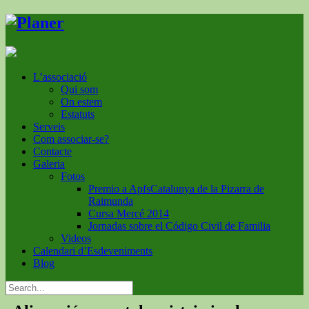
L’associació
Qui som
On estem
Estatuts
Serveis
Com associar-se?
Contacte
Galeria
Fotos
Premio a ApfsCatalunya de la Pizarra de
Raimunda
Cursa Mercé 2014
Jornadas sobre el Código Civil de Familia
Videos
Calendari d’Esdeveniments
Blog