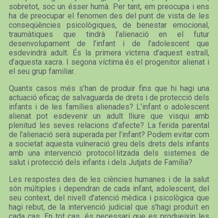
sobretot, soc un ésser humà. Per tant, em preocupa i ens
ha de preocupar el fenomen des del punt de vista de les
conseqüències psicològiques, de benestar emocional,
traumàtiques que tindrà l’alienació en el futur
desenvolupament de l’infant i de l’adolescent que
esdevindrà adult. És la primera víctima d’aquest estrall,
d’aquesta xacra. I segona víctima és el progenitor alienat i
el seu grup familiar.
Quants casos més s’han de produir fins que hi hagi una
actuació eficaç de salvaguarda de drets i de protecció dels
infants i de les famílies alienades? L’infant o adolescent
alienat pot esdevenir un adult lliure que visqui amb
plenitud les seves relacions d’afecte? La ferida parental
de l’alienació serà superada per l’infant? Podem evitar com
a societat aquesta vulneració greu dels drets dels infants
amb una intervenció protocol·litzada dels sistemes de
salut i protecció dels infants i dels Jutjats de Família?
Les respostes des de les ciències humanes i de la salut
són múltiples i dependran de cada infant, adolescent, del
seu context, del nivell d’atenció mèdica i psicològica que
hagi rebut, de la intervenció judicial que s’hagi produït en
cada cas. En tot cas, és necessari que es produeixin les