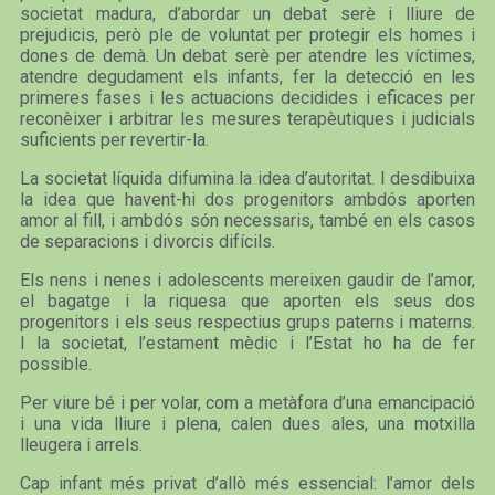
societat madura, d’abordar un debat serè i lliure de
prejudicis, però ple de voluntat per protegir els homes i
dones de demà. Un debat serè per atendre les víctimes,
atendre degudament els infants, fer la detecció en les
primeres fases i les actuacions decidides i eficaces per
reconèixer i arbitrar les mesures terapèutiques i judicials
suficients per revertir-la.
La societat líquida difumina la idea d’autoritat. I desdibuixa
la idea que havent-hi dos progenitors ambdós aporten
amor al fill, i ambdós són necessaris, també en els casos
de separacions i divorcis difícils.
Els nens i nenes i adolescents mereixen gaudir de l’amor,
el bagatge i la riquesa que aporten els seus dos
progenitors i els seus respectius grups paterns i materns.
I la societat, l’estament mèdic i l’Estat ho ha de fer
possible.
Per viure bé i per volar, com a metàfora d’una emancipació
i una vida lliure i plena, calen dues ales, una motxilla
lleugera i arrels.
Cap infant més privat d’allò més essencial: l’amor dels