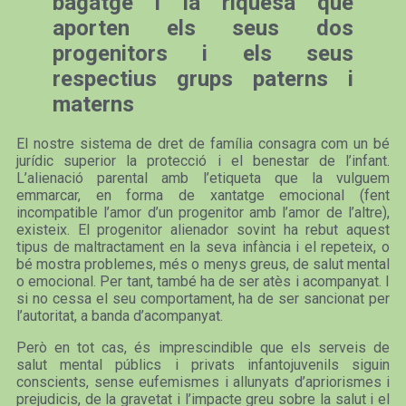
bagatge i la riquesa que
aporten els seus dos
progenitors i els seus
respectius grups paterns i
materns
El nostre sistema de dret de família consagra com un bé
jurídic superior la protecció i el benestar de l’infant.
L’alienació parental amb l’etiqueta que la vulguem
emmarcar, en forma de xantatge emocional (fent
incompatible l’amor d’un progenitor amb l’amor de l’altre),
existeix. El progenitor alienador sovint ha rebut aquest
tipus de maltractament en la seva infància i el repeteix, o
bé mostra problemes, més o menys greus, de salut mental
o emocional. Per tant, també ha de ser atès i acompanyat. I
si no cessa el seu comportament, ha de ser sancionat per
l’autoritat, a banda d’acompanyat.
Però en tot cas, és imprescindible que els serveis de
salut mental públics i privats infantojuvenils siguin
conscients, sense eufemismes i allunyats d’apriorismes i
prejudicis, de la gravetat i l’impacte greu sobre la salut i el