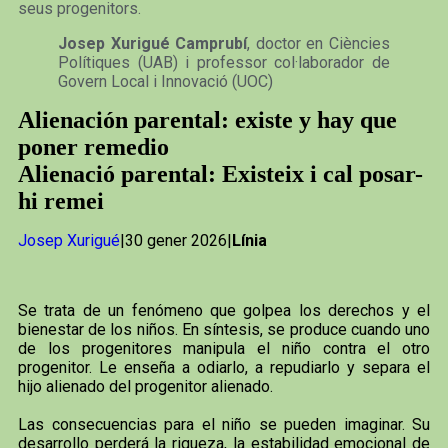
seus progenitors.
Josep Xurigué Camprubí
, doctor en Ciències
Polítiques (UAB) i professor col·laborador de
Govern Local i Innovació (UOC)
Alienación parental: existe y hay que
poner remedio
Alienació parental: Existeix i cal posar-
hi remei
Josep Xurigué
|30 gener 2026|
Línia
Se trata de un fenómeno que golpea los derechos y el
bienestar de los niños. En síntesis, se produce cuando uno
de los progenitores manipula el niño contra el otro
progenitor. Le enseña a odiarlo, a repudiarlo y separa el
hijo alienado del progenitor alienado.
Las consecuencias para el niño se pueden imaginar. Su
desarrollo perderá la riqueza, la estabilidad emocional de