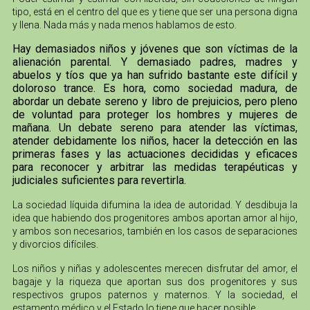
tipo, está en el centro del que es y tiene que ser una persona digna
y llena. Nada más y nada menos hablamos de esto.
Hay demasiados niños y jóvenes que son víctimas de la
alienación parental. Y demasiado padres, madres y
abuelos y tíos que ya han sufrido bastante este difícil y
doloroso trance. Es hora, como sociedad madura, de
abordar un debate sereno y libro de prejuicios, pero pleno
de voluntad para proteger los hombres y mujeres de
mañana. Un debate sereno para atender las víctimas,
atender debidamente los niños, hacer la detección en las
primeras fases y las actuaciones decididas y eficaces
para reconocer y arbitrar las medidas terapéuticas y
judiciales suficientes para revertirla.
La sociedad líquida difumina la idea de autoridad. Y desdibuja la
idea que habiendo dos progenitores ambos aportan amor al hijo,
y ambos son necesarios, también en los casos de separaciones
y divorcios difíciles.
Los niños y niñas y adolescentes merecen disfrutar del amor, el
bagaje y la riqueza que aportan sus dos progenitores y sus
respectivos grupos paternos y maternos. Y la sociedad, el
estamento médico y el Estado lo tiene que hacer posible.