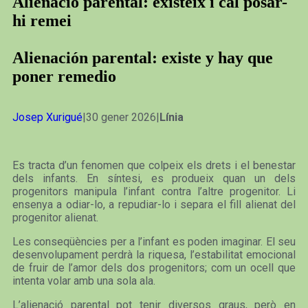
Alienació parental: existeix i cal posar-
hi remei
Alienación parental: existe y hay que
poner remedio
Josep Xurigué
|30 gener 2026|
Línia
Es tracta d’un fenomen que colpeix els drets i el benestar
dels infants. En síntesi, es produeix quan un dels
progenitors manipula l’infant contra l’altre progenitor. Li
ensenya a odiar-lo, a repudiar-lo i separa el fill alienat del
progenitor alienat.
Les conseqüències per a l’infant es poden imaginar. El seu
desenvolupament perdrà la riquesa, l’estabilitat emocional
de fruir de l’amor dels dos progenitors; com un ocell que
intenta volar amb una sola ala.
L’alienació parental pot tenir diversos graus, però en