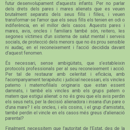
futur desenvolupament d’aquests infants. Per no parlar
dels drets dels pares i mares alienats que es veuen
brutalment separats dels seus fills i filles, i veuen
transformar-se l’amor que els seus fills els tenien en odi o
indiferència, en el millor dels casos. Aquests pares i
mares, avis, oncles i familiars també són, reitero, les
segones víctimes d’un sistema de salut mental i serveis
socials, de protecció dels menors que no és prou sensible
ni audaç, en el reconeixement i l’acció decidida davant
d’aquest fenomen.
És necessari, sense ambigüitats, que s’estableixin
protocols professionals per al seu reconeixement i acció.
Per tal de restaurar amb celeritat i eficàcia, amb
l’acompanyament terapèutic i judicial necessari, els vincles
paterno i maternofilials originaris que estan essent
damnats, i també els vincles amb els grups patern o
matern que estigui alienat: o no és greu que els avis perdin
els seus nets, per la decisió alienadora i insana d’un pare o
d’una mare? I els oncles, i els cosins, i el grup d’amistats,
també perdin el vincle en els casos més greus d’alienació
parental?
Finalment, necessitem que l’autoritat de l’Estat, des de la