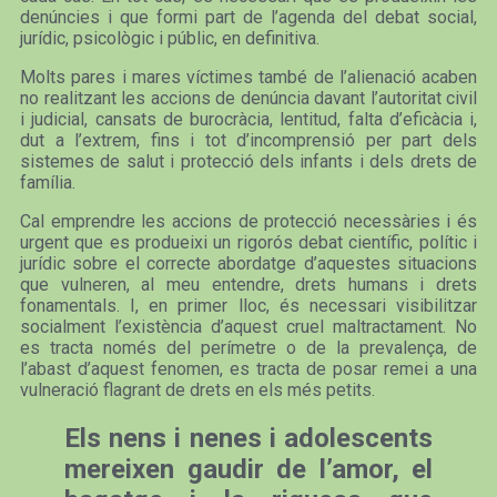
denúncies i que formi part de l’agenda del debat social,
jurídic, psicològic i públic, en definitiva.
Molts pares i mares víctimes també de l’alienació acaben
no realitzant les accions de denúncia davant l’autoritat civil
i judicial, cansats de burocràcia, lentitud, falta d’eficàcia i,
dut a l’extrem, fins i tot d’incomprensió per part dels
sistemes de salut i protecció dels infants i dels drets de
família.
Cal emprendre les accions de protecció necessàries i és
urgent que es produeixi un rigorós debat científic, polític i
jurídic sobre el correcte abordatge d’aquestes situacions
que vulneren, al meu entendre, drets humans i drets
fonamentals. I, en primer lloc, és necessari visibilitzar
socialment l’existència d’aquest cruel maltractament. No
es tracta només del perímetre o de la prevalença, de
l’abast d’aquest fenomen, es tracta de posar remei a una
vulneració flagrant de drets en els més petits.
Els nens i nenes i adolescents
mereixen gaudir de l’amor, el