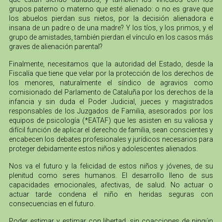
grupos paterno o materno que esté alienado: o no es grave que
los abuelos pierdan sus nietos, por la decisión alienadora e
insana de un padre o de una madre? Y los tíos, y los primos, y el
grupo de amistades, también pierdan el vínculo en los casos más
graves de alienación parental?
Finalmente, necesitamos que la autoridad del Estado, desde la
Fiscalía que tiene que velar por la protección de los derechos de
los menores, naturalmente el síndico de agravios como
comisionado del Parlamento de Cataluña por los derechos de la
infancia y sin duda el Poder Judicial, jueces y magistrados
responsables de los Juzgados de Familia, asesorados por los
equipos de psicología (*EATAF) que les asisten en su valiosa y
difícil función de aplicar el derecho de familia, sean conscientes y
encabecen los debates profesionales y jurídicos necesarios para
proteger debidamente estos niños y adolescentes alienados.
Nos va el futuro y la felicidad de estos niños y jóvenes, de su
plenitud como seres humanos. El desarrollo lleno de sus
capacidades emocionales, afectivas, de salud. No actuar o
actuar tarde condena el niño en heridas seguras con
consecuencias en el futuro.
Poder estimar y estimar con libertad, sin coacciones de ningún