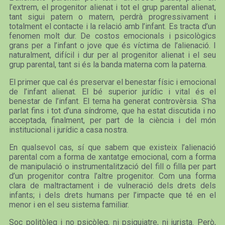
l’extrem, el progenitor alienat i tot el grup parental alienat,
tant sigui patern o matern, perdrà progressivament i
totalment el contacte i la relació amb l’infant. Es tracta d’un
fenomen molt dur. De costos emocionals i psicològics
grans per a l’infant o jove que és víctima de l’alienació. I
naturalment, difícil i dur per al progenitor alienat i el seu
grup parental, tant si és la banda materna com la paterna.
El primer que cal és preservar el benestar físic i emocional
de l’infant alienat. El bé superior jurídic i vital és el
benestar de l’infant. El tema ha generat controvèrsia. S’ha
parlat fins i tot d’una síndrome, que ha estat discutida i no
acceptada, finalment, per part de la ciència i del món
institucional i jurídic a casa nostra.
En qualsevol cas, sí que sabem que existeix l’alienació
parental com a forma de xantatge emocional, com a forma
de manipulació o instrumentalització del fill o filla per part
d’un progenitor contra l’altre progenitor. Com una forma
clara de maltractament i de vulneració dels drets dels
infants; i dels drets humans per l’impacte que té en el
menor i en el seu sistema familiar.
Soc politòleg i no psicòleg, ni psiquiatre, ni jurista. Però,