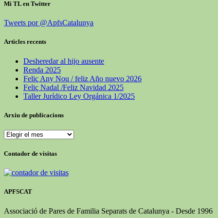
Mi TL en Twitter
Tweets por @ApfsCatalunya
Articles recents
Desheredar al hijo ausente
Renda 2025
Feliç Any Nou / feliz Año nuevo 2026
Feliç Nadal /Feliz Navidad 2025
Taller Jurídico Ley Orgánica 1/2025
Arxiu de publicacions
Arxiu
de
publicacions
Contador de visitas
APFSCAT
Associació de Pares de Familia Separats de Catalunya - Desde 1996