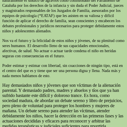
naturalmente el síndico de agravios como comisionado del Parlamento de
Cataluña por los derechos de la infancia y sin duda el Poder Judicial, jueces
y magistrados responsables de los Juzgados de Familia, asesorados por los
equipos de psicología (*EATAF) que les asisten en su valiosa y difícil
función de aplicar el derecho de familia, sean conscientes y encabecen los
debates profesionales y jurídicos necesarios para proteger debidamente estos
niños y adolescentes alienados.
Nos va el futuro y la felicidad de estos niños y jóvenes, de su plenitud como
seres humanos. El desarrollo lleno de sus capacidades emocionales,
afectivas, de salud. No actuar o actuar tarde condena el niño en heridas
seguras con consecuencias en el futuro.
Poder estimar y estimar con libertad, sin coacciones de ningún tipo, está en
el centro del que es y tiene que ser una persona digna y llena. Nada más y
nada menos hablamos de esto.
Hay demasiados niños y jóvenes que son víctimas de la alienación
parental. Y demasiado padres, madres y abuelos y tíos que ya han
sufrido bastante este difícil y doloroso trance. Es hora, como
sociedad madura, de abordar un debate sereno y libro de prejuicios,
pero pleno de voluntad para proteger los hombres y mujeres de
mañana. Un debate sereno para atender las víctimas, atender
debidamente los niños, hacer la detección en las primeras fases y las
actuaciones decididas y eficaces para reconocer y arbitrar las
medidas terapéuticas y judiciales suficientes para revertirla.