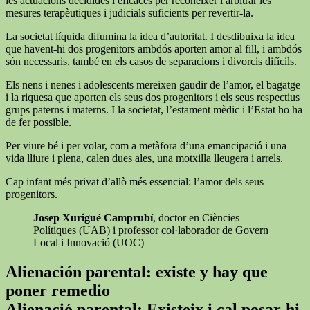
les actuacions decidides i eficaces per reconèixer i arbitrar les
mesures terapèutiques i judicials suficients per revertir-la.
La societat líquida difumina la idea d’autoritat. I desdibuixa la idea
que havent-hi dos progenitors ambdós aporten amor al fill, i ambdós
són necessaris, també en els casos de separacions i divorcis difícils.
Els nens i nenes i adolescents mereixen gaudir de l’amor, el bagatge
i la riquesa que aporten els seus dos progenitors i els seus respectius
grups paterns i materns. I la societat, l’estament mèdic i l’Estat ho ha
de fer possible.
Per viure bé i per volar, com a metàfora d’una emancipació i una
vida lliure i plena, calen dues ales, una motxilla lleugera i arrels.
Cap infant més privat d’allò més essencial: l’amor dels seus
progenitors.
Josep Xurigué Camprubí
, doctor en Ciències
Polítiques (UAB) i professor col·laborador de Govern
Local i Innovació (UOC)
Alienación parental: existe y hay que
poner remedio
Alienació parental: Existeix i cal posar-hi