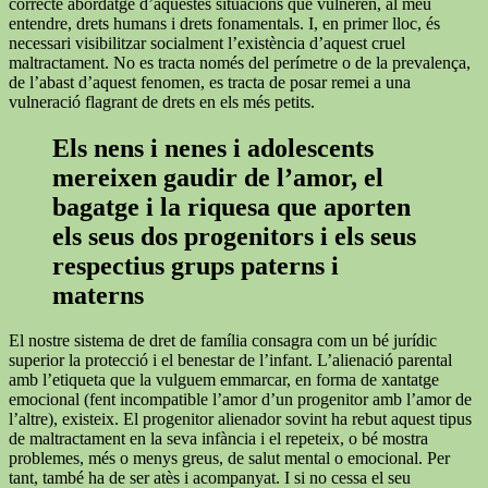
correcte abordatge d’aquestes situacions que vulneren, al meu
entendre, drets humans i drets fonamentals. I, en primer lloc, és
necessari visibilitzar socialment l’existència d’aquest cruel
maltractament. No es tracta només del perímetre o de la prevalença,
de l’abast d’aquest fenomen, es tracta de posar remei a una
vulneració flagrant de drets en els més petits.
Els nens i nenes i adolescents
mereixen gaudir de l’amor, el
bagatge i la riquesa que aporten
els seus dos progenitors i els seus
respectius grups paterns i
materns
El nostre sistema de dret de família consagra com un bé jurídic
superior la protecció i el benestar de l’infant. L’alienació parental
amb l’etiqueta que la vulguem emmarcar, en forma de xantatge
emocional (fent incompatible l’amor d’un progenitor amb l’amor de
l’altre), existeix. El progenitor alienador sovint ha rebut aquest tipus
de maltractament en la seva infància i el repeteix, o bé mostra
problemes, més o menys greus, de salut mental o emocional. Per
tant, també ha de ser atès i acompanyat. I si no cessa el seu