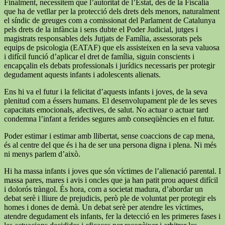
Finalment, necessitem que l’autoritat de l’Estat, des de la Fiscalia
que ha de vetllar per la protecció dels drets dels menors, naturalment
el síndic de greuges com a comissionat del Parlament de Catalunya
pels drets de la infància i sens dubte el Poder Judicial, jutges i
magistrats responsables dels Jutjats de Família, assessorats pels
equips de psicologia (EATAF) que els assisteixen en la seva valuosa
i difícil funció d’aplicar el dret de família, siguin conscients i
encapçalin els debats professionals i jurídics necessaris per protegir
degudament aquests infants i adolescents alienats.
Ens hi va el futur i la felicitat d’aquests infants i joves, de la seva
plenitud com a éssers humans. El desenvolupament ple de les seves
capacitats emocionals, afectives, de salut. No actuar o actuar tard
condemna l’infant a ferides segures amb conseqüències en el futur.
Poder estimar i estimar amb llibertat, sense coaccions de cap mena,
és al centre del que és i ha de ser una persona digna i plena. Ni més
ni menys parlem d’això.
Hi ha massa infants i joves que són víctimes de l’alienació parental. I
massa pares, mares i avis i oncles que ja han patit prou aquest difícil
i dolorós tràngol. És hora, com a societat madura, d’abordar un
debat serè i lliure de prejudicis, però ple de voluntat per protegir els
homes i dones de demà. Un debat serè per atendre les víctimes,
atendre degudament els infants, fer la detecció en les primeres fases i