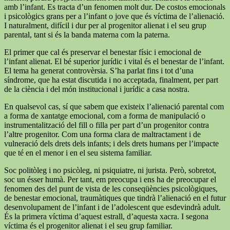
amb l’infant. Es tracta d’un fenomen molt dur. De costos emocionals
i psicològics grans per a l’infant o jove que és víctima de l’alienació.
I naturalment, difícil i dur per al progenitor alienat i el seu grup
parental, tant si és la banda materna com la paterna.
El primer que cal és preservar el benestar físic i emocional de
l’infant alienat. El bé superior jurídic i vital és el benestar de l’infant.
El tema ha generat controvèrsia. S’ha parlat fins i tot d’una
síndrome, que ha estat discutida i no acceptada, finalment, per part
de la ciència i del món institucional i jurídic a casa nostra.
En qualsevol cas, sí que sabem que existeix l’alienació parental com
a forma de xantatge emocional, com a forma de manipulació o
instrumentalització del fill o filla per part d’un progenitor contra
l’altre progenitor. Com una forma clara de maltractament i de
vulneració dels drets dels infants; i dels drets humans per l’impacte
que té en el menor i en el seu sistema familiar.
Soc politòleg i no psicòleg, ni psiquiatre, ni jurista. Però, sobretot,
soc un ésser humà. Per tant, em preocupa i ens ha de preocupar el
fenomen des del punt de vista de les conseqüències psicològiques,
de benestar emocional, traumàtiques que tindrà l’alienació en el futur
desenvolupament de l’infant i de l’adolescent que esdevindrà adult.
És la primera víctima d’aquest estrall, d’aquesta xacra. I segona
víctima és el progenitor alienat i el seu grup familiar.