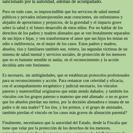
sancionado por la autoridad, además de acompañado.
Pero en todo caso, es imprescindible que los servicios de salud mental
públicos y privados infantojuveniles sean conscientes, sin eufemismos y
alejados de apriorismos y prejuicios, de la gravedad y el impacto grave
sobre la salud y el futuro desarrollo de estos niños. Por no hablar de los
derechos de los padres y madres alienados que se ven brutalmente separados
de sus hijos e hijas, y ven transformarse el amor que sus hijos les tenían en
odio o indiferencia, en el mejor de los casos. Estos padres y madres,
abuelos, tíos y familiares también son, reitero, las segundas víctimas de un
sistema de salud mental y servicios sociales, de protección de los menores
que no es bastante sensible ni audaz, en el reconocimiento y la acción
decidida ante este fenómeno.
Es necesario, sin ambigüedades, que se establezcan protocolos profesionales
para su reconocimiento y acción. Para restaurar con celeridad y eficacia,
con el acompañamiento terapéutico y judicial necesario, los vínculos
paterno y maternofilial originarios que están siendo dañados, y también los
vínculos con los grupos paterno o materno que esté alienado: o no es grave
que los abuelos pierdan sus nietos, por la decisión alienadora e insana de un
padre o de una madre? Y los tíos, y los primos, y el grupo de amistades,
también pierdan el vínculo en los casos más graves de alienación parental?
Finalmente, necesitamos que la autoridad del Estado, desde la Fiscalía que
tiene que velar por la protección de los derechos de los menores,