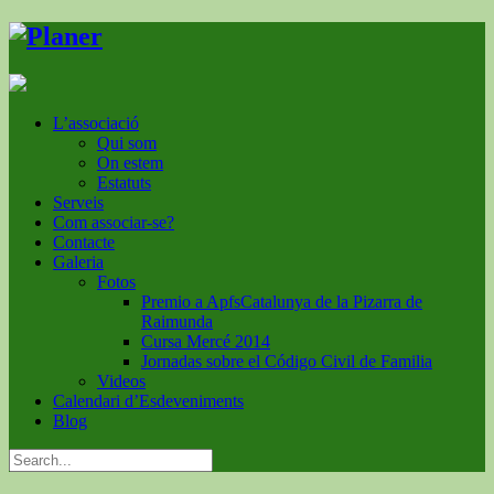
L’associació
Qui som
On estem
Estatuts
Serveis
Com associar-se?
Contacte
Galeria
Fotos
Premio a ApfsCatalunya de la Pizarra de
Raimunda
Cursa Mercé 2014
Jornadas sobre el Código Civil de Familia
Videos
Calendari d’Esdeveniments
Blog