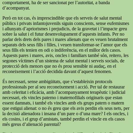
comportament, ha de ser sancionat per l’autoritat, a banda
d’acompanyat.
Però en tot cas, és imprescindible que els serveis de salut mental
públics i privats infantojuvenils siguin conscients, sense eufemismes
i allunyats d’apriorismes i prejudicis, de la gravetat i l’impacte greu
sobre la salut i el futur desenvolupament d’aquests infants. Per no
parlar dels drets dels pares i mares alienats que es veuen brutalment
separats dels seus fills i filles, i veuen transformar-se l’amor que els
seus fills els tenien en odi o indiferència, en el millor dels casos.
Aquests pares i mares, avis, oncles i familiars també són, reitero, les
segones víctimes d’un sistema de salut mental i serveis socials, de
protecció dels menors que no és prou sensible ni audaç, en el
reconeixement i l’acció decidida davant d’aquest fenomen.
És necessari, sense ambigüitats, que s’estableixin protocols
professionals per al seu reconeixement i acció. Per tal de restaurar
amb celeritat i eficàcia, amb l’acompanyament terapèutic i judicial
necessari, els vincles paterno i maternofilials originaris que estan
essent damnats, i també els vincles amb els grups patern o matern
que estigui alienat: o no és greu que els avis perdin els seus nets, per
la decisió alienadora i insana d’un pare o d’una mare? I els oncles, i
els cosins, i el grup d’amistats, també perdin el vincle en els casos
més greus d’alienació parental?