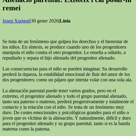
remei
Josep Xurigué
|30 gener 2026|
Línia
Se trata de un fenómeno que golpea los derechos y el bienestar de
los niños. En síntesis, se produce cuando uno de los progenitores
manipula el niño contra el otro progenitor. Le enseña a odiarlo, a
repudiarlo y separa el hijo alienado del progenitor alienado.
Las consecuencias para el niño se pueden imaginar. Su desarrollo
perderá la riqueza, la estabilidad emocional de fluir del amor de los
dos progenitores; como un pájaro que intenta volar con una sola ala.
La alienación parental puede tener varios grados, pero en el
extremo, el progenitor alienado y todo el grupo parental alienado,
tanto sea paterno o materno, perderá progresivamente y totalmente el
contacto y la relación con el niño. Se trata de un fenómeno muy
duro. De costes emocionales y psicológicos grandes para el niño o
joven que es víctima de la alienación. Y naturalmente, difícil y duro
para el progenitor alienado y su grupo parental, tanto si es la banda
materna como la paterna.