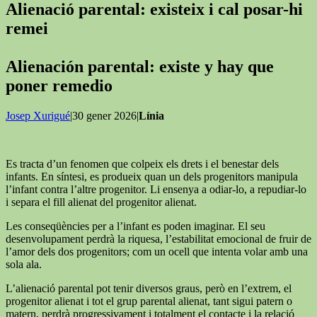
Alienació parental: existeix i cal posar-hi
remei
Alienación parental: existe y hay que
poner remedio
Josep Xurigué
|30 gener 2026|
Línia
Es tracta d’un fenomen que colpeix els drets i el benestar dels
infants. En síntesi, es produeix quan un dels progenitors manipula
l’infant contra l’altre progenitor. Li ensenya a odiar-lo, a repudiar-lo
i separa el fill alienat del progenitor alienat.
Les conseqüències per a l’infant es poden imaginar. El seu
desenvolupament perdrà la riquesa, l’estabilitat emocional de fruir de
l’amor dels dos progenitors; com un ocell que intenta volar amb una
sola ala.
L’alienació parental pot tenir diversos graus, però en l’extrem, el
progenitor alienat i tot el grup parental alienat, tant sigui patern o
matern, perdrà progressivament i totalment el contacte i la relació