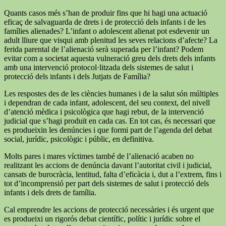
Quants casos més s’han de produir fins que hi hagi una actuació
eficaç de salvaguarda de drets i de protecció dels infants i de les
famílies alienades? L’infant o adolescent alienat pot esdevenir un
adult lliure que visqui amb plenitud les seves relacions d’afecte? La
ferida parental de l’alienació serà superada per l’infant? Podem
evitar com a societat aquesta vulneració greu dels drets dels infants
amb una intervenció protocol·litzada dels sistemes de salut i
protecció dels infants i dels Jutjats de Família?
Les respostes des de les ciències humanes i de la salut són múltiples
i dependran de cada infant, adolescent, del seu context, del nivell
d’atenció mèdica i psicològica que hagi rebut, de la intervenció
judicial que s’hagi produït en cada cas. En tot cas, és necessari que
es produeixin les denúncies i que formi part de l’agenda del debat
social, jurídic, psicològic i públic, en definitiva.
Molts pares i mares víctimes també de l’alienació acaben no
realitzant les accions de denúncia davant l’autoritat civil i judicial,
cansats de burocràcia, lentitud, falta d’eficàcia i, dut a l’extrem, fins i
tot d’incomprensió per part dels sistemes de salut i protecció dels
infants i dels drets de família.
Cal emprendre les accions de protecció necessàries i és urgent que
es produeixi un rigorós debat científic, polític i jurídic sobre el