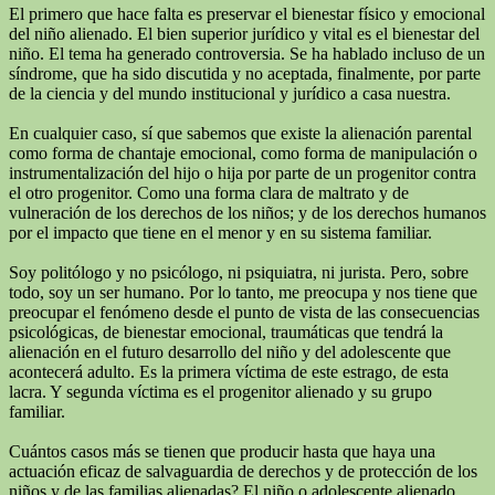
El primero que hace falta es preservar el bienestar físico y emocional
del niño alienado. El bien superior jurídico y vital es el bienestar del
niño. El tema ha generado controversia. Se ha hablado incluso de un
síndrome, que ha sido discutida y no aceptada, finalmente, por parte
de la ciencia y del mundo institucional y jurídico a casa nuestra.
En cualquier caso, sí que sabemos que existe la alienación parental
como forma de chantaje emocional, como forma de manipulación o
instrumentalización del hijo o hija por parte de un progenitor contra
el otro progenitor. Como una forma clara de maltrato y de
vulneración de los derechos de los niños; y de los derechos humanos
por el impacto que tiene en el menor y en su sistema familiar.
Soy politólogo y no psicólogo, ni psiquiatra, ni jurista. Pero, sobre
todo, soy un ser humano. Por lo tanto, me preocupa y nos tiene que
preocupar el fenómeno desde el punto de vista de las consecuencias
psicológicas, de bienestar emocional, traumáticas que tendrá la
alienación en el futuro desarrollo del niño y del adolescente que
acontecerá adulto. Es la primera víctima de este estrago, de esta
lacra. Y segunda víctima es el progenitor alienado y su grupo
familiar.
Cuántos casos más se tienen que producir hasta que haya una
actuación eficaz de salvaguardia de derechos y de protección de los
niños y de las familias alienadas? El niño o adolescente alienado