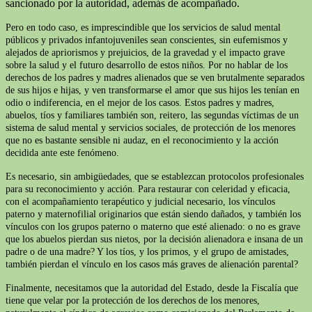
sancionado por la autoridad, además de acompañado.
Pero en todo caso, es imprescindible que los servicios de salud mental
públicos y privados infantojuveniles sean conscientes, sin eufemismos y
alejados de apriorismos y prejuicios, de la gravedad y el impacto grave
sobre la salud y el futuro desarrollo de estos niños. Por no hablar de los
derechos de los padres y madres alienados que se ven brutalmente separados
de sus hijos e hijas, y ven transformarse el amor que sus hijos les tenían en
odio o indiferencia, en el mejor de los casos. Estos padres y madres,
abuelos, tíos y familiares también son, reitero, las segundas víctimas de un
sistema de salud mental y servicios sociales, de protección de los menores
que no es bastante sensible ni audaz, en el reconocimiento y la acción
decidida ante este fenómeno.
Es necesario, sin ambigüedades, que se establezcan protocolos profesionales
para su reconocimiento y acción. Para restaurar con celeridad y eficacia,
con el acompañamiento terapéutico y judicial necesario, los vínculos
paterno y maternofilial originarios que están siendo dañados, y también los
vínculos con los grupos paterno o materno que esté alienado: o no es grave
que los abuelos pierdan sus nietos, por la decisión alienadora e insana de un
padre o de una madre? Y los tíos, y los primos, y el grupo de amistades,
también pierdan el vínculo en los casos más graves de alienación parental?
Finalmente, necesitamos que la autoridad del Estado, desde la Fiscalía que
tiene que velar por la protección de los derechos de los menores,