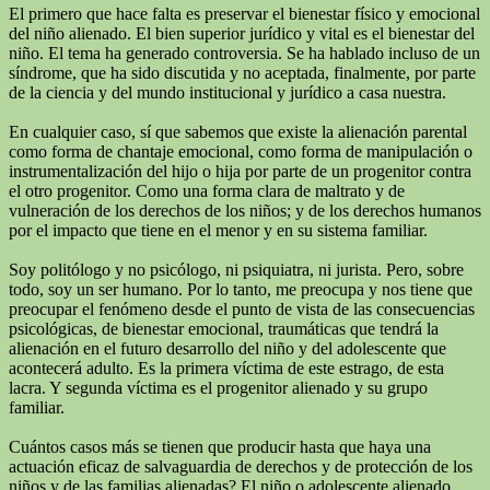
El primero que hace falta es preservar el bienestar físico y emocional
del niño alienado. El bien superior jurídico y vital es el bienestar del
niño. El tema ha generado controversia. Se ha hablado incluso de un
síndrome, que ha sido discutida y no aceptada, finalmente, por parte
de la ciencia y del mundo institucional y jurídico a casa nuestra.
En cualquier caso, sí que sabemos que existe la alienación parental
como forma de chantaje emocional, como forma de manipulación o
instrumentalización del hijo o hija por parte de un progenitor contra
el otro progenitor. Como una forma clara de maltrato y de
vulneración de los derechos de los niños; y de los derechos humanos
por el impacto que tiene en el menor y en su sistema familiar.
Soy politólogo y no psicólogo, ni psiquiatra, ni jurista. Pero, sobre
todo, soy un ser humano. Por lo tanto, me preocupa y nos tiene que
preocupar el fenómeno desde el punto de vista de las consecuencias
psicológicas, de bienestar emocional, traumáticas que tendrá la
alienación en el futuro desarrollo del niño y del adolescente que
acontecerá adulto. Es la primera víctima de este estrago, de esta
lacra. Y segunda víctima es el progenitor alienado y su grupo
familiar.
Cuántos casos más se tienen que producir hasta que haya una
actuación eficaz de salvaguardia de derechos y de protección de los
niños y de las familias alienadas? El niño o adolescente alienado