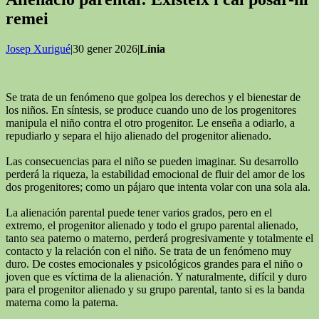
remei
Josep Xurigué
|30 gener 2026|
Línia
Se trata de un fenómeno que golpea los derechos y el bienestar de
los niños. En síntesis, se produce cuando uno de los progenitores
manipula el niño contra el otro progenitor. Le enseña a odiarlo, a
repudiarlo y separa el hijo alienado del progenitor alienado.
Las consecuencias para el niño se pueden imaginar. Su desarrollo
perderá la riqueza, la estabilidad emocional de fluir del amor de los
dos progenitores; como un pájaro que intenta volar con una sola ala.
La alienación parental puede tener varios grados, pero en el
extremo, el progenitor alienado y todo el grupo parental alienado,
tanto sea paterno o materno, perderá progresivamente y totalmente el
contacto y la relación con el niño. Se trata de un fenómeno muy
duro. De costes emocionales y psicológicos grandes para el niño o
joven que es víctima de la alienación. Y naturalmente, difícil y duro
para el progenitor alienado y su grupo parental, tanto si es la banda
materna como la paterna.