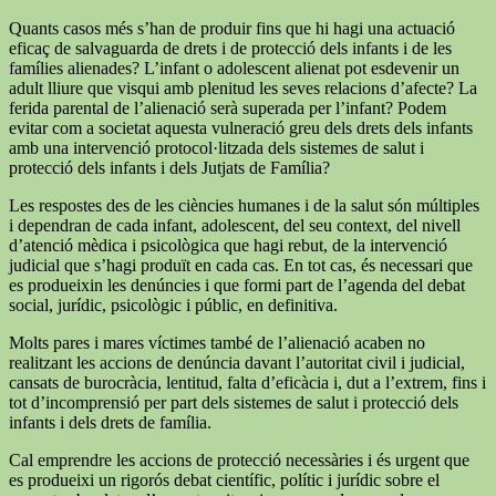
Quants casos més s’han de produir fins que hi hagi una actuació
eficaç de salvaguarda de drets i de protecció dels infants i de les
famílies alienades? L’infant o adolescent alienat pot esdevenir un
adult lliure que visqui amb plenitud les seves relacions d’afecte? La
ferida parental de l’alienació serà superada per l’infant? Podem
evitar com a societat aquesta vulneració greu dels drets dels infants
amb una intervenció protocol·litzada dels sistemes de salut i
protecció dels infants i dels Jutjats de Família?
Les respostes des de les ciències humanes i de la salut són múltiples
i dependran de cada infant, adolescent, del seu context, del nivell
d’atenció mèdica i psicològica que hagi rebut, de la intervenció
judicial que s’hagi produït en cada cas. En tot cas, és necessari que
es produeixin les denúncies i que formi part de l’agenda del debat
social, jurídic, psicològic i públic, en definitiva.
Molts pares i mares víctimes també de l’alienació acaben no
realitzant les accions de denúncia davant l’autoritat civil i judicial,
cansats de burocràcia, lentitud, falta d’eficàcia i, dut a l’extrem, fins i
tot d’incomprensió per part dels sistemes de salut i protecció dels
infants i dels drets de família.
Cal emprendre les accions de protecció necessàries i és urgent que
es produeixi un rigorós debat científic, polític i jurídic sobre el