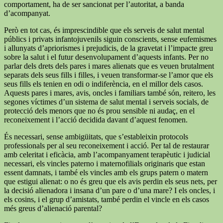
comportament, ha de ser sancionat per l’autoritat, a banda
d’acompanyat.
Però en tot cas, és imprescindible que els serveis de salut mental
públics i privats infantojuvenils siguin conscients, sense eufemismes
i allunyats d’apriorismes i prejudicis, de la gravetat i l’impacte greu
sobre la salut i el futur desenvolupament d’aquests infants. Per no
parlar dels drets dels pares i mares alienats que es veuen brutalment
separats dels seus fills i filles, i veuen transformar-se l’amor que els
seus fills els tenien en odi o indiferència, en el millor dels casos.
Aquests pares i mares, avis, oncles i familiars també són, reitero, les
segones víctimes d’un sistema de salut mental i serveis socials, de
protecció dels menors que no és prou sensible ni audaç, en el
reconeixement i l’acció decidida davant d’aquest fenomen.
És necessari, sense ambigüitats, que s’estableixin protocols
professionals per al seu reconeixement i acció. Per tal de restaurar
amb celeritat i eficàcia, amb l’acompanyament terapèutic i judicial
necessari, els vincles paterno i maternofilials originaris que estan
essent damnats, i també els vincles amb els grups patern o matern
que estigui alienat: o no és greu que els avis perdin els seus nets, per
la decisió alienadora i insana d’un pare o d’una mare? I els oncles, i
els cosins, i el grup d’amistats, també perdin el vincle en els casos
més greus d’alienació parental?