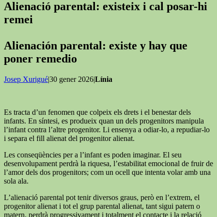
Alienació parental: existeix i cal posar-hi
remei
Alienación parental: existe y hay que
poner remedio
Josep Xurigué
|30 gener 2026|
Línia
Es tracta d’un fenomen que colpeix els drets i el benestar dels
infants. En síntesi, es produeix quan un dels progenitors manipula
l’infant contra l’altre progenitor. Li ensenya a odiar-lo, a repudiar-lo
i separa el fill alienat del progenitor alienat.
Les conseqüències per a l’infant es poden imaginar. El seu
desenvolupament perdrà la riquesa, l’estabilitat emocional de fruir de
l’amor dels dos progenitors; com un ocell que intenta volar amb una
sola ala.
L’alienació parental pot tenir diversos graus, però en l’extrem, el
progenitor alienat i tot el grup parental alienat, tant sigui patern o
matern, perdrà progressivament i totalment el contacte i la relació