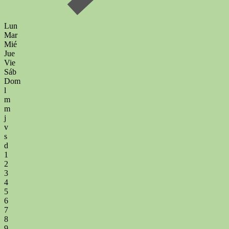
Lun
Mar
Mié
Jue
Vie
Sáb
Dom
l
m
m
j
v
s
d
1
2
3
4
5
6
7
8
9