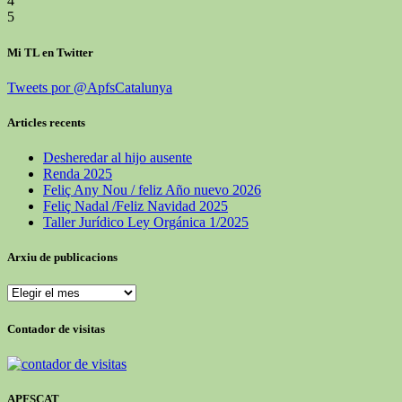
4
5
Mi TL en Twitter
Tweets por @ApfsCatalunya
Articles recents
Desheredar al hijo ausente
Renda 2025
Feliç Any Nou / feliz Año nuevo 2026
Feliç Nadal /Feliz Navidad 2025
Taller Jurídico Ley Orgánica 1/2025
Arxiu de publicacions
Arxiu
de
publicacions
Contador de visitas
APFSCAT