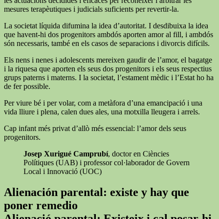
les actuacions decidides i eficaces per reconèixer i arbitrar les
mesures terapèutiques i judicials suficients per revertir-la.
La societat líquida difumina la idea d’autoritat. I desdibuixa la idea
que havent-hi dos progenitors ambdós aporten amor al fill, i ambdós
són necessaris, també en els casos de separacions i divorcis difícils.
Els nens i nenes i adolescents mereixen gaudir de l’amor, el bagatge
i la riquesa que aporten els seus dos progenitors i els seus respectius
grups paterns i materns. I la societat, l’estament mèdic i l’Estat ho ha
de fer possible.
Per viure bé i per volar, com a metàfora d’una emancipació i una
vida lliure i plena, calen dues ales, una motxilla lleugera i arrels.
Cap infant més privat d’allò més essencial: l’amor dels seus
progenitors.
Josep Xurigué Camprubí
, doctor en Ciències
Polítiques (UAB) i professor col·laborador de Govern
Local i Innovació (UOC)
Alienación parental: existe y hay que
poner remedio
Alienació parental: Existeix i cal posar-hi