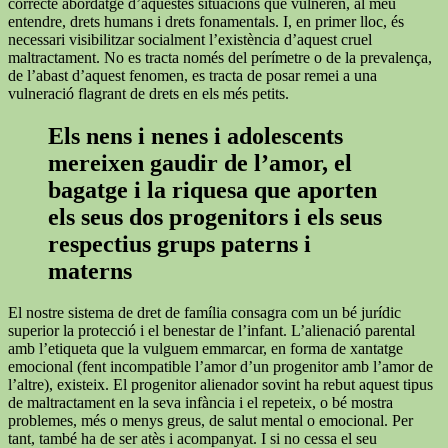
correcte abordatge d’aquestes situacions que vulneren, al meu
entendre, drets humans i drets fonamentals. I, en primer lloc, és
necessari visibilitzar socialment l’existència d’aquest cruel
maltractament. No es tracta només del perímetre o de la prevalença,
de l’abast d’aquest fenomen, es tracta de posar remei a una
vulneració flagrant de drets en els més petits.
Els nens i nenes i adolescents
mereixen gaudir de l’amor, el
bagatge i la riquesa que aporten
els seus dos progenitors i els seus
respectius grups paterns i
materns
El nostre sistema de dret de família consagra com un bé jurídic
superior la protecció i el benestar de l’infant. L’alienació parental
amb l’etiqueta que la vulguem emmarcar, en forma de xantatge
emocional (fent incompatible l’amor d’un progenitor amb l’amor de
l’altre), existeix. El progenitor alienador sovint ha rebut aquest tipus
de maltractament en la seva infància i el repeteix, o bé mostra
problemes, més o menys greus, de salut mental o emocional. Per
tant, també ha de ser atès i acompanyat. I si no cessa el seu