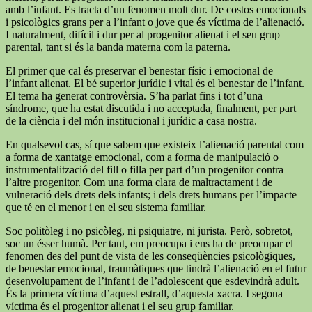
amb l’infant. Es tracta d’un fenomen molt dur. De costos emocionals
i psicològics grans per a l’infant o jove que és víctima de l’alienació.
I naturalment, difícil i dur per al progenitor alienat i el seu grup
parental, tant si és la banda materna com la paterna.
El primer que cal és preservar el benestar físic i emocional de
l’infant alienat. El bé superior jurídic i vital és el benestar de l’infant.
El tema ha generat controvèrsia. S’ha parlat fins i tot d’una
síndrome, que ha estat discutida i no acceptada, finalment, per part
de la ciència i del món institucional i jurídic a casa nostra.
En qualsevol cas, sí que sabem que existeix l’alienació parental com
a forma de xantatge emocional, com a forma de manipulació o
instrumentalització del fill o filla per part d’un progenitor contra
l’altre progenitor. Com una forma clara de maltractament i de
vulneració dels drets dels infants; i dels drets humans per l’impacte
que té en el menor i en el seu sistema familiar.
Soc politòleg i no psicòleg, ni psiquiatre, ni jurista. Però, sobretot,
soc un ésser humà. Per tant, em preocupa i ens ha de preocupar el
fenomen des del punt de vista de les conseqüències psicològiques,
de benestar emocional, traumàtiques que tindrà l’alienació en el futur
desenvolupament de l’infant i de l’adolescent que esdevindrà adult.
És la primera víctima d’aquest estrall, d’aquesta xacra. I segona
víctima és el progenitor alienat i el seu grup familiar.