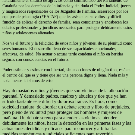
naturalmente el síndico de agravios como comisionado del Parlamento de
Cataluña por los derechos de la infancia y sin duda el Poder Judicial, jueces
y magistrados responsables de los Juzgados de Familia, asesorados por los
equipos de psicología (*EATAF) que les asisten en su valiosa y difícil
función de aplicar el derecho de familia, sean conscientes y encabecen los
debates profesionales y jurídicos necesarios para proteger debidamente estos
niños y adolescentes alienados.
Nos va el futuro y la felicidad de estos niños y jóvenes, de su plenitud como
seres humanos. El desarrollo lleno de sus capacidades emocionales,
afectivas, de salud. No actuar o actuar tarde condena el niño en heridas
seguras con consecuencias en el futuro.
Poder estimar y estimar con libertad, sin coacciones de ningún tipo, está en
el centro del que es y tiene que ser una persona digna y llena. Nada más y
nada menos hablamos de esto.
Hay demasiados niños y jóvenes que son víctimas de la alienación
parental. Y demasiado padres, madres y abuelos y tíos que ya han
sufrido bastante este difícil y doloroso trance. Es hora, como
sociedad madura, de abordar un debate sereno y libro de prejuicios,
pero pleno de voluntad para proteger los hombres y mujeres de
mañana. Un debate sereno para atender las víctimas, atender
debidamente los niños, hacer la detección en las primeras fases y las
actuaciones decididas y eficaces para reconocer y arbitrar las
medidas terapéuticas y judiciales suficientes para revertirla.