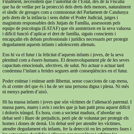
Finalment, necessitem que l’autoritat de l’Estat, des de la Fiscalia
que ha de vetllar per la protecció dels drets dels menors, naturalment
el síndic de greuges com a comissionat del Parlament de Catalunya
pels drets de la infància i sens dubte el Poder Judicial, jutges i
magistrats responsables dels Jutjats de Família, assessorats pels
equips de psicologia (EATAF) que els assisteixen en la seva valuosa
i difícil funció d’aplicar el dret de família, siguin conscients i
encapçalin els debats professionals i jurídics necessaris per protegir
degudament aquests infants i adolescents alienats.
Ens hi va el futur i la felicitat d’aquests infants i joves, de la seva
plenitud com a éssers humans. El desenvolupament ple de les seves
capacitats emocionals, afectives, de salut. No actuar o actuar tard
condemna l’infant a ferides segures amb conseqüències en el futur.
Poder estimar i estimar amb llibertat, sense coaccions de cap mena,
és al centre del que és i ha de ser una persona digna i plena. Ni més
ni menys parlem d’això.
Hi ha massa infants i joves que són víctimes de l’alienació parental. I
massa pares, mares i avis i oncles que ja han patit prou aquest difícil
i dolorós tràngol. És hora, com a societat madura, d’abordar un
debat serè i lliure de prejudicis, però ple de voluntat per protegir els
homes i dones de demà. Un debat serè per atendre les víctimes,
atendre degudament els infants, fer la detecció en les primeres fases i