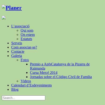
L’associació
Qui som
On estem
Estatuts
Serveis
Com associar-se?
Contacte
Galeria
Fotos
Premio a ApfsCatalunya de la Pizarra de
Raimunda
Cursa Mercé 2014
Jornadas sobre el Código Civil de Familia
Videos
Calendari d’Esdeveniments
Blog