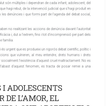
lut són múltiples i dependran de cada infant, adolescent, del
que hagi rebut, de la intervenció judicial que s’hagi produït en
 les denúncies i que formi part de l’agenda del debat social,
aben no realitzant les accions de denúncia davant l’autoritat
’eficàcia i, dut a l’extrem, fins i tot d’incomprensió per part dels
e família.
s urgent que es produeixi un rigorós debat científic, polític i
uacions que vulneren, al meu entendre, drets humans i drets
zar socialment l’existència d’aquest cruel maltractament. No es
 l’abast d’aquest fenomen, es tracta de posar remei a una
S I ADOLESCENTS
 DE L’AMOR, EL