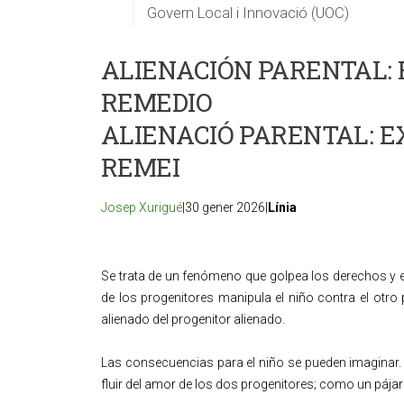
Govern Local i Innovació (UOC)
ALIENACIÓN PARENTAL: 
REMEDIO
ALIENACIÓ PARENTAL: EX
REMEI
Josep Xurigué
|30 gener 2026|
Línia
Se trata de un fenómeno que golpea los derechos y e
de los progenitores manipula el niño contra el otro p
alienado del progenitor alienado.
Las consecuencias para el niño se pueden imaginar. S
fluir del amor de los dos progenitores; como un pájar