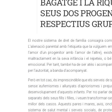
BAGATGE I LA RI
SEUS DOS PROGEN
RESPECTIUS GRU
El nostre sistema de dret de família consagra com un
L’alienació parental amb l’etiqueta que la vulguem 
l’amor d’un progenitor amb l’amor de l’altre), exist
maltractament en la seva infància i el repeteix, o
emocional. Per tant, també ha de ser atès i acompan
per l’autoritat, a banda d’acompanyat.
Però en tot cas, és imprescindible que els serveis de s
sense eufemismes i allunyats d’apriorismes i prejudic
desenvolupament d’aquests infants. Per no parlar de
separats dels seus fills i filles, i veuen transformar-se
millor dels casos. Aquests pares i mares, avis, oncl
sistema de salut mental i serveis socials, de prot