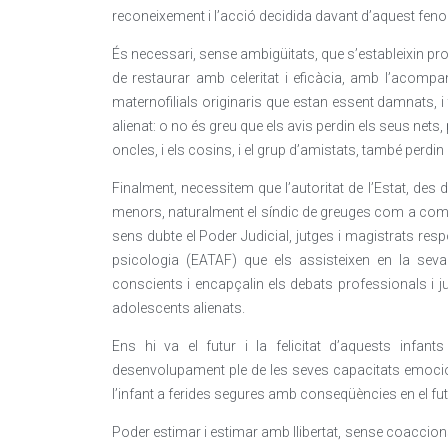
reconeixement i l’acció decidida davant d’aquest fen
És necessari, sense ambigüitats, que s’estableixin pro
de restaurar amb celeritat i eficàcia, amb l’acompan
maternofilials originaris que estan essent damnats, 
alienat: o no és greu que els avis perdin els seus nets,
oncles, i els cosins, i el grup d’amistats, també perdi
Finalment, necessitem que l’autoritat de l’Estat, des d
menors, naturalment el síndic de greuges com a comis
sens dubte el Poder Judicial, jutges i magistrats res
psicologia (EATAF) que els assisteixen en la seva v
conscients i encapçalin els debats professionals i j
adolescents alienats.
Ens hi va el futur i la felicitat d’aquests infa
desenvolupament ple de les seves capacitats emocio
l’infant a ferides segures amb conseqüències en el fut
Poder estimar i estimar amb llibertat, sense coaccion