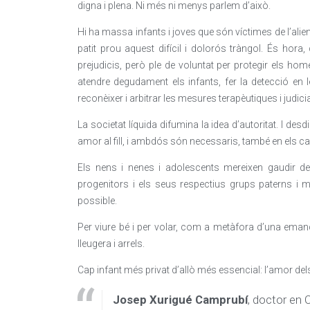
digna i plena. Ni més ni menys parlem d’això.
Hi ha massa infants i joves que són víctimes de l’alie
patit prou aquest difícil i dolorós tràngol. És hora
prejudicis, però ple de voluntat per protegir els ho
atendre degudament els infants, fer la detecció en 
reconèixer i arbitrar les mesures terapèutiques i judicial
La societat líquida difumina la idea d’autoritat. I d
amor al fill, i ambdós són necessaris, també en els ca
Els nens i nenes i adolescents mereixen gaudir de
progenitors i els seus respectius grups paterns i ma
possible.
Per viure bé i per volar, com a metàfora d’una emanci
lleugera i arrels.
Cap infant més privat d’allò més essencial: l’amor del
Josep Xurigué Camprubí
, doctor en 