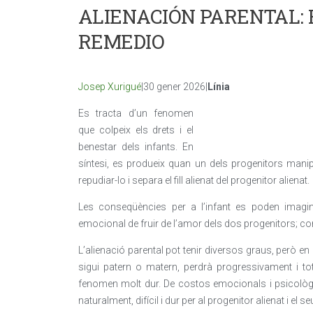
ALIENACIÓN PARENTAL: 
REMEDIO
Josep Xurigué
|30 gener 2026|
Línia
Es tracta d’un fenomen
que colpeix els drets i el
benestar dels infants. En
síntesi, es produeix quan un dels progenitors manipul
repudiar-lo i separa el fill alienat del progenitor alienat.
Les conseqüències per a l’infant es poden imaginar
emocional de fruir de l’amor dels dos progenitors; co
L’alienació parental pot tenir diversos graus, però en l’
sigui patern o matern, perdrà progressivament i tot
fenomen molt dur. De costos emocionals i psicològics
naturalment, difícil i dur per al progenitor alienat i el