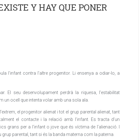
EXISTE Y HAY QUE PONER
a l’infant contra l’altre progenitor. Li ensenya a odiar-lo, a
. El seu desenvolupament perdrà la riquesa, l’estabilitat
m un ocell que intenta volar amb una sola ala.
extrem, el progenitor alienat i tot el grup parental alienat, tant
alment el contacte i la relació amb l’infant. Es tracta d’un
 grans per a l’infant o jove que és víctima de l’alienació. I
 seu grup parental, tant si és la banda materna com la paterna.