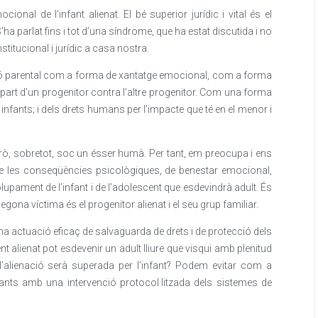
ional de l’infant alienat. El bé superior jurídic i vital és el
’ha parlat fins i tot d’una síndrome, que ha estat discutida i no
stitucional i jurídic a casa nostra.
ació parental com a forma de xantatge emocional, com a forma
er part d’un progenitor contra l’altre progenitor. Com una forma
infants; i dels drets humans per l’impacte que té en el menor i
 Però, sobretot, soc un ésser humà. Per tant, em preocupa i ens
e les conseqüències psicològiques, de benestar emocional,
lupament de l’infant i de l’adolescent que esdevindrà adult. És
egona víctima és el progenitor alienat i el seu grup familiar.
a actuació eficaç de salvaguarda de drets i de protecció dels
nt alienat pot esdevenir un adult lliure que visqui amb plenitud
 l’alienació serà superada per l’infant? Podem evitar com a
fants amb una intervenció protocol·litzada dels sistemes de