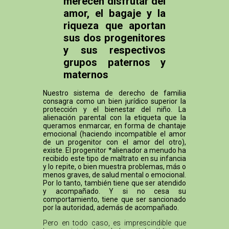
merecen disfrutar del
amor, el bagaje y la
riqueza que aportan
sus dos progenitores
y sus respectivos
grupos paternos y
maternos
Nuestro sistema de derecho de familia
consagra como un bien jurídico superior la
protección y el bienestar del niño. La
alienación parental con la etiqueta que la
queramos enmarcar, en forma de chantaje
emocional (haciendo incompatible el amor
de un progenitor con el amor del otro),
existe. El progenitor *alienador a menudo ha
recibido este tipo de maltrato en su infancia
y lo repite, o bien muestra problemas, más o
menos graves, de salud mental o emocional.
Por lo tanto, también tiene que ser atendido
y acompañado. Y si no cesa su
comportamiento, tiene que ser sancionado
por la autoridad, además de acompañado.
Pero en todo caso, es imprescindible que