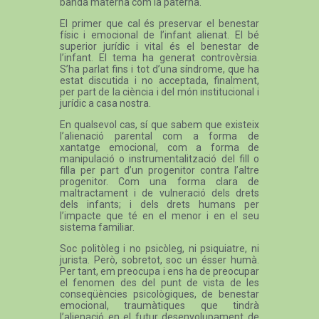
banda materna com la paterna.
El primer que cal és preservar el benestar
físic i emocional de l’infant alienat. El bé
superior jurídic i vital és el benestar de
l’infant. El tema ha generat controvèrsia.
S’ha parlat fins i tot d’una síndrome, que ha
estat discutida i no acceptada, finalment,
per part de la ciència i del món institucional i
jurídic a casa nostra.
En qualsevol cas, sí que sabem que existeix
l’alienació parental com a forma de
xantatge emocional, com a forma de
manipulació o instrumentalització del fill o
filla per part d’un progenitor contra l’altre
progenitor. Com una forma clara de
maltractament i de vulneració dels drets
dels infants; i dels drets humans per
l’impacte que té en el menor i en el seu
sistema familiar.
Soc politòleg i no psicòleg, ni psiquiatre, ni
jurista. Però, sobretot, soc un ésser humà.
Per tant, em preocupa i ens ha de preocupar
el fenomen des del punt de vista de les
conseqüències psicològiques, de benestar
emocional, traumàtiques que tindrà
l’alienació en el futur desenvolupament de