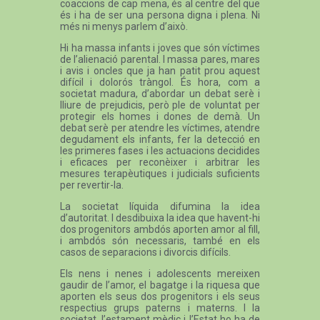
coaccions de cap mena, és al centre del que
és i ha de ser una persona digna i plena. Ni
més ni menys parlem d’això.
Hi ha massa infants i joves que són víctimes
de l’alienació parental. I massa pares, mares
i avis i oncles que ja han patit prou aquest
difícil i dolorós tràngol. És hora, com a
societat madura, d’abordar un debat serè i
lliure de prejudicis, però ple de voluntat per
protegir els homes i dones de demà. Un
debat serè per atendre les víctimes, atendre
degudament els infants, fer la detecció en
les primeres fases i les actuacions decidides
i eficaces per reconèixer i arbitrar les
mesures terapèutiques i judicials suficients
per revertir-la.
La societat líquida difumina la idea
d’autoritat. I desdibuixa la idea que havent-hi
dos progenitors ambdós aporten amor al fill,
i ambdós són necessaris, també en els
casos de separacions i divorcis difícils.
Els nens i nenes i adolescents mereixen
gaudir de l’amor, el bagatge i la riquesa que
aporten els seus dos progenitors i els seus
respectius grups paterns i materns. I la
societat, l’estament mèdic i l’Estat ho ha de