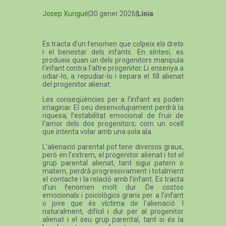
Josep Xurigué
|30 gener 2026|
Línia
Es tracta d’un fenomen que colpeix els drets
i el benestar dels infants. En síntesi, es
produeix quan un dels progenitors manipula
l’infant contra l’altre progenitor. Li ensenya a
odiar-lo, a repudiar-lo i separa el fill alienat
del progenitor alienat.
Les conseqüències per a l’infant es poden
imaginar. El seu desenvolupament perdrà la
riquesa, l’estabilitat emocional de fruir de
l’amor dels dos progenitors; com un ocell
que intenta volar amb una sola ala.
L’alienació parental pot tenir diversos graus,
però en l’extrem, el progenitor alienat i tot el
grup parental alienat, tant sigui patern o
matern, perdrà progressivament i totalment
el contacte i la relació amb l’infant. Es tracta
d’un fenomen molt dur. De costos
emocionals i psicològics grans per a l’infant
o jove que és víctima de l’alienació. I
naturalment, difícil i dur per al progenitor
alienat i el seu grup parental, tant si és la