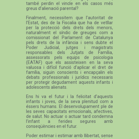
també perdin el vincle en els casos més
greus d’alienació parental?
Finalment, necessitem que l’autoritat de
l’Estat, des de la Fiscalia que ha de vetllar
per la protecció dels drets dels menors,
naturalment el síndic de greuges com a
comissionat del Parlament de Catalunya
pels drets de la infància i sens dubte el
Poder Judicial, jutges i magistrats
responsables dels Jutjats de Família,
assessorats pels equips de psicologia
(EATAF) que els assisteixen en la seva
valuosa i difícil funció d’aplicar el dret de
família, siguin conscients i encapçalin els
debats professionals i jurídics necessaris
per protegir degudament aquests infants i
adolescents alienats.
Ens hi va el futur i la felicitat d’aquests
infants i joves, de la seva plenitud com a
éssers humans. El desenvolupament ple de
les seves capacitats emocionals, afectives,
de salut. No actuar o actuar tard condemna
l’infant a ferides segures amb
conseqüències en el futur.
Poder estimar i estimar amb llibertat, sense