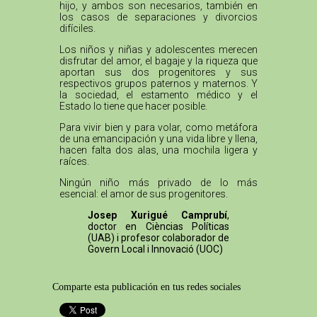
hijo, y ambos son necesarios, también en
los casos de separaciones y divorcios
difíciles.
Los niños y niñas y adolescentes merecen
disfrutar del amor, el bagaje y la riqueza que
aportan sus dos progenitores y sus
respectivos grupos paternos y maternos. Y
la sociedad, el estamento médico y el
Estado lo tiene que hacer posible.
Para vivir bien y para volar, como metáfora
de una emancipación y una vida libre y llena,
hacen falta dos alas, una mochila ligera y
raíces.
Ningún niño más privado de lo más
esencial: el amor de sus progenitores.
Josep Xurigué Camprubí
,
doctor en Cièncias Políticas
(UAB) i profesor colaborador de
Govern Local i Innovació (UOC)
Comparte esta publicación en tus redes sociales