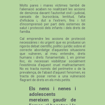
Molts pares i mares víctimes també de
l’alienació acaben no realitzant les accions
de denúncia davant l’autoritat civil i judicial,
cansats de burocràcia, lentitud, falta
d’eficàcia i, dut a l’extrem, fins i tot
d’incomprensió per part dels sistemes de
salut i protecció dels infants i dels drets de
família.
Cal emprendre les accions de protecció
necessàries i és urgent que es produeixi un
rigorós debat científic, polític i jurídic sobre el
correcte abordatge d’aquestes situacions
que vulneren, al meu entendre, drets
humans i drets fonamentals. I, en primer
lloc, és necessari visibilitzar socialment
l’existència d’aquest cruel maltractament.
No es tracta només del perímetre o de la
prevalença, de l’abast d’aquest fenomen, es
tracta de posar remei a una vulneració
flagrant de drets en els més petits.
Els nens i nenes i
adolescents
mereixen gaudir de