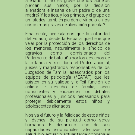
alienado: o no es grave que los abuelos
pierdan sus nietos, por la decisión
alienadora e insana de un padre o de una
madre? Y los tíos, y los primos, y el grupo de
amistades, también pierdan el vínculo en los
casos más graves de alienación parental?
Finalmente, necesitamos que la autoridad
del Estado, desde la Fiscalía que tiene que
velar por la protección de los derechos de
los menores, naturalmente el síndico de
agravios como comisionado del
Parlamento de Cataluña por los derechos de
la infancia y sin duda el Poder Judicial,
jueces y magistrados responsables de los
Juzgados de Familia, asesorados por los
equipos de psicología (*EATAF) que les
asisten en su valiosa y difícil función de
aplicar el derecho de familia, sean
conscientes y encabecen los debates
profesionales y jurídicos necesarios para
proteger debidamente estos niños y
adolescentes alienados.
Nos va el futuro y la felicidad de estos niños
y jóvenes, de su plenitud como seres
humanos. El desarrollo lleno de sus
capacidades emocionales, afectivas, de
salud. No actuar o actuar tarde condena el