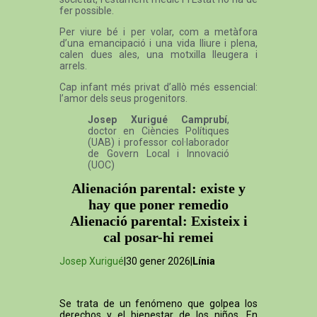
fer possible.
Per viure bé i per volar, com a metàfora
d’una emancipació i una vida lliure i plena,
calen dues ales, una motxilla lleugera i
arrels.
Cap infant més privat d’allò més essencial:
l’amor dels seus progenitors.
Josep Xurigué Camprubí
,
doctor en Ciències Polítiques
(UAB) i professor col·laborador
de Govern Local i Innovació
(UOC)
Alienación parental: existe y
hay que poner remedio
Alienació parental: Existeix i
cal posar-hi remei
Josep Xurigué
|30 gener 2026|
Línia
Se trata de un fenómeno que golpea los
derechos y el bienestar de los niños. En