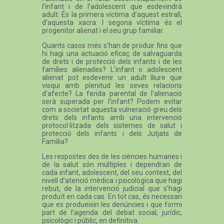
l’infant i de l’adolescent que esdevindrà
adult. És la primera víctima d’aquest estrall,
d’aquesta xacra. I segona víctima és el
progenitor alienat i el seu grup familiar.
Quants casos més s’han de produir fins que
hi hagi una actuació eficaç de salvaguarda
de drets i de protecció dels infants i de les
famílies alienades? L’infant o adolescent
alienat pot esdevenir un adult lliure que
visqui amb plenitud les seves relacions
d’afecte? La ferida parental de l’alienació
serà superada per l’infant? Podem evitar
com a societat aquesta vulneració greu dels
drets dels infants amb una intervenció
protocol·litzada dels sistemes de salut i
protecció dels infants i dels Jutjats de
Família?
Les respostes des de les ciències humanes i
de la salut són múltiples i dependran de
cada infant, adolescent, del seu context, del
nivell d’atenció mèdica i psicològica que hagi
rebut, de la intervenció judicial que s’hagi
produït en cada cas. En tot cas, és necessari
que es produeixin les denúncies i que formi
part de l’agenda del debat social, jurídic,
psicològic i públic, en definitiva.