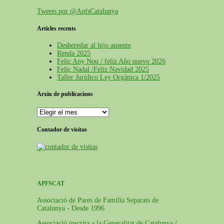
Tweets por @ApfsCatalunya
Articles recents
Desheredar al hijo ausente
Renda 2025
Feliç Any Nou / feliz Año nuevo 2026
Feliç Nadal /Feliz Navidad 2025
Taller Jurídico Ley Orgánica 1/2025
Arxiu de publicacions
Contador de visitas
APFSCAT
Associació de Pares de Familia Separats de
Catalunya - Desde 1996
Associació inscrita a la Generalitat de Catalunya /