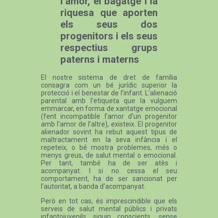
l’amor, el bagatge i la
riquesa que aporten
els seus dos
progenitors i els seus
respectius grups
paterns i materns
El nostre sistema de dret de família
consagra com un bé jurídic superior la
protecció i el benestar de l’infant. L’alienació
parental amb l’etiqueta que la vulguem
emmarcar, en forma de xantatge emocional
(fent incompatible l’amor d’un progenitor
amb l’amor de l’altre), existeix. El progenitor
alienador sovint ha rebut aquest tipus de
maltractament en la seva infància i el
repeteix, o bé mostra problemes, més o
menys greus, de salut mental o emocional.
Per tant, també ha de ser atès i
acompanyat. I si no cessa el seu
comportament, ha de ser sancionat per
l’autoritat, a banda d’acompanyat.
Però en tot cas, és imprescindible que els
serveis de salut mental públics i privats
infantojuvenils siguin conscients, sense