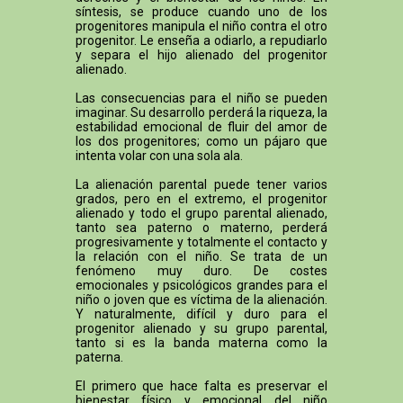
síntesis, se produce cuando uno de los
progenitores manipula el niño contra el otro
progenitor. Le enseña a odiarlo, a repudiarlo
y separa el hijo alienado del progenitor
alienado.
Las consecuencias para el niño se pueden
imaginar. Su desarrollo perderá la riqueza, la
estabilidad emocional de fluir del amor de
los dos progenitores; como un pájaro que
intenta volar con una sola ala.
La alienación parental puede tener varios
grados, pero en el extremo, el progenitor
alienado y todo el grupo parental alienado,
tanto sea paterno o materno, perderá
progresivamente y totalmente el contacto y
la relación con el niño. Se trata de un
fenómeno muy duro. De costes
emocionales y psicológicos grandes para el
niño o joven que es víctima de la alienación.
Y naturalmente, difícil y duro para el
progenitor alienado y su grupo parental,
tanto si es la banda materna como la
paterna.
El primero que hace falta es preservar el
bienestar físico y emocional del niño