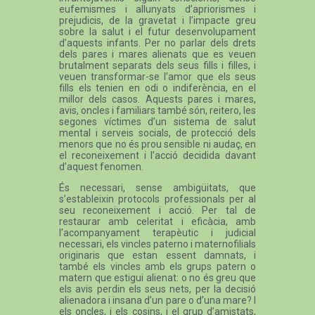
eufemismes i allunyats d’apriorismes i
prejudicis, de la gravetat i l’impacte greu
sobre la salut i el futur desenvolupament
d’aquests infants. Per no parlar dels drets
dels pares i mares alienats que es veuen
brutalment separats dels seus fills i filles, i
veuen transformar-se l’amor que els seus
fills els tenien en odi o indiferència, en el
millor dels casos. Aquests pares i mares,
avis, oncles i familiars també són, reitero, les
segones víctimes d’un sistema de salut
mental i serveis socials, de protecció dels
menors que no és prou sensible ni audaç, en
el reconeixement i l’acció decidida davant
d’aquest fenomen.
És necessari, sense ambigüitats, que
s’estableixin protocols professionals per al
seu reconeixement i acció. Per tal de
restaurar amb celeritat i eficàcia, amb
l’acompanyament terapèutic i judicial
necessari, els vincles paterno i maternofilials
originaris que estan essent damnats, i
també els vincles amb els grups patern o
matern que estigui alienat: o no és greu que
els avis perdin els seus nets, per la decisió
alienadora i insana d’un pare o d’una mare? I
els oncles, i els cosins, i el grup d’amistats,