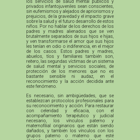
los servicios de salud mental públicos y
privados infantojuveniles sean conscientes,
sin eufemismos y alejados de apriorismos y
prejuicios, de la gravedad y el impacto grave
sobre la salud y el futuro desarrollo de estos
niños. Por no hablar de los derechos de los
padres y madres alienados que se ven
brutalmente separados de sus hijos e hijas,
y ven transformarse el amor que sus hijos
les tenían en odio o indiferencia, en el mejor
de los casos. Estos padres y madres,
abuelos, tíos y familiares también son,
reitero, las segundas víctimas de un sistema
de salud mental y servicios sociales, de
protección de los menores que no es
bastante sensible ni audaz, en el
reconocimiento y la acción decidida ante
este fenómeno.
Es necesario, sin ambigüedades, que se
establezcan protocolos profesionales para
su reconocimiento y acción. Para restaurar
con celeridad y eficacia, con el
acompañamiento terapéutico y judicial
necesario, los vínculos paterno y
maternofilial originarios que están siendo
dañados, y también los vínculos con los
grupos paterno o materno que esté