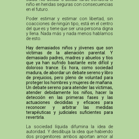
niño en heridas seguras con consecuencias
en el futuro.
Poder estimar y estimar con libertad, sin
coacciones de ningún tipo, está en el centro
del que es y tiene que ser una persona digna
y llena. Nada más y nada menos hablamos
de esto.
Hay demasiados niños y jóvenes que son
víctimas de la alienación parental. Y
demasiado padres, madres y abuelos y tíos
que ya han sufrido bastante este difícil y
doloroso trance. Es hora, como sociedad
madura, de abordar un debate sereno y libro
de prejuicios, pero pleno de voluntad para
proteger los hombres y mujeres de mañana.
Un debate sereno para atender las víctimas,
atender debidamente los niños, hacer la
detección en las primeras fases y las
actuaciones decididas y eficaces para
reconocer y arbitrar las medidas
terapéuticas y judiciales suficientes para
revertirla.
La sociedad líquida difumina la idea de
autoridad. Y desdibuja la idea que habiendo
dos progenitores ambos aportan amor al