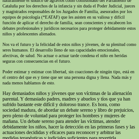
naturalmente el síndico de agravios como comisionado del Parlamento de
Cataluña por los derechos de la infancia y sin duda el Poder Judicial, jueces
y magistrados responsables de los Juzgados de Familia, asesorados por los
equipos de psicología (*EATAF) que les asisten en su valiosa y difícil
función de aplicar el derecho de familia, sean conscientes y encabecen los
debates profesionales y jurídicos necesarios para proteger debidamente estos
niños y adolescentes alienados.
Nos va el futuro y la felicidad de estos niños y jóvenes, de su plenitud como
seres humanos. El desarrollo lleno de sus capacidades emocionales,
afectivas, de salud. No actuar o actuar tarde condena el niño en heridas
seguras con consecuencias en el futuro.
Poder estimar y estimar con libertad, sin coacciones de ningún tipo, está en
el centro del que es y tiene que ser una persona digna y llena. Nada más y
nada menos hablamos de esto.
Hay demasiados niños y jóvenes que son víctimas de la alienación
parental. Y demasiado padres, madres y abuelos y tíos que ya han
sufrido bastante este difícil y doloroso trance. Es hora, como
sociedad madura, de abordar un debate sereno y libro de prejuicios,
pero pleno de voluntad para proteger los hombres y mujeres de
mañana. Un debate sereno para atender las víctimas, atender
debidamente los niños, hacer la detección en las primeras fases y las
actuaciones decididas y eficaces para reconocer y arbitrar las
medidas terapéuticas y judiciales suficientes para revertirla.