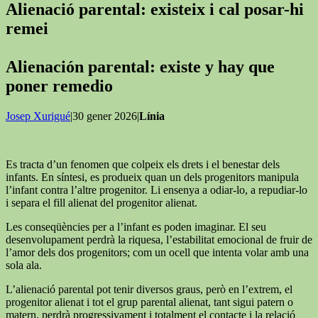
Alienació parental: existeix i cal posar-hi
remei
Alienación parental: existe y hay que
poner remedio
Josep Xurigué
|30 gener 2026|
Línia
Es tracta d’un fenomen que colpeix els drets i el benestar dels
infants. En síntesi, es produeix quan un dels progenitors manipula
l’infant contra l’altre progenitor. Li ensenya a odiar-lo, a repudiar-lo
i separa el fill alienat del progenitor alienat.
Les conseqüències per a l’infant es poden imaginar. El seu
desenvolupament perdrà la riquesa, l’estabilitat emocional de fruir de
l’amor dels dos progenitors; com un ocell que intenta volar amb una
sola ala.
L’alienació parental pot tenir diversos graus, però en l’extrem, el
progenitor alienat i tot el grup parental alienat, tant sigui patern o
matern, perdrà progressivament i totalment el contacte i la relació