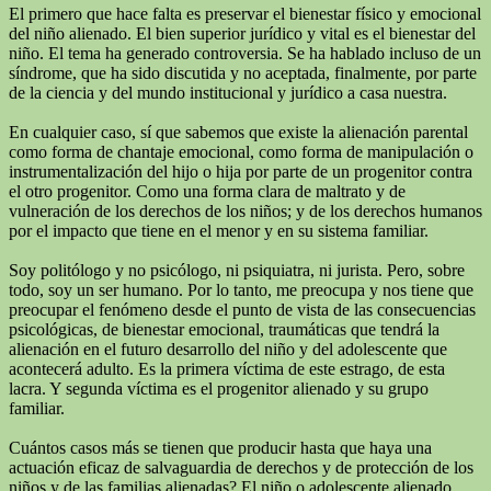
El primero que hace falta es preservar el bienestar físico y emocional
del niño alienado. El bien superior jurídico y vital es el bienestar del
niño. El tema ha generado controversia. Se ha hablado incluso de un
síndrome, que ha sido discutida y no aceptada, finalmente, por parte
de la ciencia y del mundo institucional y jurídico a casa nuestra.
En cualquier caso, sí que sabemos que existe la alienación parental
como forma de chantaje emocional, como forma de manipulación o
instrumentalización del hijo o hija por parte de un progenitor contra
el otro progenitor. Como una forma clara de maltrato y de
vulneración de los derechos de los niños; y de los derechos humanos
por el impacto que tiene en el menor y en su sistema familiar.
Soy politólogo y no psicólogo, ni psiquiatra, ni jurista. Pero, sobre
todo, soy un ser humano. Por lo tanto, me preocupa y nos tiene que
preocupar el fenómeno desde el punto de vista de las consecuencias
psicológicas, de bienestar emocional, traumáticas que tendrá la
alienación en el futuro desarrollo del niño y del adolescente que
acontecerá adulto. Es la primera víctima de este estrago, de esta
lacra. Y segunda víctima es el progenitor alienado y su grupo
familiar.
Cuántos casos más se tienen que producir hasta que haya una
actuación eficaz de salvaguardia de derechos y de protección de los
niños y de las familias alienadas? El niño o adolescente alienado