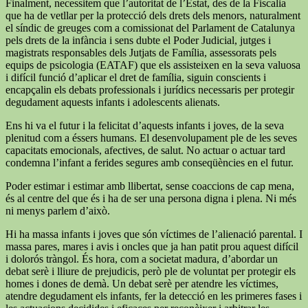
Finalment, necessitem que l’autoritat de l’Estat, des de la Fiscalia
que ha de vetllar per la protecció dels drets dels menors, naturalment
el síndic de greuges com a comissionat del Parlament de Catalunya
pels drets de la infància i sens dubte el Poder Judicial, jutges i
magistrats responsables dels Jutjats de Família, assessorats pels
equips de psicologia (EATAF) que els assisteixen en la seva valuosa
i difícil funció d’aplicar el dret de família, siguin conscients i
encapçalin els debats professionals i jurídics necessaris per protegir
degudament aquests infants i adolescents alienats.
Ens hi va el futur i la felicitat d’aquests infants i joves, de la seva
plenitud com a éssers humans. El desenvolupament ple de les seves
capacitats emocionals, afectives, de salut. No actuar o actuar tard
condemna l’infant a ferides segures amb conseqüències en el futur.
Poder estimar i estimar amb llibertat, sense coaccions de cap mena,
és al centre del que és i ha de ser una persona digna i plena. Ni més
ni menys parlem d’això.
Hi ha massa infants i joves que són víctimes de l’alienació parental. I
massa pares, mares i avis i oncles que ja han patit prou aquest difícil
i dolorós tràngol. És hora, com a societat madura, d’abordar un
debat serè i lliure de prejudicis, però ple de voluntat per protegir els
homes i dones de demà. Un debat serè per atendre les víctimes,
atendre degudament els infants, fer la detecció en les primeres fases i