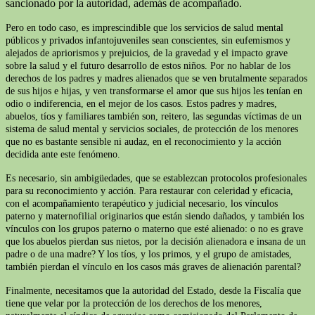
sancionado por la autoridad, además de acompañado.
Pero en todo caso, es imprescindible que los servicios de salud mental
públicos y privados infantojuveniles sean conscientes, sin eufemismos y
alejados de apriorismos y prejuicios, de la gravedad y el impacto grave
sobre la salud y el futuro desarrollo de estos niños. Por no hablar de los
derechos de los padres y madres alienados que se ven brutalmente separados
de sus hijos e hijas, y ven transformarse el amor que sus hijos les tenían en
odio o indiferencia, en el mejor de los casos. Estos padres y madres,
abuelos, tíos y familiares también son, reitero, las segundas víctimas de un
sistema de salud mental y servicios sociales, de protección de los menores
que no es bastante sensible ni audaz, en el reconocimiento y la acción
decidida ante este fenómeno.
Es necesario, sin ambigüedades, que se establezcan protocolos profesionales
para su reconocimiento y acción. Para restaurar con celeridad y eficacia,
con el acompañamiento terapéutico y judicial necesario, los vínculos
paterno y maternofilial originarios que están siendo dañados, y también los
vínculos con los grupos paterno o materno que esté alienado: o no es grave
que los abuelos pierdan sus nietos, por la decisión alienadora e insana de un
padre o de una madre? Y los tíos, y los primos, y el grupo de amistades,
también pierdan el vínculo en los casos más graves de alienación parental?
Finalmente, necesitamos que la autoridad del Estado, desde la Fiscalía que
tiene que velar por la protección de los derechos de los menores,