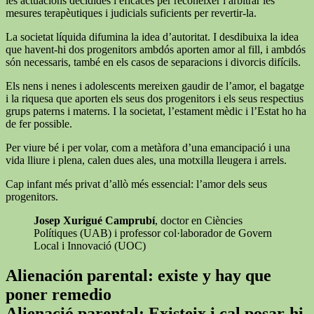
les actuacions decidides i eficaces per reconèixer i arbitrar les
mesures terapèutiques i judicials suficients per revertir-la.
La societat líquida difumina la idea d’autoritat. I desdibuixa la idea
que havent-hi dos progenitors ambdós aporten amor al fill, i ambdós
són necessaris, també en els casos de separacions i divorcis difícils.
Els nens i nenes i adolescents mereixen gaudir de l’amor, el bagatge
i la riquesa que aporten els seus dos progenitors i els seus respectius
grups paterns i materns. I la societat, l’estament mèdic i l’Estat ho ha
de fer possible.
Per viure bé i per volar, com a metàfora d’una emancipació i una
vida lliure i plena, calen dues ales, una motxilla lleugera i arrels.
Cap infant més privat d’allò més essencial: l’amor dels seus
progenitors.
Josep Xurigué Camprubí
, doctor en Ciències
Polítiques (UAB) i professor col·laborador de Govern
Local i Innovació (UOC)
Alienación parental: existe y hay que
poner remedio
Alienació parental: Existeix i cal posar-hi