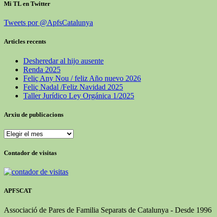
Mi TL en Twitter
Tweets por @ApfsCatalunya
Articles recents
Desheredar al hijo ausente
Renda 2025
Feliç Any Nou / feliz Año nuevo 2026
Feliç Nadal /Feliz Navidad 2025
Taller Jurídico Ley Orgánica 1/2025
Arxiu de publicacions
Arxiu
de
publicacions
Contador de visitas
APFSCAT
Associació de Pares de Familia Separats de Catalunya - Desde 1996