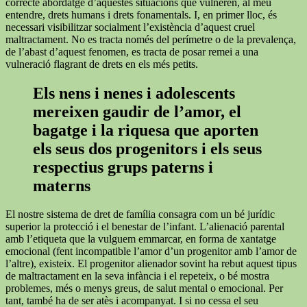
correcte abordatge d’aquestes situacions que vulneren, al meu
entendre, drets humans i drets fonamentals. I, en primer lloc, és
necessari visibilitzar socialment l’existència d’aquest cruel
maltractament. No es tracta només del perímetre o de la prevalença,
de l’abast d’aquest fenomen, es tracta de posar remei a una
vulneració flagrant de drets en els més petits.
Els nens i nenes i adolescents
mereixen gaudir de l’amor, el
bagatge i la riquesa que aporten
els seus dos progenitors i els seus
respectius grups paterns i
materns
El nostre sistema de dret de família consagra com un bé jurídic
superior la protecció i el benestar de l’infant. L’alienació parental
amb l’etiqueta que la vulguem emmarcar, en forma de xantatge
emocional (fent incompatible l’amor d’un progenitor amb l’amor de
l’altre), existeix. El progenitor alienador sovint ha rebut aquest tipus
de maltractament en la seva infància i el repeteix, o bé mostra
problemes, més o menys greus, de salut mental o emocional. Per
tant, també ha de ser atès i acompanyat. I si no cessa el seu