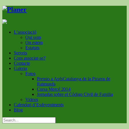
L’associació
Qui som
On estem
Estatuts
Serveis
Com associar-se?
Contacte
Galeria
Fotos
Premio a ApfsCatalunya de la Pizarra de
Raimunda
Cursa Mercé 2014
Jornadas sobre el Código Civil de Familia
Videos
Calendari d’Esdeveniments
Blog