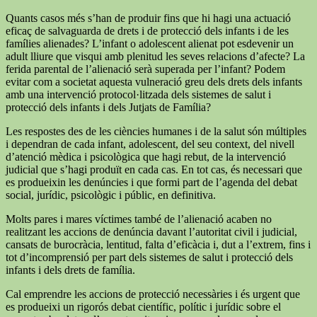
Quants casos més s’han de produir fins que hi hagi una actuació
eficaç de salvaguarda de drets i de protecció dels infants i de les
famílies alienades? L’infant o adolescent alienat pot esdevenir un
adult lliure que visqui amb plenitud les seves relacions d’afecte? La
ferida parental de l’alienació serà superada per l’infant? Podem
evitar com a societat aquesta vulneració greu dels drets dels infants
amb una intervenció protocol·litzada dels sistemes de salut i
protecció dels infants i dels Jutjats de Família?
Les respostes des de les ciències humanes i de la salut són múltiples
i dependran de cada infant, adolescent, del seu context, del nivell
d’atenció mèdica i psicològica que hagi rebut, de la intervenció
judicial que s’hagi produït en cada cas. En tot cas, és necessari que
es produeixin les denúncies i que formi part de l’agenda del debat
social, jurídic, psicològic i públic, en definitiva.
Molts pares i mares víctimes també de l’alienació acaben no
realitzant les accions de denúncia davant l’autoritat civil i judicial,
cansats de burocràcia, lentitud, falta d’eficàcia i, dut a l’extrem, fins i
tot d’incomprensió per part dels sistemes de salut i protecció dels
infants i dels drets de família.
Cal emprendre les accions de protecció necessàries i és urgent que
es produeixi un rigorós debat científic, polític i jurídic sobre el