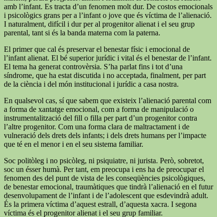
amb l’infant. Es tracta d’un fenomen molt dur. De costos emocionals
i psicològics grans per a l’infant o jove que és víctima de l’alienació.
I naturalment, difícil i dur per al progenitor alienat i el seu grup
parental, tant si és la banda materna com la paterna.
El primer que cal és preservar el benestar físic i emocional de
l’infant alienat. El bé superior jurídic i vital és el benestar de l’infant.
El tema ha generat controvèrsia. S’ha parlat fins i tot d’una
síndrome, que ha estat discutida i no acceptada, finalment, per part
de la ciència i del món institucional i jurídic a casa nostra.
En qualsevol cas, sí que sabem que existeix l’alienació parental com
a forma de xantatge emocional, com a forma de manipulació o
instrumentalització del fill o filla per part d’un progenitor contra
l’altre progenitor. Com una forma clara de maltractament i de
vulneració dels drets dels infants; i dels drets humans per l’impacte
que té en el menor i en el seu sistema familiar.
Soc politòleg i no psicòleg, ni psiquiatre, ni jurista. Però, sobretot,
soc un ésser humà. Per tant, em preocupa i ens ha de preocupar el
fenomen des del punt de vista de les conseqüències psicològiques,
de benestar emocional, traumàtiques que tindrà l’alienació en el futur
desenvolupament de l’infant i de l’adolescent que esdevindrà adult.
És la primera víctima d’aquest estrall, d’aquesta xacra. I segona
víctima és el progenitor alienat i el seu grup familiar.