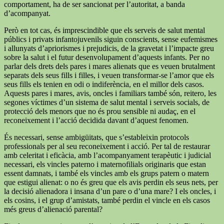
comportament, ha de ser sancionat per l’autoritat, a banda
d’acompanyat.
Però en tot cas, és imprescindible que els serveis de salut mental
públics i privats infantojuvenils siguin conscients, sense eufemismes
i allunyats d’apriorismes i prejudicis, de la gravetat i l’impacte greu
sobre la salut i el futur desenvolupament d’aquests infants. Per no
parlar dels drets dels pares i mares alienats que es veuen brutalment
separats dels seus fills i filles, i veuen transformar-se l’amor que els
seus fills els tenien en odi o indiferència, en el millor dels casos.
Aquests pares i mares, avis, oncles i familiars també són, reitero, les
segones víctimes d’un sistema de salut mental i serveis socials, de
protecció dels menors que no és prou sensible ni audaç, en el
reconeixement i l’acció decidida davant d’aquest fenomen.
És necessari, sense ambigüitats, que s’estableixin protocols
professionals per al seu reconeixement i acció. Per tal de restaurar
amb celeritat i eficàcia, amb l’acompanyament terapèutic i judicial
necessari, els vincles paterno i maternofilials originaris que estan
essent damnats, i també els vincles amb els grups patern o matern
que estigui alienat: o no és greu que els avis perdin els seus nets, per
la decisió alienadora i insana d’un pare o d’una mare? I els oncles, i
els cosins, i el grup d’amistats, també perdin el vincle en els casos
més greus d’alienació parental?