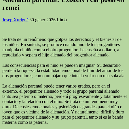
remei
Josep Xurigué
|30 gener 2026|
Línia
Se trata de un fenómeno que golpea los derechos y el bienestar de
los niños. En síntesis, se produce cuando uno de los progenitores
manipula el niño contra el otro progenitor. Le enseña a odiarlo, a
repudiarlo y separa el hijo alienado del progenitor alienado.
Las consecuencias para el niño se pueden imaginar. Su desarrollo
perderá la riqueza, la estabilidad emocional de fluir del amor de los
dos progenitores; como un pájaro que intenta volar con una sola ala.
La alienación parental puede tener varios grados, pero en el
extremo, el progenitor alienado y todo el grupo parental alienado,
tanto sea paterno o materno, perderá progresivamente y totalmente el
contacto y la relación con el niño. Se trata de un fenómeno muy
duro. De costes emocionales y psicológicos grandes para el niño o
joven que es víctima de la alienación. Y naturalmente, difícil y duro
para el progenitor alienado y su grupo parental, tanto si es la banda
materna como la paterna.