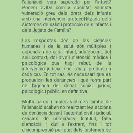
l’alienació serà superada per l’infant?
Podem evitar com a societat aquesta
vulneració greu dels drets dels infants
amb una intervenció protocol·litzada dels
sistemes de salut i protecció dels infants i
dels Jutjats de Família?
Les respostes des de les ciències
humanes i de la salut són múltiples i
dependran de cada infant, adolescent, del
seu context, del nivell d’atenció mèdica i
psicològica que hagi rebut, de la
intervenció judicial que s’hagi produït en
cada cas. En tot cas, és necessari que es
produeixin les denúncies i que formi part
de l’agenda del debat social, jurídic,
psicològic i públic, en definitiva.
Molts pares i mares víctimes també de
l’alienació acaben no realitzant les accions
de denúncia davant l’autoritat civil i judicial,
cansats de burocràcia, lentitud, falta
d’eficàcia i, dut a l’extrem, fins i tot
d’incomprensió per part dels sistemes de