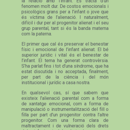
la relació amb l’infant. Es tracta d’un
fenomen molt dur. De costos emocionals i
psicològics grans per a l’infant o jove que
és víctima de l’alienació. I naturalment,
difícil i dur per al progenitor alienat i el seu
grup parental, tant si és la banda materna
com la paterna.
El primer que cal és preservar el benestar
físic i emocional de l’infant alienat. El bé
superior jurídic i vital és el benestar de
l’infant. El tema ha generat controvèrsia.
S’ha parlat fins i tot d’una síndrome, que ha
estat discutida i no acceptada, finalment,
per part de la ciència i del món
institucional i jurídic a casa nostra.
En qualsevol cas, sí que sabem que
existeix l’alienació parental com a forma
de xantatge emocional, com a forma de
manipulació o instrumentalització del fill o
filla per part d’un progenitor contra l’altre
progenitor. Com una forma clara de
maltractament i de vulneració dels drets