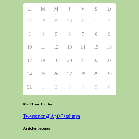
L
M
M
J
V
S
D
27
28
29
30
31
1
2
3
4
5
6
7
8
9
10
11
12
13
14
15
16
17
18
19
20
21
22
23
24
25
26
27
28
29
30
31
1
2
3
4
5
6
Mi TL en Twitter
Tweets por @ApfsCatalunya
Articles recents