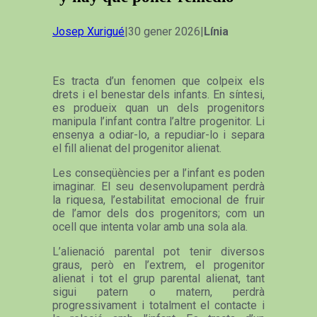
Josep Xurigué
|30 gener 2026|
Línia
Es tracta d’un fenomen que colpeix els
drets i el benestar dels infants. En síntesi,
es produeix quan un dels progenitors
manipula l’infant contra l’altre progenitor. Li
ensenya a odiar-lo, a repudiar-lo i separa
el fill alienat del progenitor alienat.
Les conseqüències per a l’infant es poden
imaginar. El seu desenvolupament perdrà
la riquesa, l’estabilitat emocional de fruir
de l’amor dels dos progenitors; com un
ocell que intenta volar amb una sola ala.
L’alienació parental pot tenir diversos
graus, però en l’extrem, el progenitor
alienat i tot el grup parental alienat, tant
sigui patern o matern, perdrà
progressivament i totalment el contacte i