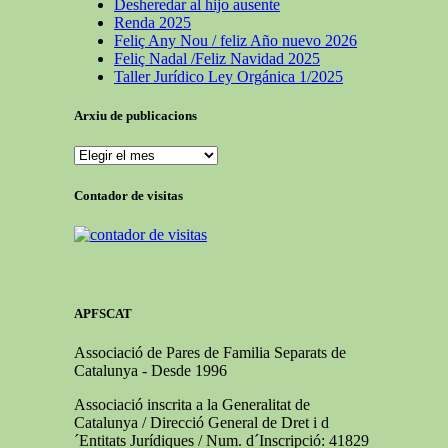
Desheredar al hijo ausente
Renda 2025
Feliç Any Nou / feliz Año nuevo 2026
Feliç Nadal /Feliz Navidad 2025
Taller Jurídico Ley Orgánica 1/2025
Arxiu de publicacions
Arxiu
de
publicacions
Contador de visitas
APFSCAT
Associació de Pares de Familia Separats de
Catalunya - Desde 1996
Associació inscrita a la Generalitat de
Catalunya / Direcció General de Dret i d
´Entitats Jurídiques / Num. d´Inscripció: 41829