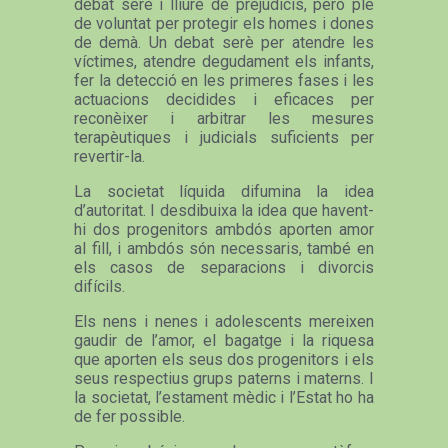
debat serè i lliure de prejudicis, però ple
de voluntat per protegir els homes i dones
de demà. Un debat serè per atendre les
víctimes, atendre degudament els infants,
fer la detecció en les primeres fases i les
actuacions decidides i eficaces per
reconèixer i arbitrar les mesures
terapèutiques i judicials suficients per
revertir-la.
La societat líquida difumina la idea
d’autoritat. I desdibuixa la idea que havent-
hi dos progenitors ambdós aporten amor
al fill, i ambdós són necessaris, també en
els casos de separacions i divorcis
difícils.
Els nens i nenes i adolescents mereixen
gaudir de l’amor, el bagatge i la riquesa
que aporten els seus dos progenitors i els
seus respectius grups paterns i materns. I
la societat, l’estament mèdic i l’Estat ho ha
de fer possible.