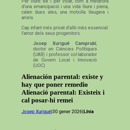
Per viure bé i per volar, com a metàfora
d’una emancipació i una vida lliure i plena,
calen dues ales, una motxilla lleugera i
arrels.
Cap infant més privat d’allò més essencial:
l’amor dels seus progenitors.
Josep Xurigué Camprubí
,
doctor en Ciències Polítiques
(UAB) i professor col·laborador
de Govern Local i Innovació
(UOC)
Alienación parental: existe y
hay que poner remedio
Alienació parental: Existeix i
cal posar-hi remei
Josep Xurigué
|30 gener 2026|
Línia