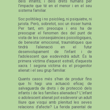
dels infants; i dels drets humans per
l’impacte que té en el menor i en el seu
sistema familiar.
Soc politòleg i no psicòleg, ni psiquiatre, ni
jurista. Però, sobretot, soc un ésser humà.
Per tant, em preocupa i ens ha de
preocupar el fenomen des del punt de
vista de les conseqüències psicològiques,
de benestar emocional, traumàtiques que
tindrà l’alienació en el futur
desenvolupament de l’infant i de
l’adolescent que esdevindrà adult. És la
primera víctima d’aquest estrall, d’aquesta
xacra. I segona víctima és el progenitor
alienat i el seu grup familiar.
Quants casos més s’han de produir fins
que hi hagi una actuació eficaç de
salvaguarda de drets i de protecció dels
infants i de les famílies alienades? L’infant
o adolescent alienat pot esdevenir un adult
lliure que visqui amb plenitud les seves
relacions d’afecte? La ferida parental de