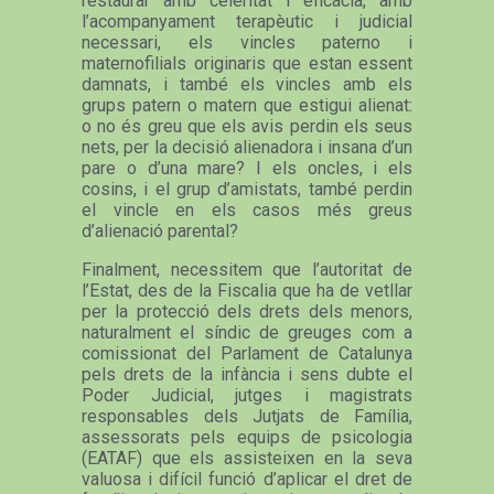
restaurar amb celeritat i eficàcia, amb
l’acompanyament terapèutic i judicial
necessari, els vincles paterno i
maternofilials originaris que estan essent
damnats, i també els vincles amb els
grups patern o matern que estigui alienat:
o no és greu que els avis perdin els seus
nets, per la decisió alienadora i insana d’un
pare o d’una mare? I els oncles, i els
cosins, i el grup d’amistats, també perdin
el vincle en els casos més greus
d’alienació parental?
Finalment, necessitem que l’autoritat de
l’Estat, des de la Fiscalia que ha de vetllar
per la protecció dels drets dels menors,
naturalment el síndic de greuges com a
comissionat del Parlament de Catalunya
pels drets de la infància i sens dubte el
Poder Judicial, jutges i magistrats
responsables dels Jutjats de Família,
assessorats pels equips de psicologia
(EATAF) que els assisteixen en la seva
valuosa i difícil funció d’aplicar el dret de