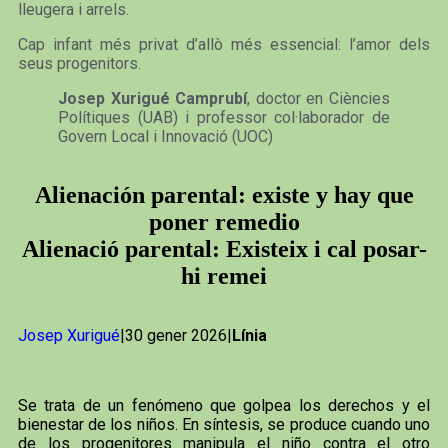
lleugera i arrels.
Cap infant més privat d’allò més essencial: l’amor dels
seus progenitors.
Josep Xurigué Camprubí
, doctor en Ciències
Polítiques (UAB) i professor col·laborador de
Govern Local i Innovació (UOC)
Alienación parental: existe y hay que
poner remedio
Alienació parental: Existeix i cal posar-
hi remei
Josep Xurigué
|30 gener 2026|
Línia
Se trata de un fenómeno que golpea los derechos y el
bienestar de los niños. En síntesis, se produce cuando uno
de los progenitores manipula el niño contra el otro