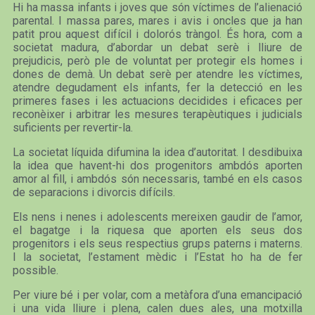
Hi ha massa infants i joves que són víctimes de l’alienació
parental. I massa pares, mares i avis i oncles que ja han
patit prou aquest difícil i dolorós tràngol. És hora, com a
societat madura, d’abordar un debat serè i lliure de
prejudicis, però ple de voluntat per protegir els homes i
dones de demà. Un debat serè per atendre les víctimes,
atendre degudament els infants, fer la detecció en les
primeres fases i les actuacions decidides i eficaces per
reconèixer i arbitrar les mesures terapèutiques i judicials
suficients per revertir-la.
La societat líquida difumina la idea d’autoritat. I desdibuixa
la idea que havent-hi dos progenitors ambdós aporten
amor al fill, i ambdós són necessaris, també en els casos
de separacions i divorcis difícils.
Els nens i nenes i adolescents mereixen gaudir de l’amor,
el bagatge i la riquesa que aporten els seus dos
progenitors i els seus respectius grups paterns i materns.
I la societat, l’estament mèdic i l’Estat ho ha de fer
possible.
Per viure bé i per volar, com a metàfora d’una emancipació
i una vida lliure i plena, calen dues ales, una motxilla