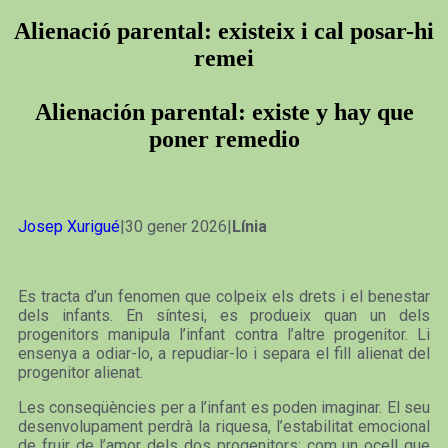
Alienació parental: existeix i cal posar-hi
remei
Alienación parental: existe y hay que
poner remedio
Josep Xurigué
|30 gener 2026|
Línia
Es tracta d’un fenomen que colpeix els drets i el benestar
dels infants. En síntesi, es produeix quan un dels
progenitors manipula l’infant contra l’altre progenitor. Li
ensenya a odiar-lo, a repudiar-lo i separa el fill alienat del
progenitor alienat.
Les conseqüències per a l’infant es poden imaginar. El seu
desenvolupament perdrà la riquesa, l’estabilitat emocional
de fruir de l’amor dels dos progenitors; com un ocell que