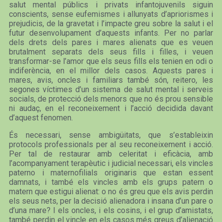
salut mental públics i privats infantojuvenils siguin
conscients, sense eufemismes i allunyats d’apriorismes i
prejudicis, de la gravetat i l’impacte greu sobre la salut i el
futur desenvolupament d’aquests infants. Per no parlar
dels drets dels pares i mares alienats que es veuen
brutalment separats dels seus fills i filles, i veuen
transformar-se l’amor que els seus fills els tenien en odi o
indiferència, en el millor dels casos. Aquests pares i
mares, avis, oncles i familiars també són, reitero, les
segones víctimes d’un sistema de salut mental i serveis
socials, de protecció dels menors que no és prou sensible
ni audaç, en el reconeixement i l’acció decidida davant
d’aquest fenomen.
És necessari, sense ambigüitats, que s’estableixin
protocols professionals per al seu reconeixement i acció.
Per tal de restaurar amb celeritat i eficàcia, amb
l’acompanyament terapèutic i judicial necessari, els vincles
paterno i maternofilials originaris que estan essent
damnats, i també els vincles amb els grups patern o
matern que estigui alienat: o no és greu que els avis perdin
els seus nets, per la decisió alienadora i insana d’un pare o
d’una mare? I els oncles, i els cosins, i el grup d’amistats,
també perdin el vincle en els casos més greus d’alienació