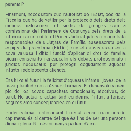
parental?
Finalment, necessitem que l’autoritat de l’Estat, des de la
Fiscalia que ha de vetllar per la protecció dels drets dels
menors, naturalment el síndic de greuges com a
comissionat del Parlament de Catalunya pels drets de la
infància i sens dubte el Poder Judicial, jutges i magistrats
responsables dels Jutjats de Família, assessorats pels
equips de psicologia (EATAF) que els assisteixen en la
seva valuosa i difícil funció d’aplicar el dret de família,
siguin conscients i encapçalin els debats professionals i
jurídics necessaris per protegir degudament aquests
infants i adolescents alienats.
Ens hi va el futur i la felicitat d’aquests infants i joves, de la
seva plenitud com a éssers humans. El desenvolupament
ple de les seves capacitats emocionals, afectives, de
salut. No actuar o actuar tard condemna l’infant a ferides
segures amb conseqüències en el futur.
Poder estimar i estimar amb llibertat, sense coaccions de
cap mena, és al centre del que és i ha de ser una persona
digna i plena. Ni més ni menys parlem d’això.