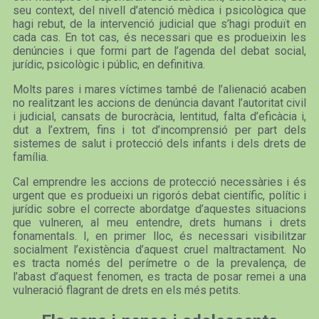
seu context, del nivell d’atenció mèdica i psicològica que
hagi rebut, de la intervenció judicial que s’hagi produït en
cada cas. En tot cas, és necessari que es produeixin les
denúncies i que formi part de l’agenda del debat social,
jurídic, psicològic i públic, en definitiva.
Molts pares i mares víctimes també de l’alienació acaben
no realitzant les accions de denúncia davant l’autoritat civil
i judicial, cansats de burocràcia, lentitud, falta d’eficàcia i,
dut a l’extrem, fins i tot d’incomprensió per part dels
sistemes de salut i protecció dels infants i dels drets de
família.
Cal emprendre les accions de protecció necessàries i és
urgent que es produeixi un rigorós debat científic, polític i
jurídic sobre el correcte abordatge d’aquestes situacions
que vulneren, al meu entendre, drets humans i drets
fonamentals. I, en primer lloc, és necessari visibilitzar
socialment l’existència d’aquest cruel maltractament. No
es tracta només del perímetre o de la prevalença, de
l’abast d’aquest fenomen, es tracta de posar remei a una
vulneració flagrant de drets en els més petits.