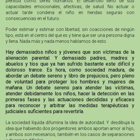
plenitud como seres humanos. El desarrollo lleno de sus
capacidades emocionales, afectivas, de salud. No actuar o
actuar tarde condena el niño en heridas seguras con
consecuencias en el futuro.
Poder estimar y estimar con libertad, sin coacciones de ningún
tipo, está en el centro del que es y tiene que ser una persona digna
y llena. Nada más y nada menos hablamos de esto.
Hay demasiados niños y jóvenes que son víctimas de la
alienación parental. Y demasiado padres, madres y
abuelos y tíos que ya han sufrido bastante este difícil y
doloroso trance. Es hora, como sociedad madura, de
abordar un debate sereno y libro de prejuicios, pero pleno
de voluntad para proteger los hombres y mujeres de
mañana. Un debate sereno para atender las víctimas,
atender debidamente los niños, hacer la detección en las
primeras fases y las actuaciones decididas y eficaces
para reconocer y arbitrar las medidas terapéuticas y
judiciales suficientes para revertirla.
La sociedad líquida difumina la idea de autoridad. Y desdibuja la
idea que habiendo dos progenitores ambos aportan amor al hijo,
y ambos son necesarios, también en los casos de separaciones