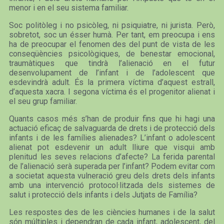
menor i en el seu sistema familiar.
Soc politòleg i no psicòleg, ni psiquiatre, ni jurista. Però,
sobretot, soc un ésser humà. Per tant, em preocupa i ens
ha de preocupar el fenomen des del punt de vista de les
conseqüències psicològiques, de benestar emocional,
traumàtiques que tindrà l’alienació en el futur
desenvolupament de l’infant i de l’adolescent que
esdevindrà adult. És la primera víctima d’aquest estrall,
d’aquesta xacra. I segona víctima és el progenitor alienat i
el seu grup familiar.
Quants casos més s’han de produir fins que hi hagi una
actuació eficaç de salvaguarda de drets i de protecció dels
infants i de les famílies alienades? L’infant o adolescent
alienat pot esdevenir un adult lliure que visqui amb
plenitud les seves relacions d’afecte? La ferida parental
de l’alienació serà superada per l’infant? Podem evitar com
a societat aquesta vulneració greu dels drets dels infants
amb una intervenció protocol·litzada dels sistemes de
salut i protecció dels infants i dels Jutjats de Família?
Les respostes des de les ciències humanes i de la salut
són múltiples i dependran de cada infant, adolescent, del