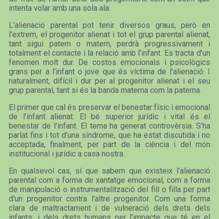
intenta volar amb una sola ala.
L’alienació parental pot tenir diversos graus, però en
l’extrem, el progenitor alienat i tot el grup parental alienat,
tant sigui patern o matern, perdrà progressivament i
totalment el contacte i la relació amb l’infant. Es tracta d’un
fenomen molt dur. De costos emocionals i psicològics
grans per a l’infant o jove que és víctima de l’alienació. I
naturalment, difícil i dur per al progenitor alienat i el seu
grup parental, tant si és la banda materna com la paterna.
El primer que cal és preservar el benestar físic i emocional
de l’infant alienat. El bé superior jurídic i vital és el
benestar de l’infant. El tema ha generat controvèrsia. S’ha
parlat fins i tot d’una síndrome, que ha estat discutida i no
acceptada, finalment, per part de la ciència i del món
institucional i jurídic a casa nostra.
En qualsevol cas, sí que sabem que existeix l’alienació
parental com a forma de xantatge emocional, com a forma
de manipulació o instrumentalització del fill o filla per part
d’un progenitor contra l’altre progenitor. Com una forma
clara de maltractament i de vulneració dels drets dels
infants; i dels drets humans per l’impacte que té en el