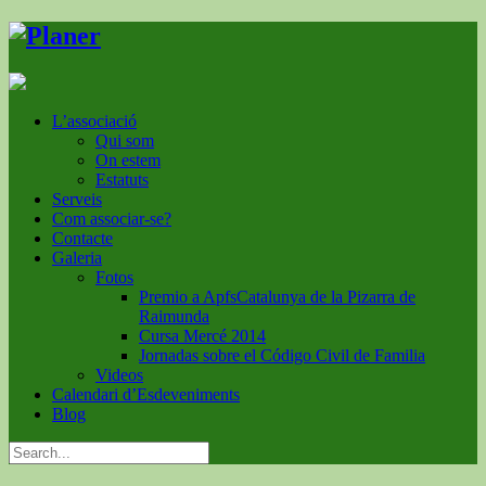
L’associació
Qui som
On estem
Estatuts
Serveis
Com associar-se?
Contacte
Galeria
Fotos
Premio a ApfsCatalunya de la Pizarra de
Raimunda
Cursa Mercé 2014
Jornadas sobre el Código Civil de Familia
Videos
Calendari d’Esdeveniments
Blog