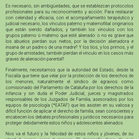
Es necesario, sin ambigüedades, que se establezcan protocolos
profesionales para su reconocimiento y acción. Para restaurar
con celeridad y eficacia, con el acompañamiento terapéutico y
judicial necesario, los vínculos paterno y maternofilial originarios
que están siendo dañados, y también los vínculos con los
grupos paterno o materno que esté alienado: o no es grave que
los abuelos pierdan sus nietos, por la decisión alienadora e
insana de un padre o de una madre? Y los tíos, y los primos, y el
grupo de amistades, también pierdan el vínculo en los casos más
graves de alienación parental?
Finalmente, necesitamos que la autoridad del Estado, desde la
Fiscalía que tiene que velar por la protección de los derechos de
los menores, naturalmente el síndico de agravios como
comisionado del Parlamento de Cataluña por los derechos de la
infancia y sin duda el Poder Judicial, jueces y magistrados
responsables de los Juzgados de Familia, asesorados por los
equipos de psicología (*EATAF) que les asisten en su valiosa y
difícil función de aplicar el derecho de familia, sean conscientes y
encabecen los debates profesionales y jurídicos necesarios para
proteger debidamente estos niños y adolescentes alienados.
Nos va el futuro y la felicidad de estos niños y jóvenes, de su