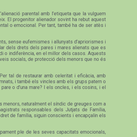
L’alienació parental amb l’etiqueta que la vulguem
ix. El progenitor alienador sovint ha rebut aquest
tal o emocional. Per tant, també ha de ser atès i
ents, sense eufemismes i allunyats d’apriorismes i
rlar dels drets dels pares i mares alienats que es
di o indiferència, en el millor dels casos. Aquests
erveis socials, de protecció dels menors que no és
er tal de restaurar amb celeritat i eficàcia, amb
damnats, i també els vincles amb els grups patern o
pare o d’una mare? I els oncles, i els cosins, i el
dels menors, naturalment el síndic de greuges com a
agistrats responsables dels Jutjats de Família,
dret de família, siguin conscients i encapçalin els
olupament ple de les seves capacitats emocionals,