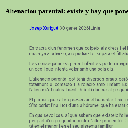
Alienación parental: existe y hay que po
Josep Xurigué
|30 gener 2026|
Línia
Es tracta d’un fenomen que colpeix els drets i el b
ensenya a odiar-lo, a repudiar-lo i separa el fill al
Les conseqüències per a l’infant es poden imagina
un ocell que intenta volar amb una sola ala.
L’alienació parental pot tenir diversos graus, però
totalment el contacte i la relació amb l’infant. 
l’alienació. I naturalment, difícil i dur per al prog
El primer que cal és preservar el benestar físic i e
S’ha parlat fins i tot d’una síndrome, que ha estat d
En qualsevol cas, sí que sabem que existeix l’alie
per part d’un progenitor contra l’altre progenitor
té en el menor i en el seu sistema familiar.