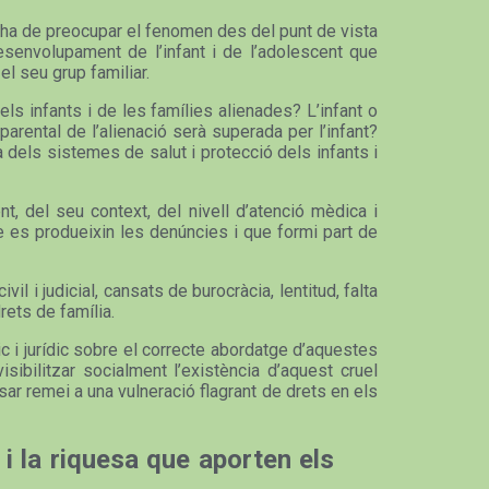
ns ha de preocupar el fenomen des del punt de vista
esenvolupament de l’infant i de l’adolescent que
el seu grup familiar.
ls infants i de les famílies alienades? L’infant o
arental de l’alienació serà superada per l’infant?
 dels sistemes de salut i protecció dels infants i
, del seu context, del nivell d’atenció mèdica i
ue es produeixin les denúncies i que formi part de
l i judicial, cansats de burocràcia, lentitud, falta
drets de família.
c i jurídic sobre el correcte abordatge d’aquestes
sibilitzar socialment l’existència d’aquest cruel
ar remei a una vulneració flagrant de drets en els
 i la riquesa que aporten els