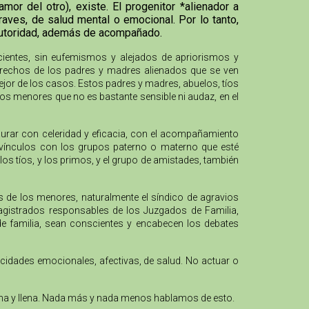
or del otro), existe. El progenitor *alienador a
aves, de salud mental o emocional. Por lo tanto,
 autoridad, además de acompañado.
cientes, sin eufemismos y alejados de apriorismos y
 derechos de los padres y madres alienados que se ven
mejor de los casos. Estos padres y madres, abuelos, tíos
los menores que no es bastante sensible ni audaz, en el
urar con celeridad y eficacia, con el acompañamiento
os vínculos con los grupos paterno o materno que esté
los tíos, y los primos, y el grupo de amistades, también
os de los menores, naturalmente el síndico de agravios
agistrados responsables de los Juzgados de Familia,
 de familia, sean conscientes y encabecen los debates
acidades emocionales, afectivas, de salud. No actuar o
digna y llena. Nada más y nada menos hablamos de esto.