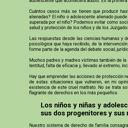
adolescente que acontecerá adulto. Es la primera v
Cuántos casos más se tienen que producir hast
alienadas? El niño o adolescente alienado puede a
superada por el niño? Podemos evitar como socie
salud y protección de los niños y de los Juzgado
Las respuestas desde las ciencias humanas y de 
psicológica que haya recibido, de la intervenci
forme parte de la agenda del debate social, jurídic
Muchos padres y madres víctimas también de la ali
lentitud, falta de eficacia y, llevado al extremo,
Hay que emprender las acciones de protección nece
de estas situaciones que vulneren, en mi opini
existencia de este cruel maltrato. No se trata s
flagrante de derechos en los más pequeños.
Los niños y niñas y adolesc
sus dos progenitores y sus
Nuestro sistema de derecho de familia consagra co