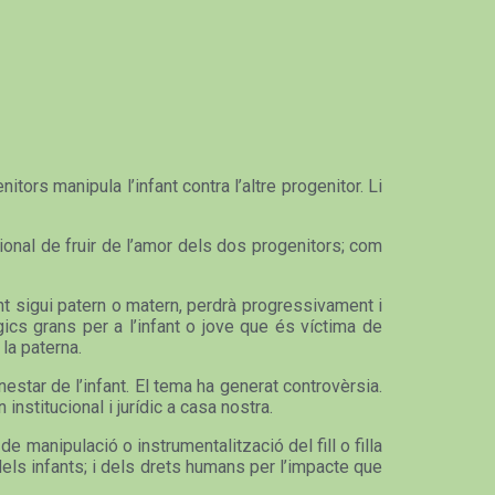
tors manipula l’infant contra l’altre progenitor. Li
ional de fruir de l’amor dels dos progenitors; com
tant sigui patern o matern, perdrà progressivament i
gics grans per a l’infant o jove que és víctima de
 la paterna.
enestar de l’infant. El tema ha generat controvèrsia.
institucional i jurídic a casa nostra.
 manipulació o instrumentalització del fill o filla
dels infants; i dels drets humans per l’impacte que