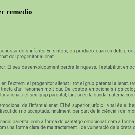
ner remedio
enestar dels infants. En síntesi, es produeix quan un dels progeni
ienat del progenitor alienat.
r. El seu desenvolupament perdrà la riquesa, l’estabilitat emoc
 en l’extrem, el progenitor alienat i tot el grup parental alienat, 
Es tracta d’un fenomen molt dur. De costos emocionals i psicolò
enitor alienat i el seu grup parental, tant si és la banda materna com
mocional de l’infant alienat. El bé superior jurídic i vital és el b
iscutida i no acceptada, finalment, per part de la ciència i del món 
nació parental com a forma de xantatge emocional, com a forma de
. Com una forma clara de maltractament i de vulneració dels drets 