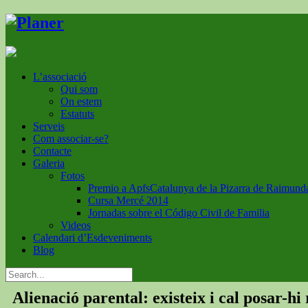
L’associació
Qui som
On estem
Estatuts
Serveis
Com associar-se?
Contacte
Galeria
Fotos
Premio a ApfsCatalunya de la Pizarra de Raimund
Cursa Mercé 2014
Jornadas sobre el Código Civil de Familia
Videos
Calendari d’Esdeveniments
Blog
Alienació parental: existeix i cal posar-hi