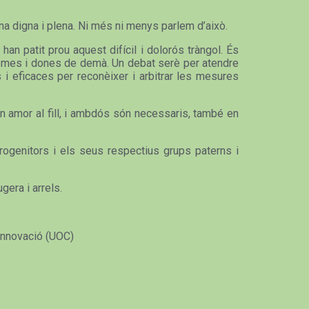
na digna i plena. Ni més ni menys parlem d’això.
han patit prou aquest difícil i dolorós tràngol. És
s homes i dones de demà. Un debat serè per atendre
 i eficaces per reconèixer i arbitrar les mesures
en amor al fill, i ambdós són necessaris, també en
rogenitors i els seus respectius grups paterns i
gera i arrels.
 Innovació (UOC)