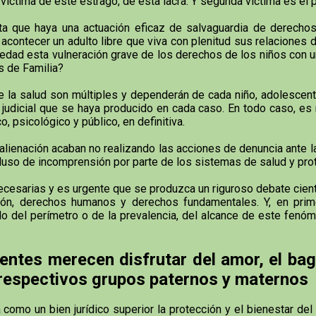
íctima de este estrago, de esta lacra. Y segunda víctima es el p
a que haya una actuación eficaz de salvaguardia de derechos 
contecer un adulto libre que viva con plenitud sus relaciones d
dad esta vulneración grave de los derechos de los niños con u
s de Familia?
la salud son múltiples y dependerán de cada niño, adolescente
ón judicial que se haya producido en cada caso. En todo caso, e
o, psicológico y público, en definitiva.
enación acaban no realizando las acciones de denuncia ante la a
 incluso de incomprensión por parte de los sistemas de salud y pr
sarias y es urgente que se produzca un riguroso debate científi
ón, derechos humanos y derechos fundamentales. Y, en primer
olo del perímetro o de la prevalencia, del alcance de este fenó
entes merecen disfrutar del amor, el bag
 respectivos grupos paternos y maternos
mo un bien jurídico superior la protección y el bienestar del n