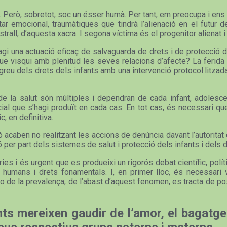
ista. Però, sobretot, soc un ésser humà. Per tant, em preocupa i e
 emocional, traumàtiques que tindrà l’alienació en el futur d
rall, d’aquesta xacra. I segona víctima és el progenitor alienat i 
i una actuació eficaç de salvaguarda de drets i de protecció de
que visqui amb plenitud les seves relacions d’afecte? La ferida p
eu dels drets dels infants amb una intervenció protocol·litzada
la salut són múltiples i dependran de cada infant, adolescent
icial que s’hagi produït en cada cas. En tot cas, és necessari q
c, en definitiva.
caben no realitzant les accions de denúncia davant l’autoritat civi
sió per part dels sistemes de salut i protecció dels infants i dels 
s i és urgent que es produeixi un rigorós debat científic, políti
humans i drets fonamentals. I, en primer lloc, és necessari vi
 de la prevalença, de l’abast d’aquest fenomen, es tracta de pos
ts mereixen gaudir de l’amor, el bagatge