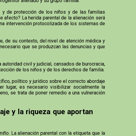
rogenitor alienado y su grupo familiar.
y de protección de los niños y de las familias
e afecto? La herida parental de la alienación será
na intervención protocolizada de los sistemas de
, de su contexto, del nivel de atención médica y
s necesario que se produzcan las denuncias y que
utoridad civil y judicial, cansados de burocracia,
otección de los niños y de los derechos de familia.
co, político y jurídico sobre el correcto abordaje
 lugar, es necesario visibilizar socialmente la
meno, se trata de poner remedio a una vulneración
aje y la riqueza que aportan
iño. La alienación parental con la etiqueta que la