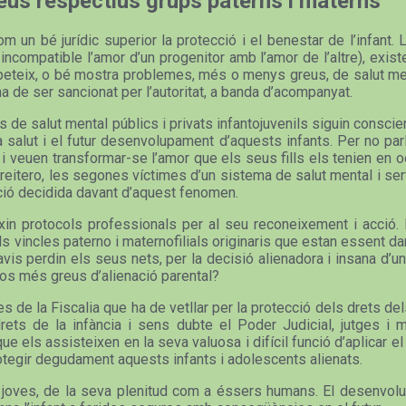
seus respectius grups paterns i materns
 un bé jurídic superior la protecció i el benestar de l’infant. 
compatible l’amor d’un progenitor amb l’amor de l’altre), existe
repeteix, o bé mostra problemes, més o menys greus, de salut men
 de ser sancionat per l’autoritat, a banda d’acompanyat.
s de salut mental públics i privats infantojuvenils siguin consci
 la salut i el futur desenvolupament d’aquests infants. Per no pa
, i veuen transformar-se l’amor que els seus fills els tenien en o
, reitero, les segones víctimes d’un sistema de salut mental i s
cció decidida davant d’aquest fenomen.
in protocols professionals per al seu reconeixement i acció. P
ls vincles paterno i maternofilials originaris que estan essent 
vis perdin els seus nets, per la decisió alienadora i insana d’un 
sos més greus d’alienació parental?
des de la Fiscalia que ha de vetllar per la protecció dels drets 
ets de la infància i sens dubte el Poder Judicial, jutges i m
els assisteixen en la seva valuosa i difícil funció d’aplicar el 
otegir degudament aquests infants i adolescents alienats.
nts i joves, de la seva plenitud com a éssers humans. El desenv