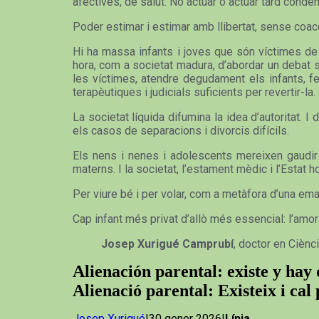
afectives, de salut. No actuar o actuar tard conde
Poder estimar i estimar amb llibertat, sense coac
Hi ha massa infants i joves que són víctimes de l’
hora, com a societat madura, d’abordar un debat s
les víctimes, atendre degudament els infants, fe
terapèutiques i judicials suficients per revertir-la.
La societat líquida difumina la idea d’autoritat.
els casos de separacions i divorcis difícils.
Els nens i nenes i adolescents mereixen gaudir 
materns. I la societat, l’estament mèdic i l’Estat h
Per viure bé i per volar, com a metàfora d’una emanc
Cap infant més privat d’allò més essencial: l’amo
Josep Xurigué Camprubí
, doctor en Ciènc
Alienación parental: existe y ha
Alienació parental: Existeix i cal
Josep Xurigué
|30 gener 2026|
Línia