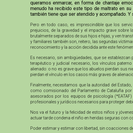
queramos enmarcar, en forma de chantaje emocion
menudo ha recibido este tipo de maltrato en su 
también tiene que ser atendido y acompañado. Y 
Pero en todo caso, es imprescindible que los servi
prejuicios, de la gravedad y el impacto grave sobre 
brutalmente separados de sus hijos e hijas, y ven trans
y familiares también son, reitero, las segundas víctim
reconocimiento y la acción decidida ante este fenómen
Es necesario, sin ambigüedades, que se establezcan 
terapéutico y judicial necesario, los vínculos pater
alienado: o no es grave que los abuelos pierdan sus nie
pierdan el vínculo en los casos más graves de alienaci
Finalmente, necesitamos que la autoridad del Estado, 
como comisionado del Parlamento de Cataluña por lo
asesorados por los equipos de psicología (*EATAF) qu
profesionales y jurídicos necesarios para proteger de
Nos va el futuro y la felicidad de estos niños y jóve
actuar tarde condena el niño en heridas seguras con c
Poder estimar y estimar con libertad, sin coacciones d