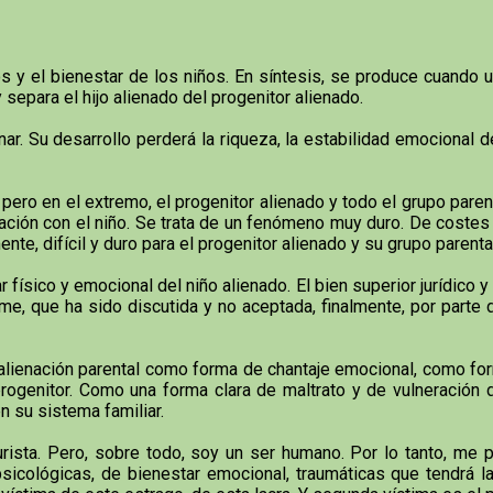
 y el bienestar de los niños. En síntesis, se produce cuando un
y separa el hijo alienado del progenitor alienado.
r. Su desarrollo perderá la riqueza, la estabilidad emocional d
 pero en el extremo, el progenitor alienado y todo el grupo paren
lación con el niño. Se trata de un fenómeno muy duro. De coste
ente, difícil y duro para el progenitor alienado y su grupo parent
 físico y emocional del niño alienado. El bien superior jurídico y
e, que ha sido discutida y no aceptada, finalmente, por parte de
alienación parental como forma de chantaje emocional, como for
o progenitor. Como una forma clara de maltrato y de vulneración
n su sistema familiar.
i jurista. Pero, sobre todo, soy un ser humano. Por lo tanto, m
icológicas, de bienestar emocional, traumáticas que tendrá la a