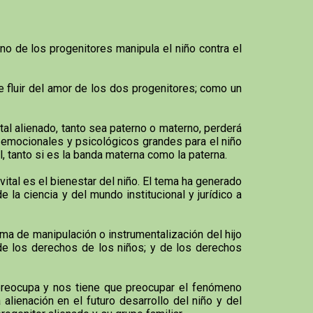
o de los progenitores manipula el niño contra el
e fluir del amor de los dos progenitores; como un
tal alienado, tanto sea paterno o materno, perderá
s emocionales y psicológicos grandes para el niño
al, tanto si es la banda materna como la paterna.
 vital es el bienestar del niño. El tema ha generado
 la ciencia y del mundo institucional y jurídico a
ma de manipulación o instrumentalización del hijo
 de los derechos de los niños; y de los derechos
e preocupa y nos tiene que preocupar el fenómeno
lienación en el futuro desarrollo del niño y del