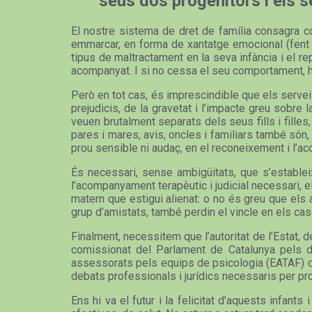
seus dos progenitors i els 
El nostre sistema de dret de família consagra com
emmarcar, en forma de xantatge emocional (fent in
tipus de maltractament en la seva infància i el 
acompanyat. I si no cessa el seu comportament, ha
Però en tot cas, és imprescindible que els servei
prejudicis, de la gravetat i l’impacte greu sobre
veuen brutalment separats dels seus fills i filles
pares i mares, avis, oncles i familiars també són
prou sensible ni audaç, en el reconeixement i l’a
És necessari, sense ambigüitats, que s’estableix
l’acompanyament terapèutic i judicial necessari, e
matern que estigui alienat: o no és greu que els a
grup d’amistats, també perdin el vincle en els ca
Finalment, necessitem que l’autoritat de l’Estat, 
comissionat del Parlament de Catalunya pels dr
assessorats pels equips de psicologia (EATAF) que 
debats professionals i jurídics necessaris per pr
Ens hi va el futur i la felicitat d’aquests infa