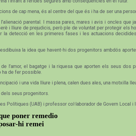
mna l’infant a ferides segures amb conseqüències en el futur.
cions de cap mena, és al centre del que és i ha de ser una perso
alienació parental. I massa pares, mares i avis i oncles que ja 
erè i lliure de prejudicis, però ple de voluntat per protegir el
r la detecció en les primeres fases i les actuacions decidides
 I desdibuixa la idea que havent-hi dos progenitors ambdós aport
de l’amor, el bagatge i la riquesa que aporten els seus dos p
o ha de fer possible.
ipació i una vida lliure i plena, calen dues ales, una motxilla lleu
r dels seus progenitors.
ies Polítiques (UAB) i professor col·laborador de Govern Local i
y que poner remedio
 posar-hi remei