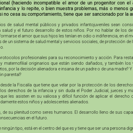
al (haciendo incompatible el amor de un progenitor con el am
infancia y lo repite, o bien muestra problemas, más o menos gr
si no cesa su comportamiento, tiene que ser sancionado por la
cios de salud mental públicos y privados infantojuveniles sean cons
la salud y el futuro desarrollo de estos niños. Por no hablar de los
formarse el amor que sus hijos les tenían en odio o indiferencia, en el 
as de un sistema de salud mental y servicios sociales, de protección de 
o.
protocolos profesionales para su reconocimiento y acción. Para resta
no y maternofilial originarios que están siendo dañados, y también l
tos, por la decisión alienadora e insana de un padre o de una madre? Y 
ón parental?
desde la Fiscalía que tiene que velar por la protección de los derech
s derechos de la infancia y sin duda el Poder Judicial, jueces y m
e les asisten en su valiosa y difícil función de aplicar el derecho
bidamente estos niños y adolescentes alienados.
nes, de su plenitud como seres humanos. El desarrollo lleno de sus cap
onsecuencias en el futuro.
e ningún tipo, está en el centro del que es y tiene que ser una persona 