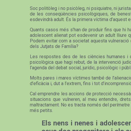
Soc politòleg i no psicòleg, ni psiquiatre, ni jur
de les conseqüències psicològiques, de benestar
esdevindrà adult. És la primera víctima d’aquest est
Quants casos més s’han de produir fins que hi hag
adolescent alienat pot esdevenir un adult lliure 
Podem evitar com a societat aquesta vulneració gr
dels Jutjats de Família?
Les respostes des de les ciències humanes i de 
psicològica que hagi rebut, de la intervenció jud
l’agenda del debat social, jurídic, psicològic i públi
Molts pares i mares víctimes també de l’alienació a
d’eficàcia i, dut a l’extrem, fins i tot d’incompren
Cal emprendre les accions de protecció necessàrie
situacions que vulneren, al meu entendre, drets 
maltractament. No es tracta només del perímetre o
més petits.
Els nens i nenes i adolescen