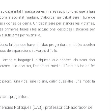
nació parental. I massa pares, mares i avis i oncles que ja han
, com a societat madura, d’abordar un debat serè i lliure de
mes i dones de demà. Un debat serè per atendre les víctimes,
les primeres fases i les actuacions decidides i eficaces per
s suficients per revertir-la.
esdibuixa la idea que havent-hi dos progenitors ambdós aporten
sos de separacions i divorcis difícils.
 l’amor, el bagatge i la riquesa que aporten els seus dos
terns. I la societat, l’estament mèdic i l’Estat ho ha de fer
pació i una vida lliure i plena, calen dues ales, una motxilla
s seus progenitors.
Ciències Polítiques (UAB) i professor col·laborador de