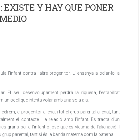
 EXISTE Y HAY QUE PONER
MEDIO
a l’infant contra l’altre progenitor. Li ensenya a odiar-lo, a
. El seu desenvolupament perdrà la riquesa, l’estabilitat
m un ocell que intenta volar amb una sola ala.
extrem, el progenitor alienat i tot el grup parental alienat, tant
alment el contacte i la relació amb l’infant. Es tracta d’un
 grans per a l’infant o jove que és víctima de l’alienació. I
 seu grup parental, tant si és la banda materna com la paterna.