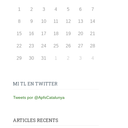
1
2
3
4
5
6
7
8
9
10
11
12
13
14
15
16
17
18
19
20
21
22
23
24
25
26
27
28
29
30
31
1
2
3
4
MI TL EN TWITTER
Tweets por @ApfsCatalunya
ARTICLES RECENTS