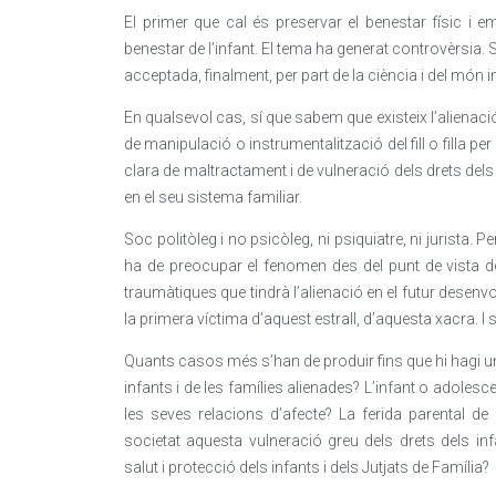
El primer que cal és preservar el benestar físic i emoc
benestar de l’infant. El tema ha generat controvèrsia. S
acceptada, finalment, per part de la ciència i del món in
En qualsevol cas, sí que sabem que existeix l’alien
de manipulació o instrumentalització del fill o filla p
clara de maltractament i de vulneració dels drets dels 
en el seu sistema familiar.
Soc politòleg i no psicòleg, ni psiquiatre, ni jurista.
ha de preocupar el fenomen des del punt de vista d
traumàtiques que tindrà l’alienació en el futur desenvo
la primera víctima d’aquest estrall, d’aquesta xacra. I s
Quants casos més s’han de produir fins que hi hagi un
infants i de les famílies alienades? L’infant o adolesce
les seves relacions d’afecte? La ferida parental de
societat aquesta vulneració greu dels drets dels in
salut i protecció dels infants i dels Jutjats de Família?