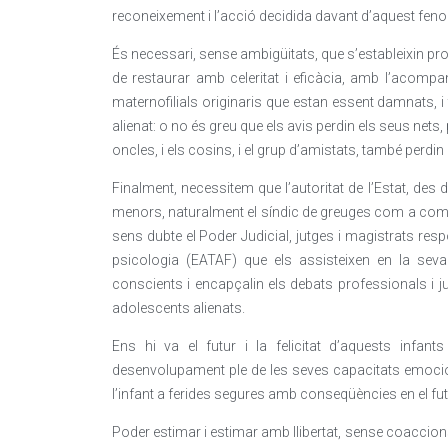
reconeixement i l’acció decidida davant d’aquest fen
És necessari, sense ambigüitats, que s’estableixin pro
de restaurar amb celeritat i eficàcia, amb l’acompan
maternofilials originaris que estan essent damnats, 
alienat: o no és greu que els avis perdin els seus nets,
oncles, i els cosins, i el grup d’amistats, també perdi
Finalment, necessitem que l’autoritat de l’Estat, des d
menors, naturalment el síndic de greuges com a comis
sens dubte el Poder Judicial, jutges i magistrats res
psicologia (EATAF) que els assisteixen en la seva v
conscients i encapçalin els debats professionals i j
adolescents alienats.
Ens hi va el futur i la felicitat d’aquests infa
desenvolupament ple de les seves capacitats emocio
l’infant a ferides segures amb conseqüències en el fut
Poder estimar i estimar amb llibertat, sense coaccion