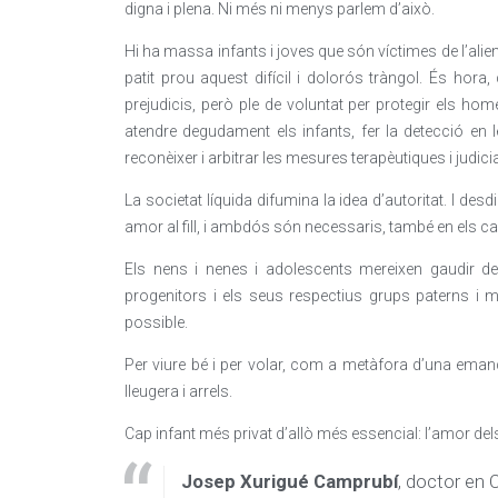
digna i plena. Ni més ni menys parlem d’això.
Hi ha massa infants i joves que són víctimes de l’alie
patit prou aquest difícil i dolorós tràngol. És hora
prejudicis, però ple de voluntat per protegir els ho
atendre degudament els infants, fer la detecció en 
reconèixer i arbitrar les mesures terapèutiques i judicial
La societat líquida difumina la idea d’autoritat. I d
amor al fill, i ambdós són necessaris, també en els ca
Els nens i nenes i adolescents mereixen gaudir de
progenitors i els seus respectius grups paterns i ma
possible.
Per viure bé i per volar, com a metàfora d’una emanci
lleugera i arrels.
Cap infant més privat d’allò més essencial: l’amor del
Josep Xurigué Camprubí
, doctor en 