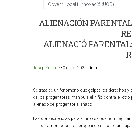
Govern Local i Innovació (UOC)
ALIENACIÓN PARENTAL:
RE
ALIENACIÓ PARENTAL:
R
Josep Xurigué
|30 gener 2026|
Línia
Se trata de un fenómeno que golpea los derechos y e
de los progenitores manipula el niño contra el otro p
alienado del progenitor alienado.
Las consecuencias para el niño se pueden imaginar. S
fluir del amor de los dos progenitores; como un pájar