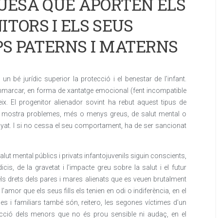
QUESA QUE APORTEN ELS
ITORS I ELS SEUS
PS PATERNS I MATERNS
 bé jurídic superior la protecció i el benestar de l’infant.
emmarcar, en forma de xantatge emocional (fent incompatible
eix. El progenitor alienador sovint ha rebut aquest tipus de
 bé mostra problemes, més o menys greus, de salut mental o
yat. I si no cessa el seu comportament, ha de ser sancionat
alut mental públics i privats infantojuvenils siguin conscients,
is, de la gravetat i l’impacte greu sobre la salut i el futur
ls drets dels pares i mares alienats que es veuen brutalment
 l’amor que els seus fills els tenien en odi o indiferència, en el
es i familiars també són, reitero, les segones víctimes d’un
ecció dels menors que no és prou sensible ni audaç, en el