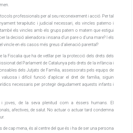
omen.
tocols professionals per al seu reconeixement i acció. Per tal
yament terapèutic i judicial necessari, els vincles paterno i
i també els vincles amb els grups patern o matern que estigui
 per la decisió alienadora i insana d’un pare o d’una mare? I els
n el vincle en els casos més greus d’alienació parental?
e la Fiscalia que ha de vetllar per la protecció dels drets dels
sionat del Parlament de Catalunya pels drets de la infància i
ponsables dels Jutjats de Família, assessorats pels equips de
aluosa i difícil funció d’aplicar el dret de família, siguin
urídics necessaris per protegir degudament aquests infants i
nts i joves, de la seva plenitud com a éssers humans. El
nals, afectives, de salut. No actuar o actuar tard condemna
ur.
s de cap mena, és al centre del que és i ha de ser una persona