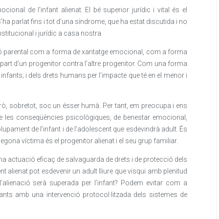
ional de l’infant alienat. El bé superior jurídic i vital és el
’ha parlat fins i tot d’una síndrome, que ha estat discutida i no
stitucional i jurídic a casa nostra.
ació parental com a forma de xantatge emocional, com a forma
er part d’un progenitor contra l’altre progenitor. Com una forma
infants; i dels drets humans per l’impacte que té en el menor i
 Però, sobretot, soc un ésser humà. Per tant, em preocupa i ens
e les conseqüències psicològiques, de benestar emocional,
lupament de l’infant i de l’adolescent que esdevindrà adult. És
egona víctima és el progenitor alienat i el seu grup familiar.
a actuació eficaç de salvaguarda de drets i de protecció dels
nt alienat pot esdevenir un adult lliure que visqui amb plenitud
 l’alienació serà superada per l’infant? Podem evitar com a
fants amb una intervenció protocol·litzada dels sistemes de