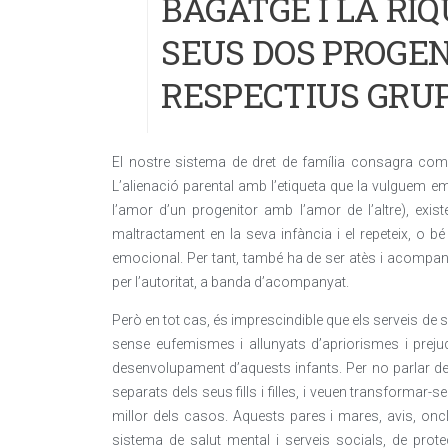
BAGATGE I LA RI
SEUS DOS PROGEN
RESPECTIUS GRU
El nostre sistema de dret de família consagra com un
L’alienació parental amb l’etiqueta que la vulguem 
l’amor d’un progenitor amb l’amor de l’altre), exist
maltractament en la seva infància i el repeteix, o
emocional. Per tant, també ha de ser atès i acompan
per l’autoritat, a banda d’acompanyat.
Però en tot cas, és imprescindible que els serveis de s
sense eufemismes i allunyats d’apriorismes i prejudic
desenvolupament d’aquests infants. Per no parlar de
separats dels seus fills i filles, i veuen transformar-se
millor dels casos. Aquests pares i mares, avis, oncl
sistema de salut mental i serveis socials, de prot