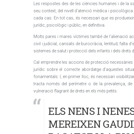
Les respostes des de les ciències humanes i de la sa
seu context, del nivell d’atenció mèdica i psicològica 
cada cas. En tot cas, és necessari que es produeixin
jurídic, psicològic i públic, en definitiva.
Molts pares i mares víctimes també de l’alienació ac
civil i judicial, cansats de burocràcia, lentitud, falta d
sistemes de salut i protecció dels infants i dels drets d
Cal emprendre les accions de protecció necessàries i é
jurídic sobre el correcte abordatge d’aquestes sit
fonamentals. I, en primer lloc, és necessari visibilit
tracta només del perímetre o de la prevalença, de
vulneració flagrant de drets en els més petits.
ELS NENS I NENE
MEREIXEN GAUDIR