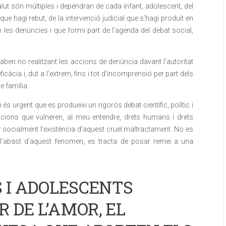
lut són múltiples i dependran de cada infant, adolescent, del
que hagi rebut, de la intervenció judicial que s’hagi produït en
 les denúncies i que formi part de l’agenda del debat social,
aben no realitzant les accions de denúncia davant l’autoritat
’eficàcia i, dut a l’extrem, fins i tot d’incomprensió per part dels
e família.
s urgent que es produeixi un rigorós debat científic, polític i
uacions que vulneren, al meu entendre, drets humans i drets
zar socialment l’existència d’aquest cruel maltractament. No es
 l’abast d’aquest fenomen, es tracta de posar remei a una
S I ADOLESCENTS
 DE L’AMOR, EL