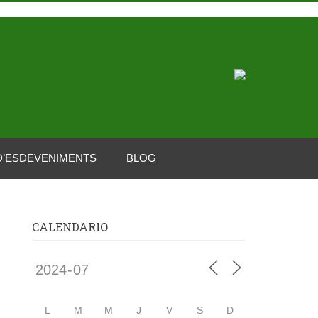
D’ESDEVENIMENTS
BLOG
CALENDARIO
L
M
M
J
V
S
D