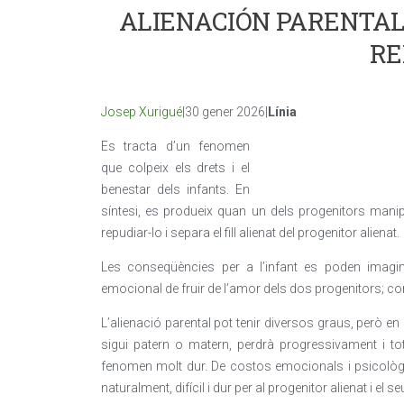
ALIENACIÓN PARENTAL:
RE
Josep Xurigué
|30 gener 2026|
Línia
Es tracta d’un fenomen
que colpeix els drets i el
benestar dels infants. En
síntesi, es produeix quan un dels progenitors manipul
repudiar-lo i separa el fill alienat del progenitor alienat.
Les conseqüències per a l’infant es poden imaginar
emocional de fruir de l’amor dels dos progenitors; co
L’alienació parental pot tenir diversos graus, però en l’
sigui patern o matern, perdrà progressivament i tot
fenomen molt dur. De costos emocionals i psicològics
naturalment, difícil i dur per al progenitor alienat i el