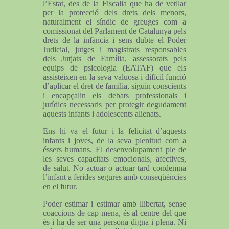
l’Estat, des de la Fiscalia que ha de vetllar
per la protecció dels drets dels menors,
naturalment el síndic de greuges com a
comissionat del Parlament de Catalunya pels
drets de la infància i sens dubte el Poder
Judicial, jutges i magistrats responsables
dels Jutjats de Família, assessorats pels
equips de psicologia (EATAF) que els
assisteixen en la seva valuosa i difícil funció
d’aplicar el dret de família, siguin conscients
i encapçalin els debats professionals i
jurídics necessaris per protegir degudament
aquests infants i adolescents alienats.
Ens hi va el futur i la felicitat d’aquests
infants i joves, de la seva plenitud com a
éssers humans. El desenvolupament ple de
les seves capacitats emocionals, afectives,
de salut. No actuar o actuar tard condemna
l’infant a ferides segures amb conseqüències
en el futur.
Poder estimar i estimar amb llibertat, sense
coaccions de cap mena, és al centre del que
és i ha de ser una persona digna i plena. Ni