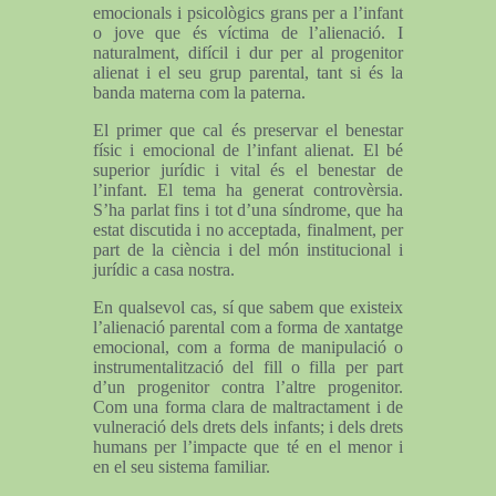
emocionals i psicològics grans per a l’infant
o jove que és víctima de l’alienació. I
naturalment, difícil i dur per al progenitor
alienat i el seu grup parental, tant si és la
banda materna com la paterna.
El primer que cal és preservar el benestar
físic i emocional de l’infant alienat. El bé
superior jurídic i vital és el benestar de
l’infant. El tema ha generat controvèrsia.
S’ha parlat fins i tot d’una síndrome, que ha
estat discutida i no acceptada, finalment, per
part de la ciència i del món institucional i
jurídic a casa nostra.
En qualsevol cas, sí que sabem que existeix
l’alienació parental com a forma de xantatge
emocional, com a forma de manipulació o
instrumentalització del fill o filla per part
d’un progenitor contra l’altre progenitor.
Com una forma clara de maltractament i de
vulneració dels drets dels infants; i dels drets
humans per l’impacte que té en el menor i
en el seu sistema familiar.