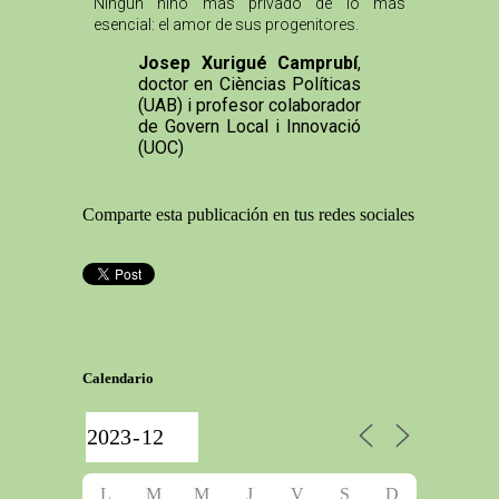
Ningún niño más privado de lo más
esencial: el amor de sus progenitores.
Josep Xurigué Camprubí
,
doctor en Cièncias Políticas
(UAB) i profesor colaborador
de Govern Local i Innovació
(UOC)
Comparte esta publicación en tus redes sociales
Calendario
L
M
M
J
V
S
D