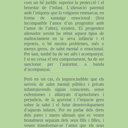
com un bé jurídic superior la protecció i el
benestar de l’infant. L’alienació parental
amb l’etiqueta que la vulguem emmarcar, en
forma de xantatge emocional (fent
incompatible l’amor d’un progenitor amb
l’amor de l’altre), existeix. El progenitor
alienador sovint ha rebut aquest tipus de
maltractament en la seva infància i el
repeteix, o bé mostra problemes, més o
menys greus, de salut mental o emocional.
Per tant, també ha de ser atès i acompanyat.
I si no cessa el seu comportament, ha de ser
sancionat per l’autoritat, a banda
d’acompanyat.
Però en tot cas, és imprescindible que els
serveis de salut mental públics i privats
infantojuvenils siguin conscients, sense
eufemismes i allunyats d’apriorismes i
prejudicis, de la gravetat i l’impacte greu
sobre la salut i el futur desenvolupament
d’aquests infants. Per no parlar dels drets
dels pares i mares alienats que es veuen
brutalment separats dels seus fills i filles, i
veuen transformar-se l’amor que els seus