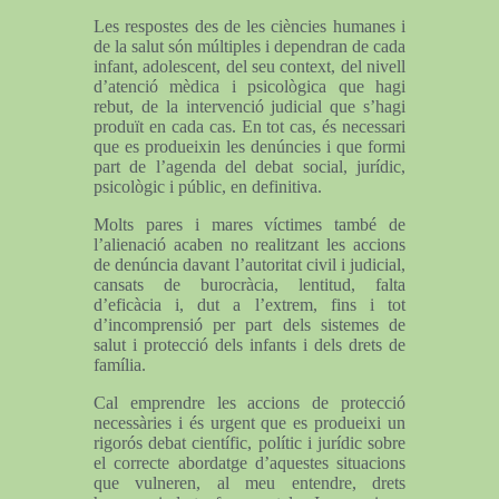
Les respostes des de les ciències humanes i
de la salut són múltiples i dependran de cada
infant, adolescent, del seu context, del nivell
d’atenció mèdica i psicològica que hagi
rebut, de la intervenció judicial que s’hagi
produït en cada cas. En tot cas, és necessari
que es produeixin les denúncies i que formi
part de l’agenda del debat social, jurídic,
psicològic i públic, en definitiva.
Molts pares i mares víctimes també de
l’alienació acaben no realitzant les accions
de denúncia davant l’autoritat civil i judicial,
cansats de burocràcia, lentitud, falta
d’eficàcia i, dut a l’extrem, fins i tot
d’incomprensió per part dels sistemes de
salut i protecció dels infants i dels drets de
família.
Cal emprendre les accions de protecció
necessàries i és urgent que es produeixi un
rigorós debat científic, polític i jurídic sobre
el correcte abordatge d’aquestes situacions
que vulneren, al meu entendre, drets