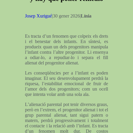
Josep Xurigué
|30 gener 2026|
Línia
Es tracta d’un fenomen que colpeix els drets
i el benestar dels infants. En síntesi, es
produeix quan un dels progenitors manipula
l’infant contra l’altre progenitor. Li ensenya
a odiar-lo, a repudiar-lo i separa el fill
alienat del progenitor alienat.
Les conseqüències per a l’infant es poden
imaginar. El seu desenvolupament perdrà la
riquesa, l’estabilitat emocional de fruir de
l’amor dels dos progenitors; com un ocell
que intenta volar amb una sola ala.
L’alienació parental pot tenir diversos graus,
però en l’extrem, el progenitor alienat i tot el
grup parental alienat, tant sigui patern o
matern, perdrà progressivament i totalment
el contacte i la relació amb l’infant. Es tracta
d’un fenomen molt dur. De costos