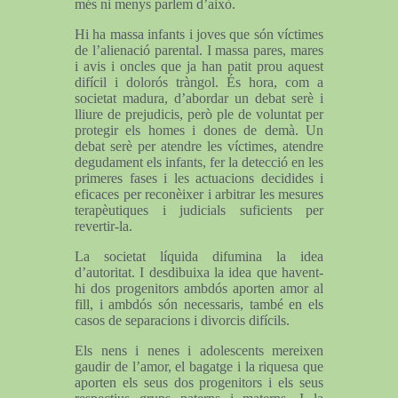
més ni menys parlem d’això.
Hi ha massa infants i joves que són víctimes
de l’alienació parental. I massa pares, mares
i avis i oncles que ja han patit prou aquest
difícil i dolorós tràngol. És hora, com a
societat madura, d’abordar un debat serè i
lliure de prejudicis, però ple de voluntat per
protegir els homes i dones de demà. Un
debat serè per atendre les víctimes, atendre
degudament els infants, fer la detecció en les
primeres fases i les actuacions decidides i
eficaces per reconèixer i arbitrar les mesures
terapèutiques i judicials suficients per
revertir-la.
La societat líquida difumina la idea
d’autoritat. I desdibuixa la idea que havent-
hi dos progenitors ambdós aporten amor al
fill, i ambdós són necessaris, també en els
casos de separacions i divorcis difícils.
Els nens i nenes i adolescents mereixen
gaudir de l’amor, el bagatge i la riquesa que
aporten els seus dos progenitors i els seus