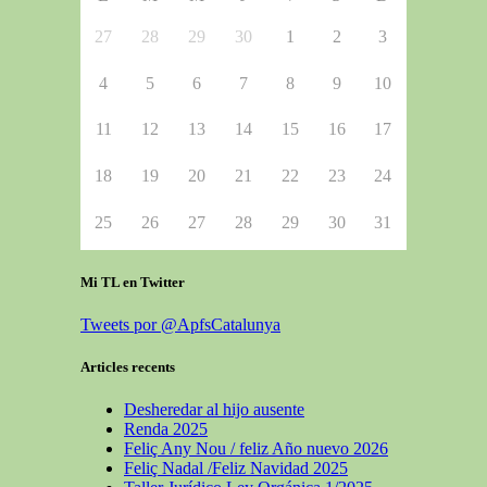
27
28
29
30
1
2
3
4
5
6
7
8
9
10
11
12
13
14
15
16
17
18
19
20
21
22
23
24
25
26
27
28
29
30
31
Mi TL en Twitter
Tweets por @ApfsCatalunya
Articles recents
Desheredar al hijo ausente
Renda 2025
Feliç Any Nou / feliz Año nuevo 2026
Feliç Nadal /Feliz Navidad 2025