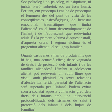
Soc politòleg i no psicòleg, ni psiquiatre, ni
jurista. Però, sobretot, soc un ésser humà.
Per tant, em preocupa i ens ha de preocupar
el fenomen des del punt de vista de les
conseqüències psicològiques, de benestar
emocional, traumàtiques que tindrà
l’alienació en el futur desenvolupament de
l’infant i de l’adolescent que esdevindrà
adult. És la primera víctima d’aquest estrall,
d’aquesta xacra. I segona víctima és el
progenitor alienat i el seu grup familiar.
Quants casos més s’han de produir fins que
hi hagi una actuació eficaç de salvaguarda
de drets i de protecció dels infants i de les
famílies alienades? L’infant o adolescent
alienat pot esdevenir un adult lliure que
visqui amb plenitud les seves relacions
d’afecte? La ferida parental de l’alienació
serà superada per l’infant? Podem evitar
com a societat aquesta vulneració greu dels
drets dels infants amb una intervenció
protocol·litzada dels sistemes de salut i
protecció dels infants i dels Jutjats de
Família?