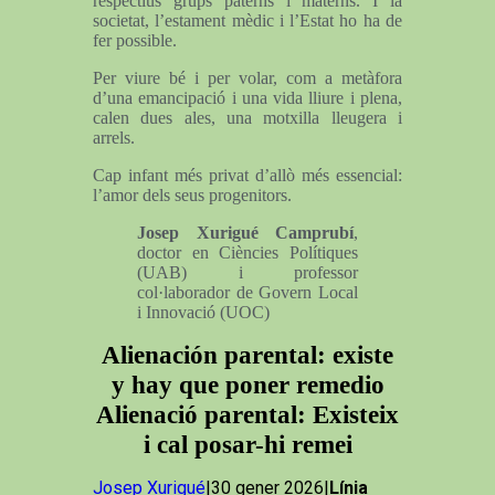
respectius grups paterns i materns. I la
societat, l’estament mèdic i l’Estat ho ha de
fer possible.
Per viure bé i per volar, com a metàfora
d’una emancipació i una vida lliure i plena,
calen dues ales, una motxilla lleugera i
arrels.
Cap infant més privat d’allò més essencial:
l’amor dels seus progenitors.
Josep Xurigué Camprubí
,
doctor en Ciències Polítiques
(UAB) i professor
col·laborador de Govern Local
i Innovació (UOC)
Alienación parental: existe
y hay que poner remedio
Alienació parental: Existeix
i cal posar-hi remei
Josep Xurigué
|30 gener 2026|
Línia