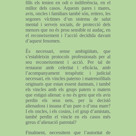
fills els tenien en odi o indiferència, en el
millor dels casos. Aquests pares i mares,
avis, oncles i familiars també són, reitero, les
segones víctimes d’un sistema de salut
mental i serveis socials, de protecció dels
menors que no és prou sensible ni audaç, en
el reconeixement i l’acció decidida davant
d’aquest fenomen.
És necessari, sense ambigüitats, que
s’estableixin protocols professionals per al
seu reconeixement i acció. Per tal de
restaurar amb celeritat i eficàcia, amb
l’acompanyament terapèutic i judicial
necessari, els vincles paterno i maternofilials
originaris que estan essent damnats, i també
els vincles amb els grups patern o matern
que estigui alienat: o no és greu que els avis
perdin els seus nets, per la decisió
alienadora i insana d’un pare o d’una mare?
I els oncles, i els cosins, i el grup d’amistats,
també perdin el vincle en els casos més
greus d’alienació parental?
Finalment, necessitem que l’autoritat de