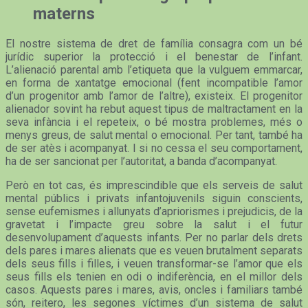
materns
El nostre sistema de dret de família consagra com un bé
jurídic superior la protecció i el benestar de l’infant.
L’alienació parental amb l’etiqueta que la vulguem emmarcar,
en forma de xantatge emocional (fent incompatible l’amor
d’un progenitor amb l’amor de l’altre), existeix. El progenitor
alienador sovint ha rebut aquest tipus de maltractament en la
seva infància i el repeteix, o bé mostra problemes, més o
menys greus, de salut mental o emocional. Per tant, també ha
de ser atès i acompanyat. I si no cessa el seu comportament,
ha de ser sancionat per l’autoritat, a banda d’acompanyat.
Però en tot cas, és imprescindible que els serveis de salut
mental públics i privats infantojuvenils siguin conscients,
sense eufemismes i allunyats d’apriorismes i prejudicis, de la
gravetat i l’impacte greu sobre la salut i el futur
desenvolupament d’aquests infants. Per no parlar dels drets
dels pares i mares alienats que es veuen brutalment separats
dels seus fills i filles, i veuen transformar-se l’amor que els
seus fills els tenien en odi o indiferència, en el millor dels
casos. Aquests pares i mares, avis, oncles i familiars també
són, reitero, les segones víctimes d’un sistema de salut