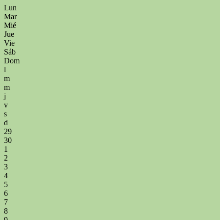
Lun
Mar
Mié
Jue
Vie
Sáb
Dom
l
m
m
j
v
s
d
29
30
1
2
3
4
5
6
7
8
9