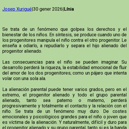
Josep Xurigué
|30 gener 2026|
Línia
Se trata de un fenómeno que golpea los derechos y el
bienestar de los niños. En síntesis, se produce cuando uno de
los progenitores manipula el niño contra el otro progenitor. Le
enseña a odiarlo, a repudiarlo y separa el hijo alienado del
progenitor alienado.
Las consecuencias para el niño se pueden imaginar. Su
desarrollo perderá la riqueza, la estabilidad emocional de fluir
del amor de los dos progenitores; como un pájaro que intenta
volar con una sola ala.
La alienación parental puede tener varios grados, pero en el
extremo, el progenitor alienado y todo el grupo parental
alienado, tanto sea paterno o materno, perderá
progresivamente y totalmente el contacto y la relación con el
niño. Se trata de un fenómeno muy duro. De costes
emocionales y psicológicos grandes para el niño o joven que
es víctima de la alienación. Y naturalmente, difícil y duro para
el progenitor alienado y su grupo parental, tanto si es la banda