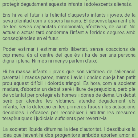
protegir degudament aquests infants i adolescents alienats.
Ens hi va el futur i la felicitat d’aquests infants i joves, de la
seva plenitud com a éssers humans. El desenvolupament ple
de les seves capacitats emocionals, afectives, de salut. No
actuar o actuar tard condemna l’infant a ferides segures amb
conseqüències en el futur.
Poder estimar i estimar amb llibertat, sense coaccions de
cap mena, és al centre del que és i ha de ser una persona
digna i plena. Ni més ni menys parlem d’això.
Hi ha massa infants i joves que són víctimes de l’alienació
parental. I massa pares, mares i avis i oncles que ja han patit
prou aquest difícil i dolorós tràngol. És hora, com a societat
madura, d’abordar un debat serè i lliure de prejudicis, però ple
de voluntat per protegir els homes i dones de demà. Un debat
serè per atendre les víctimes, atendre degudament els
infants, fer la detecció en les primeres fases i les actuacions
decidides i eficaces per reconèixer i arbitrar les mesures
terapèutiques i judicials suficients per revertir-la.
La societat líquida difumina la idea d’autoritat. I desdibuixa la
idea que havent-hi dos progenitors ambdós aporten amor al