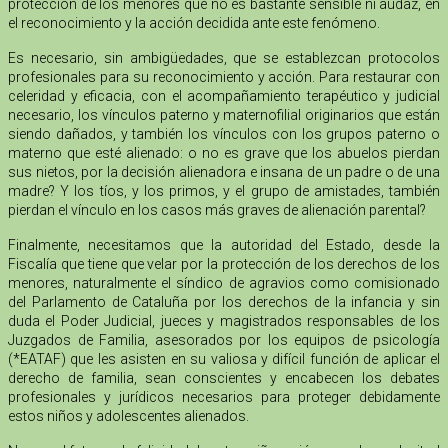
protección de los menores que no es bastante sensible ni audaz, en
el reconocimiento y la acción decidida ante este fenómeno.
Es necesario, sin ambigüedades, que se establezcan protocolos
profesionales para su reconocimiento y acción. Para restaurar con
celeridad y eficacia, con el acompañamiento terapéutico y judicial
necesario, los vínculos paterno y maternofilial originarios que están
siendo dañados, y también los vínculos con los grupos paterno o
materno que esté alienado: o no es grave que los abuelos pierdan
sus nietos, por la decisión alienadora e insana de un padre o de una
madre? Y los tíos, y los primos, y el grupo de amistades, también
pierdan el vínculo en los casos más graves de alienación parental?
Finalmente, necesitamos que la autoridad del Estado, desde la
Fiscalía que tiene que velar por la protección de los derechos de los
menores, naturalmente el síndico de agravios como comisionado
del Parlamento de Cataluña por los derechos de la infancia y sin
duda el Poder Judicial, jueces y magistrados responsables de los
Juzgados de Familia, asesorados por los equipos de psicología
(*EATAF) que les asisten en su valiosa y difícil función de aplicar el
derecho de familia, sean conscientes y encabecen los debates
profesionales y jurídicos necesarios para proteger debidamente
estos niños y adolescentes alienados.