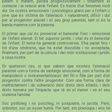
patern o matern, perdrà progressivament i totalment el
contacte i la relació amb l’infant. Es tracta d’un fenomen molt
dur. De costos emocionals i psicològics grans per a l’infant o
jove que és víctima de l’alienació. I naturalment, difícil i dur
per al progenitor alienat i el seu grup parental, tant si és la
banda materna com la paterna.
El primer que cal és preservar el benestar físic i emocional
de l’infant alienat. El bé superior jurídic i vital és el benestar
de l’infant. El tema ha generat controvèrsia. S’ha parlat fins i
tot d’una síndrome, que ha estat discutida i no acceptada,
finalment, per part de la ciència i del món institucional i jurídic
a casa nostra.
En qualsevol cas, sí que sabem que existeix l’alienació
parental com a forma de xantatge emocional, com a forma de
manipulació o instrumentalització del fill o filla per part d’un
progenitor contra l’altre progenitor. Com una forma clara de
maltractament i de vulneració dels drets dels infants; i dels
drets humans per l’impacte que té en el menor i en el seu
sistema familiar.
Soc politòleg i no psicòleg, ni psiquiatre, ni jurista. Però,
sobretot, soc un ésser humà. Per tant, em preocupa i ens ha