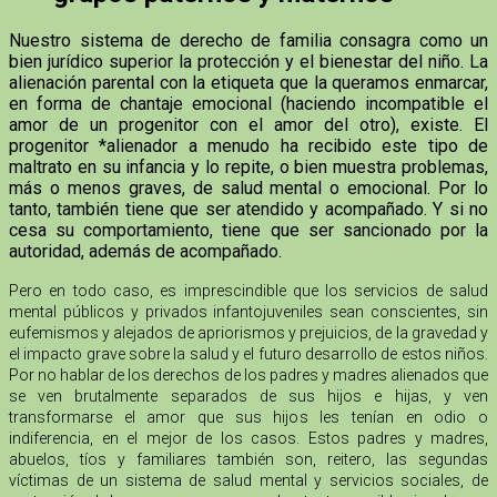
Nuestro sistema de derecho de familia consagra como un
bien jurídico superior la protección y el bienestar del niño. La
alienación parental con la etiqueta que la queramos enmarcar,
en forma de chantaje emocional (haciendo incompatible el
amor de un progenitor con el amor del otro), existe. El
progenitor *alienador a menudo ha recibido este tipo de
maltrato en su infancia y lo repite, o bien muestra problemas,
más o menos graves, de salud mental o emocional. Por lo
tanto, también tiene que ser atendido y acompañado. Y si no
cesa su comportamiento, tiene que ser sancionado por la
autoridad, además de acompañado.
Pero en todo caso, es imprescindible que los servicios de salud
mental públicos y privados infantojuveniles sean conscientes, sin
eufemismos y alejados de apriorismos y prejuicios, de la gravedad y
el impacto grave sobre la salud y el futuro desarrollo de estos niños.
Por no hablar de los derechos de los padres y madres alienados que
se ven brutalmente separados de sus hijos e hijas, y ven
transformarse el amor que sus hijos les tenían en odio o
indiferencia, en el mejor de los casos. Estos padres y madres,
abuelos, tíos y familiares también son, reitero, las segundas
víctimas de un sistema de salud mental y servicios sociales, de