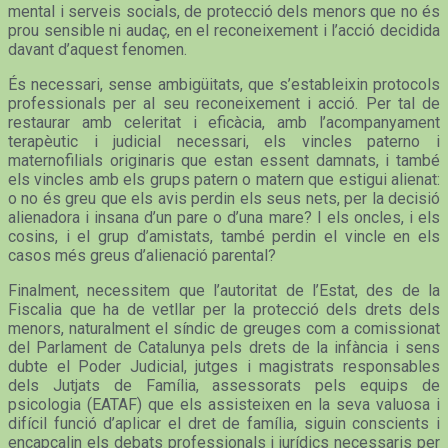
mental i serveis socials, de protecció dels menors que no és
prou sensible ni audaç, en el reconeixement i l’acció decidida
davant d’aquest fenomen.
És necessari, sense ambigüitats, que s’estableixin protocols
professionals per al seu reconeixement i acció. Per tal de
restaurar amb celeritat i eficàcia, amb l’acompanyament
terapèutic i judicial necessari, els vincles paterno i
maternofilials originaris que estan essent damnats, i també
els vincles amb els grups patern o matern que estigui alienat:
o no és greu que els avis perdin els seus nets, per la decisió
alienadora i insana d’un pare o d’una mare? I els oncles, i els
cosins, i el grup d’amistats, també perdin el vincle en els
casos més greus d’alienació parental?
Finalment, necessitem que l’autoritat de l’Estat, des de la
Fiscalia que ha de vetllar per la protecció dels drets dels
menors, naturalment el síndic de greuges com a comissionat
del Parlament de Catalunya pels drets de la infància i sens
dubte el Poder Judicial, jutges i magistrats responsables
dels Jutjats de Família, assessorats pels equips de
psicologia (EATAF) que els assisteixen en la seva valuosa i
difícil funció d’aplicar el dret de família, siguin conscients i
encapçalin els debats professionals i jurídics necessaris per