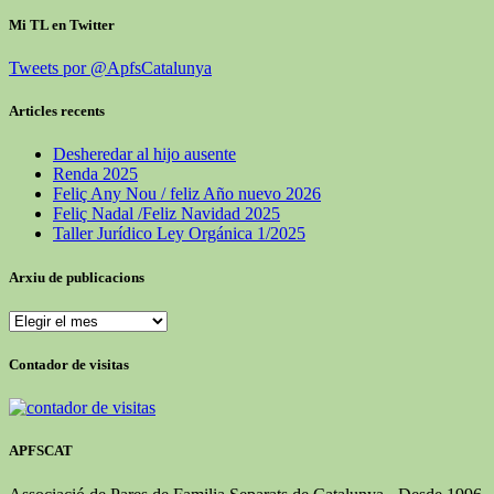
Mi TL en Twitter
Tweets por @ApfsCatalunya
Articles recents
Desheredar al hijo ausente
Renda 2025
Feliç Any Nou / feliz Año nuevo 2026
Feliç Nadal /Feliz Navidad 2025
Taller Jurídico Ley Orgánica 1/2025
Arxiu de publicacions
Arxiu
de
publicacions
Contador de visitas
APFSCAT