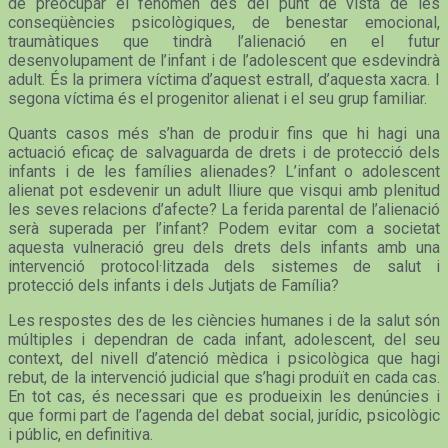
de preocupar el fenomen des del punt de vista de les
conseqüències psicològiques, de benestar emocional,
traumàtiques que tindrà l’alienació en el futur
desenvolupament de l’infant i de l’adolescent que esdevindrà
adult. És la primera víctima d’aquest estrall, d’aquesta xacra. I
segona víctima és el progenitor alienat i el seu grup familiar.
Quants casos més s’han de produir fins que hi hagi una
actuació eficaç de salvaguarda de drets i de protecció dels
infants i de les famílies alienades? L’infant o adolescent
alienat pot esdevenir un adult lliure que visqui amb plenitud
les seves relacions d’afecte? La ferida parental de l’alienació
serà superada per l’infant? Podem evitar com a societat
aquesta vulneració greu dels drets dels infants amb una
intervenció protocol·litzada dels sistemes de salut i
protecció dels infants i dels Jutjats de Família?
Les respostes des de les ciències humanes i de la salut són
múltiples i dependran de cada infant, adolescent, del seu
context, del nivell d’atenció mèdica i psicològica que hagi
rebut, de la intervenció judicial que s’hagi produït en cada cas.
En tot cas, és necessari que es produeixin les denúncies i
que formi part de l’agenda del debat social, jurídic, psicològic
i públic, en definitiva.