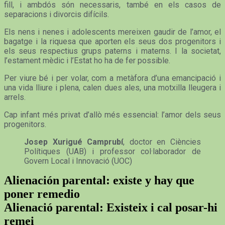
fill, i ambdós són necessaris, també en els casos de
separacions i divorcis difícils.
Els nens i nenes i adolescents mereixen gaudir de l’amor, el
bagatge i la riquesa que aporten els seus dos progenitors i
els seus respectius grups paterns i materns. I la societat,
l’estament mèdic i l’Estat ho ha de fer possible.
Per viure bé i per volar, com a metàfora d’una emancipació i
una vida lliure i plena, calen dues ales, una motxilla lleugera i
arrels.
Cap infant més privat d’allò més essencial: l’amor dels seus
progenitors.
Josep Xurigué Camprubí
, doctor en Ciències
Polítiques (UAB) i professor col·laborador de
Govern Local i Innovació (UOC)
Alienación parental: existe y hay que
poner remedio
Alienació parental: Existeix i cal posar-hi
remei