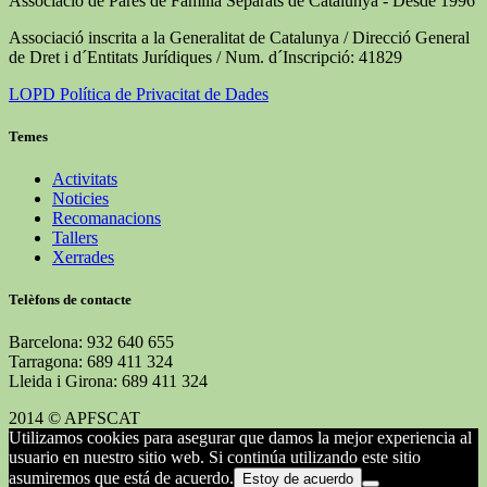
Associació de Pares de Familia Separats de Catalunya - Desde 1996
Associació inscrita a la Generalitat de Catalunya / Direcció General
de Dret i d´Entitats Jurídiques / Num. d´Inscripció: 41829
LOPD Política de Privacitat de Dades
Temes
Activitats
Noticies
Recomanacions
Tallers
Xerrades
Telèfons de contacte
Barcelona: 932 640 655
Tarragona: 689 411 324
Lleida i Girona: 689 411 324
2014 © APFSCAT
Utilizamos cookies para asegurar que damos la mejor experiencia al
usuario en nuestro sitio web. Si continúa utilizando este sitio
asumiremos que está de acuerdo.
Estoy de acuerdo