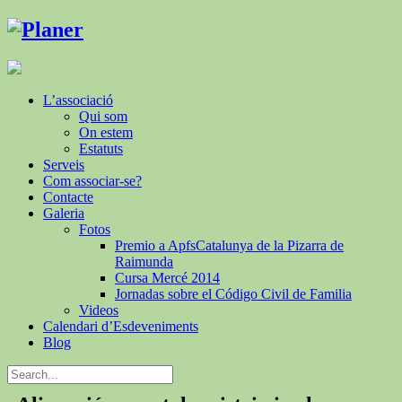
L’associació
Qui som
On estem
Estatuts
Serveis
Com associar-se?
Contacte
Galeria
Fotos
Premio a ApfsCatalunya de la Pizarra de
Raimunda
Cursa Mercé 2014
Jornadas sobre el Código Civil de Familia
Videos
Calendari d’Esdeveniments
Blog