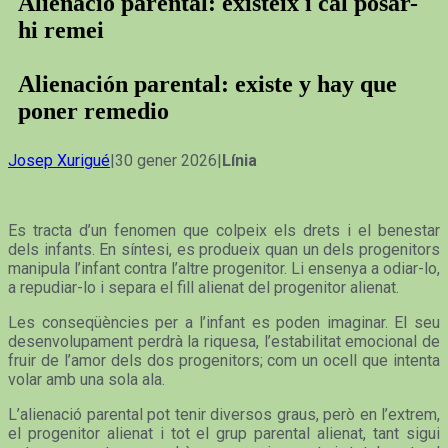
Alienació parental: existeix i cal posar-
hi remei
Alienación parental: existe y hay que
poner remedio
Josep Xurigué
|30 gener 2026|
Línia
Es tracta d’un fenomen que colpeix els drets i el benestar
dels infants. En síntesi, es produeix quan un dels progenitors
manipula l’infant contra l’altre progenitor. Li ensenya a odiar-lo,
a repudiar-lo i separa el fill alienat del progenitor alienat.
Les conseqüències per a l’infant es poden imaginar. El seu
desenvolupament perdrà la riquesa, l’estabilitat emocional de
fruir de l’amor dels dos progenitors; com un ocell que intenta
volar amb una sola ala.
L’alienació parental pot tenir diversos graus, però en l’extrem,
el progenitor alienat i tot el grup parental alienat, tant sigui