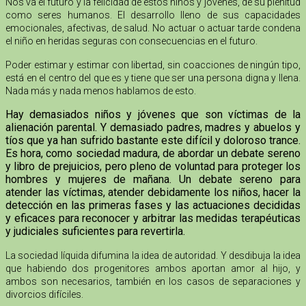
Nos va el futuro y la felicidad de estos niños y jóvenes, de su plenitud
como seres humanos. El desarrollo lleno de sus capacidades
emocionales, afectivas, de salud. No actuar o actuar tarde condena
el niño en heridas seguras con consecuencias en el futuro.
Poder estimar y estimar con libertad, sin coacciones de ningún tipo,
está en el centro del que es y tiene que ser una persona digna y llena.
Nada más y nada menos hablamos de esto.
Hay demasiados niños y jóvenes que son víctimas de la
alienación parental. Y demasiado padres, madres y abuelos y
tíos que ya han sufrido bastante este difícil y doloroso trance.
Es hora, como sociedad madura, de abordar un debate sereno
y libro de prejuicios, pero pleno de voluntad para proteger los
hombres y mujeres de mañana. Un debate sereno para
atender las víctimas, atender debidamente los niños, hacer la
detección en las primeras fases y las actuaciones decididas
y eficaces para reconocer y arbitrar las medidas terapéuticas
y judiciales suficientes para revertirla.
La sociedad líquida difumina la idea de autoridad. Y desdibuja la idea
que habiendo dos progenitores ambos aportan amor al hijo, y
ambos son necesarios, también en los casos de separaciones y
divorcios difíciles.