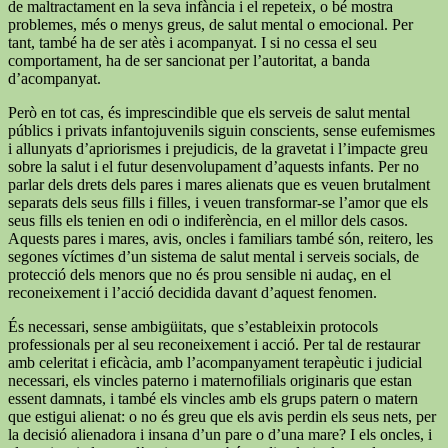
de maltractament en la seva infància i el repeteix, o bé mostra
problemes, més o menys greus, de salut mental o emocional. Per
tant, també ha de ser atès i acompanyat. I si no cessa el seu
comportament, ha de ser sancionat per l’autoritat, a banda
d’acompanyat.
Però en tot cas, és imprescindible que els serveis de salut mental
públics i privats infantojuvenils siguin conscients, sense eufemismes
i allunyats d’apriorismes i prejudicis, de la gravetat i l’impacte greu
sobre la salut i el futur desenvolupament d’aquests infants. Per no
parlar dels drets dels pares i mares alienats que es veuen brutalment
separats dels seus fills i filles, i veuen transformar-se l’amor que els
seus fills els tenien en odi o indiferència, en el millor dels casos.
Aquests pares i mares, avis, oncles i familiars també són, reitero, les
segones víctimes d’un sistema de salut mental i serveis socials, de
protecció dels menors que no és prou sensible ni audaç, en el
reconeixement i l’acció decidida davant d’aquest fenomen.
És necessari, sense ambigüitats, que s’estableixin protocols
professionals per al seu reconeixement i acció. Per tal de restaurar
amb celeritat i eficàcia, amb l’acompanyament terapèutic i judicial
necessari, els vincles paterno i maternofilials originaris que estan
essent damnats, i també els vincles amb els grups patern o matern
que estigui alienat: o no és greu que els avis perdin els seus nets, per
la decisió alienadora i insana d’un pare o d’una mare? I els oncles, i