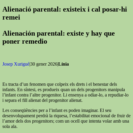
Alienació parental: existeix i cal posar-hi
remei
Alienación parental: existe y hay que
poner remedio
Josep Xurigué
|30 gener 2026|
Línia
Es tracta d’un fenomen que colpeix els drets i el benestar dels
infants. En síntesi, es produeix quan un dels progenitors manipula
l’infant contra l’altre progenitor. Li ensenya a odiar-lo, a repudiar-lo
i separa el fill alienat del progenitor alienat.
Les conseqüències per a l’infant es poden imaginar. El seu
desenvolupament perdrà la riquesa, l’estabilitat emocional de fruir de
l’amor dels dos progenitors; com un ocell que intenta volar amb una
sola ala.