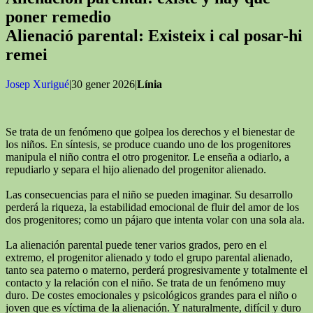
poner remedio
Alienació parental: Existeix i cal posar-hi
remei
Josep Xurigué
|30 gener 2026|
Línia
Se trata de un fenómeno que golpea los derechos y el bienestar de
los niños. En síntesis, se produce cuando uno de los progenitores
manipula el niño contra el otro progenitor. Le enseña a odiarlo, a
repudiarlo y separa el hijo alienado del progenitor alienado.
Las consecuencias para el niño se pueden imaginar. Su desarrollo
perderá la riqueza, la estabilidad emocional de fluir del amor de los
dos progenitores; como un pájaro que intenta volar con una sola ala.
La alienación parental puede tener varios grados, pero en el
extremo, el progenitor alienado y todo el grupo parental alienado,
tanto sea paterno o materno, perderá progresivamente y totalmente el
contacto y la relación con el niño. Se trata de un fenómeno muy
duro. De costes emocionales y psicológicos grandes para el niño o
joven que es víctima de la alienación. Y naturalmente, difícil y duro