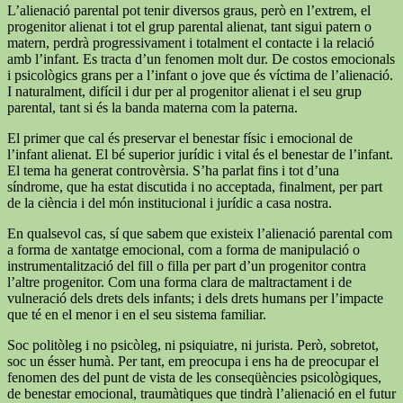
L’alienació parental pot tenir diversos graus, però en l’extrem, el
progenitor alienat i tot el grup parental alienat, tant sigui patern o
matern, perdrà progressivament i totalment el contacte i la relació
amb l’infant. Es tracta d’un fenomen molt dur. De costos emocionals
i psicològics grans per a l’infant o jove que és víctima de l’alienació.
I naturalment, difícil i dur per al progenitor alienat i el seu grup
parental, tant si és la banda materna com la paterna.
El primer que cal és preservar el benestar físic i emocional de
l’infant alienat. El bé superior jurídic i vital és el benestar de l’infant.
El tema ha generat controvèrsia. S’ha parlat fins i tot d’una
síndrome, que ha estat discutida i no acceptada, finalment, per part
de la ciència i del món institucional i jurídic a casa nostra.
En qualsevol cas, sí que sabem que existeix l’alienació parental com
a forma de xantatge emocional, com a forma de manipulació o
instrumentalització del fill o filla per part d’un progenitor contra
l’altre progenitor. Com una forma clara de maltractament i de
vulneració dels drets dels infants; i dels drets humans per l’impacte
que té en el menor i en el seu sistema familiar.
Soc politòleg i no psicòleg, ni psiquiatre, ni jurista. Però, sobretot,
soc un ésser humà. Per tant, em preocupa i ens ha de preocupar el
fenomen des del punt de vista de les conseqüències psicològiques,
de benestar emocional, traumàtiques que tindrà l’alienació en el futur