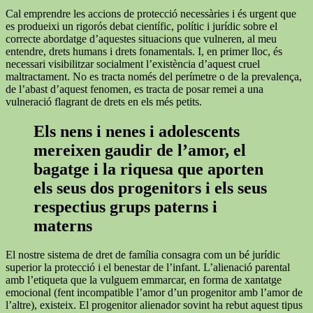
Cal emprendre les accions de protecció necessàries i és urgent que
es produeixi un rigorós debat científic, polític i jurídic sobre el
correcte abordatge d’aquestes situacions que vulneren, al meu
entendre, drets humans i drets fonamentals. I, en primer lloc, és
necessari visibilitzar socialment l’existència d’aquest cruel
maltractament. No es tracta només del perímetre o de la prevalença,
de l’abast d’aquest fenomen, es tracta de posar remei a una
vulneració flagrant de drets en els més petits.
Els nens i nenes i adolescents
mereixen gaudir de l’amor, el
bagatge i la riquesa que aporten
els seus dos progenitors i els seus
respectius grups paterns i
materns
El nostre sistema de dret de família consagra com un bé jurídic
superior la protecció i el benestar de l’infant. L’alienació parental
amb l’etiqueta que la vulguem emmarcar, en forma de xantatge
emocional (fent incompatible l’amor d’un progenitor amb l’amor de
l’altre), existeix. El progenitor alienador sovint ha rebut aquest tipus