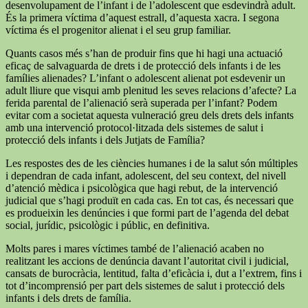
desenvolupament de l’infant i de l’adolescent que esdevindrà adult.
És la primera víctima d’aquest estrall, d’aquesta xacra. I segona
víctima és el progenitor alienat i el seu grup familiar.
Quants casos més s’han de produir fins que hi hagi una actuació
eficaç de salvaguarda de drets i de protecció dels infants i de les
famílies alienades? L’infant o adolescent alienat pot esdevenir un
adult lliure que visqui amb plenitud les seves relacions d’afecte? La
ferida parental de l’alienació serà superada per l’infant? Podem
evitar com a societat aquesta vulneració greu dels drets dels infants
amb una intervenció protocol·litzada dels sistemes de salut i
protecció dels infants i dels Jutjats de Família?
Les respostes des de les ciències humanes i de la salut són múltiples
i dependran de cada infant, adolescent, del seu context, del nivell
d’atenció mèdica i psicològica que hagi rebut, de la intervenció
judicial que s’hagi produït en cada cas. En tot cas, és necessari que
es produeixin les denúncies i que formi part de l’agenda del debat
social, jurídic, psicològic i públic, en definitiva.
Molts pares i mares víctimes també de l’alienació acaben no
realitzant les accions de denúncia davant l’autoritat civil i judicial,
cansats de burocràcia, lentitud, falta d’eficàcia i, dut a l’extrem, fins i
tot d’incomprensió per part dels sistemes de salut i protecció dels
infants i dels drets de família.