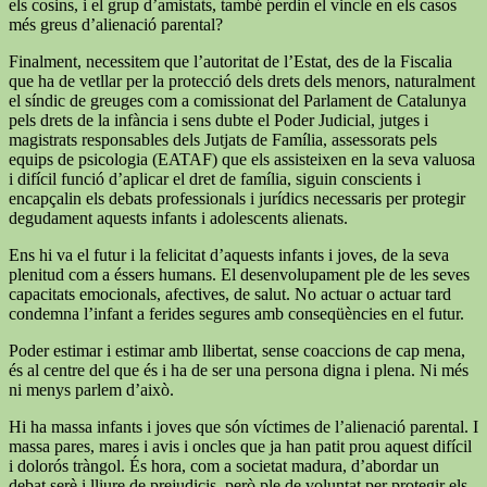
els cosins, i el grup d’amistats, també perdin el vincle en els casos
més greus d’alienació parental?
Finalment, necessitem que l’autoritat de l’Estat, des de la Fiscalia
que ha de vetllar per la protecció dels drets dels menors, naturalment
el síndic de greuges com a comissionat del Parlament de Catalunya
pels drets de la infància i sens dubte el Poder Judicial, jutges i
magistrats responsables dels Jutjats de Família, assessorats pels
equips de psicologia (EATAF) que els assisteixen en la seva valuosa
i difícil funció d’aplicar el dret de família, siguin conscients i
encapçalin els debats professionals i jurídics necessaris per protegir
degudament aquests infants i adolescents alienats.
Ens hi va el futur i la felicitat d’aquests infants i joves, de la seva
plenitud com a éssers humans. El desenvolupament ple de les seves
capacitats emocionals, afectives, de salut. No actuar o actuar tard
condemna l’infant a ferides segures amb conseqüències en el futur.
Poder estimar i estimar amb llibertat, sense coaccions de cap mena,
és al centre del que és i ha de ser una persona digna i plena. Ni més
ni menys parlem d’això.
Hi ha massa infants i joves que són víctimes de l’alienació parental. I
massa pares, mares i avis i oncles que ja han patit prou aquest difícil
i dolorós tràngol. És hora, com a societat madura, d’abordar un
debat serè i lliure de prejudicis, però ple de voluntat per protegir els