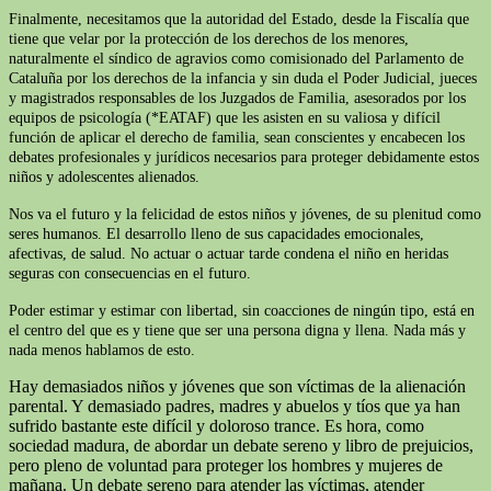
Finalmente, necesitamos que la autoridad del Estado, desde la Fiscalía que
tiene que velar por la protección de los derechos de los menores,
naturalmente el síndico de agravios como comisionado del Parlamento de
Cataluña por los derechos de la infancia y sin duda el Poder Judicial, jueces
y magistrados responsables de los Juzgados de Familia, asesorados por los
equipos de psicología (*EATAF) que les asisten en su valiosa y difícil
función de aplicar el derecho de familia, sean conscientes y encabecen los
debates profesionales y jurídicos necesarios para proteger debidamente estos
niños y adolescentes alienados.
Nos va el futuro y la felicidad de estos niños y jóvenes, de su plenitud como
seres humanos. El desarrollo lleno de sus capacidades emocionales,
afectivas, de salud. No actuar o actuar tarde condena el niño en heridas
seguras con consecuencias en el futuro.
Poder estimar y estimar con libertad, sin coacciones de ningún tipo, está en
el centro del que es y tiene que ser una persona digna y llena. Nada más y
nada menos hablamos de esto.
Hay demasiados niños y jóvenes que son víctimas de la alienación
parental. Y demasiado padres, madres y abuelos y tíos que ya han
sufrido bastante este difícil y doloroso trance. Es hora, como
sociedad madura, de abordar un debate sereno y libro de prejuicios,
pero pleno de voluntad para proteger los hombres y mujeres de
mañana. Un debate sereno para atender las víctimas, atender