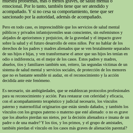
muestra problemas, más o menos graves, de salud mental o
emocional. Por lo tanto, también tiene que ser atendido y
acompañado. Y si no cesa su comportamiento, tiene que ser
sancionado por la autoridad, además de acompañado.
Pero en todo caso, es imprescindible que los servicios de salud mental
públicos y privados infantojuveniles sean conscientes, sin eufemismos y
alejados de apriorismos y prejuicios, de la gravedad y el impacto grave
sobre la salud y el futuro desarrollo de estos niños. Por no hablar de los
derechos de los padres y madres alienados que se ven brutalmente separados
de sus hijos e hijas, y ven transformarse el amor que sus hijos les tenían en
odio o indiferencia, en el mejor de los casos. Estos padres y madres,
abuelos, tíos y familiares también son, reitero, las segundas víctimas de un
sistema de salud mental y servicios sociales, de protección de los menores
que no es bastante sensible ni audaz, en el reconocimiento y la acción
decidida ante este fenómeno.
Es necesario, sin ambigüedades, que se establezcan protocolos profesionales
para su reconocimiento y acción. Para restaurar con celeridad y eficacia,
con el acompañamiento terapéutico y judicial necesario, los vínculos
paterno y maternofilial originarios que están siendo dañados, y también los
vínculos con los grupos paterno o materno que esté alienado: o no es grave
que los abuelos pierdan sus nietos, por la decisión alienadora e insana de un
padre o de una madre? Y los tíos, y los primos, y el grupo de amistades,
también pierdan el vínculo en los casos más graves de alienación parental?