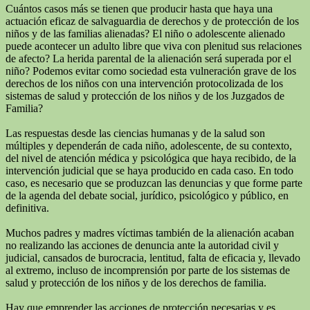
Cuántos casos más se tienen que producir hasta que haya una
actuación eficaz de salvaguardia de derechos y de protección de los
niños y de las familias alienadas? El niño o adolescente alienado
puede acontecer un adulto libre que viva con plenitud sus relaciones
de afecto? La herida parental de la alienación será superada por el
niño? Podemos evitar como sociedad esta vulneración grave de los
derechos de los niños con una intervención protocolizada de los
sistemas de salud y protección de los niños y de los Juzgados de
Familia?
Las respuestas desde las ciencias humanas y de la salud son
múltiples y dependerán de cada niño, adolescente, de su contexto,
del nivel de atención médica y psicológica que haya recibido, de la
intervención judicial que se haya producido en cada caso. En todo
caso, es necesario que se produzcan las denuncias y que forme parte
de la agenda del debate social, jurídico, psicológico y público, en
definitiva.
Muchos padres y madres víctimas también de la alienación acaban
no realizando las acciones de denuncia ante la autoridad civil y
judicial, cansados de burocracia, lentitud, falta de eficacia y, llevado
al extremo, incluso de incomprensión por parte de los sistemas de
salud y protección de los niños y de los derechos de familia.
Hay que emprender las acciones de protección necesarias y es