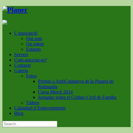
L’associació
Qui som
On estem
Estatuts
Serveis
Com associar-se?
Contacte
Galeria
Fotos
Premio a ApfsCatalunya de la Pizarra de
Raimunda
Cursa Mercé 2014
Jornadas sobre el Código Civil de Familia
Videos
Calendari d’Esdeveniments
Blog