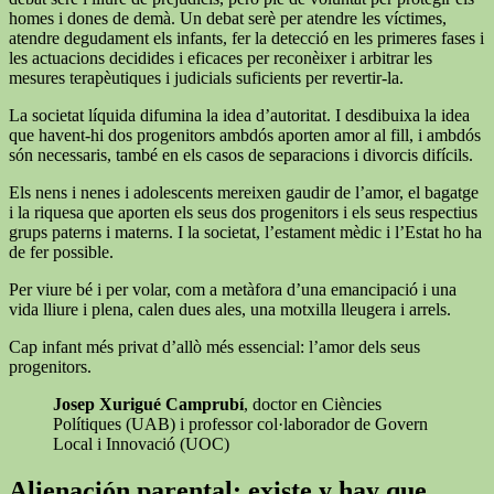
homes i dones de demà. Un debat serè per atendre les víctimes,
atendre degudament els infants, fer la detecció en les primeres fases i
les actuacions decidides i eficaces per reconèixer i arbitrar les
mesures terapèutiques i judicials suficients per revertir-la.
La societat líquida difumina la idea d’autoritat. I desdibuixa la idea
que havent-hi dos progenitors ambdós aporten amor al fill, i ambdós
són necessaris, també en els casos de separacions i divorcis difícils.
Els nens i nenes i adolescents mereixen gaudir de l’amor, el bagatge
i la riquesa que aporten els seus dos progenitors i els seus respectius
grups paterns i materns. I la societat, l’estament mèdic i l’Estat ho ha
de fer possible.
Per viure bé i per volar, com a metàfora d’una emancipació i una
vida lliure i plena, calen dues ales, una motxilla lleugera i arrels.
Cap infant més privat d’allò més essencial: l’amor dels seus
progenitors.
Josep Xurigué Camprubí
, doctor en Ciències
Polítiques (UAB) i professor col·laborador de Govern
Local i Innovació (UOC)
Alienación parental: existe y hay que