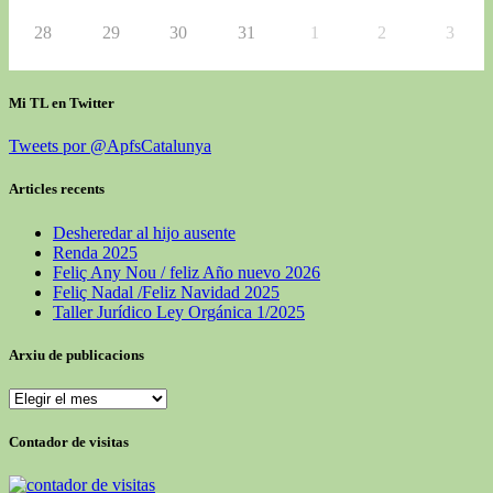
28
29
30
31
1
2
3
Mi TL en Twitter
Tweets por @ApfsCatalunya
Articles recents
Desheredar al hijo ausente
Renda 2025
Feliç Any Nou / feliz Año nuevo 2026
Feliç Nadal /Feliz Navidad 2025
Taller Jurídico Ley Orgánica 1/2025
Arxiu de publicacions
Contador de visitas