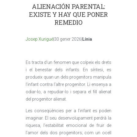
ALIENACIÓN PARENTAL:
EXISTE Y HAY QUE PONER
REMEDIO
Josep Xurigué
|30 gener 2026|
Línia
Es tracta d’un fenomen que colpeix els drets
i el benestar dels infants. En síntesi, es
produeix quan un dels progenitors manipula
l’infant contra l’altre progenitor. Li ensenya a
odiar-lo, a repudiar-lo i separa el fill alienat
del progenitor alienat.
Les conseqüències per a l’infant es poden
imaginar. El seu desenvolupament perdrà la
riquesa, l’estabilitat emocional de fruir de
l’amor dels dos progenitors; com un ocell