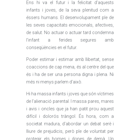
Ens hi va el futur i la felicitat d’aquests
infants i joves, de la seva plenitud com a
éssers humans. El desenvolupament ple de
les seves capacitats emocionals, afectives,
de salut. No actuar o actuar tard condemna
l’infant a ferides segures amb
conseqüències en el futur.
Poder estimar i estimar amb llibertat, sense
coaccions de cap mena, és al centre del que
és i ha de ser una persona digna i plena. Ni
més ni menys parlem d’això.
Hi ha massa infants i joves que són víctimes
de l’alienació parental. I massa pares, mares
i avis i oncles que ja han patit prou aquest
difícil i dolorós tràngol. És hora, com a
societat madura, d’abordar un debat serè i
lliure de prejudicis, però ple de voluntat per
protegir els homes i dones de demà. Un