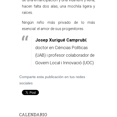
de una emancipación y una vida libre y llena,
hacen falta dos alas, una mochila ligera y
raíces.
Ningún niño más privado de lo más
esencial: el amor de sus progenitores.
Josep Xurigué Camprubí
,
doctor en Cièncias Políticas
(UAB) i profesor colaborador de
Govern Local i Innovació (UOC)
Comparte esta publicación en tus redes
sociales
CALENDARIO