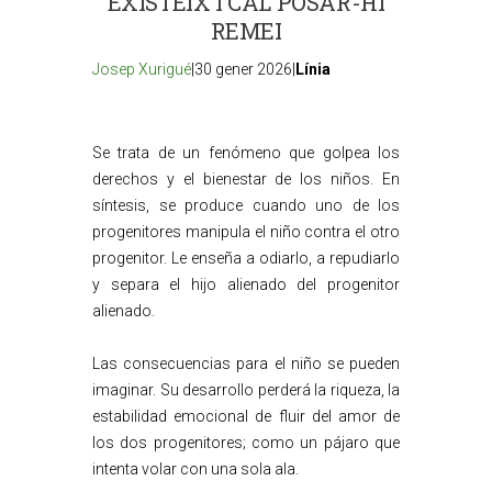
EXISTEIX I CAL POSAR-HI
REMEI
Josep Xurigué
|30 gener 2026|
Línia
Se trata de un fenómeno que golpea los
derechos y el bienestar de los niños. En
síntesis, se produce cuando uno de los
progenitores manipula el niño contra el otro
progenitor. Le enseña a odiarlo, a repudiarlo
y separa el hijo alienado del progenitor
alienado.
Las consecuencias para el niño se pueden
imaginar. Su desarrollo perderá la riqueza, la
estabilidad emocional de fluir del amor de
los dos progenitores; como un pájaro que
intenta volar con una sola ala.