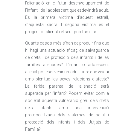
l’alienació en el futur desenvolupament de
l’infant i de l’adolescent que esdevindrà adult.
És la primera víctima d’aquest estrall,
d’aquesta xacra. I segona víctima és el
progenitor alienat i el seu grup familiar.
Quants casos més s’han de produir fins que
hi hagi una actuació eficaç de salvaguarda
de drets i de protecció dels infants i de les
famílies alienades? L’infant o adolescent
alienat pot esdevenir un adult lliure que visqui
amb plenitud les seves relacions d’afecte?
La ferida parental de l’alienació serà
superada per l’infant? Podem evitar com a
societat aquesta vulneració greu dels drets
dels infants amb una intervenció
protocol·litzada dels sistemes de salut i
protecció dels infants i dels Jutjats de
Família?