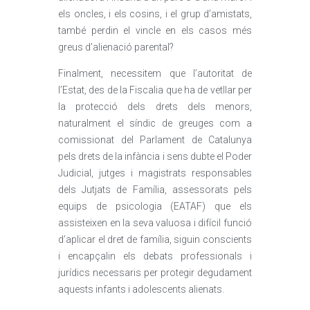
els oncles, i els cosins, i el grup d’amistats,
també perdin el vincle en els casos més
greus d’alienació parental?
Finalment, necessitem que l’autoritat de
l’Estat, des de la Fiscalia que ha de vetllar per
la protecció dels drets dels menors,
naturalment el síndic de greuges com a
comissionat del Parlament de Catalunya
pels drets de la infància i sens dubte el Poder
Judicial, jutges i magistrats responsables
dels Jutjats de Família, assessorats pels
equips de psicologia (EATAF) que els
assisteixen en la seva valuosa i difícil funció
d’aplicar el dret de família, siguin conscients
i encapçalin els debats professionals i
jurídics necessaris per protegir degudament
aquests infants i adolescents alienats.