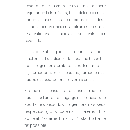
debat serè per atendre les víctimes, atendre
degudament els infants, fer la detecció en les
primeres fases i les actuacions decidides i
eficaces per reconèixer i arbitrar les mesures
terapèutiques i judicials suficients per
revertir-la.
La societat líquida difumina la idea
d’autoritat. I desdibuixa la idea que havent-hi
dos progenitors ambdós aporten amor al
fill, i ambdós són necessaris, també en els
casos de separacions i divorcis difícils.
Els nens i nenes i adolescents mereixen
gaudir de l’amor, el bagatge i la riquesa que
aporten els seus dos progenitors i els seus
respectius grups paterns i materns. I la
societat, l’estament mèdic i l’Estat ho ha de
fer possible.