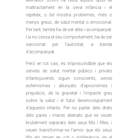
alienador sovint ha rebut aquest tipus de
maltractament en la seva infància i el
repeteix, o bé mostra problemes, més o
menys greus, de salut mental o emocional.
Per tant, també ha de ser atès i acompanyat.
I si no cessa el seu comportament, ha de ser
sancionat per l’autoritat, a banda
d’acompanyat.
Però en tot cas, és imprescindible que els
serveis de salut mental públics i privats
infantojuvenils siguin conscients, sense
eufemismes i allunyats d’apriorismes i
prejudicis, de la gravetat i l’impacte greu
sobre la salut i el futur desenvolupament
d’aquests infants. Per no parlar dels drets
dels pares i mares alienats que es veuen
brutalment separats dels seus fills i filles, i
veuen transformar-se l’amor que els seus
fills els tenien en odi o indiferència, en el