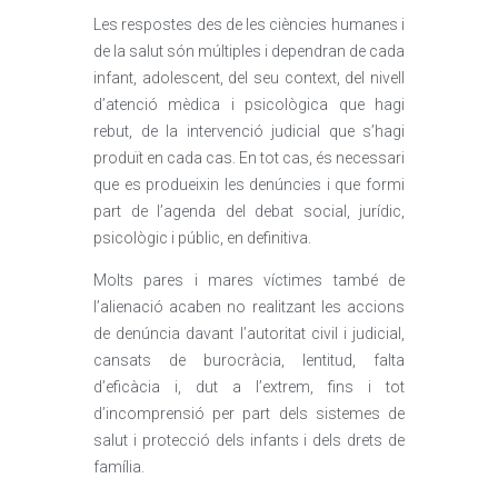
Les respostes des de les ciències humanes i
de la salut són múltiples i dependran de cada
infant, adolescent, del seu context, del nivell
d’atenció mèdica i psicològica que hagi
rebut, de la intervenció judicial que s’hagi
produït en cada cas. En tot cas, és necessari
que es produeixin les denúncies i que formi
part de l’agenda del debat social, jurídic,
psicològic i públic, en definitiva.
Molts pares i mares víctimes també de
l’alienació acaben no realitzant les accions
de denúncia davant l’autoritat civil i judicial,
cansats de burocràcia, lentitud, falta
d’eficàcia i, dut a l’extrem, fins i tot
d’incomprensió per part dels sistemes de
salut i protecció dels infants i dels drets de
família.