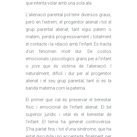
que intenta volar amb una sola ala.
L’alienació parental pot tenir diversos graus,
però en l’extrem, el progenitor alienat i tot el
grup parental alienat, tant sigui patern o
matern, perdrà progressivament i totalment
el contacte i la relació amb l’infant. Es tracta
d’un fenomen molt dur. De costos
emocionals i psicològics grans per a l’infant
o jove que és víctima de l’alienació. I
naturalment, difícil i dur per al progenitor
alienat i el seu grup parental, tant si és la
banda materna com la paterna.
El primer que cal és preservar el benestar
físic i emocional de l’infant alienat. El bé
superior jurídic i vital és el benestar de
l’infant. El tema ha generat controvèrsia.
S’ha parlat fins i tot d’una síndrome, que ha
estat discutida i no acceptada, finalment, per