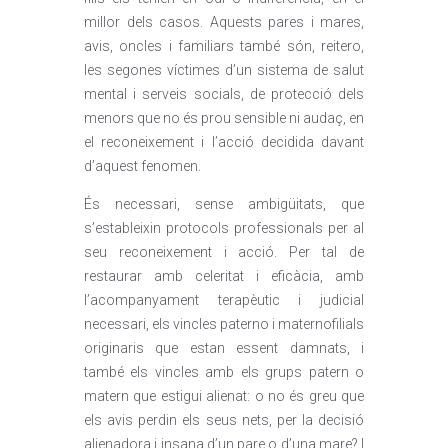
millor dels casos. Aquests pares i mares,
avis, oncles i familiars també són, reitero,
les segones víctimes d’un sistema de salut
mental i serveis socials, de protecció dels
menors que no és prou sensible ni audaç, en
el reconeixement i l’acció decidida davant
d’aquest fenomen.
És necessari, sense ambigüitats, que
s’estableixin protocols professionals per al
seu reconeixement i acció. Per tal de
restaurar amb celeritat i eficàcia, amb
l’acompanyament terapèutic i judicial
necessari, els vincles paterno i maternofilials
originaris que estan essent damnats, i
també els vincles amb els grups patern o
matern que estigui alienat: o no és greu que
els avis perdin els seus nets, per la decisió
alienadora i insana d’un pare o d’una mare? I