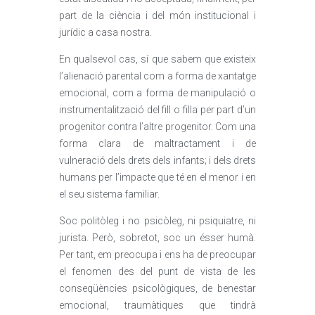
part de la ciència i del món institucional i
jurídic a casa nostra.
En qualsevol cas, sí que sabem que existeix
l’alienació parental com a forma de xantatge
emocional, com a forma de manipulació o
instrumentalització del fill o filla per part d’un
progenitor contra l’altre progenitor. Com una
forma clara de maltractament i de
vulneració dels drets dels infants; i dels drets
humans per l’impacte que té en el menor i en
el seu sistema familiar.
Soc politòleg i no psicòleg, ni psiquiatre, ni
jurista. Però, sobretot, soc un ésser humà.
Per tant, em preocupa i ens ha de preocupar
el fenomen des del punt de vista de les
conseqüències psicològiques, de benestar
emocional, traumàtiques que tindrà