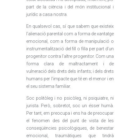
part de la ciència i del món institucional i
jurídic a casa nostra.
En qualsevol cas, sí que sabem que existeix
l’alienació parental com a forma de xantatge
emocional, com a forma de manipulació o
instrumentalització del fill o filla per part d’un
progenitor contra l’altre progenitor. Com una
forma clara de maltractament i de
vulneració dels drets dels infants; i dels drets
humans per l’impacte que té en el menor i en
el seu sistema familiar.
Soc politòleg i no psicòleg, ni psiquiatre, ni
jurista. Però, sobretot, soc un ésser humà.
Per tant, em preocupa i ens ha de preocupar
el fenomen des del punt de vista de les
conseqüències psicològiques, de benestar
emocional, traumàtiques que tindrà