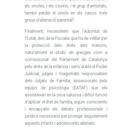
els oncles, i els cosins, i el grup d’amistats,
també perdin el vincle en els casos més
greus d’alienació parental?
Finalment, necessitem que l’autoritat de
l’Estat, des de la Fiscalia que ha de vetllar per
la protecció dels drets dels menors,
naturalment el síndic de greuges com a
comissionat del Parlament de Catalunya
pels drets de la infància i sens dubte el Poder
Judicial, jutges i magistrats responsables
dels Jutjats de Família, assessorats pels
equips de psicologia (EATAF) que els
assisteixen en la seva valuosa i difícil funció
d’aplicar el dret de família, siguin conscients
i encapçalin els debats professionals i
jurídics necessaris per protegir degudament
aquests infants i adolescents alienats.