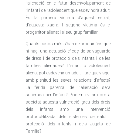
l’alienació en el futur desenvolupament de
l’infant i de l’adolescent que esdevindrà adult.
És la primera víctima d’aquest estrall,
d’aquesta xacra. I segona víctima és el
progenitor alienat i el seu grup familiar.
Quants casos més s’han de produir fins que
hi hagi una actuació eficaç de salvaguarda
de drets i de protecció dels infants i de les
famílies alienades? L’infant o adolescent
alienat pot esdevenir un adult lliure que visqui
amb plenitud les seves relacions d’afecte?
La ferida parental de l’alienació serà
superada per l’infant? Podem evitar com a
societat aquesta vulneració greu dels drets
dels infants amb una intervenció
protocol·litzada dels sistemes de salut i
protecció dels infants i dels Jutjats de
Família?