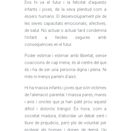
Ens hi va el futur i la felicitat d’aquests
infants i joves, de la seva plenitud com a
éssers humans. El desenvolupament ple de
les seves capacitats emocionals, afectives,
de salut. No actuar o actuar tard condemna
l’infant a ferides segures amb
conseqüències en el futur.
Poder estimar i estimar amb llibertat, sense
coaccions de cap mena, és al centre del que
és i ha de ser una persona digna i plena. Ni
més ni menys parlem d’això.
Hi ha massa infants i joves que són víctimes
de l’alienació parental. I massa pares, mares
i avis i oncles que ja han patit prou aquest
difícil i dolorós tràngol. És hora, com a
societat madura, d’abordar un debat serè i
lliure de prejudicis, però ple de voluntat per
protegir els homes i dones de demà. Un