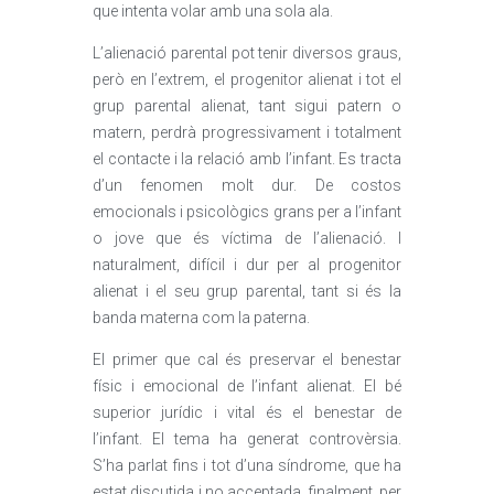
que intenta volar amb una sola ala.
L’alienació parental pot tenir diversos graus,
però en l’extrem, el progenitor alienat i tot el
grup parental alienat, tant sigui patern o
matern, perdrà progressivament i totalment
el contacte i la relació amb l’infant. Es tracta
d’un fenomen molt dur. De costos
emocionals i psicològics grans per a l’infant
o jove que és víctima de l’alienació. I
naturalment, difícil i dur per al progenitor
alienat i el seu grup parental, tant si és la
banda materna com la paterna.
El primer que cal és preservar el benestar
físic i emocional de l’infant alienat. El bé
superior jurídic i vital és el benestar de
l’infant. El tema ha generat controvèrsia.
S’ha parlat fins i tot d’una síndrome, que ha
estat discutida i no acceptada, finalment, per