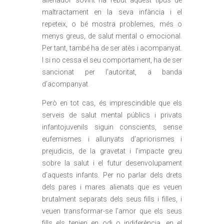
alienador sovint ha rebut aquest tipus de
maltractament en la seva infància i el
repeteix, o bé mostra problemes, més o
menys greus, de salut mental o emocional.
Per tant, també ha de ser atès i acompanyat.
I si no cessa el seu comportament, ha de ser
sancionat per l’autoritat, a banda
d’acompanyat.
Però en tot cas, és imprescindible que els
serveis de salut mental públics i privats
infantojuvenils siguin conscients, sense
eufemismes i allunyats d’apriorismes i
prejudicis, de la gravetat i l’impacte greu
sobre la salut i el futur desenvolupament
d’aquests infants. Per no parlar dels drets
dels pares i mares alienats que es veuen
brutalment separats dels seus fills i filles, i
veuen transformar-se l’amor que els seus
fills els tenien en odi o indiferència, en el