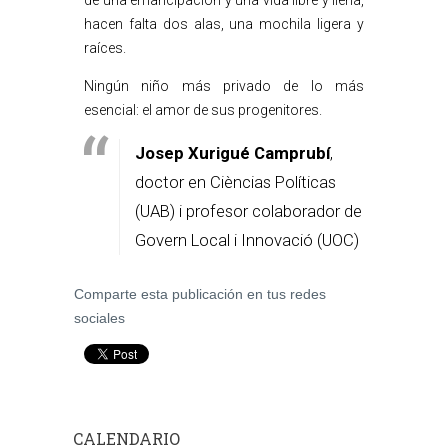
de una emancipación y una vida libre y llena,
hacen falta dos alas, una mochila ligera y
raíces.
Ningún niño más privado de lo más
esencial: el amor de sus progenitores.
Josep Xurigué Camprubí
,
doctor en Cièncias Políticas
(UAB) i profesor colaborador de
Govern Local i Innovació (UOC)
Comparte esta publicación en tus redes
sociales
CALENDARIO