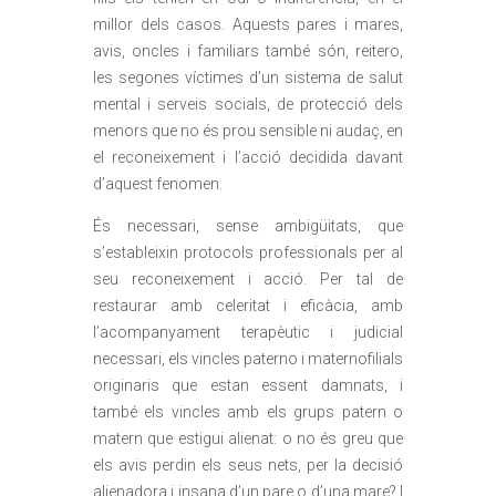
millor dels casos. Aquests pares i mares,
avis, oncles i familiars també són, reitero,
les segones víctimes d’un sistema de salut
mental i serveis socials, de protecció dels
menors que no és prou sensible ni audaç, en
el reconeixement i l’acció decidida davant
d’aquest fenomen.
És necessari, sense ambigüitats, que
s’estableixin protocols professionals per al
seu reconeixement i acció. Per tal de
restaurar amb celeritat i eficàcia, amb
l’acompanyament terapèutic i judicial
necessari, els vincles paterno i maternofilials
originaris que estan essent damnats, i
també els vincles amb els grups patern o
matern que estigui alienat: o no és greu que
els avis perdin els seus nets, per la decisió
alienadora i insana d’un pare o d’una mare? I