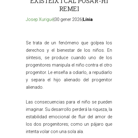
EXISTEIX I CAL POSAR-HI
REMEI
Josep Xurigué
|30 gener 2026|
Línia
Se trata de un fenómeno que golpea los
derechos y el bienestar de los niños. En
síntesis, se produce cuando uno de los
progenitores manipula el niño contra el otro
progenitor. Le enseña a odiarlo, a repudiarlo
y separa el hijo alienado del progenitor
alienado.
Las consecuencias para el niño se pueden
imaginar. Su desarrollo perderá la riqueza, la
estabilidad emocional de fluir del amor de
los dos progenitores; como un pájaro que
intenta volar con una sola ala.