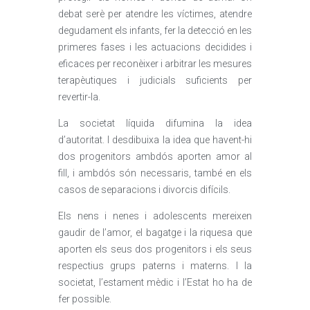
debat serè per atendre les víctimes, atendre
degudament els infants, fer la detecció en les
primeres fases i les actuacions decidides i
eficaces per reconèixer i arbitrar les mesures
terapèutiques i judicials suficients per
revertir-la.
La societat líquida difumina la idea
d’autoritat. I desdibuixa la idea que havent-hi
dos progenitors ambdós aporten amor al
fill, i ambdós són necessaris, també en els
casos de separacions i divorcis difícils.
Els nens i nenes i adolescents mereixen
gaudir de l’amor, el bagatge i la riquesa que
aporten els seus dos progenitors i els seus
respectius grups paterns i materns. I la
societat, l’estament mèdic i l’Estat ho ha de
fer possible.