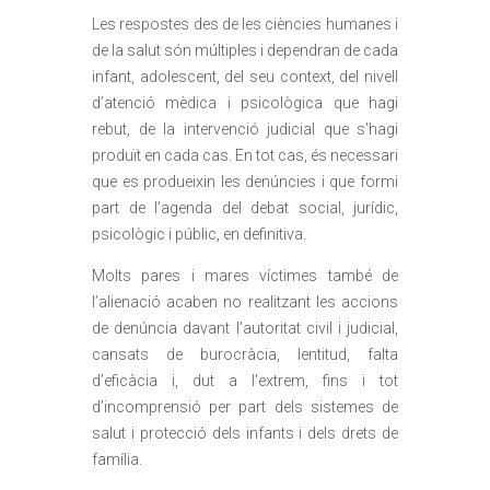
Les respostes des de les ciències humanes i
de la salut són múltiples i dependran de cada
infant, adolescent, del seu context, del nivell
d’atenció mèdica i psicològica que hagi
rebut, de la intervenció judicial que s’hagi
produït en cada cas. En tot cas, és necessari
que es produeixin les denúncies i que formi
part de l’agenda del debat social, jurídic,
psicològic i públic, en definitiva.
Molts pares i mares víctimes també de
l’alienació acaben no realitzant les accions
de denúncia davant l’autoritat civil i judicial,
cansats de burocràcia, lentitud, falta
d’eficàcia i, dut a l’extrem, fins i tot
d’incomprensió per part dels sistemes de
salut i protecció dels infants i dels drets de
família.