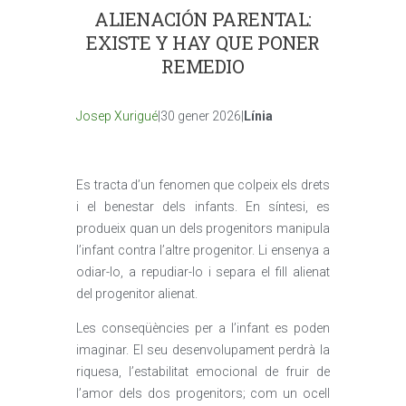
ALIENACIÓN PARENTAL:
EXISTE Y HAY QUE PONER
REMEDIO
Josep Xurigué
|30 gener 2026|
Línia
Es tracta d’un fenomen que colpeix els drets
i el benestar dels infants. En síntesi, es
produeix quan un dels progenitors manipula
l’infant contra l’altre progenitor. Li ensenya a
odiar-lo, a repudiar-lo i separa el fill alienat
del progenitor alienat.
Les conseqüències per a l’infant es poden
imaginar. El seu desenvolupament perdrà la
riquesa, l’estabilitat emocional de fruir de
l’amor dels dos progenitors; com un ocell