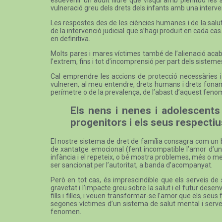
vulneració greu dels drets dels infants amb una intervenc
Les respostes des de les ciències humanes i de la salut
de la intervenció judicial que s’hagi produït en cada cas.
en definitiva.
Molts pares i mares víctimes també de l’alienació acaben 
l’extrem, fins i tot d’incomprensió per part dels sistemes
Cal emprendre les accions de protecció necessàries i é
vulneren, al meu entendre, drets humans i drets fonamen
perímetre o de la prevalença, de l’abast d’aquest fenom
Els nens i nenes i adolescents
progenitors i els seus respecti
El nostre sistema de dret de família consagra com un bé
de xantatge emocional (fent incompatible l’amor d’un p
infància i el repeteix, o bé mostra problemes, més o m
ser sancionat per l’autoritat, a banda d’acompanyat.
Però en tot cas, és imprescindible que els serveis de s
gravetat i l’impacte greu sobre la salut i el futur des
fills i filles, i veuen transformar-se l’amor que els seus 
segones víctimes d’un sistema de salut mental i servei
fenomen.