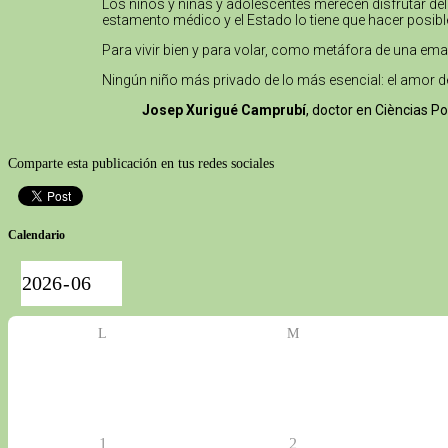
Los niños y niñas y adolescentes merecen disfrutar del
estamento médico y el Estado lo tiene que hacer posibl
Para vivir bien y para volar, como metáfora de una emanc
Ningún niño más privado de lo más esencial: el amor d
Josep Xurigué Camprubí
, doctor en Cièncias P
Comparte esta publicación en tus redes sociales
Calendario
L
M
1
2