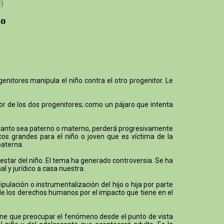
C)
io
enitores manipula el niño contra el otro progenitor. Le
mor de los dos progenitores; como un pájaro que intenta
o, tanto sea paterno o materno, perderá progresivamente
cos grandes para el niño o joven que es víctima de la
paterna.
ienestar del niño. El tema ha generado controversia. Se ha
l y jurídico a casa nuestra.
lación o instrumentalización del hijo o hija por parte
 de los derechos humanos por el impacto que tiene en el
 tiene que preocupar el fenómeno desde el punto de vista