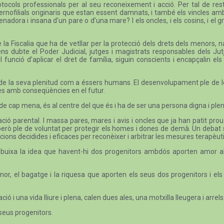
otocols professionals per al seu reconeixement i acció. Per tal de r
aternofilials originaris que estan essent damnats, i també els vincles a
ienadora i insana d’un pare o d’una mare? I els oncles, i els cosins, i e
e la Fiscalia que ha de vetllar per la protecció dels drets dels menors
ns dubte el Poder Judicial, jutges i magistrats responsables dels Jut
l funció d’aplicar el dret de família, siguin conscients i encapçalin els
oves, de la seva plenitud com a éssers humans. El desenvolupament ple de 
es amb conseqüències en el futur.
de cap mena, és al centre del que és i ha de ser una persona digna i ple
ció parental. I massa pares, mares i avis i oncles que ja han patit prou 
, però ple de voluntat per protegir els homes i dones de demà. Un deba
cions decidides i eficaces per reconèixer i arbitrar les mesures terapèutiqu
esdibuixa la idea que havent-hi dos progenitors ambdós aporten amor a
or, el bagatge i la riquesa que aporten els seus dos progenitors i els 
 i una vida lliure i plena, calen dues ales, una motxilla lleugera i arrels
 seus progenitors.