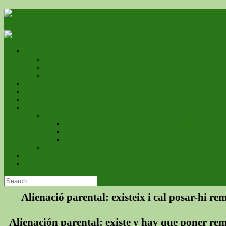
L’associació
Qui som
On estem
Estatuts
Serveis
Com associar-se?
Contacte
Galeria
Fotos
Premio a ApfsCatalunya de la Pizarra de Raimunda
Cursa Mercé 2014
Jornadas sobre el Código Civil de Familia
Videos
Calendari d’Esdeveniments
Blog
Alienació parental: existeix i cal posar-hi re
Alienación parental: existe y hay que poner re