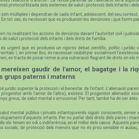
ió protocol·litzada dels sistemes de salut i protecció dels infants i del
 són múltiples i dependran de cada infant, adolescent, del seu context, d
 En tot cas, és necessari que es produeixin les denúncies i que formi part 
no realitzant les accions de denúncia davant l’autoritat civil i judicial, 
 de salut i protecció dels infants i dels drets de família.
s urgent que es produeixi un rigorós debat científic, polític i jurídi
tals. I, en primer lloc, és necessari visibilitzar socialment l’existèn
en, es tracta de posar remei a una vulneració flagrant de drets en els m
 mereixen gaudir de l’amor, el bagatge i la r
us grups paterns i materns
 jurídic superior la protecció i el benestar de l’infant. L’alienació p
rogenitor amb l’amor de l’altre), existeix. El progenitor alienador s
enys greus, de salut mental o emocional. Per tant, també ha de ser atès
alut mental públics i privats infantojuvenils siguin conscients, sense 
envolupament d’aquests infants. Per no parlar dels drets dels pares i m
fills els tenien en odi o indiferència, en el millor dels casos. Aquests par
s socials, de protecció dels menors que no és prou sensible ni audaç,