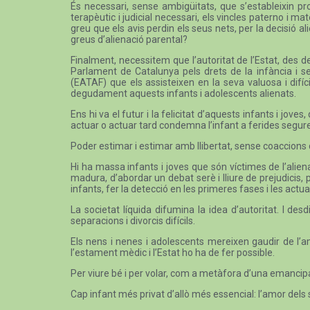
És necessari, sense ambigüitats, que s’estableixin pr
terapèutic i judicial necessari, els vincles paterno i m
greu que els avis perdin els seus nets, per la decisió al
greus d’alienació parental?
Finalment, necessitem que l’autoritat de l’Estat, des d
Parlament de Catalunya pels drets de la infància i se
(EATAF) que els assisteixen en la seva valuosa i difíci
degudament aquests infants i adolescents alienats.
Ens hi va el futur i la felicitat d’aquests infants i j
actuar o actuar tard condemna l’infant a ferides segur
Poder estimar i estimar amb llibertat, sense coaccions 
Hi ha massa infants i joves que són víctimes de l’aliena
madura, d’abordar un debat serè i lliure de prejudicis
infants, fer la detecció en les primeres fases i les actua
La societat líquida difumina la idea d’autoritat. I d
separacions i divorcis difícils.
Els nens i nenes i adolescents mereixen gaudir de l’am
l’estament mèdic i l’Estat ho ha de fer possible.
Per viure bé i per volar, com a metàfora d’una emancipació
Cap infant més privat d’allò més essencial: l’amor dels