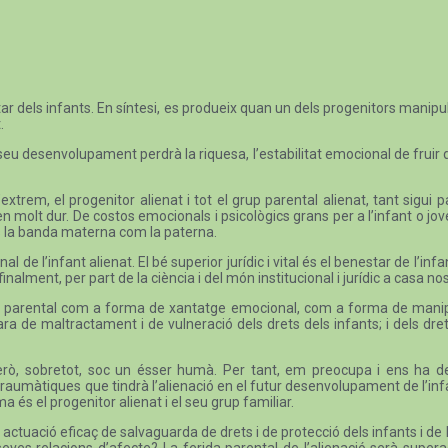
r dels infants. En síntesi, es produeix quan un dels progenitors manipula 
.
seu desenvolupament perdrà la riquesa, l’estabilitat emocional de fruir 
l’extrem, el progenitor alienat i tot el grup parental alienat, tant sigu
n molt dur. De costos emocionals i psicològics grans per a l’infant o jove q
 és la banda materna com la paterna.
l de l’infant alienat. El bé superior jurídic i vital és el benestar de l’inf
alment, per part de la ciència i del món institucional i jurídic a casa nos
ó parental com a forma de xantatge emocional, com a forma de manipulac
ara de maltractament i de vulneració dels drets dels infants; i dels dr
ta. Però, sobretot, soc un ésser humà. Per tant, em preocupa i ens ha
aumàtiques que tindrà l’alienació en el futur desenvolupament de l’infan
a és el progenitor alienat i el seu grup familiar.
ctuació eficaç de salvaguarda de drets i de protecció dels infants i de 
 seves relacions d’afecte? La ferida parental de l’alienació serà supe