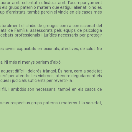
estaurar amb celeritat i eficàcia, amb l’acompanyament
mb els grups patern o matern que estigui alienat: o no és
l grup d’amistats, també perdin el vincle en els casos més
, naturalment el síndic de greuges com a comissionat del
jats de Família, assessorats pels equips de psicologia
 debats professionals i jurídics necessaris per protegir
les seves capacitats emocionals, afectives, de salut. No
na. Ni més ni menys parlem d’això.
aquest difícil i dolorós tràngol. És hora, com a societat
t serè per atendre les víctimes, atendre degudament els
es i judicials suficients per revertir-la.
l fill, i ambdós són necessaris, també en els casos de
seus respectius grups paterns i materns. I la societat,
.