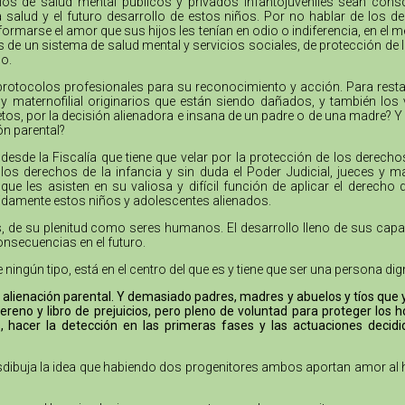
cios de salud mental públicos y privados infantojuveniles sean cons
la salud y el futuro desarrollo de estos niños. Por no hablar de los
formarse el amor que sus hijos les tenían en odio o indiferencia, en el 
as de un sistema de salud mental y servicios sociales, de protección de 
o.
protocolos profesionales para su reconocimiento y acción. Para resta
no y maternofilial originarios que están siendo dañados, y también l
tos, por la decisión alienadora e insana de un padre o de una madre? Y 
ón parental?
desde la Fiscalía que tiene que velar por la protección de los derech
s derechos de la infancia y sin duda el Poder Judicial, jueces y m
e les asisten en su valiosa y difícil función de aplicar el derecho
bidamente estos niños y adolescentes alienados.
nes, de su plenitud como seres humanos. El desarrollo lleno de sus cap
onsecuencias en el futuro.
e ningún tipo, está en el centro del que es y tiene que ser una persona 
alienación parental. Y demasiado padres, madres y abuelos y tíos que ya 
reno y libro de prejuicios, pero pleno de voluntad para proteger lo
, hacer la detección en las primeras fases y las actuaciones decidi
desdibuja la idea que habiendo dos progenitores ambos aportan amor al