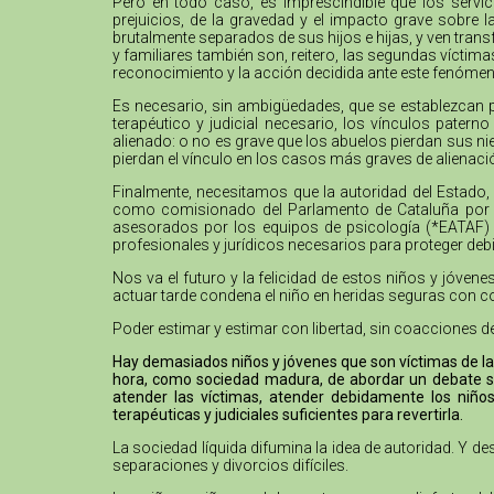
Pero en todo caso, es imprescindible que los servi
prejuicios, de la gravedad y el impacto grave sobre 
brutalmente separados de sus hijos e hijas, y ven trans
y familiares también son, reitero, las segundas víctim
reconocimiento y la acción decidida ante este fenómen
Es necesario, sin ambigüedades, que se establezcan 
terapéutico y judicial necesario, los vínculos pater
alienado: o no es grave que los abuelos pierdan sus nie
pierdan el vínculo en los casos más graves de alienaci
Finalmente, necesitamos que la autoridad del Estado, 
como comisionado del Parlamento de Cataluña por lo
asesorados por los equipos de psicología (*EATAF) qu
profesionales y jurídicos necesarios para proteger de
Nos va el futuro y la felicidad de estos niños y jóve
actuar tarde condena el niño en heridas seguras con c
Poder estimar y estimar con libertad, sin coacciones d
Hay demasiados niños y jóvenes que son víctimas de la 
hora, como sociedad madura, de abordar un debate se
atender las víctimas, atender debidamente los niños
terapéuticas y judiciales suficientes para revertirla.
La sociedad líquida difumina la idea de autoridad. Y 
separaciones y divorcios difíciles.