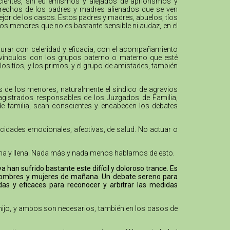
cientes, sin eufemismos y alejados de apriorismos y
 derechos de los padres y madres alienados que se ven
mejor de los casos. Estos padres y madres, abuelos, tíos
los menores que no es bastante sensible ni audaz, en el
urar con celeridad y eficacia, con el acompañamiento
os vínculos con los grupos paterno o materno que esté
los tíos, y los primos, y el grupo de amistades, también
os de los menores, naturalmente el síndico de agravios
agistrados responsables de los Juzgados de Familia,
 de familia, sean conscientes y encabecen los debates
acidades emocionales, afectivas, de salud. No actuar o
digna y llena. Nada más y nada menos hablamos de esto.
han sufrido bastante este difícil y doloroso trance. Es
s hombres y mujeres de mañana. Un debate sereno para
das y eficaces para reconocer y arbitrar las medidas
 hijo, y ambos son necesarios, también en los casos de