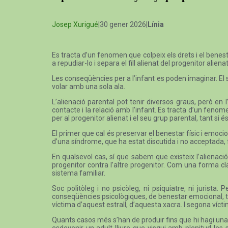
Josep Xurigué
|30 gener 2026|
Línia
Es tracta d’un fenomen que colpeix els drets i el benesta
a repudiar-lo i separa el fill alienat del progenitor alienat
Les conseqüències per a l’infant es poden imaginar. El 
volar amb una sola ala.
L’alienació parental pot tenir diversos graus, però en 
contacte i la relació amb l’infant. Es tracta d’un fenome
per al progenitor alienat i el seu grup parental, tant si
El primer que cal és preservar el benestar físic i emociona
d’una síndrome, que ha estat discutida i no acceptada, fin
En qualsevol cas, sí que sabem que existeix l’alienaci
progenitor contra l’altre progenitor. Com una forma cl
sistema familiar.
Soc politòleg i no psicòleg, ni psiquiatre, ni juris
conseqüències psicològiques, de benestar emocional, tr
víctima d’aquest estrall, d’aquesta xacra. I segona víctim
Quants casos més s’han de produir fins que hi hagi una a
esdevenir un adult lliure que visqui amb plenitud les