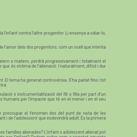
l’infant contra l’altre progenitor. Li ensenya a odiar-lo,
de l’amor dels dos progenitors; com un ocell que intenta
i patern o matern, perdrà progressivament i totalment el
ue és víctima de l’alienació. I naturalment, difícil i dur
ant. El tema ha generat controvèrsia. S’ha parlat fins i tot
tra.
ió o instrumentalització del fill o filla per part d’un
ets humans per l’impacte que té en el menor i en el seu
 de preocupar el fenomen des del punt de vista de les
t i de l’adolescent que esdevindrà adult. És la primera
les famílies alienades? L’infant o adolescent alienat pot
rada per l’infant? Podem evitar com a societat aquesta