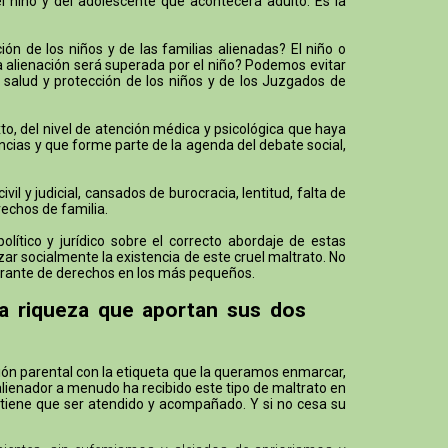
el niño y del adolescente que acontecerá adulto. Es la
n de los niños y de las familias alienadas? El niño o
la alienación será superada por el niño? Podemos evitar
 salud y protección de los niños y de los Juzgados de
o, del nivel de atención médica y psicológica que haya
ncias y que forme parte de la agenda del debate social,
 y judicial, cansados de burocracia, lentitud, falta de
rechos de familia.
ítico y jurídico sobre el correcto abordaje de estas
ar socialmente la existencia de este cruel maltrato. No
lagrante de derechos en los más pequeños.
la riqueza que aportan sus dos
ción parental con la etiqueta que la queramos enmarcar,
alienador a menudo ha recibido este tipo de maltrato en
 tiene que ser atendido y acompañado. Y si no cesa su