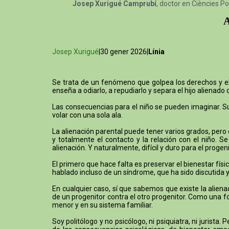
Josep Xurigué Camprubí
, doctor en Ciències Po
A
Josep Xurigué
|30 gener 2026|
Línia
Se trata de un fenómeno que golpea los derechos y el b
enseña a odiarlo, a repudiarlo y separa el hijo alienado 
Las consecuencias para el niño se pueden imaginar. Su 
volar con una sola ala.
La alienación parental puede tener varios grados, pero
y totalmente el contacto y la relación con el niño. 
alienación. Y naturalmente, difícil y duro para el proge
El primero que hace falta es preservar el bienestar físic
hablado incluso de un síndrome, que ha sido discutida y 
En cualquier caso, sí que sabemos que existe la alien
de un progenitor contra el otro progenitor. Como una f
menor y en su sistema familiar.
Soy politólogo y no psicólogo, ni psiquiatra, ni jurist