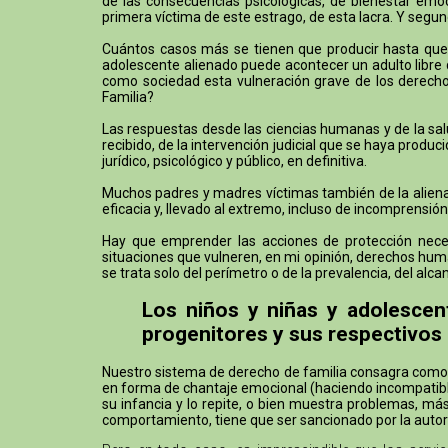
de las consecuencias psicológicas, de bienestar emoci
primera víctima de este estrago, de esta lacra. Y segund
Cuántos casos más se tienen que producir hasta que h
adolescente alienado puede acontecer un adulto libre q
como sociedad esta vulneración grave de los derechos
Familia?
Las respuestas desde las ciencias humanas y de la sal
recibido, de la intervención judicial que se haya prod
jurídico, psicológico y público, en definitiva.
Muchos padres y madres víctimas también de la alienaci
eficacia y, llevado al extremo, incluso de incomprensión
Hay que emprender las acciones de protección necesa
situaciones que vulneren, en mi opinión, derechos huma
se trata solo del perímetro o de la prevalencia, del a
Los niños y niñas y adolescen
progenitores y sus respectivos
Nuestro sistema de derecho de familia consagra como un
en forma de chantaje emocional (haciendo incompatible 
su infancia y lo repite, o bien muestra problemas, m
comportamiento, tiene que ser sancionado por la aut