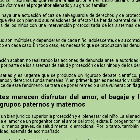
onal, traumáticas que tendrá la alienación en el futuro desarrollo d
a víctima es el progenitor alienado y su grupo familiar.
aya una actuación eficaz de salvaguardia de derechos y de protecció
ue viva con plenitud sus relaciones de afecto? La herida parental de 
 de los niños con una intervención protocolizada de los sistemas de
ud son múltiples y dependerán de cada niño, adolescente, de su context
ucido en cada caso. En todo caso, es necesario que se produzcan las denu
ón acaban no realizando las acciones de denuncia ante la autoridad civil
 por parte de los sistemas de salud y protección de los niños y de los de
rias y es urgente que se produzca un riguroso debate científico, pol
nos y derechos fundamentales. Y, en primer lugar, es necesario visibiliz
lcance de este fenómeno, se trata de poner remedio a una vulneración f
tes merecen disfrutar del amor, el bagaje y 
 grupos paternos y maternos
 bien jurídico superior la protección y el bienestar del niño. La aliena
el amor de un progenitor con el amor del otro), existe. El progenitor *
ás o menos graves, de salud mental o emocional. Por lo tanto, también
oridad, además de acompañado.