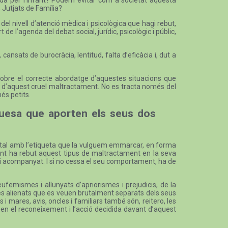
s Jutjats de Família?
el nivell d’atenció mèdica i psicològica que hagi rebut,
de l’agenda del debat social, jurídic, psicològic i públic,
cansats de burocràcia, lentitud, falta d’eficàcia i, dut a
c sobre el correcte abordatge d’aquestes situacions que
cia d’aquest cruel maltractament. No es tracta només del
és petits.
iquesa que aporten els seus dos
arental amb l’etiqueta que la vulguem emmarcar, en forma
ovint ha rebut aquest tipus de maltractament en la seva
 i acompanyat. I si no cessa el seu comportament, ha de
eufemismes i allunyats d’apriorismes i prejudicis, de la
ares alienats que es veuen brutalment separats dels seus
es i mares, avis, oncles i familiars també són, reitero, les
 en el reconeixement i l’acció decidida davant d’aquest