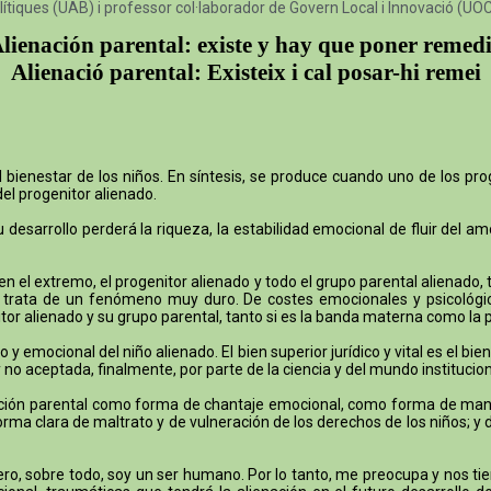
lítiques (UAB) i professor col·laborador de Govern Local i Innovació (UO
lienación parental: existe y hay que poner remed
Alienació parental: Existeix i cal posar-hi remei
ienestar de los niños. En síntesis, se produce cuando uno de los prog
del progenitor alienado.
desarrollo perderá la riqueza, la estabilidad emocional de fluir del a
 en el extremo, el progenitor alienado y todo el grupo parental alienad
Se trata de un fenómeno muy duro. De costes emocionales y psicológi
nitor alienado y su grupo parental, tanto si es la banda materna como la 
o y emocional del niño alienado. El bien superior jurídico y vital es el b
no aceptada, finalmente, por parte de la ciencia y del mundo instituciona
ación parental como forma de chantaje emocional, como forma de manipu
orma clara de maltrato y de vulneración de los derechos de los niños; y
a. Pero, sobre todo, soy un ser humano. Por lo tanto, me preocupa y nos