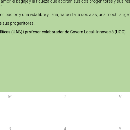
 amor, el bagaje y la riqueza que aportan sus dos progenitores y sus re
e.
ipación y una vida libre y llena, hacen falta dos alas, una mochila liger
e sus progenitores.
olíticas (UAB) i profesor colaborador de Govern Local i Innovació (UOC)
M
J
V
3
4
5