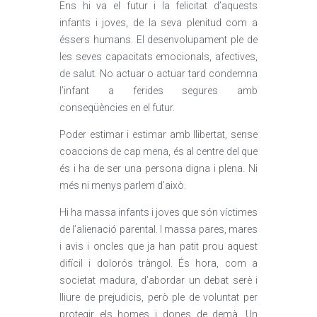
Ens hi va el futur i la felicitat d’aquests
infants i joves, de la seva plenitud com a
éssers humans. El desenvolupament ple de
les seves capacitats emocionals, afectives,
de salut. No actuar o actuar tard condemna
l’infant a ferides segures amb
conseqüències en el futur.
Poder estimar i estimar amb llibertat, sense
coaccions de cap mena, és al centre del que
és i ha de ser una persona digna i plena. Ni
més ni menys parlem d’això.
Hi ha massa infants i joves que són víctimes
de l’alienació parental. I massa pares, mares
i avis i oncles que ja han patit prou aquest
difícil i dolorós tràngol. És hora, com a
societat madura, d’abordar un debat serè i
lliure de prejudicis, però ple de voluntat per
protegir els homes i dones de demà. Un