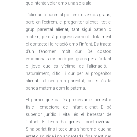
que intenta volar amb una sola ala.
L’alienació parental pot tenir diversos graus,
però en l’extrem, el progenitor alienat i tot el
grup parental alienat, tant sigui patern o
matern, perdrà progressivament i totalment
el contacte i la relació amb l’infant. Es tracta
d’un fenomen molt dur. De costos
emocionals i psicològics grans per a l’infant
o jove que és víctima de l’alienació. I
naturalment, difícil i dur per al progenitor
alienat i el seu grup parental, tant si és la
banda materna com la paterna.
El primer que cal és preservar el benestar
físic i emocional de l’infant alienat. El bé
superior jurídic i vital és el benestar de
l’infant. El tema ha generat controvèrsia.
S’ha parlat fins i tot d’una síndrome, que ha
estat discutida i no acceptada, finalment, per