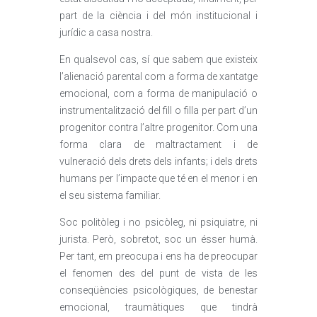
part de la ciència i del món institucional i
jurídic a casa nostra.
En qualsevol cas, sí que sabem que existeix
l’alienació parental com a forma de xantatge
emocional, com a forma de manipulació o
instrumentalització del fill o filla per part d’un
progenitor contra l’altre progenitor. Com una
forma clara de maltractament i de
vulneració dels drets dels infants; i dels drets
humans per l’impacte que té en el menor i en
el seu sistema familiar.
Soc politòleg i no psicòleg, ni psiquiatre, ni
jurista. Però, sobretot, soc un ésser humà.
Per tant, em preocupa i ens ha de preocupar
el fenomen des del punt de vista de les
conseqüències psicològiques, de benestar
emocional, traumàtiques que tindrà