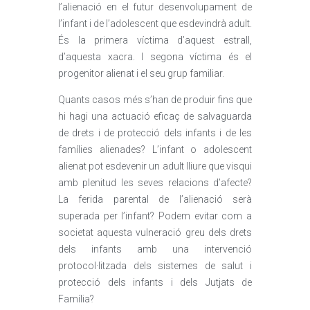
l’alienació en el futur desenvolupament de
l’infant i de l’adolescent que esdevindrà adult.
És la primera víctima d’aquest estrall,
d’aquesta xacra. I segona víctima és el
progenitor alienat i el seu grup familiar.
Quants casos més s’han de produir fins que
hi hagi una actuació eficaç de salvaguarda
de drets i de protecció dels infants i de les
famílies alienades? L’infant o adolescent
alienat pot esdevenir un adult lliure que visqui
amb plenitud les seves relacions d’afecte?
La ferida parental de l’alienació serà
superada per l’infant? Podem evitar com a
societat aquesta vulneració greu dels drets
dels infants amb una intervenció
protocol·litzada dels sistemes de salut i
protecció dels infants i dels Jutjats de
Família?