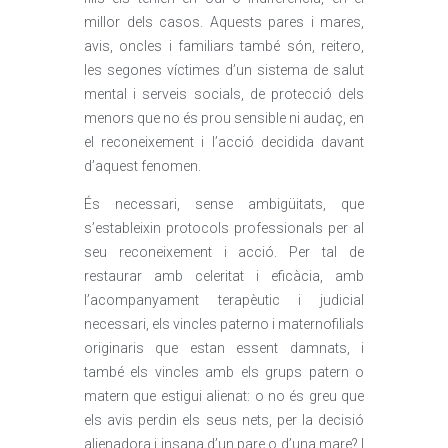
millor dels casos. Aquests pares i mares,
avis, oncles i familiars també són, reitero,
les segones víctimes d’un sistema de salut
mental i serveis socials, de protecció dels
menors que no és prou sensible ni audaç, en
el reconeixement i l’acció decidida davant
d’aquest fenomen.
És necessari, sense ambigüitats, que
s’estableixin protocols professionals per al
seu reconeixement i acció. Per tal de
restaurar amb celeritat i eficàcia, amb
l’acompanyament terapèutic i judicial
necessari, els vincles paterno i maternofilials
originaris que estan essent damnats, i
també els vincles amb els grups patern o
matern que estigui alienat: o no és greu que
els avis perdin els seus nets, per la decisió
alienadora i insana d’un pare o d’una mare? I