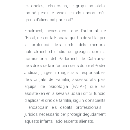
els oncles, i els cosins, i el grup d’amistats,
també perdin el vincle en els casos més
greus d’alienació parental?
Finalment, necessitem que l’autoritat de
l’Estat, des de la Fiscalia que ha de vetllar per
la protecció dels drets dels menors,
naturalment el síndic de greuges com a
comissionat del Parlament de Catalunya
pels drets de la infància i sens dubte el Poder
Judicial, jutges i magistrats responsables
dels Jutjats de Família, assessorats pels
equips de psicologia (EATAF) que els
assisteixen en la seva valuosa i difícil funció
d’aplicar el dret de família, siguin conscients
i encapçalin els debats professionals i
jurídics necessaris per protegir degudament
aquests infants i adolescents alienats.