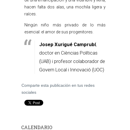
de una emancipación y una vida libre y llena,
hacen falta dos alas, una mochila ligera y
raíces.
Ningún niño más privado de lo más
esencial: el amor de sus progenitores.
Josep Xurigué Camprubí
,
doctor en Cièncias Políticas
(UAB) i profesor colaborador de
Govern Local i Innovació (UOC)
Comparte esta publicación en tus redes
sociales
CALENDARIO