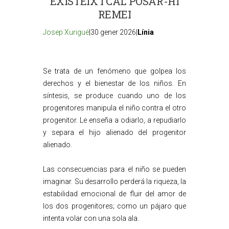
EXISTEIX I CAL POSAR-HI
REMEI
Josep Xurigué
|30 gener 2026|
Línia
Se trata de un fenómeno que golpea los
derechos y el bienestar de los niños. En
síntesis, se produce cuando uno de los
progenitores manipula el niño contra el otro
progenitor. Le enseña a odiarlo, a repudiarlo
y separa el hijo alienado del progenitor
alienado.
Las consecuencias para el niño se pueden
imaginar. Su desarrollo perderá la riqueza, la
estabilidad emocional de fluir del amor de
los dos progenitores; como un pájaro que
intenta volar con una sola ala.