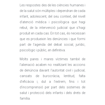
Les respostes des de les ciències humanes i
de la salut són múltiples i dependran de cada
infant, adolescent, del seu context, del nivell
d’atenció mèdica i psicològica que hagi
rebut, de la intervenció judicial que s’hagi
produït en cada cas. En tot cas, és necessari
que es produeixin les denúncies i que formi
part de l’agenda del debat social, jurídic,
psicològic i públic, en definitiva.
Molts pares i mares víctimes també de
l’alienació acaben no realitzant les accions
de denúncia davant l’autoritat civil i judicial,
cansats de burocràcia, lentitud, falta
d’eficàcia i, dut a l’extrem, fins i tot
d’incomprensió per part dels sistemes de
salut i protecció dels infants i dels drets de
família.