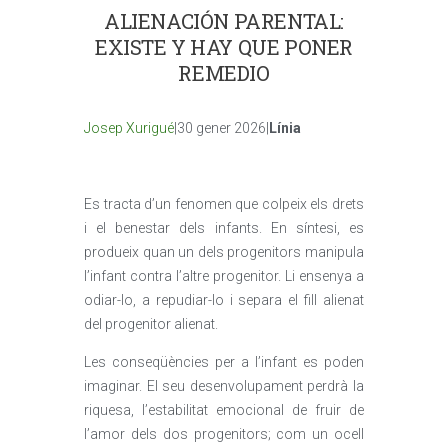
ALIENACIÓN PARENTAL:
EXISTE Y HAY QUE PONER
REMEDIO
Josep Xurigué
|30 gener 2026|
Línia
Es tracta d’un fenomen que colpeix els drets
i el benestar dels infants. En síntesi, es
produeix quan un dels progenitors manipula
l’infant contra l’altre progenitor. Li ensenya a
odiar-lo, a repudiar-lo i separa el fill alienat
del progenitor alienat.
Les conseqüències per a l’infant es poden
imaginar. El seu desenvolupament perdrà la
riquesa, l’estabilitat emocional de fruir de
l’amor dels dos progenitors; com un ocell