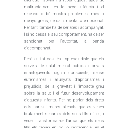
alienador sovint ha rebut aquest tipus de
maltractament en la seva infància i el
repeteix, o bé mostra problemes, més o
menys greus, de salut mental o emocional.
Per tant, també ha de ser atès i acompanyat.
I si no cessa el seu comportament, ha de ser
sancionat per l’autoritat, a banda
d’acompanyat.
Però en tot cas, és imprescindible que els
serveis de salut mental públics i privats
infantojuvenils siguin conscients, sense
eufemismes i allunyats d’apriorismes i
prejudicis, de la gravetat i l’impacte greu
sobre la salut i el futur desenvolupament
d’aquests infants. Per no parlar dels drets
dels pares i mares alienats que es veuen
brutalment separats dels seus fills i filles, i
veuen transformar-se l’amor que els seus
fills els tenien en odi o indiferència, en el