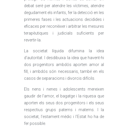
debat serè per atendre les víctimes, atendre
degudament els infants, fer la detecció en les
primeres fases i les actuacions decidides i
eficaces per reconèixer i arbitrar les mesures
terapèutiques i judicials suficients per
revertir-la.
La societat líquida difumina la idea
d’autoritat. I desdibuixa la idea que havent-hi
dos progenitors ambdós aporten amor al
fill, i ambdós són necessaris, també en els
casos de separacions i divorcis difícils.
Els nens i nenes i adolescents mereixen
gaudir de l’amor, el bagatge i la riquesa que
aporten els seus dos progenitors i els seus
respectius grups paterns i materns. I la
societat, l’estament mèdic i l’Estat ho ha de
fer possible.