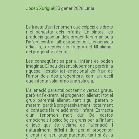
Josep Xurigué
|30 gener 2026|
Línia
Es tracta d’un fenomen que colpeix els drets
i el benestar dels infants. En síntesi, es
produeix quan un dels progenitors manipula
l’infant contra l’altre progenitor. Li ensenya a
odiar-lo, a repudiar-lo i separa el fill alienat
del progenitor alienat.
Les conseqüències per a l’infant es poden
imaginar. El seu desenvolupament perdrà la
riquesa, l’estabilitat emocional de fruir de
l’amor dels dos progenitors; com un ocell
que intenta volar amb una sola ala.
L’alienació parental pot tenir diversos graus,
però en l’extrem, el progenitor alienat i tot el
grup parental alienat, tant sigui patern o
matern, perdrà progressivament i totalment
el contacte i la relació amb l’infant. Es tracta
d’un fenomen molt dur. De costos
emocionals i psicològics grans per a l’infant
o jove que és víctima de l’alienació. I
naturalment, difícil i dur per al progenitor
alienat i el seu grup parental, tant si és la