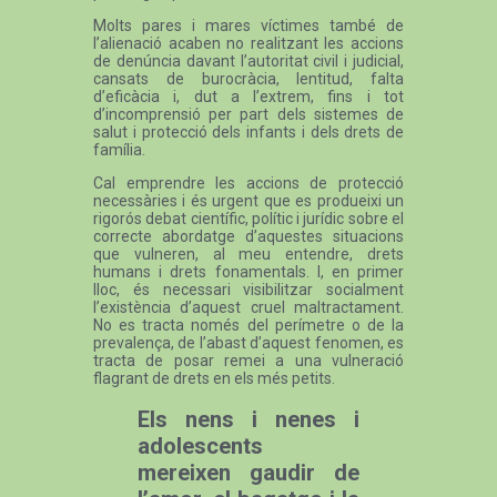
Molts pares i mares víctimes també de
l’alienació acaben no realitzant les accions
de denúncia davant l’autoritat civil i judicial,
cansats de burocràcia, lentitud, falta
d’eficàcia i, dut a l’extrem, fins i tot
d’incomprensió per part dels sistemes de
salut i protecció dels infants i dels drets de
família.
Cal emprendre les accions de protecció
necessàries i és urgent que es produeixi un
rigorós debat científic, polític i jurídic sobre el
correcte abordatge d’aquestes situacions
que vulneren, al meu entendre, drets
humans i drets fonamentals. I, en primer
lloc, és necessari visibilitzar socialment
l’existència d’aquest cruel maltractament.
No es tracta només del perímetre o de la
prevalença, de l’abast d’aquest fenomen, es
tracta de posar remei a una vulneració
flagrant de drets en els més petits.
Els nens i nenes i
adolescents
mereixen gaudir de