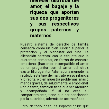
merecen disfrutar del
amor, el bagaje y la
riqueza que aportan
sus dos progenitores
y sus respectivos
grupos paternos y
maternos
Nuestro sistema de derecho de familia
consagra como un bien jurídico superior la
protección y el bienestar del niño. La
alienación parental con la etiqueta que la
queramos enmarcar, en forma de chantaje
emocional (haciendo incompatible el amor
de un progenitor con el amor del otro),
existe. El progenitor *alienador a menudo ha
recibido este tipo de maltrato en su infancia
y lo repite, o bien muestra problemas, más o
menos graves, de salud mental o emocional.
Por lo tanto, también tiene que ser atendido
y acompañado. Y si no cesa su
comportamiento, tiene que ser sancionado
por la autoridad, además de acompañado.
Pero en todo caso, es imprescindible que