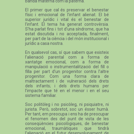
banda materna com la paterna.
El primer que cal és preservar el benestar
físic i emocional de l’infant alienat. El bé
superior jurídic i vital és el benestar de
l’infant. El tema ha generat controvèrsia.
S’ha parlat fins i tot d’una síndrome, que ha
estat discutida i no acceptada, finalment,
per part de la ciència i del món institucional i
jurídic a casa nostra.
En qualsevol cas, sí que sabem que existeix
l’alienació parental com a forma de
xantatge emocional, com a forma de
manipulació o instrumentalització del fill o
filla per part d’un progenitor contra l’altre
progenitor. Com una forma clara de
maltractament i de vulneració dels drets
dels infants; i dels drets humans per
l’impacte que té en el menor i en el seu
sistema familiar.
Soc politòleg i no psicòleg, ni psiquiatre, ni
jurista. Però, sobretot, soc un ésser humà.
Per tant, em preocupa i ens ha de preocupar
el fenomen des del punt de vista de les
conseqüències psicològiques, de benestar
emocional, traumàtiques que tindrà
l’alienació en el futur desenvolupament de