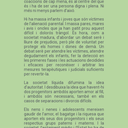
coaccions de cap mena, és al centre del que
és i ha de ser una persona digna i plena. Ni
més ni menys parlem d’això.
Hi ha massa infants i joves que són víctimes
de l’alienació parental. I massa pares, mares
i avis i oncles que ja han patit prou aquest
difícil i dolorós tràngol. És hora, com a
societat madura, d’abordar un debat serè i
lliure de prejudicis, però ple de voluntat per
protegir els homes i dones de demà. Un
debat serè per atendre les víctimes, atendre
degudament els infants, fer la detecció en
les primeres fases i les actuacions decidides
i eficaces per reconèixer i arbitrar les
mesures terapèutiques i judicials suficients
per revertir-la.
La societat líquida difumina la idea
d’autoritat. I desdibuixa la idea que havent-hi
dos progenitors ambdós aporten amor al fill,
i ambdós són necessaris, també en els
casos de separacions i divorcis difícils.
Els nens i nenes i adolescents mereixen
gaudir de l’amor, el bagatge i la riquesa que
aporten els seus dos progenitors i els seus
respectius grups paterns i materns. I la
societat, l’estament mèdic i l’Estat ho ha de