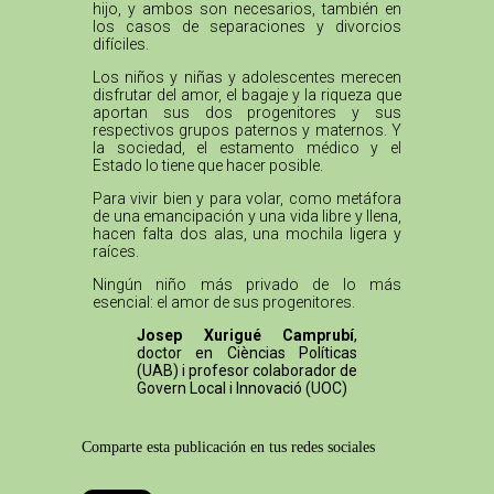
hijo, y ambos son necesarios, también en
los casos de separaciones y divorcios
difíciles.
Los niños y niñas y adolescentes merecen
disfrutar del amor, el bagaje y la riqueza que
aportan sus dos progenitores y sus
respectivos grupos paternos y maternos. Y
la sociedad, el estamento médico y el
Estado lo tiene que hacer posible.
Para vivir bien y para volar, como metáfora
de una emancipación y una vida libre y llena,
hacen falta dos alas, una mochila ligera y
raíces.
Ningún niño más privado de lo más
esencial: el amor de sus progenitores.
Josep Xurigué Camprubí
,
doctor en Cièncias Políticas
(UAB) i profesor colaborador de
Govern Local i Innovació (UOC)
Comparte esta publicación en tus redes sociales