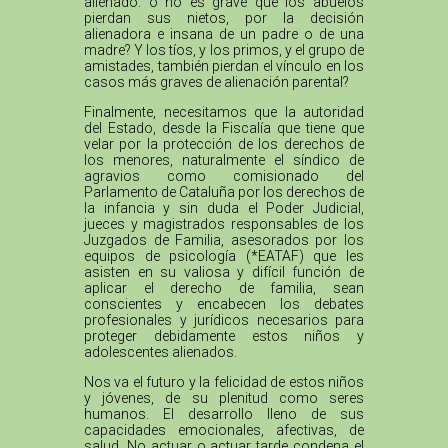
alienado: o no es grave que los abuelos
pierdan sus nietos, por la decisión
alienadora e insana de un padre o de una
madre? Y los tíos, y los primos, y el grupo de
amistades, también pierdan el vínculo en los
casos más graves de alienación parental?
Finalmente, necesitamos que la autoridad
del Estado, desde la Fiscalía que tiene que
velar por la protección de los derechos de
los menores, naturalmente el síndico de
agravios como comisionado del
Parlamento de Cataluña por los derechos de
la infancia y sin duda el Poder Judicial,
jueces y magistrados responsables de los
Juzgados de Familia, asesorados por los
equipos de psicología (*EATAF) que les
asisten en su valiosa y difícil función de
aplicar el derecho de familia, sean
conscientes y encabecen los debates
profesionales y jurídicos necesarios para
proteger debidamente estos niños y
adolescentes alienados.
Nos va el futuro y la felicidad de estos niños
y jóvenes, de su plenitud como seres
humanos. El desarrollo lleno de sus
capacidades emocionales, afectivas, de
salud. No actuar o actuar tarde condena el