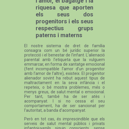
l’amor, el bagatge i la
riquesa que aporten
els seus dos
progenitors i els seus
respectius grups
paterns i materns
El nostre sistema de dret de família
consagra com un bé jurídic superior la
protecció i el benestar de l’infant. L’alienació
parental amb l’etiqueta que la vulguem
emmarcar, en forma de xantatge emocional
(fent incompatible l’amor d’un progenitor
amb l’amor de l’altre), existeix. El progenitor
alienador sovint ha rebut aquest tipus de
maltractament en la seva infància i el
repeteix, o bé mostra problemes, més o
menys greus, de salut mental o emocional.
Per tant, també ha de ser atès i
acompanyat. I si no cessa el seu
comportament, ha de ser sancionat per
l’autoritat, a banda d’acompanyat.
Però en tot cas, és imprescindible que els
serveis de salut mental públics i privats
infantojuvenils siguin conscients, sense