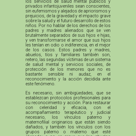
los servicios de salud mental públicos y
privados infantojuveniles sean conscientes,
sin eufemismos y alejados de apriorismos y
prejuicios, de la gravedad y el impacto grave
sobre la salud y el futuro desarrollo de estos
niños. Por no hablar de los derechos de los
padres y madres alienados que se ven
brutalmente separados de sus hijos e hijas,
y ven transformarse el amor que sus hijos
les tenían en odio o indiferencia, en el mejor
de los casos. Estos padres y madres,
abuelos, tíos y familiares también son,
reitero, las segundas víctimas de un sistema
de salud mental y servicios sociales, de
protección de los menores que no es
bastante sensible ni audaz, en el
reconocimiento y la acción decidida ante
este fenómeno.
Es necesario, sin ambigüedades, que se
establezcan protocolos profesionales para
su reconocimiento y acción. Para restaurar
con celeridad y eficacia, con el
acompañamiento terapéutico y judicial
necesario, los vínculos paterno y
maternofilial originarios que están siendo
dañados, y también los vínculos con los
grupos paterno o materno que esté