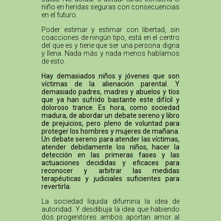
niño en heridas seguras con consecuencias
en el futuro.
Poder estimar y estimar con libertad, sin
coacciones de ningún tipo, está en el centro
del que es y tiene que ser una persona digna
y llena. Nada más y nada menos hablamos
de esto.
Hay demasiados niños y jóvenes que son
víctimas de la alienación parental. Y
demasiado padres, madres y abuelos y tíos
que ya han sufrido bastante este difícil y
doloroso trance. Es hora, como sociedad
madura, de abordar un debate sereno y libro
de prejuicios, pero pleno de voluntad para
proteger los hombres y mujeres de mañana.
Un debate sereno para atender las víctimas,
atender debidamente los niños, hacer la
detección en las primeras fases y las
actuaciones decididas y eficaces para
reconocer y arbitrar las medidas
terapéuticas y judiciales suficientes para
revertirla.
La sociedad líquida difumina la idea de
autoridad. Y desdibuja la idea que habiendo
dos progenitores ambos aportan amor al