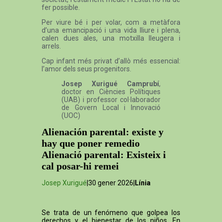
fer possible.
Per viure bé i per volar, com a metàfora
d’una emancipació i una vida lliure i plena,
calen dues ales, una motxilla lleugera i
arrels.
Cap infant més privat d’allò més essencial:
l’amor dels seus progenitors.
Josep Xurigué Camprubí
,
doctor en Ciències Polítiques
(UAB) i professor col·laborador
de Govern Local i Innovació
(UOC)
Alienación parental: existe y
hay que poner remedio
Alienació parental: Existeix i
cal posar-hi remei
Josep Xurigué
|30 gener 2026|
Línia
Se trata de un fenómeno que golpea los
derechos y el bienestar de los niños. En