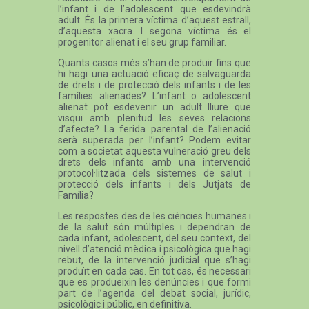
l’infant i de l’adolescent que esdevindrà
adult. És la primera víctima d’aquest estrall,
d’aquesta xacra. I segona víctima és el
progenitor alienat i el seu grup familiar.
Quants casos més s’han de produir fins que
hi hagi una actuació eficaç de salvaguarda
de drets i de protecció dels infants i de les
famílies alienades? L’infant o adolescent
alienat pot esdevenir un adult lliure que
visqui amb plenitud les seves relacions
d’afecte? La ferida parental de l’alienació
serà superada per l’infant? Podem evitar
com a societat aquesta vulneració greu dels
drets dels infants amb una intervenció
protocol·litzada dels sistemes de salut i
protecció dels infants i dels Jutjats de
Família?
Les respostes des de les ciències humanes i
de la salut són múltiples i dependran de
cada infant, adolescent, del seu context, del
nivell d’atenció mèdica i psicològica que hagi
rebut, de la intervenció judicial que s’hagi
produït en cada cas. En tot cas, és necessari
que es produeixin les denúncies i que formi
part de l’agenda del debat social, jurídic,
psicològic i públic, en definitiva.