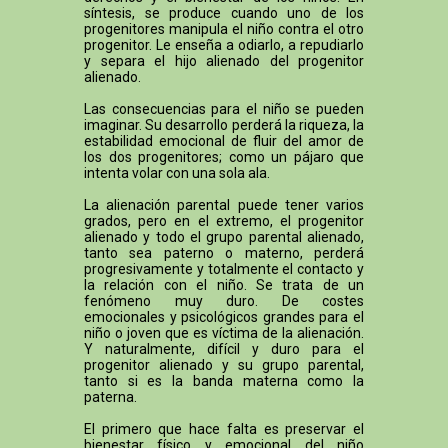
síntesis, se produce cuando uno de los
progenitores manipula el niño contra el otro
progenitor. Le enseña a odiarlo, a repudiarlo
y separa el hijo alienado del progenitor
alienado.
Las consecuencias para el niño se pueden
imaginar. Su desarrollo perderá la riqueza, la
estabilidad emocional de fluir del amor de
los dos progenitores; como un pájaro que
intenta volar con una sola ala.
La alienación parental puede tener varios
grados, pero en el extremo, el progenitor
alienado y todo el grupo parental alienado,
tanto sea paterno o materno, perderá
progresivamente y totalmente el contacto y
la relación con el niño. Se trata de un
fenómeno muy duro. De costes
emocionales y psicológicos grandes para el
niño o joven que es víctima de la alienación.
Y naturalmente, difícil y duro para el
progenitor alienado y su grupo parental,
tanto si es la banda materna como la
paterna.
El primero que hace falta es preservar el
bienestar físico y emocional del niño