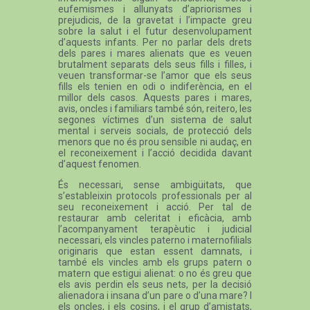
eufemismes i allunyats d’apriorismes i
prejudicis, de la gravetat i l’impacte greu
sobre la salut i el futur desenvolupament
d’aquests infants. Per no parlar dels drets
dels pares i mares alienats que es veuen
brutalment separats dels seus fills i filles, i
veuen transformar-se l’amor que els seus
fills els tenien en odi o indiferència, en el
millor dels casos. Aquests pares i mares,
avis, oncles i familiars també són, reitero, les
segones víctimes d’un sistema de salut
mental i serveis socials, de protecció dels
menors que no és prou sensible ni audaç, en
el reconeixement i l’acció decidida davant
d’aquest fenomen.
És necessari, sense ambigüitats, que
s’estableixin protocols professionals per al
seu reconeixement i acció. Per tal de
restaurar amb celeritat i eficàcia, amb
l’acompanyament terapèutic i judicial
necessari, els vincles paterno i maternofilials
originaris que estan essent damnats, i
també els vincles amb els grups patern o
matern que estigui alienat: o no és greu que
els avis perdin els seus nets, per la decisió
alienadora i insana d’un pare o d’una mare? I
els oncles, i els cosins, i el grup d’amistats,