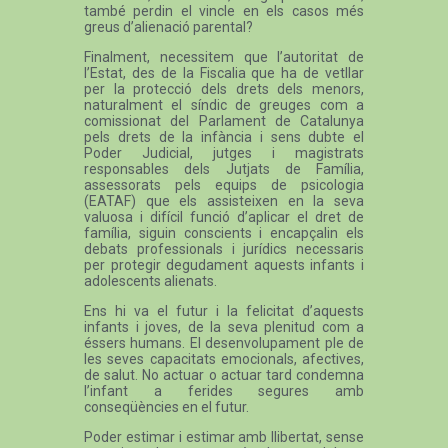
també perdin el vincle en els casos més
greus d’alienació parental?
Finalment, necessitem que l’autoritat de
l’Estat, des de la Fiscalia que ha de vetllar
per la protecció dels drets dels menors,
naturalment el síndic de greuges com a
comissionat del Parlament de Catalunya
pels drets de la infància i sens dubte el
Poder Judicial, jutges i magistrats
responsables dels Jutjats de Família,
assessorats pels equips de psicologia
(EATAF) que els assisteixen en la seva
valuosa i difícil funció d’aplicar el dret de
família, siguin conscients i encapçalin els
debats professionals i jurídics necessaris
per protegir degudament aquests infants i
adolescents alienats.
Ens hi va el futur i la felicitat d’aquests
infants i joves, de la seva plenitud com a
éssers humans. El desenvolupament ple de
les seves capacitats emocionals, afectives,
de salut. No actuar o actuar tard condemna
l’infant a ferides segures amb
conseqüències en el futur.
Poder estimar i estimar amb llibertat, sense