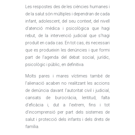
Les respostes des de les ciències humanes i
de la salut són múltiples i dependran de cada
infant, adolescent, del seu context, del nivell
d’atenció mèdica i psicològica que hagi
rebut, de la intervenció judicial que s’hagi
produït en cada cas. En tot cas, és necessari
que es produeixin les denúncies i que formi
part de l’agenda del debat social, jurídic,
psicològic i públic, en definitiva.
Molts pares i mares víctimes també de
l’alienació acaben no realitzant les accions
de denúncia davant l’autoritat civil i judicial,
cansats de burocràcia, lentitud, falta
d’eficàcia i, dut a l’extrem, fins i tot
d’incomprensió per part dels sistemes de
salut i protecció dels infants i dels drets de
família.