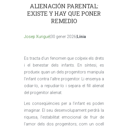
ALIENACIÓN PARENTAL:
EXISTE Y HAY QUE PONER
REMEDIO
Josep Xurigué
|30 gener 2026|
Línia
Es tracta d’un fenomen que colpeix els drets
i el benestar dels infants. En síntesi, es
produeix quan un dels progenitors manipula
l’infant contra l’altre progenitor. Li ensenya a
odiar-lo, a repudiar-lo i separa el fill alienat
del progenitor alienat.
Les conseqüències per a l’infant es poden
imaginar. El seu desenvolupament perdrà la
riquesa, l’estabilitat emocional de fruir de
l’amor dels dos progenitors; com un ocell