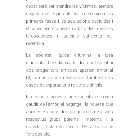
debat serè per atendre les víctimes, atendre
degudament els infants, fer la detecció en les
primeres fases i les actuacions decidides i
eficaces per reconèixer i arbitrar les mesures
terapèutiques i judicials suficients per
revertir-la.
La societat líquida difumina la idea
d’autoritat. I desdibuixa la idea que havent-hi
dos progenitors ambdós aporten amor al
fill, i ambdós són necessaris, també en els
casos de separacions i divorcis difícils.
Els nens i nenes i adolescents mereixen
gaudir de l’amor, el bagatge i la riquesa que
aporten els seus dos progenitors i els seus
respectius grups paterns i materns. I la
societat, l’estament mèdic i l’Estat ho ha de
fer possible.