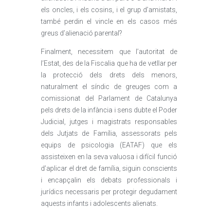
els oncles, i els cosins, i el grup d’amistats,
també perdin el vincle en els casos més
greus d’alienació parental?
Finalment, necessitem que l’autoritat de
l’Estat, des de la Fiscalia que ha de vetllar per
la protecció dels drets dels menors,
naturalment el síndic de greuges com a
comissionat del Parlament de Catalunya
pels drets de la infància i sens dubte el Poder
Judicial, jutges i magistrats responsables
dels Jutjats de Família, assessorats pels
equips de psicologia (EATAF) que els
assisteixen en la seva valuosa i difícil funció
d’aplicar el dret de família, siguin conscients
i encapçalin els debats professionals i
jurídics necessaris per protegir degudament
aquests infants i adolescents alienats.