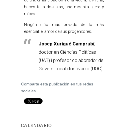
de una emancipación y una vida libre y llena,
hacen falta dos alas, una mochila ligera y
raíces.
Ningún niño más privado de lo más
esencial: el amor de sus progenitores.
Josep Xurigué Camprubí
,
doctor en Cièncias Políticas
(UAB) i profesor colaborador de
Govern Local i Innovació (UOC)
Comparte esta publicación en tus redes
sociales
CALENDARIO