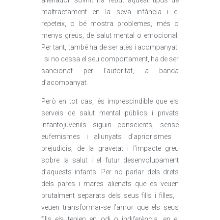
alienador sovint ha rebut aquest tipus de
maltractament en la seva infància i el
repeteix, o bé mostra problemes, més o
menys greus, de salut mental o emocional.
Per tant, també ha de ser atès i acompanyat.
I si no cessa el seu comportament, ha de ser
sancionat per l’autoritat, a banda
d’acompanyat.
Però en tot cas, és imprescindible que els
serveis de salut mental públics i privats
infantojuvenils siguin conscients, sense
eufemismes i allunyats d’apriorismes i
prejudicis, de la gravetat i l’impacte greu
sobre la salut i el futur desenvolupament
d’aquests infants. Per no parlar dels drets
dels pares i mares alienats que es veuen
brutalment separats dels seus fills i filles, i
veuen transformar-se l’amor que els seus
fills els tenien en odi o indiferència, en el