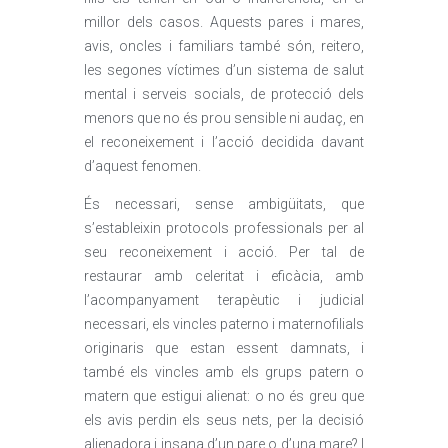
millor dels casos. Aquests pares i mares,
avis, oncles i familiars també són, reitero,
les segones víctimes d’un sistema de salut
mental i serveis socials, de protecció dels
menors que no és prou sensible ni audaç, en
el reconeixement i l’acció decidida davant
d’aquest fenomen.
És necessari, sense ambigüitats, que
s’estableixin protocols professionals per al
seu reconeixement i acció. Per tal de
restaurar amb celeritat i eficàcia, amb
l’acompanyament terapèutic i judicial
necessari, els vincles paterno i maternofilials
originaris que estan essent damnats, i
també els vincles amb els grups patern o
matern que estigui alienat: o no és greu que
els avis perdin els seus nets, per la decisió
alienadora i insana d’un pare o d’una mare? I