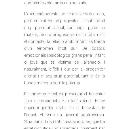
que intenta volar amb una sola ala.
L’alienació parental pot tenir diversos graus,
però en l’extrem, el progenitor alienat i tot el
grup parental alienat, tant sigui patern o
matern, perdrà progressivament i totalment
el contacte i la relació amb l’infant. Es tracta
d’un fenomen molt dur. De costos
emocionals i psicològics grans per a l’infant
o jove que és víctima de l’alienació. I
naturalment, difícil i dur per al progenitor
alienat i el seu grup parental, tant si és la
banda materna com la paterna.
El primer que cal és preservar el benestar
físic i emocional de l’infant alienat. El bé
superior jurídic i vital és el benestar de
l’infant. El tema ha generat controvèrsia.
S’ha parlat fins i tot d’una síndrome, que ha
estat discutida i no acceptada, finalment, per