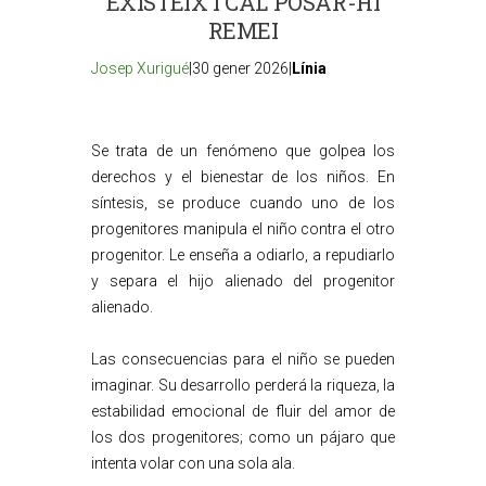
EXISTEIX I CAL POSAR-HI
REMEI
Josep Xurigué
|30 gener 2026|
Línia
Se trata de un fenómeno que golpea los
derechos y el bienestar de los niños. En
síntesis, se produce cuando uno de los
progenitores manipula el niño contra el otro
progenitor. Le enseña a odiarlo, a repudiarlo
y separa el hijo alienado del progenitor
alienado.
Las consecuencias para el niño se pueden
imaginar. Su desarrollo perderá la riqueza, la
estabilidad emocional de fluir del amor de
los dos progenitores; como un pájaro que
intenta volar con una sola ala.