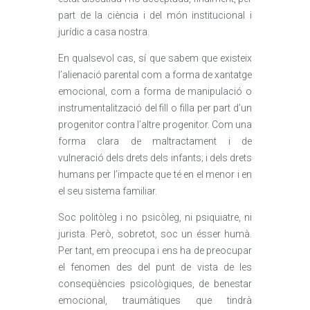
part de la ciència i del món institucional i
jurídic a casa nostra.
En qualsevol cas, sí que sabem que existeix
l’alienació parental com a forma de xantatge
emocional, com a forma de manipulació o
instrumentalització del fill o filla per part d’un
progenitor contra l’altre progenitor. Com una
forma clara de maltractament i de
vulneració dels drets dels infants; i dels drets
humans per l’impacte que té en el menor i en
el seu sistema familiar.
Soc politòleg i no psicòleg, ni psiquiatre, ni
jurista. Però, sobretot, soc un ésser humà.
Per tant, em preocupa i ens ha de preocupar
el fenomen des del punt de vista de les
conseqüències psicològiques, de benestar
emocional, traumàtiques que tindrà