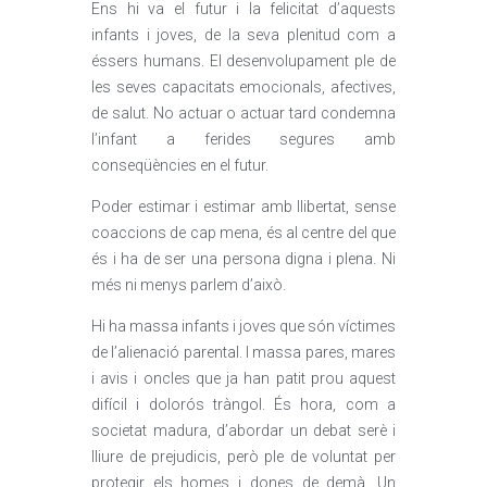
Ens hi va el futur i la felicitat d’aquests
infants i joves, de la seva plenitud com a
éssers humans. El desenvolupament ple de
les seves capacitats emocionals, afectives,
de salut. No actuar o actuar tard condemna
l’infant a ferides segures amb
conseqüències en el futur.
Poder estimar i estimar amb llibertat, sense
coaccions de cap mena, és al centre del que
és i ha de ser una persona digna i plena. Ni
més ni menys parlem d’això.
Hi ha massa infants i joves que són víctimes
de l’alienació parental. I massa pares, mares
i avis i oncles que ja han patit prou aquest
difícil i dolorós tràngol. És hora, com a
societat madura, d’abordar un debat serè i
lliure de prejudicis, però ple de voluntat per
protegir els homes i dones de demà. Un