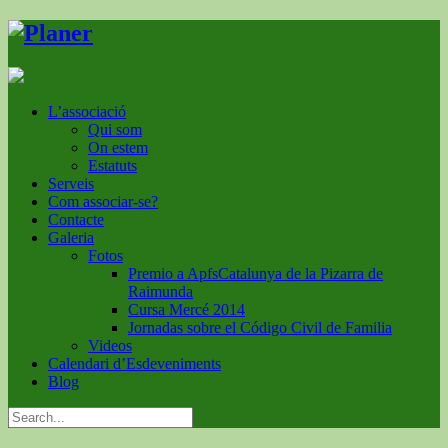
L’associació
Qui som
On estem
Estatuts
Serveis
Com associar-se?
Contacte
Galeria
Fotos
Premio a ApfsCatalunya de la Pizarra de
Raimunda
Cursa Mercé 2014
Jornadas sobre el Código Civil de Familia
Videos
Calendari d’Esdeveniments
Blog