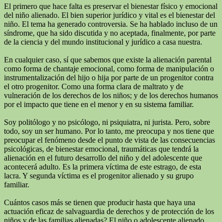
El primero que hace falta es preservar el bienestar físico y emocional
del niño alienado. El bien superior jurídico y vital es el bienestar del
niño. El tema ha generado controversia. Se ha hablado incluso de un
síndrome, que ha sido discutida y no aceptada, finalmente, por parte
de la ciencia y del mundo institucional y jurídico a casa nuestra.
En cualquier caso, sí que sabemos que existe la alienación parental
como forma de chantaje emocional, como forma de manipulación o
instrumentalización del hijo o hija por parte de un progenitor contra
el otro progenitor. Como una forma clara de maltrato y de
vulneración de los derechos de los niños; y de los derechos humanos
por el impacto que tiene en el menor y en su sistema familiar.
Soy politólogo y no psicólogo, ni psiquiatra, ni jurista. Pero, sobre
todo, soy un ser humano. Por lo tanto, me preocupa y nos tiene que
preocupar el fenómeno desde el punto de vista de las consecuencias
psicológicas, de bienestar emocional, traumáticas que tendrá la
alienación en el futuro desarrollo del niño y del adolescente que
acontecerá adulto. Es la primera víctima de este estrago, de esta
lacra. Y segunda víctima es el progenitor alienado y su grupo
familiar.
Cuántos casos más se tienen que producir hasta que haya una
actuación eficaz de salvaguardia de derechos y de protección de los
niños y de las familias alienadas? El niño o adolescente alienado