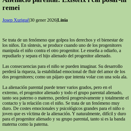
remei
Josep Xurigué
|30 gener 2026|
Línia
Se trata de un fenómeno que golpea los derechos y el bienestar de
los niños. En síntesis, se produce cuando uno de los progenitores
manipula el niño contra el otro progenitor. Le enseña a odiarlo, a
repudiarlo y separa el hijo alienado del progenitor alienado.
Las consecuencias para el niño se pueden imaginar. Su desarrollo
perderá la riqueza, la estabilidad emocional de fluir del amor de los
dos progenitores; como un pájaro que intenta volar con una sola ala.
La alienación parental puede tener varios grados, pero en el
extremo, el progenitor alienado y todo el grupo parental alienado,
tanto sea paterno o materno, perderá progresivamente y totalmente el
contacto y la relación con el niño. Se trata de un fenómeno muy
duro. De costes emocionales y psicológicos grandes para el niño o
joven que es víctima de la alienación. Y naturalmente, difícil y duro
para el progenitor alienado y su grupo parental, tanto si es la banda
materna como la paterna.