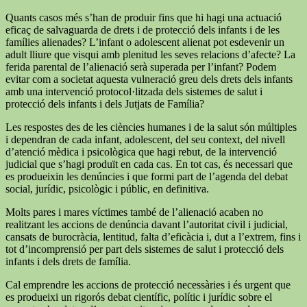
Quants casos més s’han de produir fins que hi hagi una actuació
eficaç de salvaguarda de drets i de protecció dels infants i de les
famílies alienades? L’infant o adolescent alienat pot esdevenir un
adult lliure que visqui amb plenitud les seves relacions d’afecte? La
ferida parental de l’alienació serà superada per l’infant? Podem
evitar com a societat aquesta vulneració greu dels drets dels infants
amb una intervenció protocol·litzada dels sistemes de salut i
protecció dels infants i dels Jutjats de Família?
Les respostes des de les ciències humanes i de la salut són múltiples
i dependran de cada infant, adolescent, del seu context, del nivell
d’atenció mèdica i psicològica que hagi rebut, de la intervenció
judicial que s’hagi produït en cada cas. En tot cas, és necessari que
es produeixin les denúncies i que formi part de l’agenda del debat
social, jurídic, psicològic i públic, en definitiva.
Molts pares i mares víctimes també de l’alienació acaben no
realitzant les accions de denúncia davant l’autoritat civil i judicial,
cansats de burocràcia, lentitud, falta d’eficàcia i, dut a l’extrem, fins i
tot d’incomprensió per part dels sistemes de salut i protecció dels
infants i dels drets de família.
Cal emprendre les accions de protecció necessàries i és urgent que
es produeixi un rigorós debat científic, polític i jurídic sobre el