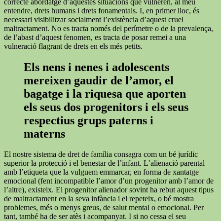
correcte abordatge d’aquestes situacions que vulneren, al meu
entendre, drets humans i drets fonamentals. I, en primer lloc, és
necessari visibilitzar socialment l’existència d’aquest cruel
maltractament. No es tracta només del perímetre o de la prevalença,
de l’abast d’aquest fenomen, es tracta de posar remei a una
vulneració flagrant de drets en els més petits.
Els nens i nenes i adolescents
mereixen gaudir de l’amor, el
bagatge i la riquesa que aporten
els seus dos progenitors i els seus
respectius grups paterns i
materns
El nostre sistema de dret de família consagra com un bé jurídic
superior la protecció i el benestar de l’infant. L’alienació parental
amb l’etiqueta que la vulguem emmarcar, en forma de xantatge
emocional (fent incompatible l’amor d’un progenitor amb l’amor de
l’altre), existeix. El progenitor alienador sovint ha rebut aquest tipus
de maltractament en la seva infància i el repeteix, o bé mostra
problemes, més o menys greus, de salut mental o emocional. Per
tant, també ha de ser atès i acompanyat. I si no cessa el seu