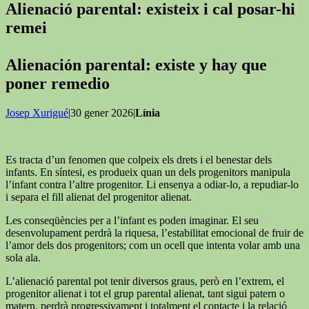
Alienació parental: existeix i cal posar-hi
remei
Alienación parental: existe y hay que
poner remedio
Josep Xurigué
|30 gener 2026|
Línia
Es tracta d’un fenomen que colpeix els drets i el benestar dels
infants. En síntesi, es produeix quan un dels progenitors manipula
l’infant contra l’altre progenitor. Li ensenya a odiar-lo, a repudiar-lo
i separa el fill alienat del progenitor alienat.
Les conseqüències per a l’infant es poden imaginar. El seu
desenvolupament perdrà la riquesa, l’estabilitat emocional de fruir de
l’amor dels dos progenitors; com un ocell que intenta volar amb una
sola ala.
L’alienació parental pot tenir diversos graus, però en l’extrem, el
progenitor alienat i tot el grup parental alienat, tant sigui patern o
matern, perdrà progressivament i totalment el contacte i la relació