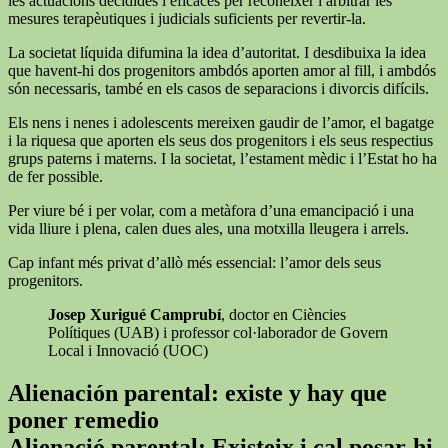
les actuacions decidides i eficaces per reconèixer i arbitrar les
mesures terapèutiques i judicials suficients per revertir-la.
La societat líquida difumina la idea d’autoritat. I desdibuixa la idea
que havent-hi dos progenitors ambdós aporten amor al fill, i ambdós
són necessaris, també en els casos de separacions i divorcis difícils.
Els nens i nenes i adolescents mereixen gaudir de l’amor, el bagatge
i la riquesa que aporten els seus dos progenitors i els seus respectius
grups paterns i materns. I la societat, l’estament mèdic i l’Estat ho ha
de fer possible.
Per viure bé i per volar, com a metàfora d’una emancipació i una
vida lliure i plena, calen dues ales, una motxilla lleugera i arrels.
Cap infant més privat d’allò més essencial: l’amor dels seus
progenitors.
Josep Xurigué Camprubí
, doctor en Ciències
Polítiques (UAB) i professor col·laborador de Govern
Local i Innovació (UOC)
Alienación parental: existe y hay que
poner remedio
Alienació parental: Existeix i cal posar-hi