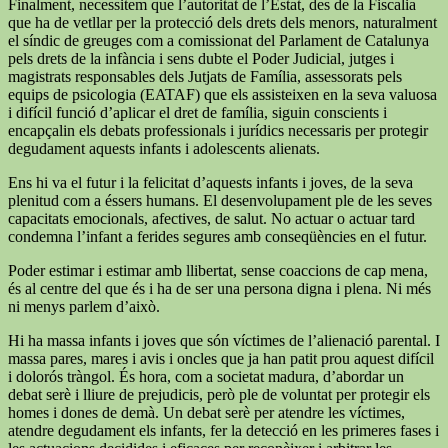
Finalment, necessitem que l’autoritat de l’Estat, des de la Fiscalia
que ha de vetllar per la protecció dels drets dels menors, naturalment
el síndic de greuges com a comissionat del Parlament de Catalunya
pels drets de la infància i sens dubte el Poder Judicial, jutges i
magistrats responsables dels Jutjats de Família, assessorats pels
equips de psicologia (EATAF) que els assisteixen en la seva valuosa
i difícil funció d’aplicar el dret de família, siguin conscients i
encapçalin els debats professionals i jurídics necessaris per protegir
degudament aquests infants i adolescents alienats.
Ens hi va el futur i la felicitat d’aquests infants i joves, de la seva
plenitud com a éssers humans. El desenvolupament ple de les seves
capacitats emocionals, afectives, de salut. No actuar o actuar tard
condemna l’infant a ferides segures amb conseqüències en el futur.
Poder estimar i estimar amb llibertat, sense coaccions de cap mena,
és al centre del que és i ha de ser una persona digna i plena. Ni més
ni menys parlem d’això.
Hi ha massa infants i joves que són víctimes de l’alienació parental. I
massa pares, mares i avis i oncles que ja han patit prou aquest difícil
i dolorós tràngol. És hora, com a societat madura, d’abordar un
debat serè i lliure de prejudicis, però ple de voluntat per protegir els
homes i dones de demà. Un debat serè per atendre les víctimes,
atendre degudament els infants, fer la detecció en les primeres fases i