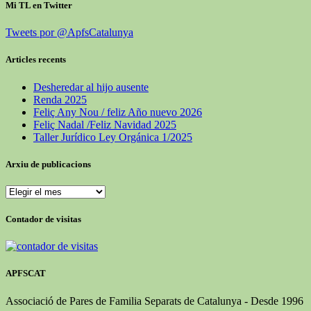
Mi TL en Twitter
Tweets por @ApfsCatalunya
Articles recents
Desheredar al hijo ausente
Renda 2025
Feliç Any Nou / feliz Año nuevo 2026
Feliç Nadal /Feliz Navidad 2025
Taller Jurídico Ley Orgánica 1/2025
Arxiu de publicacions
Arxiu
de
publicacions
Contador de visitas
APFSCAT
Associació de Pares de Familia Separats de Catalunya - Desde 1996