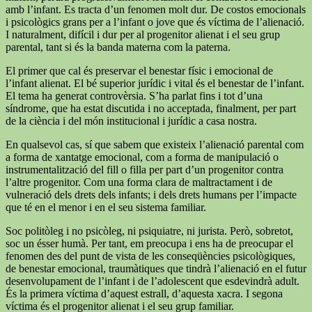
amb l’infant. Es tracta d’un fenomen molt dur. De costos emocionals
i psicològics grans per a l’infant o jove que és víctima de l’alienació.
I naturalment, difícil i dur per al progenitor alienat i el seu grup
parental, tant si és la banda materna com la paterna.
El primer que cal és preservar el benestar físic i emocional de
l’infant alienat. El bé superior jurídic i vital és el benestar de l’infant.
El tema ha generat controvèrsia. S’ha parlat fins i tot d’una
síndrome, que ha estat discutida i no acceptada, finalment, per part
de la ciència i del món institucional i jurídic a casa nostra.
En qualsevol cas, sí que sabem que existeix l’alienació parental com
a forma de xantatge emocional, com a forma de manipulació o
instrumentalització del fill o filla per part d’un progenitor contra
l’altre progenitor. Com una forma clara de maltractament i de
vulneració dels drets dels infants; i dels drets humans per l’impacte
que té en el menor i en el seu sistema familiar.
Soc politòleg i no psicòleg, ni psiquiatre, ni jurista. Però, sobretot,
soc un ésser humà. Per tant, em preocupa i ens ha de preocupar el
fenomen des del punt de vista de les conseqüències psicològiques,
de benestar emocional, traumàtiques que tindrà l’alienació en el futur
desenvolupament de l’infant i de l’adolescent que esdevindrà adult.
És la primera víctima d’aquest estrall, d’aquesta xacra. I segona
víctima és el progenitor alienat i el seu grup familiar.