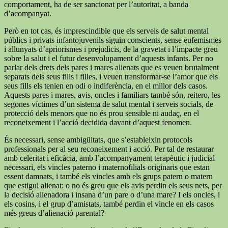
comportament, ha de ser sancionat per l’autoritat, a banda
d’acompanyat.
Però en tot cas, és imprescindible que els serveis de salut mental
públics i privats infantojuvenils siguin conscients, sense eufemismes
i allunyats d’apriorismes i prejudicis, de la gravetat i l’impacte greu
sobre la salut i el futur desenvolupament d’aquests infants. Per no
parlar dels drets dels pares i mares alienats que es veuen brutalment
separats dels seus fills i filles, i veuen transformar-se l’amor que els
seus fills els tenien en odi o indiferència, en el millor dels casos.
Aquests pares i mares, avis, oncles i familiars també són, reitero, les
segones víctimes d’un sistema de salut mental i serveis socials, de
protecció dels menors que no és prou sensible ni audaç, en el
reconeixement i l’acció decidida davant d’aquest fenomen.
És necessari, sense ambigüitats, que s’estableixin protocols
professionals per al seu reconeixement i acció. Per tal de restaurar
amb celeritat i eficàcia, amb l’acompanyament terapèutic i judicial
necessari, els vincles paterno i maternofilials originaris que estan
essent damnats, i també els vincles amb els grups patern o matern
que estigui alienat: o no és greu que els avis perdin els seus nets, per
la decisió alienadora i insana d’un pare o d’una mare? I els oncles, i
els cosins, i el grup d’amistats, també perdin el vincle en els casos
més greus d’alienació parental?