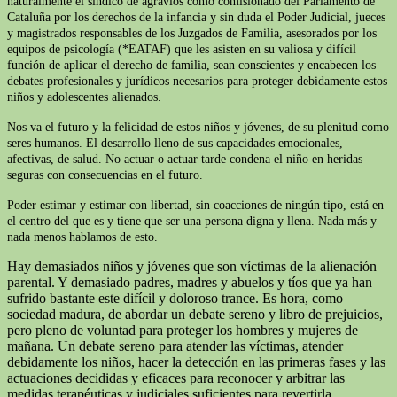
naturalmente el síndico de agravios como comisionado del Parlamento de
Cataluña por los derechos de la infancia y sin duda el Poder Judicial, jueces
y magistrados responsables de los Juzgados de Familia, asesorados por los
equipos de psicología (*EATAF) que les asisten en su valiosa y difícil
función de aplicar el derecho de familia, sean conscientes y encabecen los
debates profesionales y jurídicos necesarios para proteger debidamente estos
niños y adolescentes alienados.
Nos va el futuro y la felicidad de estos niños y jóvenes, de su plenitud como
seres humanos. El desarrollo lleno de sus capacidades emocionales,
afectivas, de salud. No actuar o actuar tarde condena el niño en heridas
seguras con consecuencias en el futuro.
Poder estimar y estimar con libertad, sin coacciones de ningún tipo, está en
el centro del que es y tiene que ser una persona digna y llena. Nada más y
nada menos hablamos de esto.
Hay demasiados niños y jóvenes que son víctimas de la alienación
parental. Y demasiado padres, madres y abuelos y tíos que ya han
sufrido bastante este difícil y doloroso trance. Es hora, como
sociedad madura, de abordar un debate sereno y libro de prejuicios,
pero pleno de voluntad para proteger los hombres y mujeres de
mañana. Un debate sereno para atender las víctimas, atender
debidamente los niños, hacer la detección en las primeras fases y las
actuaciones decididas y eficaces para reconocer y arbitrar las
medidas terapéuticas y judiciales suficientes para revertirla.