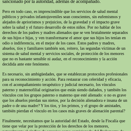
sancionado por la autoridad, además de acompañado.
Pero en todo caso, es imprescindible que los servicios de salud mental
públicos y privados infantojuveniles sean conscientes, sin eufemismos y
alejados de apriorismos y prejuicios, de la gravedad y el impacto grave
sobre la salud y el futuro desarrollo de estos niños. Por no hablar de los
derechos de los padres y madres alienados que se ven brutalmente separados
de sus hijos e hijas, y ven transformarse el amor que sus hijos les tenían en
odio o indiferencia, en el mejor de los casos. Estos padres y madres,
abuelos, tíos y familiares también son, reitero, las segundas víctimas de un
sistema de salud mental y servicios sociales, de protección de los menores
que no es bastante sensible ni audaz, en el reconocimiento y la acción
decidida ante este fenómeno.
Es necesario, sin ambigüedades, que se establezcan protocolos profesionales
para su reconocimiento y acción. Para restaurar con celeridad y eficacia,
con el acompañamiento terapéutico y judicial necesario, los vínculos
paterno y maternofilial originarios que están siendo dañados, y también los
vínculos con los grupos paterno o materno que esté alienado: o no es grave
que los abuelos pierdan sus nietos, por la decisión alienadora e insana de un
padre o de una madre? Y los tíos, y los primos, y el grupo de amistades,
también pierdan el vínculo en los casos más graves de alienación parental?
Finalmente, necesitamos que la autoridad del Estado, desde la Fiscalía que
tiene que velar por la protección de los derechos de los menores,