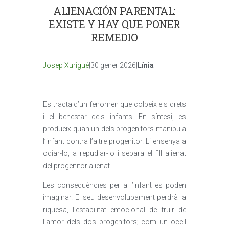
ALIENACIÓN PARENTAL:
EXISTE Y HAY QUE PONER
REMEDIO
Josep Xurigué
|30 gener 2026|
Línia
Es tracta d’un fenomen que colpeix els drets
i el benestar dels infants. En síntesi, es
produeix quan un dels progenitors manipula
l’infant contra l’altre progenitor. Li ensenya a
odiar-lo, a repudiar-lo i separa el fill alienat
del progenitor alienat.
Les conseqüències per a l’infant es poden
imaginar. El seu desenvolupament perdrà la
riquesa, l’estabilitat emocional de fruir de
l’amor dels dos progenitors; com un ocell