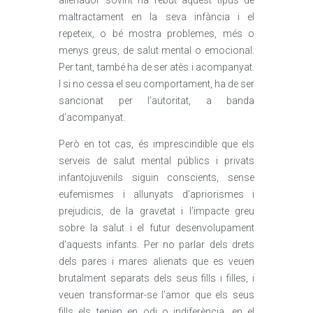
alienador sovint ha rebut aquest tipus de
maltractament en la seva infància i el
repeteix, o bé mostra problemes, més o
menys greus, de salut mental o emocional.
Per tant, també ha de ser atès i acompanyat.
I si no cessa el seu comportament, ha de ser
sancionat per l’autoritat, a banda
d’acompanyat.
Però en tot cas, és imprescindible que els
serveis de salut mental públics i privats
infantojuvenils siguin conscients, sense
eufemismes i allunyats d’apriorismes i
prejudicis, de la gravetat i l’impacte greu
sobre la salut i el futur desenvolupament
d’aquests infants. Per no parlar dels drets
dels pares i mares alienats que es veuen
brutalment separats dels seus fills i filles, i
veuen transformar-se l’amor que els seus
fills els tenien en odi o indiferència, en el