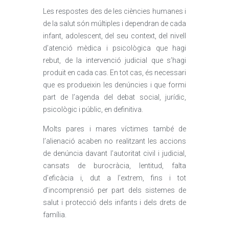
Les respostes des de les ciències humanes i
de la salut són múltiples i dependran de cada
infant, adolescent, del seu context, del nivell
d’atenció mèdica i psicològica que hagi
rebut, de la intervenció judicial que s’hagi
produït en cada cas. En tot cas, és necessari
que es produeixin les denúncies i que formi
part de l’agenda del debat social, jurídic,
psicològic i públic, en definitiva.
Molts pares i mares víctimes també de
l’alienació acaben no realitzant les accions
de denúncia davant l’autoritat civil i judicial,
cansats de burocràcia, lentitud, falta
d’eficàcia i, dut a l’extrem, fins i tot
d’incomprensió per part dels sistemes de
salut i protecció dels infants i dels drets de
família.