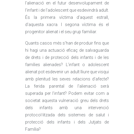
l’alienació en el futur desenvolupament de
l’infant i de l’adolescent que esdevindrà adult.
És la primera víctima d’aquest estrall,
d’aquesta xacra. I segona víctima és el
progenitor alienat i el seu grup familiar.
Quants casos més s’han de produir fins que
hi hagi una actuació eficaç de salvaguarda
de drets i de protecció dels infants i de les
famílies alienades? L’infant o adolescent
alienat pot esdevenir un adult lliure que visqui
amb plenitud les seves relacions d’afecte?
La ferida parental de l’alienació serà
superada per l’infant? Podem evitar com a
societat aquesta vulneració greu dels drets
dels infants amb una intervenció
protocol·litzada dels sistemes de salut i
protecció dels infants i dels Jutjats de
Família?