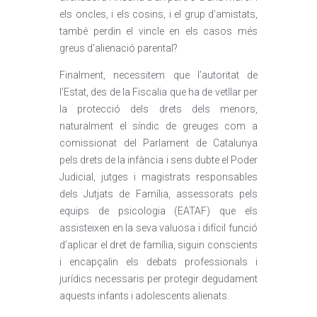
els oncles, i els cosins, i el grup d’amistats,
també perdin el vincle en els casos més
greus d’alienació parental?
Finalment, necessitem que l’autoritat de
l’Estat, des de la Fiscalia que ha de vetllar per
la protecció dels drets dels menors,
naturalment el síndic de greuges com a
comissionat del Parlament de Catalunya
pels drets de la infància i sens dubte el Poder
Judicial, jutges i magistrats responsables
dels Jutjats de Família, assessorats pels
equips de psicologia (EATAF) que els
assisteixen en la seva valuosa i difícil funció
d’aplicar el dret de família, siguin conscients
i encapçalin els debats professionals i
jurídics necessaris per protegir degudament
aquests infants i adolescents alienats.