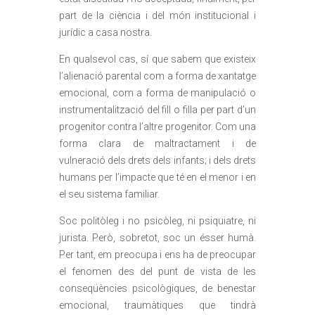
part de la ciència i del món institucional i
jurídic a casa nostra.
En qualsevol cas, sí que sabem que existeix
l’alienació parental com a forma de xantatge
emocional, com a forma de manipulació o
instrumentalització del fill o filla per part d’un
progenitor contra l’altre progenitor. Com una
forma clara de maltractament i de
vulneració dels drets dels infants; i dels drets
humans per l’impacte que té en el menor i en
el seu sistema familiar.
Soc politòleg i no psicòleg, ni psiquiatre, ni
jurista. Però, sobretot, soc un ésser humà.
Per tant, em preocupa i ens ha de preocupar
el fenomen des del punt de vista de les
conseqüències psicològiques, de benestar
emocional, traumàtiques que tindrà