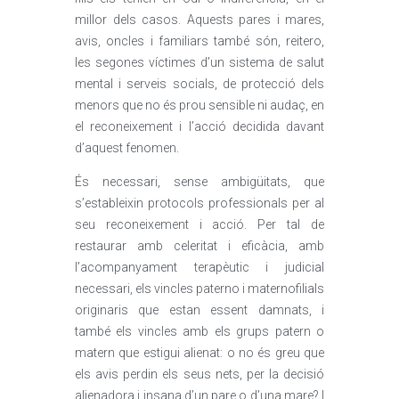
millor dels casos. Aquests pares i mares,
avis, oncles i familiars també són, reitero,
les segones víctimes d’un sistema de salut
mental i serveis socials, de protecció dels
menors que no és prou sensible ni audaç, en
el reconeixement i l’acció decidida davant
d’aquest fenomen.
És necessari, sense ambigüitats, que
s’estableixin protocols professionals per al
seu reconeixement i acció. Per tal de
restaurar amb celeritat i eficàcia, amb
l’acompanyament terapèutic i judicial
necessari, els vincles paterno i maternofilials
originaris que estan essent damnats, i
també els vincles amb els grups patern o
matern que estigui alienat: o no és greu que
els avis perdin els seus nets, per la decisió
alienadora i insana d’un pare o d’una mare? I