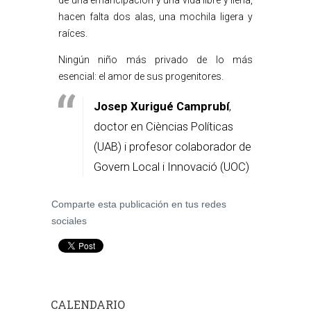
de una emancipación y una vida libre y llena,
hacen falta dos alas, una mochila ligera y
raíces.
Ningún niño más privado de lo más
esencial: el amor de sus progenitores.
Josep Xurigué Camprubí
,
doctor en Cièncias Políticas
(UAB) i profesor colaborador de
Govern Local i Innovació (UOC)
Comparte esta publicación en tus redes
sociales
CALENDARIO