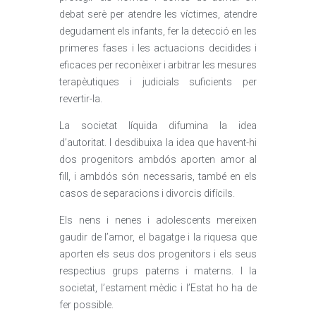
debat serè per atendre les víctimes, atendre
degudament els infants, fer la detecció en les
primeres fases i les actuacions decidides i
eficaces per reconèixer i arbitrar les mesures
terapèutiques i judicials suficients per
revertir-la.
La societat líquida difumina la idea
d’autoritat. I desdibuixa la idea que havent-hi
dos progenitors ambdós aporten amor al
fill, i ambdós són necessaris, també en els
casos de separacions i divorcis difícils.
Els nens i nenes i adolescents mereixen
gaudir de l’amor, el bagatge i la riquesa que
aporten els seus dos progenitors i els seus
respectius grups paterns i materns. I la
societat, l’estament mèdic i l’Estat ho ha de
fer possible.