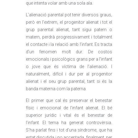
que intenta volar amb una sola ala.
L’alienació parental pot tenir diversos graus,
però en l’extrem, el progenitor alienat i tot el
grup parental alienat, tant sigui patern o
matern, perdrà progressivament i totalment
el contacte i la relació amb l’infant. Es tracta
d’un fenomen molt dur. De costos
emocionals i psicològics grans per a l’infant
o jove que és víctima de l’alienació. I
naturalment, difícil i dur per al progenitor
alienat i el seu grup parental, tant si és la
banda materna com la paterna.
El primer que cal és preservar el benestar
físic i emocional de l’infant alienat. El bé
superior jurídic i vital és el benestar de
l’infant. El tema ha generat controvèrsia.
S’ha parlat fins i tot d’una síndrome, que ha
estat discutida i no acceptada, finalment, per