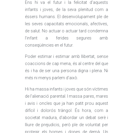
Ens hi va el futur i la felicitat d’aquests
infants i joves, de la seva plenitud com a
éssers humans. El desenvolupament ple de
les seves capacitats emocionals, afectives,
de salut. No actuar o actuar tard condemna
l’infant a ferides segures amb
conseqüències en el futur.
Poder estimar i estimar amb llibertat, sense
coaccions de cap mena, és al centre del que
és i ha de ser una persona digna i plena. Ni
més ni menys parlem d’això.
Hi ha massa infants i joves que són víctimes
de l’alienació parental. I massa pares, mares
i avis i oncles que ja han patit prou aquest
difícil i dolorós tràngol. És hora, com a
societat madura, d’abordar un debat serè i
lliure de prejudicis, però ple de voluntat per
protegir els homes i dones de demà. Un