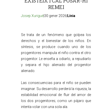
EXISTEIX I CAL POSAR-HI
REMEI
Josep Xurigué
|30 gener 2026|
Línia
Se trata de un fenómeno que golpea los
derechos y el bienestar de los niños. En
síntesis, se produce cuando uno de los
progenitores manipula el niño contra el otro
progenitor. Le enseña a odiarlo, a repudiarlo
y separa el hijo alienado del progenitor
alienado.
Las consecuencias para el niño se pueden
imaginar. Su desarrollo perderá la riqueza, la
estabilidad emocional de fluir del amor de
los dos progenitores; como un pájaro que
intenta volar con una sola ala.