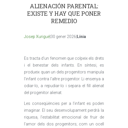
ALIENACIÓN PARENTAL:
EXISTE Y HAY QUE PONER
REMEDIO
Josep Xurigué
|30 gener 2026|
Línia
Es tracta d’un fenomen que colpeix els drets
i el benestar dels infants. En síntesi, es
produeix quan un dels progenitors manipula
l’infant contra l’altre progenitor. Li ensenya a
odiar-lo, a repudiar-lo i separa el fill alienat
del progenitor alienat.
Les conseqüències per a l’infant es poden
imaginar. El seu desenvolupament perdrà la
riquesa, l’estabilitat emocional de fruir de
l’amor dels dos progenitors; com un ocell