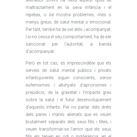
alienador sovint ha rebut aquest tipus de
maltractament en la seva infància i el
repeteix, o bé mostra problemes, més o
menys greus, de salut mental o emocional.
Per tant, també ha de ser atès i acompanyat.
I si no cessa el seu comportament, ha de ser
sancionat per l’autoritat, a banda
d’acompanyat.
Però en tot cas, és imprescindible que els
serveis de salut mental públics i privats
infantojuvenils siguin conscients, sense
eufemismes i allunyats d’apriorismes i
prejudicis, de la gravetat i l’impacte greu
sobre la salut i el futur desenvolupament
d’aquests infants. Per no parlar dels drets
dels pares i mares alienats que es veuen
brutalment separats dels seus fills i filles, i
veuen transformar-se l’amor que els seus
fills els tenien en odi o indiferència, en el