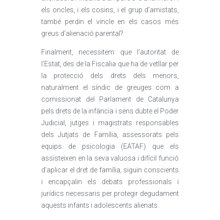
els oncles, i els cosins, i el grup d’amistats,
també perdin el vincle en els casos més
greus d’alienació parental?
Finalment, necessitem que l’autoritat de
l’Estat, des de la Fiscalia que ha de vetllar per
la protecció dels drets dels menors,
naturalment el síndic de greuges com a
comissionat del Parlament de Catalunya
pels drets de la infància i sens dubte el Poder
Judicial, jutges i magistrats responsables
dels Jutjats de Família, assessorats pels
equips de psicologia (EATAF) que els
assisteixen en la seva valuosa i difícil funció
d’aplicar el dret de família, siguin conscients
i encapçalin els debats professionals i
jurídics necessaris per protegir degudament
aquests infants i adolescents alienats.