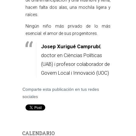
de una emancipación y una vida libre y llena,
hacen falta dos alas, una mochila ligera y
raíces.
Ningún niño más privado de lo más
esencial: el amor de sus progenitores.
Josep Xurigué Camprubí
,
doctor en Cièncias Políticas
(UAB) i profesor colaborador de
Govern Local i Innovació (UOC)
Comparte esta publicación en tus redes
sociales
CALENDARIO