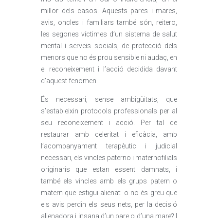
millor dels casos. Aquests pares i mares,
avis, oncles i familiars també són, reitero,
les segones víctimes d’un sistema de salut
mental i serveis socials, de protecció dels
menors que no és prou sensible ni audaç, en
el reconeixement i l’acció decidida davant
d’aquest fenomen.
És necessari, sense ambigüitats, que
s’estableixin protocols professionals per al
seu reconeixement i acció. Per tal de
restaurar amb celeritat i eficàcia, amb
l’acompanyament terapèutic i judicial
necessari, els vincles paterno i maternofilials
originaris que estan essent damnats, i
també els vincles amb els grups patern o
matern que estigui alienat: o no és greu que
els avis perdin els seus nets, per la decisió
alienadora i insana d’un pare o d’una mare? I