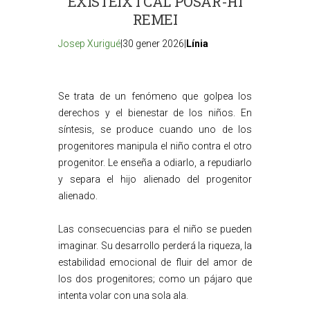
EXISTEIX I CAL POSAR-HI
REMEI
Josep Xurigué
|30 gener 2026|
Línia
Se trata de un fenómeno que golpea los
derechos y el bienestar de los niños. En
síntesis, se produce cuando uno de los
progenitores manipula el niño contra el otro
progenitor. Le enseña a odiarlo, a repudiarlo
y separa el hijo alienado del progenitor
alienado.
Las consecuencias para el niño se pueden
imaginar. Su desarrollo perderá la riqueza, la
estabilidad emocional de fluir del amor de
los dos progenitores; como un pájaro que
intenta volar con una sola ala.