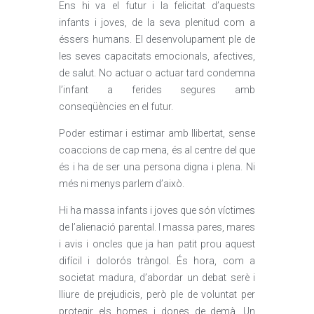
Ens hi va el futur i la felicitat d’aquests
infants i joves, de la seva plenitud com a
éssers humans. El desenvolupament ple de
les seves capacitats emocionals, afectives,
de salut. No actuar o actuar tard condemna
l’infant a ferides segures amb
conseqüències en el futur.
Poder estimar i estimar amb llibertat, sense
coaccions de cap mena, és al centre del que
és i ha de ser una persona digna i plena. Ni
més ni menys parlem d’això.
Hi ha massa infants i joves que són víctimes
de l’alienació parental. I massa pares, mares
i avis i oncles que ja han patit prou aquest
difícil i dolorós tràngol. És hora, com a
societat madura, d’abordar un debat serè i
lliure de prejudicis, però ple de voluntat per
protegir els homes i dones de demà. Un