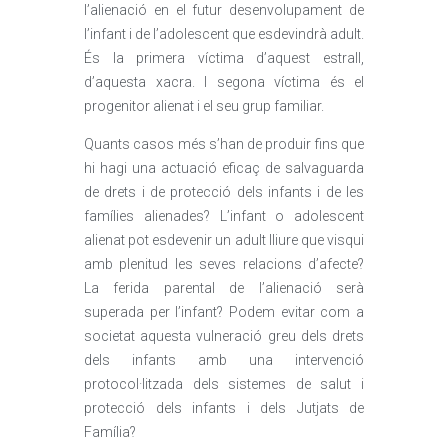
l’alienació en el futur desenvolupament de
l’infant i de l’adolescent que esdevindrà adult.
És la primera víctima d’aquest estrall,
d’aquesta xacra. I segona víctima és el
progenitor alienat i el seu grup familiar.
Quants casos més s’han de produir fins que
hi hagi una actuació eficaç de salvaguarda
de drets i de protecció dels infants i de les
famílies alienades? L’infant o adolescent
alienat pot esdevenir un adult lliure que visqui
amb plenitud les seves relacions d’afecte?
La ferida parental de l’alienació serà
superada per l’infant? Podem evitar com a
societat aquesta vulneració greu dels drets
dels infants amb una intervenció
protocol·litzada dels sistemes de salut i
protecció dels infants i dels Jutjats de
Família?