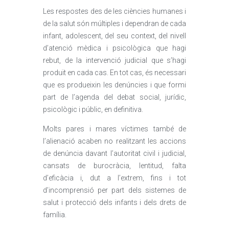
Les respostes des de les ciències humanes i
de la salut són múltiples i dependran de cada
infant, adolescent, del seu context, del nivell
d’atenció mèdica i psicològica que hagi
rebut, de la intervenció judicial que s’hagi
produït en cada cas. En tot cas, és necessari
que es produeixin les denúncies i que formi
part de l’agenda del debat social, jurídic,
psicològic i públic, en definitiva.
Molts pares i mares víctimes també de
l’alienació acaben no realitzant les accions
de denúncia davant l’autoritat civil i judicial,
cansats de burocràcia, lentitud, falta
d’eficàcia i, dut a l’extrem, fins i tot
d’incomprensió per part dels sistemes de
salut i protecció dels infants i dels drets de
família.