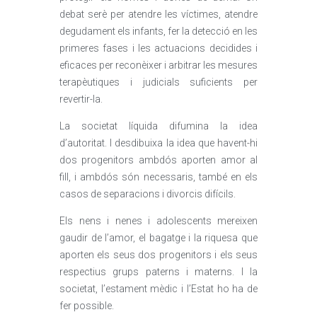
debat serè per atendre les víctimes, atendre
degudament els infants, fer la detecció en les
primeres fases i les actuacions decidides i
eficaces per reconèixer i arbitrar les mesures
terapèutiques i judicials suficients per
revertir-la.
La societat líquida difumina la idea
d’autoritat. I desdibuixa la idea que havent-hi
dos progenitors ambdós aporten amor al
fill, i ambdós són necessaris, també en els
casos de separacions i divorcis difícils.
Els nens i nenes i adolescents mereixen
gaudir de l’amor, el bagatge i la riquesa que
aporten els seus dos progenitors i els seus
respectius grups paterns i materns. I la
societat, l’estament mèdic i l’Estat ho ha de
fer possible.