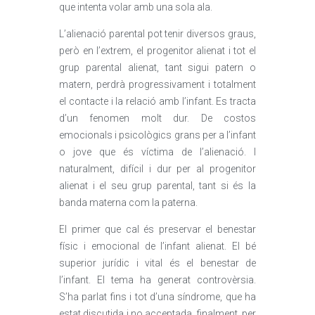
que intenta volar amb una sola ala.
L’alienació parental pot tenir diversos graus,
però en l’extrem, el progenitor alienat i tot el
grup parental alienat, tant sigui patern o
matern, perdrà progressivament i totalment
el contacte i la relació amb l’infant. Es tracta
d’un fenomen molt dur. De costos
emocionals i psicològics grans per a l’infant
o jove que és víctima de l’alienació. I
naturalment, difícil i dur per al progenitor
alienat i el seu grup parental, tant si és la
banda materna com la paterna.
El primer que cal és preservar el benestar
físic i emocional de l’infant alienat. El bé
superior jurídic i vital és el benestar de
l’infant. El tema ha generat controvèrsia.
S’ha parlat fins i tot d’una síndrome, que ha
estat discutida i no acceptada, finalment, per