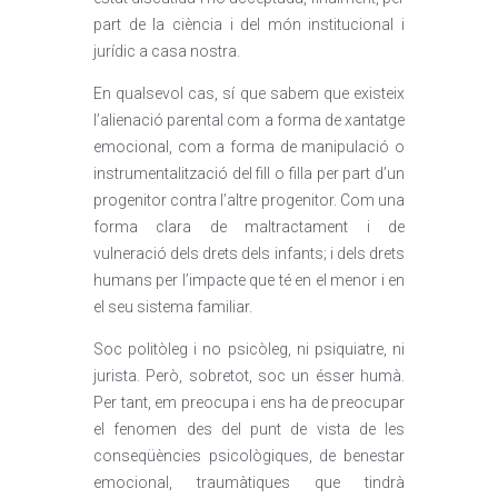
part de la ciència i del món institucional i
jurídic a casa nostra.
En qualsevol cas, sí que sabem que existeix
l’alienació parental com a forma de xantatge
emocional, com a forma de manipulació o
instrumentalització del fill o filla per part d’un
progenitor contra l’altre progenitor. Com una
forma clara de maltractament i de
vulneració dels drets dels infants; i dels drets
humans per l’impacte que té en el menor i en
el seu sistema familiar.
Soc politòleg i no psicòleg, ni psiquiatre, ni
jurista. Però, sobretot, soc un ésser humà.
Per tant, em preocupa i ens ha de preocupar
el fenomen des del punt de vista de les
conseqüències psicològiques, de benestar
emocional, traumàtiques que tindrà